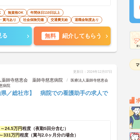
K
無資格OK
年間休日110日以上
・賞与あり
社会保険完備
交通費支給
退職金制度あり
見る
無料
紹介してもらう
更新日：2024年12月07日
人薬師寺慈恵会 薬師寺慈恵病院
医療法人薬師寺慈恵会
恵病院
山県／総社市】 病院での看護助手の求人で
円～24.5万円
程度（夜勤5回分含む）
～331万円
程度（賞与2.0ヶ月分の場合）