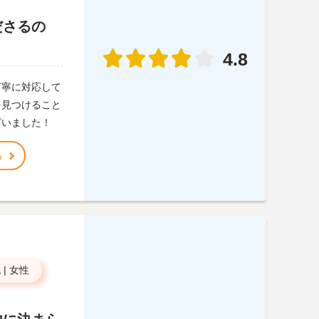
ださるの
。
4.8
丁寧に対応して
を見つけること
ざいました！
る
代
|
女性