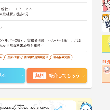
社市 総社１－１７－２５
東総社駅」徒歩3分
)
（ヘルパー2級）、実務者研修（ヘルパー1級）、介護
れか※無資格未経験も相談可
め
産休･育休･介護休暇取得実績あり
社会保険完備
見る
無料
紹介してもらう