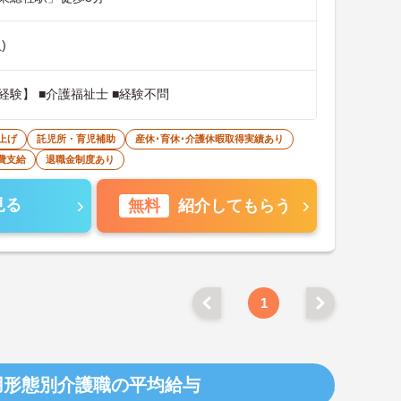
)
経験】 ■介護福祉士 ■経験不問
上げ
託児所・育児補助
産休･育休･介護休暇取得実績あり
費支給
退職金制度あり
見る
無料
紹介してもらう
1
用形態別介護職の平均給与