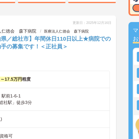
更新日：2025年12月16日
マ
人仁徳会 森下病院
医療法人仁徳会 森下病院
県／総社市】年間休日110日以上★病院での
お
助手の募集です！＜正社員＞
円～17.5万円
程度
駅前1-6-1
総社駅」徒歩3分
)
無資格可