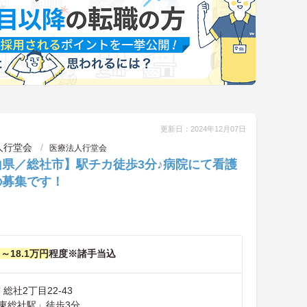
更新日：2024年12月07日
人行堂会
医療法人行堂会
山県／総社市】駅チカ徒歩3分♪病院にて看護
の募集です！
円～18.1万円
程度※諸手当込
総社2丁目22-43
東総社駅」徒歩3分