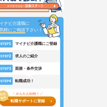
イナビ介護職に
気軽にご相談
下さい！
1
マイナビ介護職にご登録
STEP
2
求人のご紹介
STEP
3
面接・条件交渉
STEP
4
転職成功！
STEP
転職サポートに登録