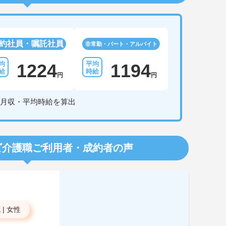
約社員・嘱託社員
非常勤・パート・アルバイト
1224
1194
円
円
月収・平均時給を算出
ビ介護職
ご利用者・成約者の声
代
|
女性