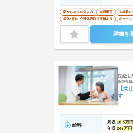
駅から徒歩10分以内
車通勤可
未経験O
産休･育休･介護休暇取得実績あり
ボーナス
詳細を
医療法
薬師寺慈
【岡
す
月収
18.5万
給料
年収
247万円