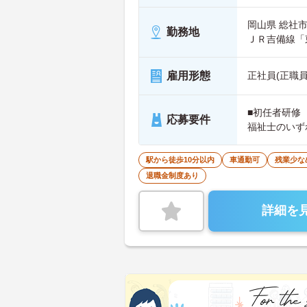
岡山県 総
勤務地
ＪＲ吉備線「
雇用形態
正社員(正職員
■初任者研修
応募要件
福祉士のいず
駅から徒歩10分以内
車通勤可
残業少な
退職金制度あり
詳細を