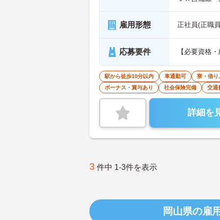
雇用形態
正社員(正職員
応募要件
【必要資格・
駅から徒歩10分以内
車通勤可
寮・借り
ボーナス・賞与あり
社会保険完備
交通
詳細を
3
件中 1-3件を表示
岡山県の雇