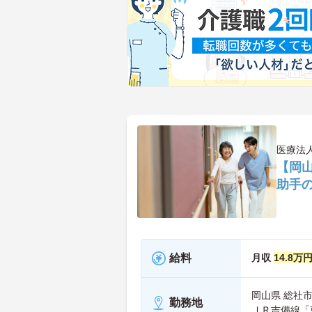
医療法
【岡
助手
給料
月収
14.8万
岡山県 総社市 
勤務地
ＪＲ吉備線「