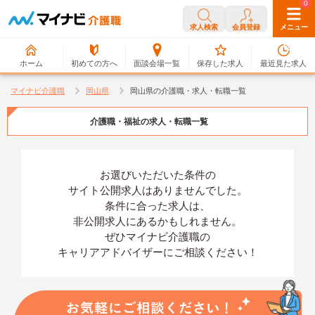
0
0
求人検索
会員登録
メニュー
ホーム
初めての方へ
面談会場一覧
保存した求人
最近見た求人
マイナビ介護職
岡山県
岡山県の介護職・求人・転職一覧
介護職・福祉の求人・転職一覧
お選びいただいた条件の
サイト公開求人はありませんでした。
条件に合った求人は、
非公開求人にあるかもしれません。
ぜひマイナビ介護職の
キャリアアドバイザーにご相談ください！