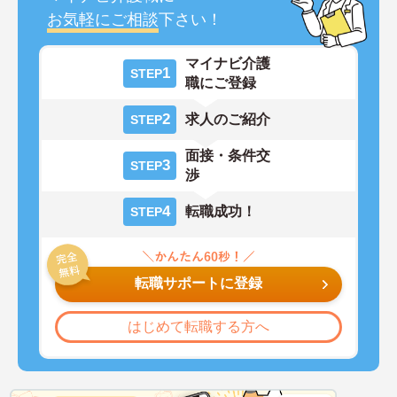
お気軽にご相談
下さい！
マイナビ介護
1
STEP
職にご登録
2
求人のご紹介
STEP
面接・条件交
3
STEP
渉
4
転職成功！
STEP
転職サポートに登録
はじめて転職する方へ