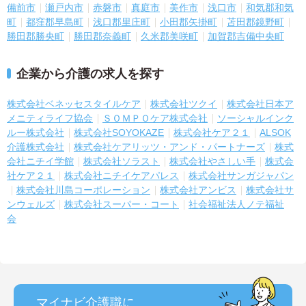
備前市
瀬戸内市
赤磐市
真庭市
美作市
浅口市
和気郡和気
町
都窪郡早島町
浅口郡里庄町
小田郡矢掛町
苫田郡鏡野町
勝田郡勝央町
勝田郡奈義町
久米郡美咲町
加賀郡吉備中央町
企業から介護の求人を探す
株式会社ベネッセスタイルケア
株式会社ツクイ
株式会社日本ア
メニティライフ協会
ＳＯＭＰＯケア株式会社
ソーシャルインク
ルー株式会社
株式会社SOYOKAZE
株式会社ケア２１
ALSOK
介護株式会社
株式会社ケアリッツ・アンド・パートナーズ
株式
会社ニチイ学館
株式会社ソラスト
株式会社やさしい手
株式会
社ケア２１
株式会社ニチイケアパレス
株式会社サンガジャパン
株式会社川島コーポレーション
株式会社アンビス
株式会社サ
ンウェルズ
株式会社スーパー・コート
社会福祉法人ノテ福祉
会
マイナビ介護職に