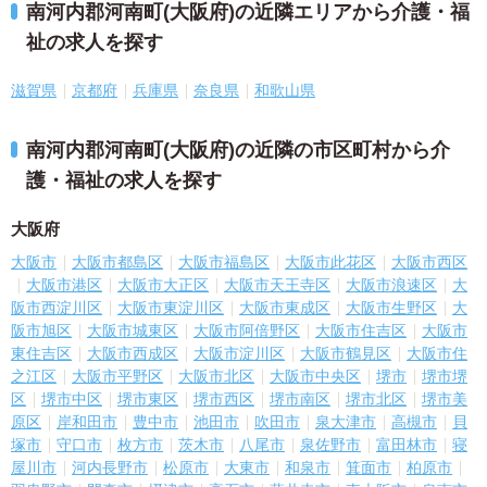
南河内郡河南町(大阪府)の近隣エリアから介護・福
祉の求人を探す
滋賀県
京都府
兵庫県
奈良県
和歌山県
南河内郡河南町(大阪府)の近隣の市区町村から介
護・福祉の求人を探す
大阪府
大阪市
大阪市都島区
大阪市福島区
大阪市此花区
大阪市西区
大阪市港区
大阪市大正区
大阪市天王寺区
大阪市浪速区
大
阪市西淀川区
大阪市東淀川区
大阪市東成区
大阪市生野区
大
阪市旭区
大阪市城東区
大阪市阿倍野区
大阪市住吉区
大阪市
東住吉区
大阪市西成区
大阪市淀川区
大阪市鶴見区
大阪市住
之江区
大阪市平野区
大阪市北区
大阪市中央区
堺市
堺市堺
区
堺市中区
堺市東区
堺市西区
堺市南区
堺市北区
堺市美
原区
岸和田市
豊中市
池田市
吹田市
泉大津市
高槻市
貝
塚市
守口市
枚方市
茨木市
八尾市
泉佐野市
富田林市
寝
屋川市
河内長野市
松原市
大東市
和泉市
箕面市
柏原市