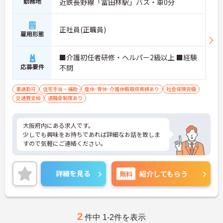
勤務地
近鉄長野線「富田林駅」バス・車0分
正社員(正職員)
雇用形態
■介護初任者研修・ヘルパー2級以上 ■経験
応募要件
不問
車通勤可
住宅手当・補助
産休･育休･介護休暇取得実績あり
社会保険完備
交通費支給
退職金制度あり
大阪府内にある求人です。
少しでも興味をお持ちであれば詳細なお話を致しま
すので気軽にご連絡ください。
詳細を見る
無料
紹介してもらう
2
件中 1-2件を表示