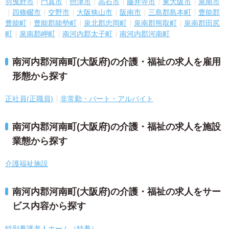
羽曳野市
門真市
摂津市
高石市
藤井寺市
東大阪市
泉南市
四條畷市
交野市
大阪狭山市
阪南市
三島郡島本町
豊能郡
豊能町
豊能郡能勢町
泉北郡忠岡町
泉南郡熊取町
泉南郡田尻
町
泉南郡岬町
南河内郡太子町
南河内郡河南町
南河内郡河南町(大阪府)の介護・福祉の求人を雇用
形態から探す
正社員(正職員)
非常勤・パート・アルバイト
南河内郡河南町(大阪府)の介護・福祉の求人を施設
業態から探す
介護福祉施設
南河内郡河南町(大阪府)の介護・福祉の求人をサー
ビス内容から探す
特別養護老人ホーム（特養）