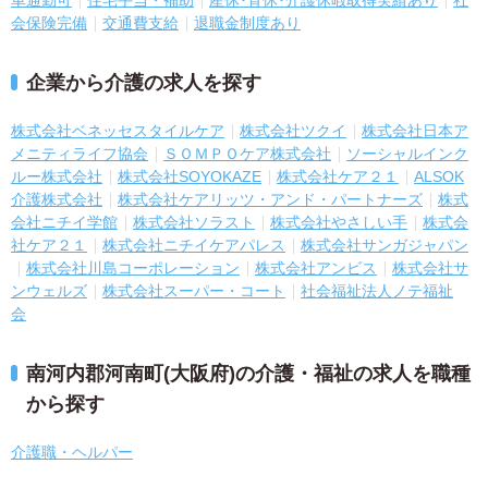
車通勤可
住宅手当・補助
産休･育休･介護休暇取得実績あり
社
会保険完備
交通費支給
退職金制度あり
企業から介護の求人を探す
株式会社ベネッセスタイルケア
株式会社ツクイ
株式会社日本ア
メニティライフ協会
ＳＯＭＰＯケア株式会社
ソーシャルインク
ルー株式会社
株式会社SOYOKAZE
株式会社ケア２１
ALSOK
介護株式会社
株式会社ケアリッツ・アンド・パートナーズ
株式
会社ニチイ学館
株式会社ソラスト
株式会社やさしい手
株式会
社ケア２１
株式会社ニチイケアパレス
株式会社サンガジャパン
株式会社川島コーポレーション
株式会社アンビス
株式会社サ
ンウェルズ
株式会社スーパー・コート
社会福祉法人ノテ福祉
会
南河内郡河南町(大阪府)の介護・福祉の求人を職種
から探す
介護職・ヘルパー