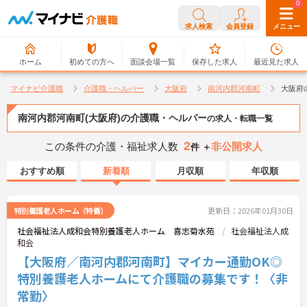
0
0
求人検索
会員登録
メニュー
ホーム
初めての方へ
面談会場一覧
保存した求人
最近見た求人
マイナビ介護職
介護職・ヘルパー
大阪府
南河内郡河南町
大阪府
南河内郡河南町(大阪府)の介護職・ヘルパー
の求人・転職一覧
2
この条件の介護・福祉求人数
非公開求人
件 ＋
おすすめ順
新着順
月収順
年収順
特別養護老人ホーム（特養）
更新日：2026年01月30日
社会福祉法人成和会特別養護老人ホーム 喜志菊水苑
社会福祉法人成
和会
【大阪府／南河内郡河南町】マイカー通勤OK◎
特別養護老人ホームにて介護職の募集です！〈非
常勤〉