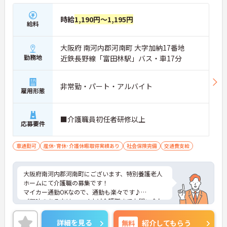
時給
1,190円～1,195円
給料
大阪府 南河内郡河南町 大字加納17番地
勤務地
近鉄長野線「富田林駅」バス・車17分
非常勤・パート・アルバイト
雇用形態
■介護職員初任者研修以上
応募要件
車通勤可
産休･育休･介護休暇取得実績あり
社会保険完備
交通費支給
大阪府南河内郡河南町にございます、特別養護老人
ホームにて介護職の募集です！
マイカー通勤OKなので、通勤も楽々です♪
ご興味のある方は、マイナビ介護職までお問い合わ
せください。
詳細を見る
無料
紹介してもらう