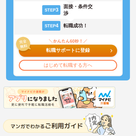
面接・条件交
3
STEP
渉
4
転職成功！
STEP
転職サポートに登録
はじめて転職する方へ