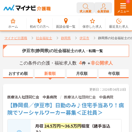
0
0
求人検索
会員登録
メニュー
ホーム
初めての方へ
面談会場一覧
保存した求人
最近見た求人
マイナビ介護職
社会福祉士
静岡県
伊豆市
静岡県の社会福祉士の
伊豆市(静岡県)の社会福祉士
の求人・転職一覧
4
この条件の介護・福祉求人数
非公開求人
件 ＋
おすすめ順
新着順
月収順
年収順
更新日：2026年04月10日
医療法人社団同仁会 中島病院
医療法人社団同仁会 中島病院
【静岡県／伊豆市】日勤のみ♪住宅手当あり！病
院でソーシャルワーカー募集＜正社員＞
月収
24.5万円～36.5万円
程度（諸手当込