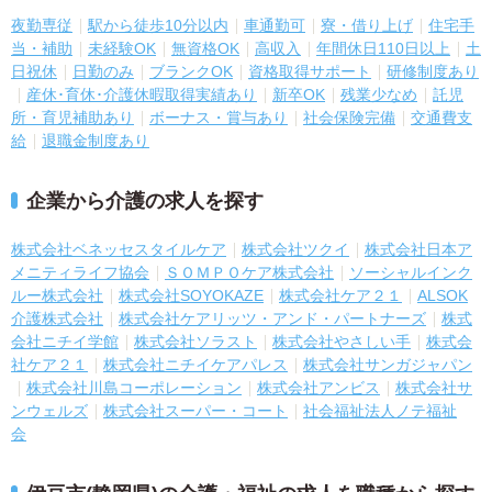
夜勤専従
駅から徒歩10分以内
車通勤可
寮・借り上げ
住宅手
当・補助
未経験OK
無資格OK
高収入
年間休日110日以上
土
日祝休
日勤のみ
ブランクOK
資格取得サポート
研修制度あり
産休･育休･介護休暇取得実績あり
新卒OK
残業少なめ
託児
所・育児補助あり
ボーナス・賞与あり
社会保険完備
交通費支
給
退職金制度あり
企業から介護の求人を探す
株式会社ベネッセスタイルケア
株式会社ツクイ
株式会社日本ア
メニティライフ協会
ＳＯＭＰＯケア株式会社
ソーシャルインク
ルー株式会社
株式会社SOYOKAZE
株式会社ケア２１
ALSOK
介護株式会社
株式会社ケアリッツ・アンド・パートナーズ
株式
会社ニチイ学館
株式会社ソラスト
株式会社やさしい手
株式会
社ケア２１
株式会社ニチイケアパレス
株式会社サンガジャパン
株式会社川島コーポレーション
株式会社アンビス
株式会社サ
ンウェルズ
株式会社スーパー・コート
社会福祉法人ノテ福祉
会