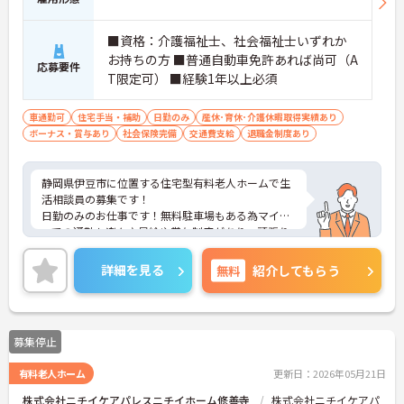
■資格：介護福祉士、社会福祉士いずれか
お持ちの方 ■普通自動車免許あれば尚可（A
応募要件
T限定可） ■経験1年以上必須
車通勤可
住宅手当・補助
日勤のみ
産休･育休･介護休暇取得実績あり
ボーナス・賞与あり
社会保険完備
交通費支給
退職金制度あり
静岡県伊豆市に位置する住宅型有料老人ホームで生
活相談員の募集です！
日勤のみのお仕事です！無料駐車場もある為マイカ
ーでの通勤も楽々♪昇給や賞与制度があり、頑張り
が評価されてしっかりと還元されます。さらに各種
手当もあるのは嬉しいポイントです◎丁寧な研修と
詳細を見る
無料
紹介してもらう
フォロー体制で、ご自身のスキルアップもできま
す！
こちらの求人にご興味がございましたら面接のポイ
ントもお伝えしますので是非ご応募お待ちしており
募集停止
ます。
有料老人ホーム
更新日：2026年05月21日
株式会社ニチイケアパレスニチイホーム修善寺
株式会社ニチイケアパ