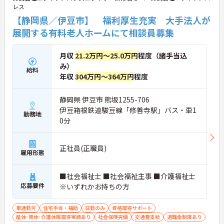
レス
【静岡県／伊豆市】 福利厚生充実 大手法人が
展開する有料老人ホームにて相談員募集
月収
21.2万円～25.0万円
程度（諸手当込
み）
給料
年収
304万円～364万円
程度
静岡県 伊豆市 熊坂1255-706
伊豆箱根鉄道駿豆線「修善寺駅」バス・車1
勤務地
0分
正社員(正職員)
雇用形態
■社会福祉士 ■社会福祉主事 ■介護福祉士
応募要件
※いずれかお持ちの方
車通勤可
住宅手当・補助
日勤のみ
資格取得サポート
産休･育休･介護休暇取得実績あり
社会保険完備
交通費支給
退職金制度あり