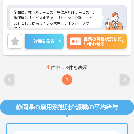
全国に、在宅系サービス、居住系介護サービス、介
護保険外サービスまでを、「トータル介護サービ
ス」として提供している大手ニチイグループの一員
です。
24時間の見守り体制の「介護付有料老人ホーム ニチ
最新の募集状況を問
イホーム」と、高齢者に配慮した設備とサービスを
詳細を見る
無料
い合わせる
備えた「サービス付き高齢者向け住宅 アイリスガー
デン」を、首都圏を中心に展開しています。
これまでの長年の実績に加え、更なる介護サービス
向上のために、現在もなお様々な取り組みを行って
います。
4
件中 1-4件を表示
ご興味をお持ちの方には詳細の情報や面接のポイン
トをお伝えしますのでお気軽にお問い合わせくださ
1
いませ。
静岡県の雇用形態別介護職の平均給与