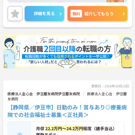
実績もあり、安心して長期で働きやすい環境が整っ
ています◎
また、昇給と計3.30ヶ月分の賞与実績もあり、あな
詳細を見る
無料
紹介してもらう
たの頑張りがしっかり評価され、やりがいを持って
お仕事ができます！
ご興味ある方は面接ポイントをお伝えしますので、
お気軽にご連絡ください。
更新日：2026年03月25日
医療法人全心会 伊豆慶友病院伊豆慶友病院
医療法人全心会 伊豆慶
友病院
【静岡県／伊豆市】日勤のみ！賞与あり◎療養病
院での社会福祉士募集＜正社員＞
月収
22.2万円～24.2万円
程度（諸手当込）
常勤モデル