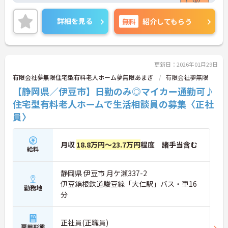
また、充実した福利厚生も魅力のひとつ。単身用・
世帯用の入居可能住宅あり、育児休暇制度や託児所
詳細を見る
無料
紹介してもらう
もありますので、小さなお子様がいらっしゃる方も
安心です♪
最新の求人状況や質問につきましては、お気軽にお
問合せください。
更新日：2026年01月29日
有限会社夢無限住宅型有料老人ホーム夢無限あまぎ
有限会社夢無限
【静岡県／伊豆市】日勤のみ◎マイカー通勤可♪
住宅型有料老人ホームで生活相談員の募集〈正社
員〉
月収
18.8万円～23.7万円
程度 諸手当含む
給料
静岡県 伊豆市 月ケ瀬337-2
伊豆箱根鉄道駿豆線「大仁駅」バス・車16
勤務地
分
正社員(正職員)
雇用形態