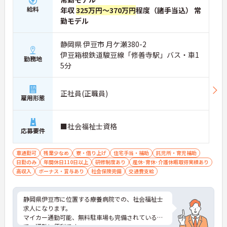
給料
年収
325万円～370万円
程度（諸手当込） 常
勤モデル
静岡県 伊豆市 月ケ瀬380-2
伊豆箱根鉄道駿豆線「修善寺駅」バス・車1
勤務地
5分
正社員(正職員)
雇用形態
■社会福祉士資格
応募要件
車通勤可
残業少なめ
寮・借り上げ
住宅手当・補助
託児所・育児補助
日勤のみ
年間休日110日以上
研修制度あり
産休･育休･介護休暇取得実績あり
高収入
ボーナス・賞与あり
社会保険完備
交通費支給
静岡県伊豆市に位置する療養病院での、社会福祉士
求人になります。
マイカー通勤可能、無料駐車場も完備されているの
で、通勤に便利です。