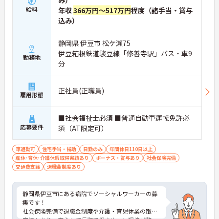
み）
給料
年収
366万円～517万円
程度（諸手当・賞与
込み）
静岡県 伊豆市 松ケ瀬75
伊豆箱根鉄道駿豆線「修善寺駅」バス・車9
勤務地
分
正社員(正職員)
雇用形態
■社会福祉士必須 ■普通自動車運転免許必
応募要件
須（AT限定可）
車通勤可
住宅手当・補助
日勤のみ
年間休日110日以上
産休･育休･介護休暇取得実績あり
ボーナス・賞与あり
社会保険完備
交通費支給
退職金制度あり
静岡県伊豆市にある病院でソーシャルワーカーの募
集です！
社会保険完備で退職金制度や介護・育児休業の取得