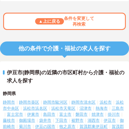
条件を変更して
▲上に戻る
再検索
他の条件で介護・福祉の求人を探す
伊豆市(静岡県)の近隣の市区町村から介護・福祉の
求人を探す
静岡県
静岡市
静岡市葵区
静岡市駿河区
静岡市清水区
浜松市
浜松
市中央区
浜松市浜名区
浜松市天竜区
沼津市
熱海市
三島市
富士宮市
伊東市
島田市
富士市
磐田市
焼津市
掛川市
藤枝市
御殿場市
袋井市
下田市
裾野市
湖西市
伊豆市
御
前崎市
菊川市
伊豆の国市
牧之原市
賀茂郡東伊豆町
賀茂郡