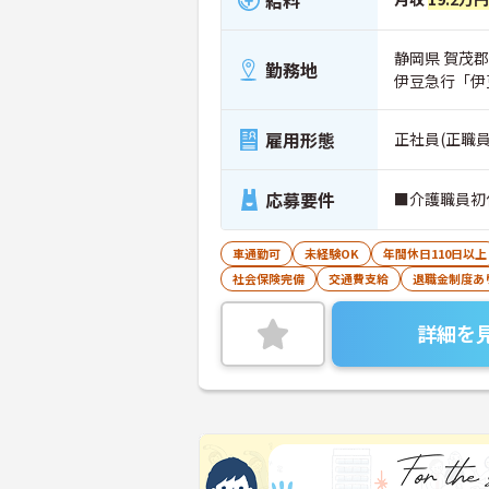
静岡県 賀茂郡
勤務地
伊豆急行「伊
雇用形態
正社員(正職員
応募要件
■介護職員初
車通勤可
未経験OK
年間休日110日以上
社会保険完備
交通費支給
退職金制度あ
詳細を