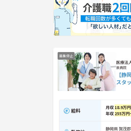
募集停止
医療法
泉病院
【静
スタ
月収
18.9万
給料
年収
255万円
静岡県 賀茂郡