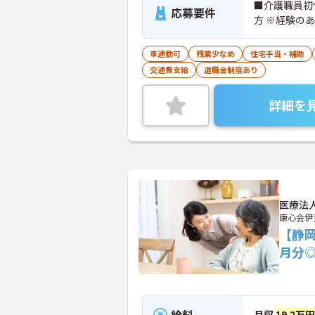
■介護職員初
応募要件
方 ※経験の
車通勤可
残業少なめ
住宅手当・補助
交通費支給
退職金制度あり
詳細を
医療法
康心会伊
【静
月分
給料
月収
19.2万