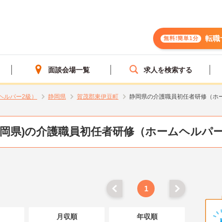
転職
無料!簡単1分
面談会場一覧
求人を検索する
ヘルパー2級）
静岡県
賀茂郡東伊豆町
静岡県の介護職員初任者研修（ホ
静岡県)の介護職員初任者研修（ホームヘルパー
1
月収順
年収順