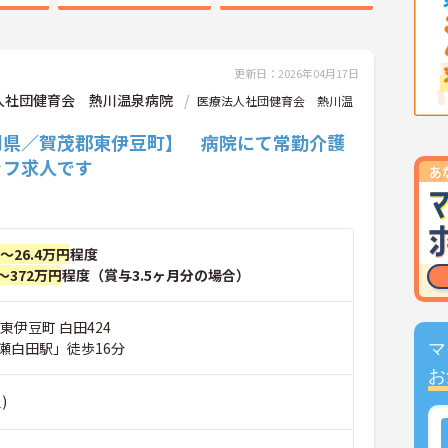
更新日：2026年04月17日
人社団健育会 熱川温泉病院
医療法人社団健育会 熱川温
岡県／賀茂郡東伊豆町】 病院にて常勤介護
ッフ求人です
円～26.4万円
程度
～372万円
程度（賞与3.5ヶ月分の場合）
東伊豆町 白田424
瀬白田駅」徒歩16分
マ
お
)