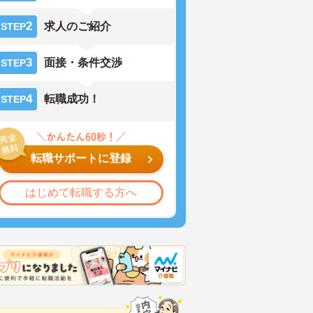
2
求人のご紹介
STEP
3
面接・条件交渉
STEP
4
転職成功！
STEP
転職サポートに登録
はじめて転職する方へ