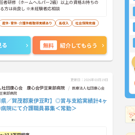
任者研修（ホームヘルパー2級）以上の資格お持ちの
ある方は尚良し ※未経験者応相談
産休･育休･介護休暇取得実績あり
高収入
社会保険完備
見る
無料
紹介してもらう
更新日：2026年03月19日
人社団康心会 康心会伊豆東部病院
医療法人社団康心会
豆東部病院
岡県／賀茂郡東伊豆町】◎賞与支給実績計4ヶ
◎病院にて介護職員募集＜常勤＞
円～27.3万円
程度