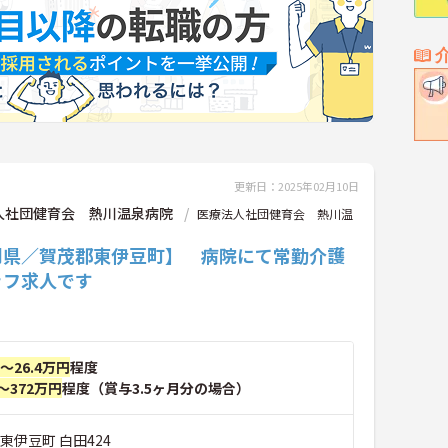
更新日：2025年02月10日
人社団健育会 熱川温泉病院
医療法人社団健育会 熱川温
岡県／賀茂郡東伊豆町】 病院にて常勤介護
ッフ求人です
円～26.4万円
程度
～372万円
程度（賞与3.5ヶ月分の場合）
東伊豆町 白田424