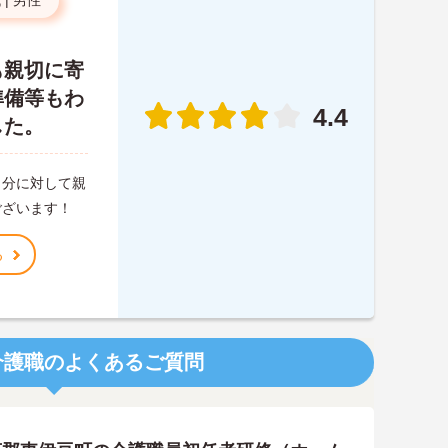
代
|
男性
も親切に寄
準備等もわ
4.4
した。
自分に対して親
ございます！
る
介護職のよくあるご質問