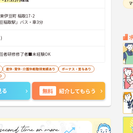
東伊豆町 稲取17-2
豆稲取駅」バス・車3分
)
任者研修修了者■未経験OK
産休･育休･介護休暇取得実績あり
ボーナス・賞与あり
り
見る
無料
紹介してもらう