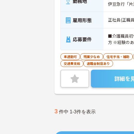
勤務地
伊豆急行「片
雇用形態
正社員(正職員
■介護職員初
応募要件
方 ※経験の
車通勤可
残業少なめ
住宅手当・補助
交通費支給
退職金制度あり
詳細を
3
件中 1-3件を表示