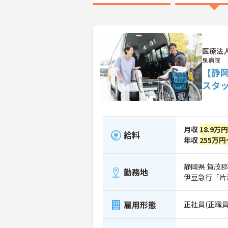
医療法
泉病院
【静
スタ
月収
18.9万
給料
年収
255万円
静岡県 賀茂郡
勤務地
伊豆急行「片
雇用形態
正社員(正職員