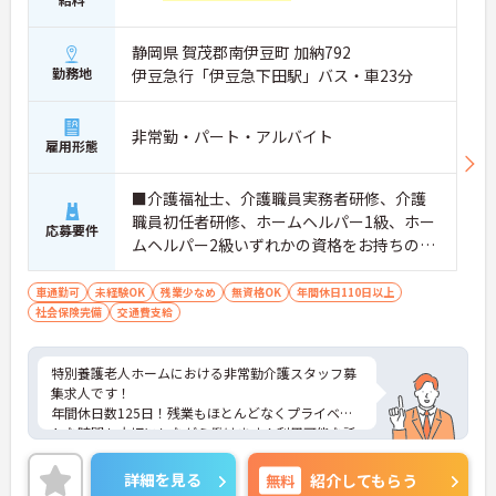
静岡県 賀茂郡南伊豆町 加納792
勤務地
伊豆急行「伊豆急下田駅」バス・車23分
非常勤・パート・アルバイト
雇用形態
■介護福祉士、介護職員実務者研修、介護
職員初任者研修、ホームヘルパー1級、ホー
応募要件
ムヘルパー2級いずれかの資格をお持ちの方
※無資格・未経験応相談
車通勤可
未経験OK
残業少なめ
無資格OK
年間休日110日以上
社会保険完備
交通費支給
特別養護老人ホームにおける非常勤介護スタッフ募
集求人です！
年間休日数125日！残業もほとんどなくプライベー
トな時間も大切にしながら働けます！利用可能な託
児所もあり子育て中の方も安心！
ご興味ある方には、面接のポイントなど、さらに詳
詳細を見る
無料
紹介してもらう
細をお話致しますのでお気軽にご相談ください。