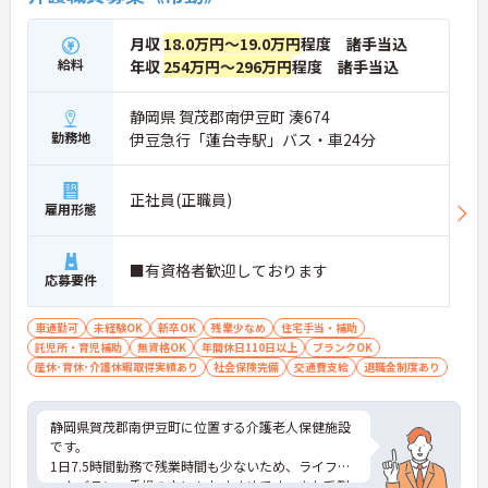
月収
18.0万円～19.0万円
程度 諸手当込
給料
年収
254万円～296万円
程度 諸手当込
静岡県 賀茂郡南伊豆町 湊674
勤務地
伊豆急行「蓮台寺駅」バス・車24分
正社員(正職員)
雇用形態
■有資格者歓迎しております
応募要件
車通勤可
未経験OK
新卒OK
残業少なめ
住宅手当・補助
託児所・育児補助
無資格OK
年間休日110日以上
ブランクOK
産休･育休･介護休暇取得実績あり
社会保険完備
交通費支給
退職金制度あり
静岡県賀茂郡南伊豆町に位置する介護老人保健施設
です。
1日7.5時間勤務で残業時間も少ないため、ライフワ
ークバランス重視の方にもおすすめです。また系列