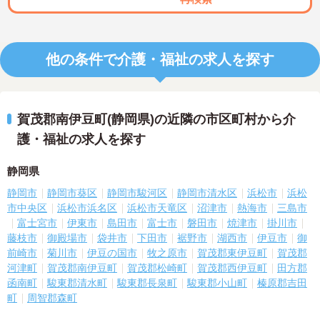
他の条件で介護・福祉の求人を探す
賀茂郡南伊豆町(静岡県)の近隣の市区町村から介
護・福祉の求人を探す
静岡県
静岡市
静岡市葵区
静岡市駿河区
静岡市清水区
浜松市
浜松
市中央区
浜松市浜名区
浜松市天竜区
沼津市
熱海市
三島市
富士宮市
伊東市
島田市
富士市
磐田市
焼津市
掛川市
藤枝市
御殿場市
袋井市
下田市
裾野市
湖西市
伊豆市
御
前崎市
菊川市
伊豆の国市
牧之原市
賀茂郡東伊豆町
賀茂郡
河津町
賀茂郡南伊豆町
賀茂郡松崎町
賀茂郡西伊豆町
田方郡
函南町
駿東郡清水町
駿東郡長泉町
駿東郡小山町
榛原郡吉田
町
周智郡森町