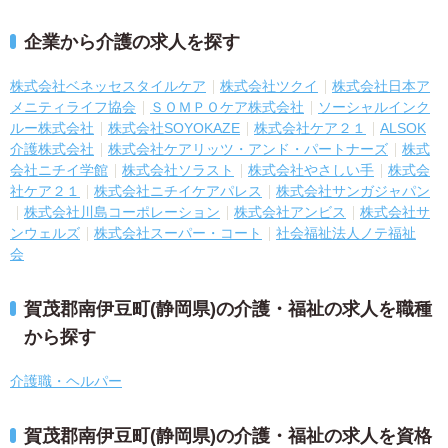
企業から介護の求人を探す
株式会社ベネッセスタイルケア
株式会社ツクイ
株式会社日本ア
メニティライフ協会
ＳＯＭＰＯケア株式会社
ソーシャルインク
ルー株式会社
株式会社SOYOKAZE
株式会社ケア２１
ALSOK
介護株式会社
株式会社ケアリッツ・アンド・パートナーズ
株式
会社ニチイ学館
株式会社ソラスト
株式会社やさしい手
株式会
社ケア２１
株式会社ニチイケアパレス
株式会社サンガジャパン
株式会社川島コーポレーション
株式会社アンビス
株式会社サ
ンウェルズ
株式会社スーパー・コート
社会福祉法人ノテ福祉
会
賀茂郡南伊豆町(静岡県)の介護・福祉の求人を職種
から探す
介護職・ヘルパー
賀茂郡南伊豆町(静岡県)の介護・福祉の求人を資格