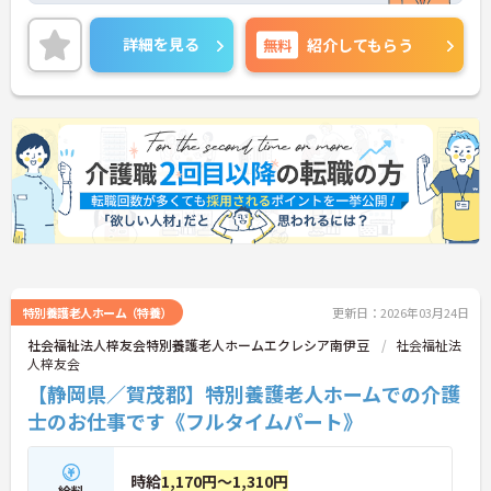
のメディカルケアセンターには保育園も準備されて
いるため子育て中の方でも働きやすい環境です。
詳細を見る
無料
紹介してもらう
ご興味をお持ちの方には詳細の情報や面接のポイン
トをお伝えしますのでお気軽にお問い合わせくださ
いませ。
特別養護老人ホーム（特養）
更新日：2026年03月24日
社会福祉法人梓友会特別養護老人ホームエクレシア南伊豆
社会福祉法
人梓友会
【静岡県／賀茂郡】特別養護老人ホームでの介護
士のお仕事です《フルタイムパート》
時給
1,170円～1,310円
給料