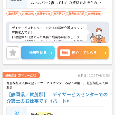
ムヘルパー2級いずれかの資格をお持ちの方
※無資格・未経験応相談 ■普通自動車運転
免許（AT限定可）
車通勤可
未経験OK
残業少なめ
無資格OK
社会保険完備
交通費支給
デイサービスセンターにおける非常勤介護スタッフ
募集求人です！
日曜定休！日勤のみの業務で残業もほぼなし！プラ
イベートな時間も大切にしながら働けます！利用可
能な託児所もあり子育て中の方も安心！
ご興味ある方には、面接のポイントなど、さらに詳
詳細を見る
無料
紹介してもらう
細をお話致しますのでお気軽にご相談ください。
通所介護（デイサービス）
更新日：2026年01月16日
社会福祉法人梓友会デイサービスセンターみなとの園
社会福祉法人梓
友会
【静岡県／賀茂郡】 デイサービスセンターでの
介護士のお仕事です《パート》
時給
1,170円
～