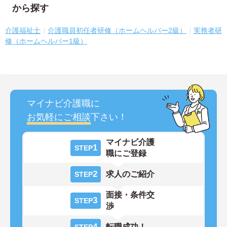
から探す
介護福祉士
介護職員初任者研修（ホームヘルパー2級）
実務者研
修（ホームヘルパー1級）
マイナビ介護職に
お気軽にご相談
下さい！
マイナビ介護
1
STEP
職にご登録
2
求人のご紹介
STEP
面接・条件交
3
STEP
渉
4
転職成功！
STEP