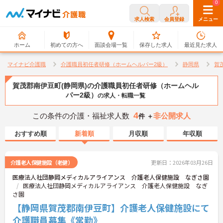
0
0
求人検索
会員登録
メニュー
ホーム
初めての方へ
面談会場一覧
保存した求人
最近見た求人
マイナビ介護職
介護職員初任者研修（ホームヘルパー2級）
静岡県
賀
賀茂郡南伊豆町(静岡県)の介護職員初任者研修（ホームヘル
パー2級）
の求人・転職一覧
4
この条件の介護・福祉求人数
非公開求人
件 ＋
おすすめ順
新着順
月収順
年収順
介護老人保健施設（老健）
更新日：2026年03月26日
医療法人社団静岡メディカルアライアンス 介護老人保健施設 なぎさ園
医療法人社団静岡メディカルアライアンス 介護老人保健施設 なぎ
さ園
【静岡県賀茂郡南伊豆町】介護老人保健施設にて
介護職員募集《常勤》