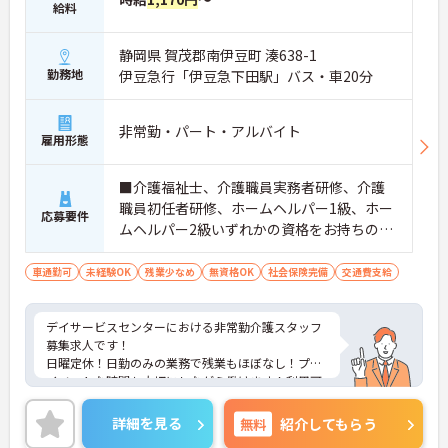
給料
静岡県 賀茂郡南伊豆町 湊638-1
勤務地
伊豆急行「伊豆急下田駅」バス・車20分
非常勤・パート・アルバイト
雇用形態
■介護福祉士、介護職員実務者研修、介護
職員初任者研修、ホームヘルパー1級、ホー
応募要件
ムヘルパー2級いずれかの資格をお持ちの方
※無資格・未経験応相談 ■普通自動車運転
免許（AT限定可）
車通勤可
未経験OK
残業少なめ
無資格OK
社会保険完備
交通費支給
デイサービスセンターにおける非常勤介護スタッフ
募集求人です！
日曜定休！日勤のみの業務で残業もほぼなし！プラ
イベートな時間も大切にしながら働けます！利用可
能な託児所もあり子育て中の方も安心！
ご興味ある方には、面接のポイントなど、さらに詳
詳細を見る
無料
紹介してもらう
細をお話致しますのでお気軽にご相談ください。