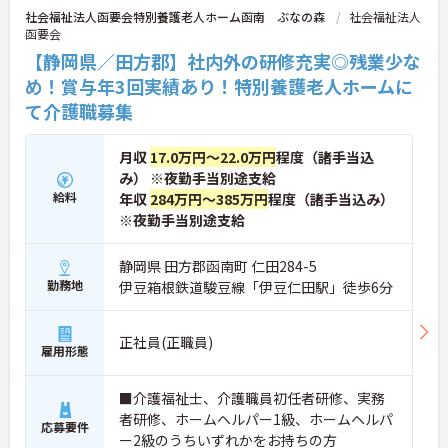
社会福祉法人函要会特別養護老人ホーム函南 ぶなの森
社会福祉法人
函要会
【静岡県／田方郡】社内外の研修充実◎残業少な
め！賞与年3回実績あり！特別養護老人ホームに
て介護職募集
月収
17.0万円～22.0万円
程度（諸手当込
み） ※夜勤手当別途支給
給料
年収
284万円～385万円
程度（諸手当込み）
※夜勤手当別途支給
静岡県 田方郡函南町 仁田284-5
勤務地
伊豆箱根鉄道駿豆線「伊豆仁田駅」徒歩6分
正社員(正職員)
雇用形態
■介護福祉士、介護職員初任者研修、実務
者研修、ホームヘルパー1級、ホームヘルパ
応募要件
ー2級のうちいずれかをお持ちの方