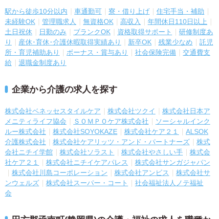
駅から徒歩10分以内
車通勤可
寮・借り上げ
住宅手当・補助
未経験OK
管理職求人
無資格OK
高収入
年間休日110日以上
土日祝休
日勤のみ
ブランクOK
資格取得サポート
研修制度あ
り
産休･育休･介護休暇取得実績あり
新卒OK
残業少なめ
託児
所・育児補助あり
ボーナス・賞与あり
社会保険完備
交通費支
給
退職金制度あり
企業から介護の求人を探す
株式会社ベネッセスタイルケア
株式会社ツクイ
株式会社日本ア
メニティライフ協会
ＳＯＭＰＯケア株式会社
ソーシャルインク
ルー株式会社
株式会社SOYOKAZE
株式会社ケア２１
ALSOK
介護株式会社
株式会社ケアリッツ・アンド・パートナーズ
株式
会社ニチイ学館
株式会社ソラスト
株式会社やさしい手
株式会
社ケア２１
株式会社ニチイケアパレス
株式会社サンガジャパン
株式会社川島コーポレーション
株式会社アンビス
株式会社サ
ンウェルズ
株式会社スーパー・コート
社会福祉法人ノテ福祉
会