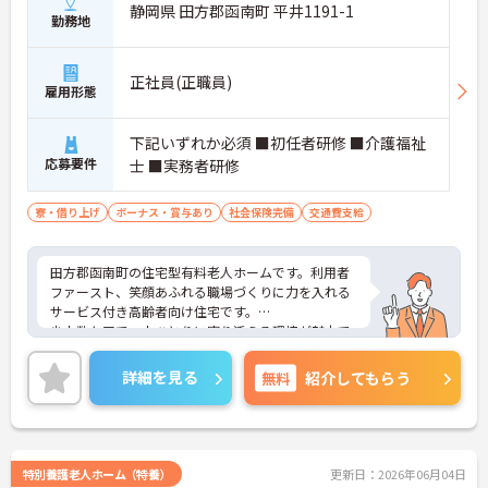
静岡県 田方郡函南町 平井1191-1
勤務地
正社員(正職員)
雇用形態
下記いずれか必須 ■初任者研修 ■介護福祉
応募要件
士 ■実務者研修
寮・借り上げ
ボーナス・賞与あり
社会保険完備
交通費支給
田方郡函南町の住宅型有料老人ホームです。利用者
ファースト、笑顔あふれる職場づくりに力を入れる
サービス付き高齢者向け住宅です。
少人数ケアで一人ひとりに寄り添える環境が魅力で
す。
未経験やブランクのある方も安心の研修・フォロー
詳細を見る
無料
紹介してもらう
体制あり。地域に根ざし、成長を続ける企業で、あ
なたの介護スキルを活かして働くことができる環境
です。
ご興味ある方はお気軽にお問い合わせください。
特別養護老人ホーム（特養）
更新日：2026年06月04日