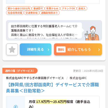
駅から徒歩10分以内
車通勤可
残業少なめ
ブランクOK
高収入
社会保険完備
交通費支給
退職金制度あり
田方郡函南町に位置する特別養護老人ホームにて介
護職員募集です！
函南と韮山に施設を持つ、社会福祉法人が母体とな
っており、「求める人材像」を掲げ、人材育成を行
っております。
新卒者の方、中途採用者の方へのフォローアップ研
詳細を見る
無料
紹介してもらう
修もあり、理念や人材像を共有し働きやすい職場作
りを目指しております！
賞与年3回5.5ヶ月分、勤続3年以上での退職金制度
など福利厚生が整っている点は魅力的ですね！
興味のある方はお気軽にお問い合わせください。
通所介護（デイサービス）
更新日：2026年05月28日
株式会社ARCやすらぎの家函南デイサービス
株式会社ARC
【静岡県/田方郡函南町】デイサービスで介護職
員募集＜日勤常勤＞
月収
17.9万円～25.6万円
程度（諸手当込
み）