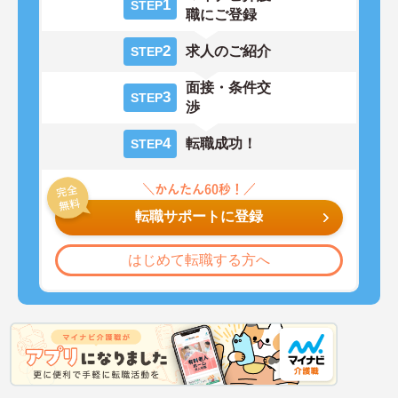
1
STEP
職にご登録
2
求人のご紹介
STEP
面接・条件交
3
STEP
渉
4
転職成功！
STEP
転職サポートに登録
はじめて転職する方へ