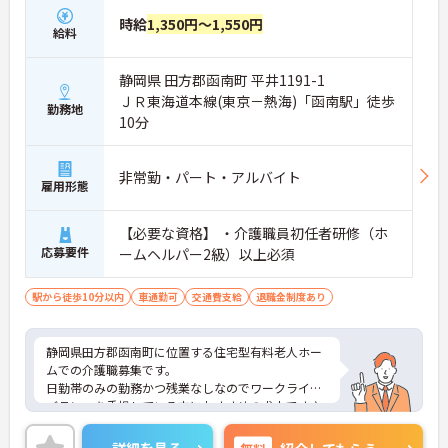
時給
1,350円～1,550円
給料
静岡県 田方郡函南町 平井1191-1
ＪＲ東海道本線(東京－熱海)「函南駅」徒歩
勤務地
10分
非常勤・パート・アルバイト
雇用形態
【必要な資格】 ・介護職員初任者研修（ホ
応募要件
ームヘルパー2級）以上必須
駅から徒歩10分以内
車通勤可
交通費支給
退職金制度あり
静岡県田方郡函南町に位置する住宅型有料老人ホー
ムでの介護職募集です。
日勤帯のみの勤務かつ残業なしなのでワークライフ
バランスを重視している方におすすめの求人です♪
ご興味のある方はご面接のポイントお伝えしますの
でご気軽にお問合せください。