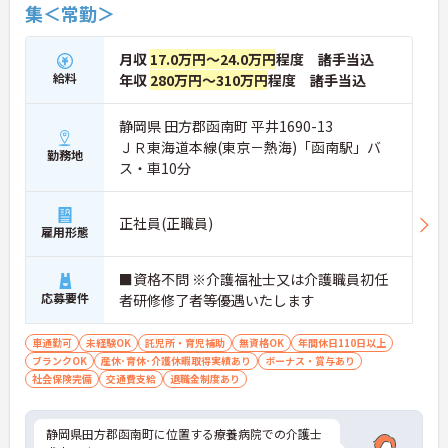
集＜常勤＞
月収
17.0万円～24.0万円
程度 諸手当込
給料
年収
280万円～310万円
程度 諸手当込
静岡県 田方郡函南町 平井1690-13
ＪＲ東海道本線(東京－熱海)「函南駅」バ
勤務地
ス・車10分
正社員(正職員)
雇用形態
■資格不問 ※介護福祉士又は介護職員初任
応募要件
者研修修了者等優遇いたします
車通勤可
未経験OK
託児所・育児補助
無資格OK
年間休日110日以上
ブランクOK
産休･育休･介護休暇取得実績あり
ボーナス・賞与あり
社会保険完備
交通費支給
退職金制度あり
静岡県田方郡函南町に位置する療養病院での介護士