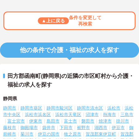
条件を変更して
▲上に戻る
再検索
他の条件で介護・福祉の求人を探す
田方郡函南町(静岡県)の近隣の市区町村から介護・
福祉の求人を探す
静岡県
静岡市
静岡市葵区
静岡市駿河区
静岡市清水区
浜松市
浜松
市中央区
浜松市浜名区
浜松市天竜区
沼津市
熱海市
三島市
富士宮市
伊東市
島田市
富士市
磐田市
焼津市
掛川市
藤枝市
御殿場市
袋井市
下田市
裾野市
湖西市
伊豆市
御
前崎市
菊川市
伊豆の国市
牧之原市
賀茂郡東伊豆町
賀茂郡