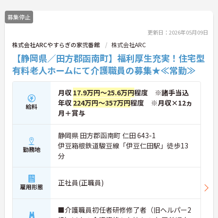
募集停止
更新日：2026年05月09日
株式会社ARCやすらぎの家弐番館
株式会社ARC
【静岡県／田方郡函南町】福利厚生充実！住宅型
有料老人ホームにて介護職員の募集★≪常勤≫
月収
17.9万円～25.6万円
程度 ※諸手当込
年収
224万円～357万円
程度 ※月収×12ヵ
給料
月＋賞与
静岡県 田方郡函南町 仁田 643-1
伊豆箱根鉄道駿豆線「伊豆仁田駅」徒歩13
勤務地
分
正社員(正職員)
雇用形態
■介護職員初任者研修修了者（旧ヘルパー2