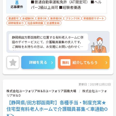
■普通自動車運転免許（AT限定可） ■ヘル
応募要件
パー2級以上尚可 ■経験者優遇
車通勤可
未経験OK
新卒OK
無資格OK
ブランクOK
資格取得サポート
研修制度あり
社会保険完備
交通費支給
静岡県田方郡函南町に位置する有料老人ホームに併
設のデイサービスにて、介護職員募集の求人です。
ご興味をお持ちの方は、お気軽にお問い合わせくだ
さい。
詳細を見る
無料
紹介してもらう
更新日：2025年12月12日
株式会社ユーフォリアW＆Dユーフォリア函南大場
株式会社ユーフォ
リアW＆D
【静岡県/田方郡函南町】各種手当・制度充実★
住宅型有料老人ホームで介護職員募集＜車通勤O
K＞