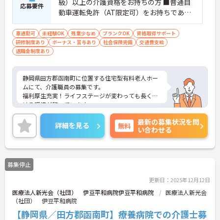
級）以上の介護資格をお持ちの方 ■普通自
応募要件
動車運転免許（AT限定可）をお持ちであれ
ば尚可 ■介護業務経験があれば尚可 ■PCの
基本操作ができる方
車通勤可
未経験OK
残業少なめ
ブランクOK
資格取得サポート
研修制度あり
ボーナス・賞与あり
社会保険完備
交通費支給
退職金制度あり
静岡県田方郡函南町に位置する住宅型有料老人ホー
ムにて、介護職員の募集です。
福利厚生充実！ライフステージが変わっても長く働
ける環境が整っています。
ご興味ある方には、面接対策ポイントなど、さらに
最新の募集状況を問
詳細をお話しいたしますのでお気軽にご相談くださ
詳細を見る
無料
い合わせる
い！
募集停止
更新日：2025年12月12日
医療法人新光会（社団） 伊豆平和病院伊豆平和病院
医療法人新光会
（社団） 伊豆平和病院
【静岡県／田方郡函南町】療養病院での介護士募