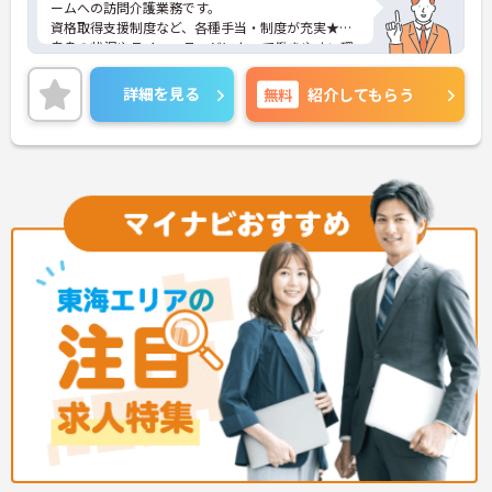
ームへの訪問介護業務です。
資格取得支援制度など、各種手当・制度が充実★ご
自身の状況やライフステージによって働きやすい環
境が整っています！
マイカー通勤OKなので、通勤のストレスが少ないの
詳細を見る
無料
紹介してもらう
も嬉しいポイント◎
ご興味ある方には、面接対策ポイントなど、さらに
詳細をお話しいたしますのでお気軽にご相談くださ
い。