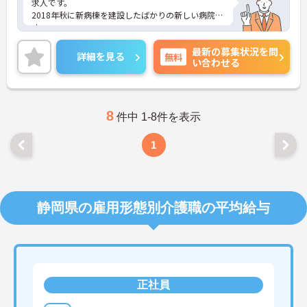
求人です。
2018年秋に新病棟を建設したばかりの新しい病院で
す。
最新設備（電子カルテ、CT等）の導入により業務も
最新の募集状況を問
軽減し、働きやすさUPした病院で新たなスタートを
詳細を見る
無料
い合わせる
切りませんか？
月9～10日休み、年間休日113日、最寄り駅からの病
院専用通勤バスあり等、充実の福利厚生で安心して
ご勤務いただけます。
興味のある方は是非ご応募ください。
8
件中 1-8件を表示
1
静岡県の雇用形態別介護職の平均給与
正社員