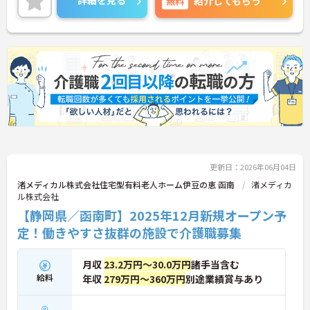
詳細を見る
無料
紹介してもらう
更新日：2026年06月04日
渚メディカル株式会社住宅型有料老人ホーム伊豆の恵 函南
渚メディカ
ル株式会社
【静岡県／函南町】2025年12月新規オープン予
定！働きやすさ抜群の施設で介護職募集
月収
23.2万円～30.0万円
諸手当含む
給料
年収
279万円～360万円
別途業績賞与あり