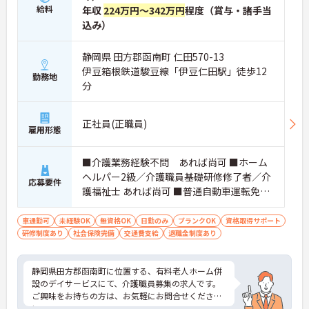
給料
年収
224万円～342万円
程度（賞与・諸手当
込み）
静岡県 田方郡函南町 仁田570-13
伊豆箱根鉄道駿豆線「伊豆仁田駅」徒歩12
勤務地
分
正社員(正職員)
雇用形態
■介護業務経験不問 あれば尚可 ■ホーム
ヘルパー2級／介護職員基礎研修修了者／介
応募要件
護福祉士 あれば尚可 ■普通自動車運転免
許 必須（ＡＴ限定可）
車通勤可
未経験OK
無資格OK
日勤のみ
ブランクOK
資格取得サポート
研修制度あり
社会保険完備
交通費支給
退職金制度あり
静岡県田方郡函南町に位置する、有料老人ホーム併
設のデイサービスにて、介護職員募集の求人です。
ご興味をお持ちの方は、お気軽にお問合せくださ
い。