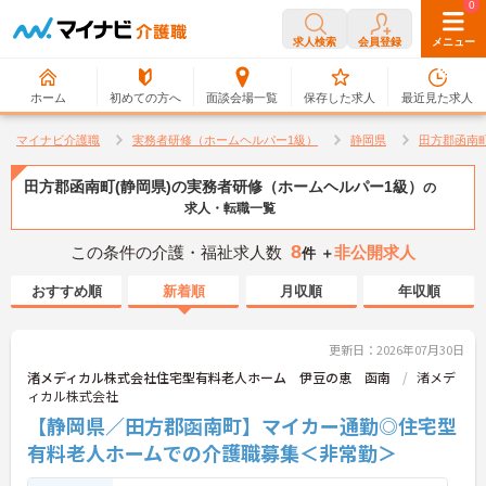
0
0
求人検索
会員登録
メニュー
ホーム
初めての方へ
面談会場一覧
保存した求人
最近見た求人
マイナビ介護職
実務者研修（ホームヘルパー1級）
静岡県
田方郡函南
田方郡函南町(静岡県)の実務者研修（ホームヘルパー1級）
の
求人・転職一覧
8
この条件の介護・福祉求人数
非公開求人
件 ＋
おすすめ順
新着順
月収順
年収順
更新日：2026年07月30日
渚メディカル株式会社住宅型有料老人ホーム 伊豆の恵 函南
渚メデ
ィカル株式会社
【静岡県／田方郡函南町】マイカー通勤◎住宅型
有料老人ホームでの介護職募集＜非常勤＞