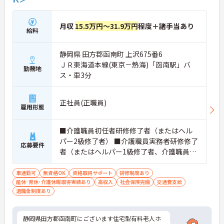
月収
15.5万円～31.9万円
程度＋諸手当あり
給料
静岡県 田方郡函南町 上沢675番6
ＪＲ東海道本線(東京－熱海)「函南駅」バ
勤務地
ス・車3分
正社員(正職員)
雇用形態
■介護職員初任者研修修了者（またはヘル
パー2級修了者） ■介護職員実務者研修修了
応募要件
者（またはヘルパー1級修了者、介護職員基
礎研修修了者） ■介護福祉士 ※介護資格が
ない方は、入社後に全額会社負担で介護職
車通勤可
無資格OK
資格取得サポート
研修制度あり
産休･育休･介護休暇取得実績あり
員初任者研修を取得していただきます。
高収入
社会保険完備
交通費支給
退職金制度あり
静岡県田方郡函南町にございます住宅型有料老人ホ