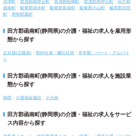
河津町
賀茂郡南伊豆町
賀茂郡松崎町
賀茂郡西伊豆町
田方郡
函南町
駿東郡清水町
駿東郡長泉町
駿東郡小山町
榛原郡吉田
町
周智郡森町
田方郡函南町(静岡県)の介護・福祉の求人を雇用形
態から探す
正社員(正職員)
契約社員・嘱託社員
非常勤・パート・アルバイ
ト
田方郡函南町(静岡県)の介護・福祉の求人を施設業
態から探す
病院
介護福祉施設
その他
田方郡函南町(静岡県)の介護・福祉の求人をサービ
ス内容から探す