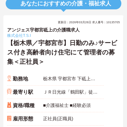
あなたにおすすめの介護・福祉求人
更新日：2026年03月26日 求人番号：10135705
アンジェス宇都宮砥上の介護職求人
株式会社T.S.I
【栃木県／宇都宮市】日勤のみ♪サービ
ス付き高齢者向け住宅にて管理者の募
集＜正社員＞
勤務地
栃木県 宇都宮市 下砥上町1431-4
最寄り駅
ＪＲ日光線「鶴田駅」徒歩13分
資格/職種
■介護福祉士 ■経験必須
雇用形態
正社員(正職員)