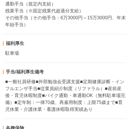
通勤手当（規定内支給）
残業手当（※固定残業代超過分支給）
その他手当（その他手当：6万3000円～15万3000円、年末
年始手当）
福利厚生
駐車場
手当/福利厚生備考
■一般社員研修■外部勉強会受講支援■定期健康診断・イン
フルエンザ手当■従業員紹介制度（リファラル）■産前産
後・育児休暇制度■バイク通勤・車通勤OK（無料駐車場完
備）■定年制：一律70歳、再雇用制度：上限75歳まで■育
児休業・介護休業・看護休暇取得実績あり
各種保険