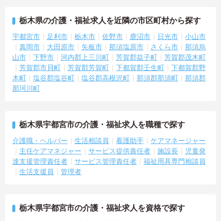
栃木県の介護・福祉求人を近隣の市区町村から探す
宇都宮市
足利市
栃木市
佐野市
鹿沼市
日光市
小山市
真岡市
大田原市
矢板市
那須塩原市
さくら市
那須烏
山市
下野市
河内郡上三川町
芳賀郡益子町
芳賀郡茂木町
芳賀郡市貝町
芳賀郡芳賀町
下都賀郡壬生町
下都賀郡野
木町
塩谷郡塩谷町
塩谷郡高根沢町
那須郡那須町
那須郡
那珂川町
栃木県宇都宮市の介護・福祉求人を職種で探す
介護職・ヘルパー
生活相談員
看護助手
ケアマネージャー
主任ケアマネジャー
サービス提供責任者
施設長
児童発
達支援管理責任者
サービス管理責任者
福祉用具専門相談員
生活支援員
管理者
栃木県宇都宮市の介護・福祉求人を資格で探す