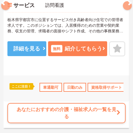
サービス
訪問看護
栃木県宇都宮市に位置するサービス付き高齢者向け住宅での管理者
求人です。このポジションでは、入居獲得のための営業や契約業
務、収支の管理、求職者の面接やシフト作成、その他の事務業務を
担当していただきます。施設全体の運営を担い、スタッフのマネジ
メントや業務の効率化を図る役割が求められます。ご興味をお持ち
の方はお気軽にお問い合わせください。
詳細を見る
紹介してもらう
無料
ここに注目！
オープニングスタッフ募集
車通勤可
資格取得サポート
日勤のみ
資格取得サポート
研修制度あり
あなたにおすすめの介護・福祉求人の一覧を見
る