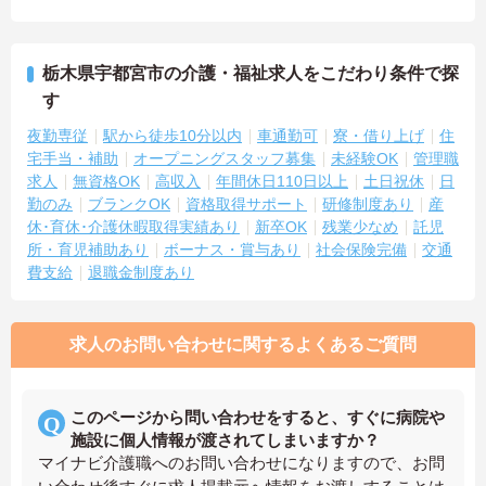
栃木県宇都宮市の介護・福祉求人をこだわり条件で探
す
夜勤専従
駅から徒歩10分以内
車通勤可
寮・借り上げ
住
宅手当・補助
オープニングスタッフ募集
未経験OK
管理職
求人
無資格OK
高収入
年間休日110日以上
土日祝休
日
勤のみ
ブランクOK
資格取得サポート
研修制度あり
産
休･育休･介護休暇取得実績あり
新卒OK
残業少なめ
託児
所・育児補助あり
ボーナス・賞与あり
社会保険完備
交通
費支給
退職金制度あり
求人のお問い合わせに関するよくあるご質問
このページから問い合わせをすると、すぐに病院や
施設に個人情報が渡されてしまいますか？
マイナビ介護職へのお問い合わせになりますので、お問