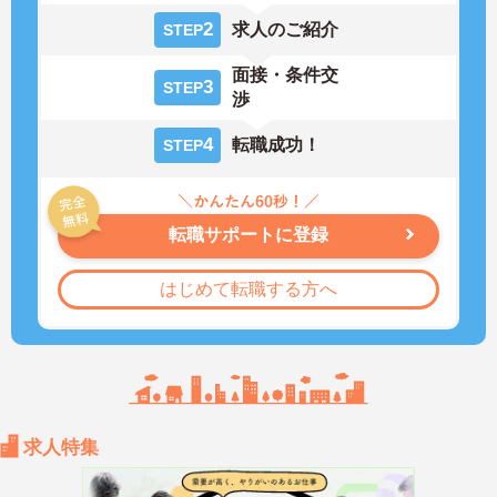
2
求人のご紹介
STEP
面接・条件交
3
STEP
渉
4
転職成功！
STEP
転職サポートに登録
はじめて転職する方へ
求人特集