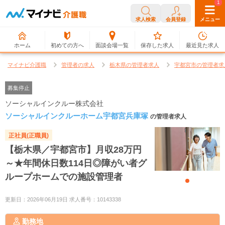
0
1
求人検索
会員登録
メニュー
ホーム
初めての方へ
面談会場一覧
保存した求人
最近見た求人
マイナビ介護職
管理者の求人
栃木県の管理者求人
宇都宮市の管理者求
募集停止
ソーシャルインクルー株式会社
ソーシャルインクルーホーム宇都宮兵庫塚
の管理者求人
正社員(正職員)
【栃木県／宇都宮市】月収28万円
～★年間休日数114日◎障がい者グ
ループホームでの施設管理者
更新日：2026年06月19日 求人番号：10143338
勤務地