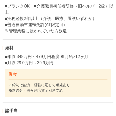
■ブランクOK ■介護職員初任者研修（旧ヘルパー2級）以
上
■実務経験2年以上（介護、医療、看護いずれか）
■普通自動車運転免許(AT限定可)
※管理業務に就かれていた方歓迎
給料
■年収 348万円～479万円程度 ※月給×12ヶ月
■月収 29.0万円～39.9万円
備 考
※給与は能力・経験に応じて考慮あり
※超過分・深夜割増賃金別途支給
諸手当