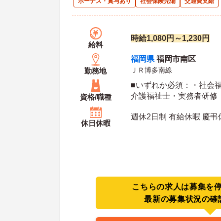
ボーナス・賞与あり
社会保険完備
交通費支給
時給1,080円～1,230円
給料
福岡県
福岡市南区
ＪＲ博多南線
勤務地
■いずれか必須：・社会
介護福祉士・実務者研修
資格/職種
■あれば尚可：普通自動車
週休2日制 有給休暇 慶
可）
休日休暇
こちらの求人は募集を
最新の募集状況の確