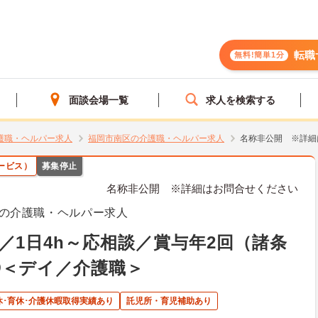
転職
無料!簡単1分
面談会場一覧
求人を検索する
護職・ヘルパー求人
福岡市南区の介護職・ヘルパー求人
名称非公開 ※詳細
ービス）
募集停止
名称非公開 ※詳細はお問合せください
の介護職・ヘルパー求人
／1日4h～応相談／賞与年2回（諸条
◎＜デイ／介護職＞
休･育休･介護休暇取得実績あり
託児所・育児補助あり