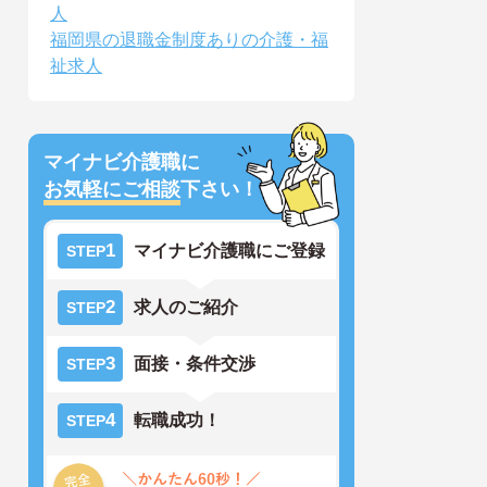
人
福岡県の退職金制度ありの介護・福
祉求人
マイナビ介護職に
お気軽にご相談
下さい！
1
マイナビ介護職にご登録
STEP
2
求人のご紹介
STEP
3
面接・条件交渉
STEP
4
転職成功！
STEP