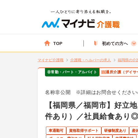
TOP
初めての方へ
マイナビ介護職
介護職・ヘルパーの求人
福岡県の介
非常勤・パート・アルバイト
通所介護（デイサ
名称非公開 ※詳細はお問合せください
【福岡県／福岡市】好立地
件あり）／社員給食あり
車通勤可
資格取得サポート
研修制度あり
産