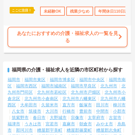
安心できる最大2万円の勤続年数手当や退職金制度などの福利厚生を
完備しています。企業主導型保育所の利用や10～18歳のお子様への
ここに注目！
ス・賞与あり
社会保険完備
未経験OK
交通費支給
残業少なめ
退職金制度あり
年間休日110日以上
子ども手当などライフステージの変化にも対応しており、グループ
ホームでの1対1の丁寧なケアという現場のやりがいを感じながら、
確かなキャリアと長期的な働きやすさの両方を手に入れられる職場
です。
あなたにおすすめの介護・福祉求人の一覧を見
る
＜介護福祉士の資格を活かし、さらなる高みを目指せる環境です＞
大手ならではの丁寧な拠点研修や半年間のOJTがあり、新しい職場
への不安をしっかり解消できます。1ユニット9名の少人数制グルー
プホームのため、お客様と1対1で深く関わるケアが叶うのも大きな
魅力。ゆくゆくはサービス管理者研修を受講し、施設長やケアマネ
福岡県の介護・福祉求人を近隣の市区町村から探す
ジャーへステップアップできる明確なキャリアマップが用意されて
います
福岡市
福岡市東区
福岡市博多区
福岡市中央区
福岡市南
＜手厚い子育て支援！プライベートも大切にできる環境＞ 「ワーク
区
福岡市西区
福岡市城南区
福岡市早良区
北九州市
北
ライフバランスを重視する方にも大変おすすめの求人です。希望を
九州市門司区
北九州市若松区
北九州市戸畑区
北九州市小
考慮したシフト作成や半日単位で取得できる有給休暇など、無理な
倉北区
北九州市小倉南区
北九州市八幡東区
北九州市八幡
く働ける体制が整っています。特に子育て支援が手厚く、10～18歳
西区
大牟田市
久留米市
直方市
飯塚市
田川市
柳川市
のお子様を対象とした『子ども手当』や、企業主導型保育所の利用
八女市
筑後市
大川市
行橋市
豊前市
中間市
小郡市
手当（月1万円）なども充実！ご家族の急な体調不良時には家族愛休
暇も利用でき、ライフステージが変わっても安心のサポート体制で
筑紫野市
春日市
大野城市
宗像市
太宰府市
古賀市
す。
福津市
うきは市
宮若市
嘉麻市
朝倉市
みやま市
糸島
市
那珂川市
糟屋郡宇美町
糟屋郡篠栗町
糟屋郡志免町