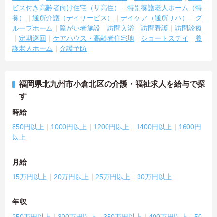
ビス付き高齢者向け住宅（サ高住）
特別養護老人ホーム（特
養）
通所介護（デイサービス）
デイケア（通所リハ）
グ
ループホーム
障がい者施設
訪問入浴
訪問看護
訪問診療
定期巡回
ケアハウス・高齢者住宅地
ショートステイ
養
護老人ホーム
介護予防
福岡県北九州市小倉北区の介護・福祉求人を給与で探
す
時給
850円以上
1000円以上
1200円以上
1400円以上
1600円
以上
月給
15万円以上
20万円以上
25万円以上
30万円以上
年収
250万円以上
300万円以上
350万円以上
400万円以上
50