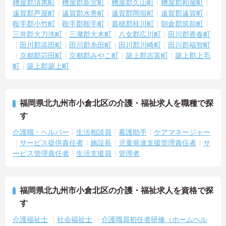
糟屋郡須惠町
糟屋郡新宮町
糟屋郡久山町
糟屋郡粕屋町
遠賀郡芦屋町
遠賀郡水巻町
遠賀郡岡垣町
遠賀郡遠賀町
鞍手郡小竹町
鞍手郡鞍手町
嘉穂郡桂川町
朝倉郡筑前町
三井郡大刀洗町
三潴郡大木町
八女郡広川町
田川郡香春町
田川郡添田町
田川郡糸田町
田川郡川崎町
田川郡福智町
京都郡苅田町
京都郡みやこ町
築上郡吉富町
築上郡上毛
町
築上郡築上町
福岡県北九州市小倉北区の介護・福祉求人を職種で探
す
介護職・ヘルパー
生活相談員
看護助手
ケアマネージャー
サービス提供責任者
施設長
児童発達支援管理責任者
サ
ービス管理責任者
生活支援員
管理者
福岡県北九州市小倉北区の介護・福祉求人を資格で探
す
介護福祉士
社会福祉士
介護職員初任者研修（ホームヘル