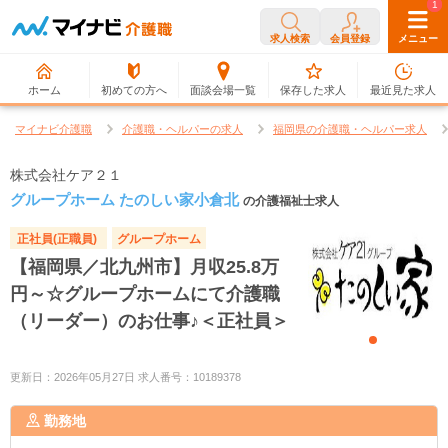
0
1
求人検索
会員登録
メニュー
ホーム
初めての方へ
面談会場一覧
保存した求人
最近見た求人
マイナビ介護職
介護職・ヘルパーの求人
福岡県の介護職・ヘルパー求人
株式会社ケア２１
グループホーム たのしい家小倉北
の介護福祉士求人
正社員(正職員)
グループホーム
【福岡県／北九州市】月収25.8万
円～☆グループホームにて介護職
（リーダー）のお仕事♪＜正社員＞
更新日：2026年05月27日 求人番号：10189378
勤務地