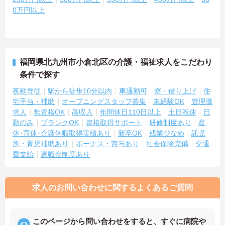
0万円以上
福岡県北九州市小倉北区の介護・福祉求人をこだわり
条件で探す
夜勤専従
駅から徒歩10分以内
車通勤可
寮・借り上げ
住
宅手当・補助
オープニングスタッフ募集
未経験OK
管理職
求人
無資格OK
高収入
年間休日110日以上
土日祝休
日
勤のみ
ブランクOK
資格取得サポート
研修制度あり
産
休･育休･介護休暇取得実績あり
新卒OK
残業少なめ
託児
所・育児補助あり
ボーナス・賞与あり
社会保険完備
交通
費支給
退職金制度あり
求人のお問い合わせに関するよくあるご質問
このページから問い合わせをすると、すぐに病院や