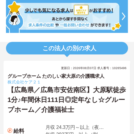
この法人の別の求人
更新日：2026年08月07日 求人番号：10265496
グループホーム たのしい家大原の介護職求人
株式会社ケア２１
【広島県／広島市安佐南区】大原駅徒歩
1分♪年間休日111日◎定年なし☆グルー
プホーム／介護福祉士
月収 24.3万円～以上（夜勤5回分・諸手当込み）
給料