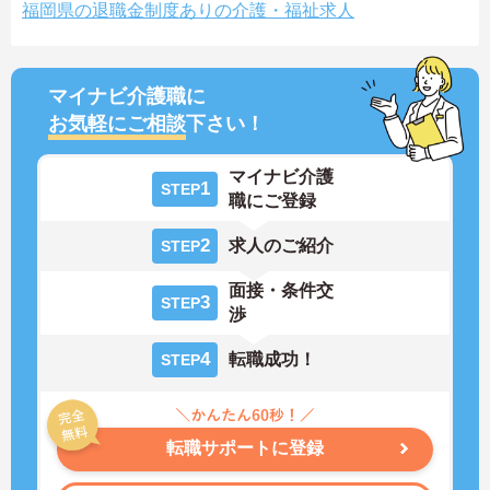
福岡県の退職金制度ありの介護・福祉求人
マイナビ介護職に
お気軽にご相談
下さい！
マイナビ介護
1
STEP
職にご登録
2
求人のご紹介
STEP
面接・条件交
3
STEP
渉
4
転職成功！
STEP
転職サポートに登録