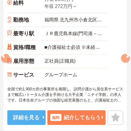
給料
年収 272万円～
勤務地
福岡県 北九州市小倉北区 神幸町3-29
最寄り駅
ＪＲ鹿児島本線(門司港－八代)「小倉(福岡)駅」バス・車7分
資格/職種
■介護福祉士必須 ※未経験・ブランク可
雇用形態
正社員(正職員)
サービス
グループホーム
全国で約1,900カ所の事業所を展開し、訪問介護から居住系サービス
まで幅広いトータル介護を手掛ける大手企業「ニチイ学館」の求人
です。日本生命グループの強固な経営基盤のもと、介護福祉士の資
格を最大限に活かしてキャリアアップできる環境が整っています。
毎月1万8000円の資格手当が支給されるだけでなく、将来的にサー
ビス管理者や拠点管理者、ケアマネジャーへと進むための「サービ
詳細を見る
紹介してもらう
無料
ス管理者研修」等の充実した支援制度が魅力です。20～30代が成長
を実感できる明確なキャリアマップがある一方で、40～60代の方も