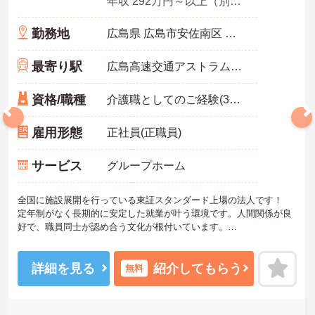
年収 292万円～以上（別途賞与付与）
勤務地
広島県 広島市安佐南区 伴東7-59-11
最寄り駅
広島高速交通アストラムライン「大原(広島)駅」徒歩1分
資格/職種
介護職としてのご経験(3年以上)あれ尚可
雇用形態
正社員(正職員)
サービス
グループホーム
全国に施設展開を行っている東証スタンダード上場の法人です！
定年制がなく長期的に安定した就業が叶う環境です。人間関係が良
好で、職員同士が認め合う文化が根付いています。
ご興味のある方には、面接対策ポイントなど、さらに詳細をご案内
しますのでお気軽にご相談ください！
詳細を見る
紹介してもらう
無料