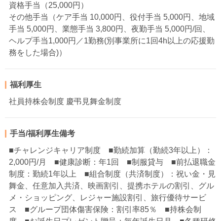
資格手当（25,000円）
その他手当（ケア手当 10,000円、役付手当 5,000円、地域
手当 5,000円、業態手当 3,800円、夜勤手当 5,000円/回、
ヘルプ手当1,000円／1勤務(別事業所に1回4h以上の応援勤
務をした場合)）
福利厚生
社員持株会制度 慶弔見舞金制度
手当/福利厚生備考
■チャレンジキャリア制度 ■勤続加算（勤続3年以上）：
2,000円/月 ■健康診断：年1回 ■制服貸与 ■前払退職金
制度：勤続1年以上 ■組合制度（共済制度）：祝い金・見
舞金、任意加入共済、映画割引、提携ホテルの割引、グル
メ・ショッピング、レジャー施設割引、旅行優待サービ
ス ■グループ団体傷害保険：割引率85％ ■持株会制