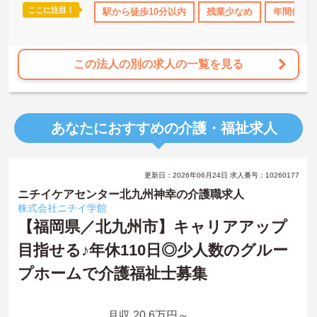
ここに注目！
ス・賞与あり
社会保険完備
駅から徒歩10分以内
交通費支給
残業少なめ
退職金制度あり
年間休日1
この法人の別の求人の一覧を見る
あなたにおすすめの介護・福祉求人
更新日：2026年06月24日 求人番号：10260177
ニチイケアセンター北九州神幸の介護職求人
株式会社ニチイ学館
【福岡県／北九州市】キャリアアップ
目指せる♪年休110日◎少人数のグルー
プホームで介護福祉士募集
月収 20.6万円～