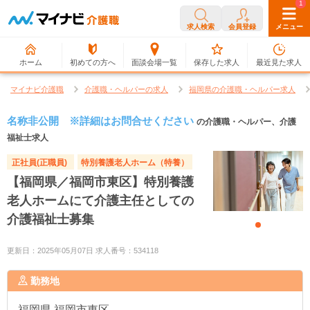
0
1
求人検索
会員登録
メニュー
ホーム
初めての方へ
面談会場一覧
保存した求人
最近見た求人
マイナビ介護職
介護職・ヘルパーの求人
福岡県の介護職・ヘルパー求人
名称非公開 ※詳細はお問合せください
の介護職・ヘルパー、介護
福祉士求人
正社員(正職員)
特別養護老人ホーム（特養）
【福岡県／福岡市東区】特別養護
老人ホームにて介護主任としての
介護福祉士募集
更新日：2025年05月07日 求人番号：534118
勤務地
福岡県
福岡市東区