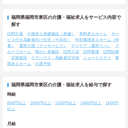
福岡県福岡市東区の介護・福祉求人をサービス内容で
探す
訪問介護
介護老人保健施設（老健）
有料老人ホーム
サー
ビス付き高齢者向け住宅（サ高住）
特別養護老人ホーム（特
養）
通所介護（デイサービス）
デイケア（通所リハ）
グ
ループホーム
障がい者施設
訪問入浴
訪問看護
訪問診療
定期巡回
ケアハウス・高齢者住宅地
ショートステイ
養
護老人ホーム
介護予防
福岡県福岡市東区の介護・福祉求人を給与で探す
時給
850円以上
1000円以上
1200円以上
1400円以上
1600円
以上
月給