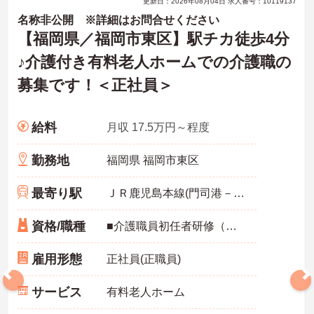
更新日：2026年08月04日 求人番号：10119137
名称非公開 ※詳細はお問合せください
【福岡県／福岡市東区】駅チカ徒歩4分
♪介護付き有料老人ホームでの介護職の
募集です！＜正社員＞
給料
月収 17.5万円～程度
勤務地
福岡県 福岡市東区
最寄り駅
ＪＲ鹿児島本線(門司港－八代)
資格/職種
■介護職員初任者研修（ヘルパー2級）以上、介護福祉士 いずれか必須■経験1年以上必須
雇用形態
正社員(正職員)
サービス
有料老人ホーム