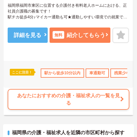
福岡県福岡市東区に位置する介護付き有料老人ホームにおける、正
社員介護職の募集です！
駅チカ徒歩4分♪マイカー通勤も可★通勤しやすい環境での就業で
す！
ご興味ある方には、面接対策ポイントなど、さらに詳細をお話しい
たしますのでお気軽にご相談ください。
詳細を見る
紹介してもらう
無料
ここに注目！
なめ
無資格OK
資格取得サポート
駅から徒歩10分以内
研修制度あり
車通勤可
産休･育休･
残業少なめ
あなたにおすすめの介護・福祉求人の一覧を見
る
福岡県の介護・福祉求人を近隣の市区町村から探す