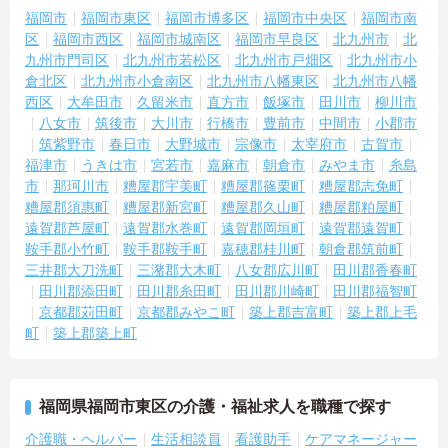
福岡市
福岡市東区
福岡市博多区
福岡市中央区
福岡市南
区
福岡市西区
福岡市城南区
福岡市早良区
北九州市
北
九州市門司区
北九州市若松区
北九州市戸畑区
北九州市小
倉北区
北九州市小倉南区
北九州市八幡東区
北九州市八幡
西区
大牟田市
久留米市
直方市
飯塚市
田川市
柳川市
八女市
筑後市
大川市
行橋市
豊前市
中間市
小郡市
筑紫野市
春日市
大野城市
宗像市
太宰府市
古賀市
福津市
うきは市
宮若市
嘉麻市
朝倉市
みやま市
糸島
市
那珂川市
糟屋郡宇美町
糟屋郡篠栗町
糟屋郡志免町
糟屋郡須惠町
糟屋郡新宮町
糟屋郡久山町
糟屋郡粕屋町
遠賀郡芦屋町
遠賀郡水巻町
遠賀郡岡垣町
遠賀郡遠賀町
鞍手郡小竹町
鞍手郡鞍手町
嘉穂郡桂川町
朝倉郡筑前町
三井郡大刀洗町
三潴郡大木町
八女郡広川町
田川郡香春町
田川郡添田町
田川郡糸田町
田川郡川崎町
田川郡福智町
京都郡苅田町
京都郡みやこ町
築上郡吉富町
築上郡上毛
町
築上郡築上町
福岡県福岡市東区の介護・福祉求人を職種で探す
介護職・ヘルパー
生活相談員
看護助手
ケアマネージャー