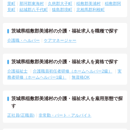
里町
那珂郡東海村
久慈郡大子町
稲敷郡美浦村
稲敷郡阿
見町
結城郡八千代町
猿島郡境町
北相馬郡利根町
茨城県稲敷郡美浦村の介護・福祉求人を職種で探す
介護職・ヘルパー
ケアマネージャー
茨城県稲敷郡美浦村の介護・福祉求人を資格で探す
介護福祉士
介護職員初任者研修（ホームヘルパー2級）
実
務者研修（ホームヘルパー1級）
無資格OK
茨城県稲敷郡美浦村の介護・福祉求人を雇用形態で探
す
正社員(正職員)
非常勤・パート・アルバイト