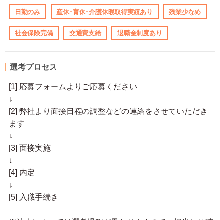
日勤のみ
産休･育休･介護休暇取得実績あり
残業少なめ
社会保険完備
交通費支給
退職金制度あり
選考プロセス
[1] 応募フォームよりご応募ください
↓
[2] 弊社より面接日程の調整などの連絡をさせていただき
ます
↓
[3] 面接実施
↓
[4] 内定
↓
[5] 入職手続き