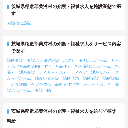
茨城県稲敷郡美浦村の介護・福祉求人を施設業態で探
す
介護福祉施設
茨城県稲敷郡美浦村の介護・福祉求人をサービス内容
で探す
訪問介護
介護老人保健施設（老健）
有料老人ホーム
サー
ビス付き高齢者向け住宅（サ高住）
特別養護老人ホーム（特
養）
通所介護（デイサービス）
デイケア（通所リハ）
グ
ループホーム
障がい者施設
訪問入浴
訪問看護
訪問診療
定期巡回
ケアハウス・高齢者住宅地
ショートステイ
養
護老人ホーム
介護予防
茨城県稲敷郡美浦村の介護・福祉求人を給与で探す
時給