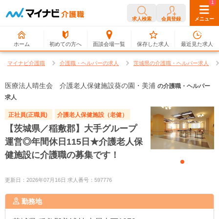
0
1
求人検索
会員登録
メニュー
ホーム
初めての方へ
面談会場一覧
保存した求人
最近見た求人
マイナビ介護職
介護職・ヘルパーの求人
茨城県の介護職・ヘルパー求人
医療法人晴生会 介護老人保健施設葵の園・美浦
の介護職・ヘルパー
求人
正社員(正職員)
介護老人保健施設（老健）
【茨城県／稲敷郡】大手グループ
運営◎年間休日115日★介護老人保
健施設に介護職の募集です！
更新日：2026年07月16日 求人番号：597776
勤務地