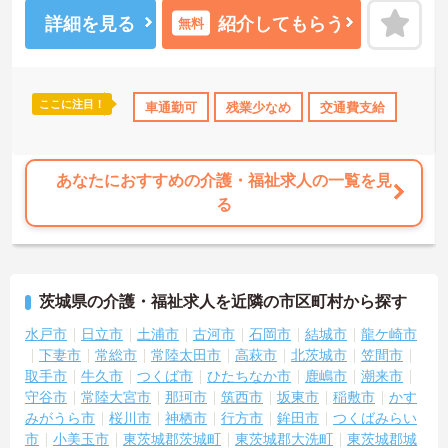
ご興味ある方には、面接のポイントなど、さらに詳細をお話致しま
すのでお気軽にご相談ください。
詳細を見る
紹介してもらう
無料
ここに注目！
上
ボーナス・賞与あり
車通勤可
社会保険完備
残業少なめ
交通費支給
交通費支給
退職金制度
あなたにおすすめの介護・福祉求人の一覧を見
る
茨城県の介護・福祉求人を近隣の市区町村から探す
水戸市
日立市
土浦市
古河市
石岡市
結城市
龍ケ崎市
下妻市
常総市
常陸太田市
高萩市
北茨城市
笠間市
取手市
牛久市
つくば市
ひたちなか市
鹿嶋市
潮来市
守谷市
常陸大宮市
那珂市
筑西市
坂東市
稲敷市
かす
みがうら市
桜川市
神栖市
行方市
鉾田市
つくばみらい
市
小美玉市
東茨城郡茨城町
東茨城郡大洗町
東茨城郡城