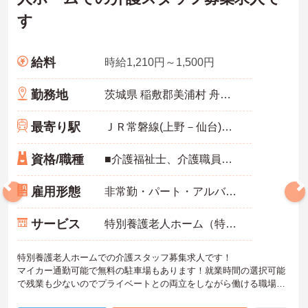
す
給料
時給1,210円～1,500円
勤務地
茨城県 稲敷郡美浦村 舟子3143番1
最寄り駅
ＪＲ常磐線(上野－仙台)「荒川沖駅」バス・車19分
資格/職種
■介護福祉士、介護職員実務者研修、介護職員初任者研修、ホームヘルパー1級、ホームヘルパー2級いずれかの資格をお持ちの方 ※無資格応相談 ※介護職経験あれば尚可
雇用形態
非常勤・パート・アルバイト
サービス
特別養護老人ホーム（特養）
特別養護老人ホームでの介護スタッフ募集求人です！
マイカー通勤可能で無料の駐車場もあります！就業時間の選択可能
で残業も少ないのでプライベートとの両立をしながら働ける職場で
す！