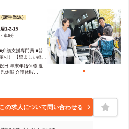
万円（諸手当込）
1-2-15
・車6分
■介護支援専門員 ■普
定可） 【望ましい経
業務）
 祝日 年末年始休暇 夏
育児休暇 介護休暇
10日 年末年始休暇日数：5日
この求人について問い合わせる