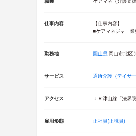
職種
ケアマネ（介護支
仕事内容
【仕事内容】
■ケアマネジャー業
勤務地
岡山県
岡山市北区 津
サービス
通所介護（デイサ
アクセス
ＪＲ津山線「法界院
雇用形態
正社員(正職員)