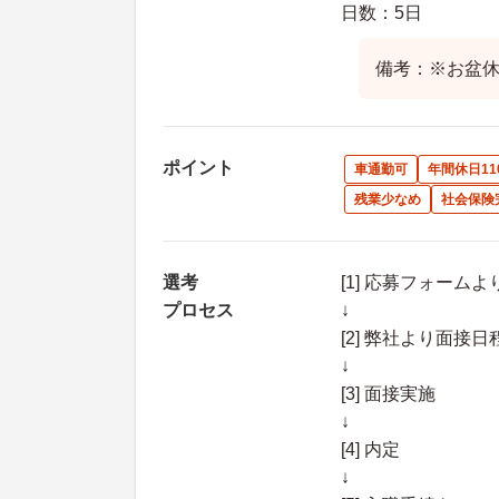
日数：5日
備考：※お盆休み
ポイント
車通勤可
年間休日11
残業少なめ
社会保険
選考
[1] 応募フォーム
プロセス
↓
[2] 弊社より面
↓
[3] 面接実施
↓
[4] 内定
↓