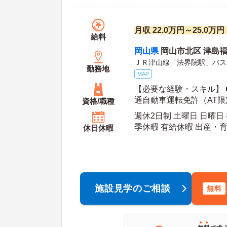
月収 22.0万円～25.0
給料
岡山県
岡山市北区 津島福居
ＪＲ津山線「法界院駅」バス
勤務地
MAP
【必要な経験・スキル】 
通自動車運転免許（AT限
資格/職種
験】 ■経験者（ケアマネ
週休2日制 土曜日 日曜日
季休暇 有給休暇 出産・
休日休暇
年間休日日数：123日 夏季休暇日数：3日 初年
度有給日数：
施設見学のご相談
無料