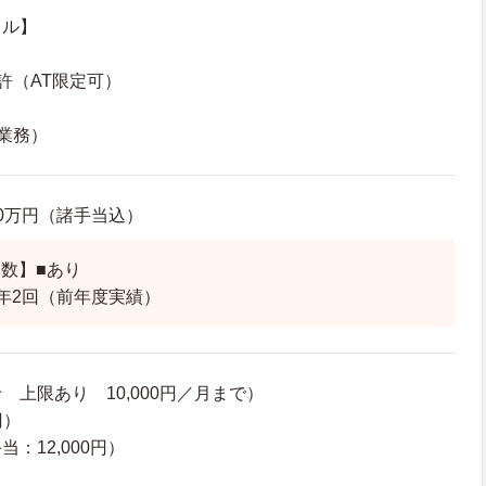
キル】
許（AT限定可）
業務）
5.0万円（諸手当込）
数】■あり
年2回（前年度実績）
 上限あり 10,000円／月まで）
円）
：12,000円）