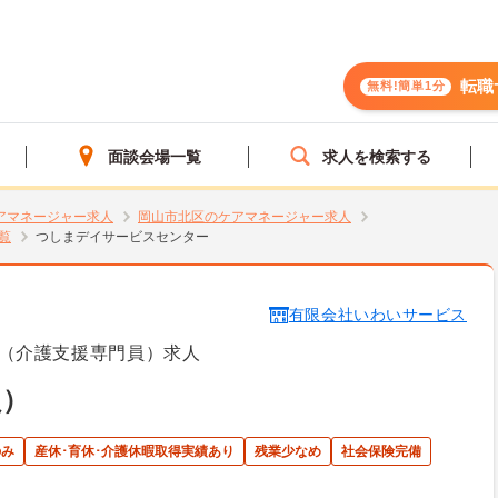
転職
無料!簡単1分
面談会場一覧
求人を検索する
アマネージャー求人
岡山市北区のケアマネージャー求人
覧
つしまデイサービスセンター
有限会社いわいサービス
（介護支援専門員）求人
員）
のみ
産休･育休･介護休暇取得実績あり
残業少なめ
社会保険完備