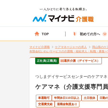
TOP
初めての方へ
マイナビ介護職
ケアマネージャーの求人
岡山県のケ
有限会社いわいサービスの介護職・福祉求人・転職・募集一
正社員(正職員)
通所介護（デイサービス）
つしまデイサービスセンターのケアマネ
ケアマネ（介護支援専門
車通勤可
年間休日110日以上
土日祝休
日勤
交通費支給
退職金制度あり