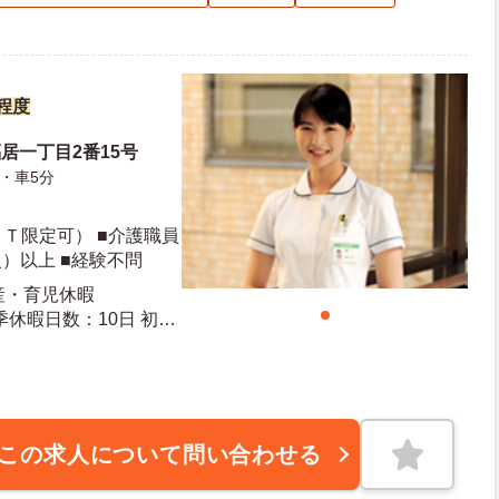
円程度
居一丁目2番15号
・車5分
Ｔ限定可） ■介護職員
）以上 ■経験不問
出産・育児休暇
この求人について問い合わせる