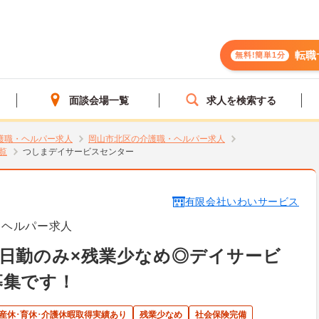
転職
無料!簡単1分
面談会場一覧
求人を検索する
護職・ヘルパー求人
岡山市北区の介護職・ヘルパー求人
覧
つしまデイサービスセンター
有限会社いわいサービス
・ヘルパー求人
日勤のみ×残業少なめ◎デイサービ
募集です！
産休･育休･介護休暇取得実績あり
残業少なめ
社会保険完備