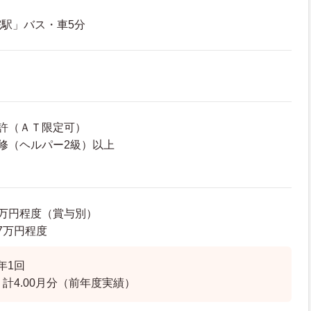
駅」バス・車5分
許（ＡＴ限定可）
修（ヘルパー2級）以上
36万円程度（賞与別）
.7万円程度
年1回
・計4.00月分（前年度実績）