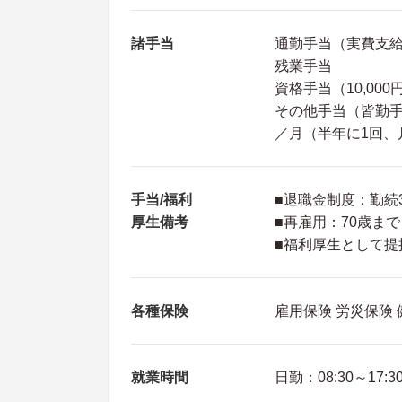
諸手当
通勤手当（実費支給上
残業手当
資格手当（10,0
その他手当（皆勤手当：
／月（半年に1回、
手当/福利
■退職金制度：勤続
厚生備考
■再雇用：70歳まで
■福利厚生として提
各種保険
雇用保険 労災保険
就業時間
日勤：08:30～17:3