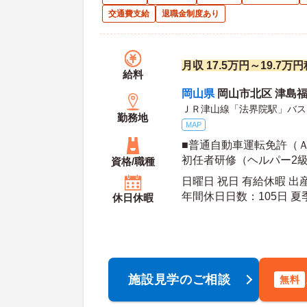
交通費支給
退職金制度あり
月収 17.5万円～19.7万
給料
岡山県
岡山市北区 津島福
ＪＲ津山線「法界院駅」バス
勤務地
MAP
■普通自動車運転免許（Ａ
初任者研修（ヘルパー2級
資格/職種
日曜日 祝日 有給休暇 
年間休日日数：105日 夏季休暇日数：10日 初年
休日休暇
度有給日数：20日
施設見学のご相談
無料