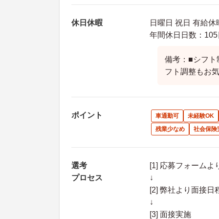
休日休暇
日曜日 祝日 有給休
年間休日日数：105
備考：■シフト
フト調整もお
ポイント
車通勤可
未経験OK
残業少なめ
社会保険
選考
[1] 応募フォーム
プロセス
↓
[2] 弊社より面
↓
[3] 面接実施