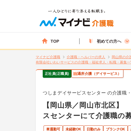
TOP
初めての方へ
マイナビ介護職
介護職・ヘルパーの求人
岡山県の介
有限会社いわいサービスの介護職・福祉求人・転職・募集一
正社員(正職員)
通所介護（デイサービス）
つしまデイサービスセンター の介護職
【岡山県／岡山市北区】 
スセンターにて介護職の
車通勤可
未経験OK
日勤のみ
ブランクOK