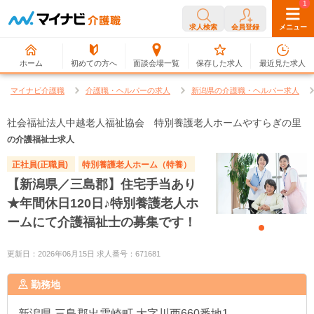
0
1
求人検索
会員登録
メニュー
ホーム
初めての方へ
面談会場一覧
保存した求人
最近見た求人
マイナビ介護職
介護職・ヘルパーの求人
新潟県の介護職・ヘルパー求人
社会福祉法人中越老人福祉協会 特別養護老人ホームやすらぎの里
の介護福祉士求人
正社員(正職員)
特別養護老人ホーム（特養）
【新潟県／三島郡】住宅手当あり
★年間休日120日♪特別養護老人ホ
ームにて介護福祉士の募集です！
更新日：2026年06月15日 求人番号：671681
勤務地
新潟県
三島郡出雲崎町 大字川西660番地1