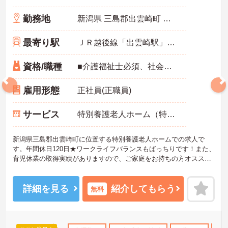
勤務地
新潟県 三島郡出雲崎町 大字川西660-1
最寄り駅
ＪＲ越後線「出雲崎駅」徒歩20分
資格/職種
■介護福祉士必須、社会福祉士または社会福祉主事必須 ■普通自動車免許（AT限定可）必須
雇用形態
正社員(正職員)
サービス
特別養護老人ホーム（特養）
新潟県三島郡出雲崎町に位置する特別養護老人ホームでの求人で
す。年間休日120日★ワークライフバランスもばっちりです！また、
育児休業の取得実績がありますので、ご家庭をお持ちの方オススメ
です。ご興味のある方には、面接対策ポイントなど、さらに詳細を
ご案内しますのでお気軽にご相談ください！
詳細を見る
紹介してもらう
無料