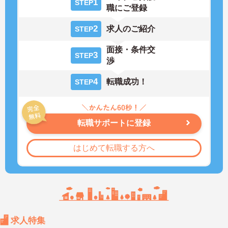
1
STEP
職にご登録
2
求人のご紹介
STEP
面接・条件交
3
STEP
渉
4
転職成功！
STEP
転職サポートに登録
はじめて転職する方へ
求人特集