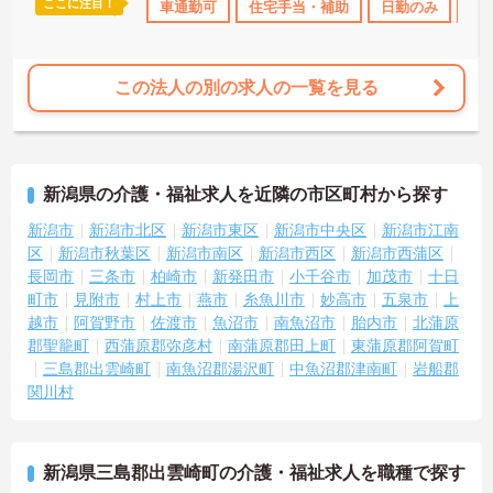
ここに注目！
日勤のみ
年間休日110日以上
車通勤可
住宅手当・補助
産休･育休･介護休暇取得実績あり
日勤のみ
年
この法人の別の求人の一覧を見る
新潟県の介護・福祉求人を近隣の市区町村から探す
新潟市
新潟市北区
新潟市東区
新潟市中央区
新潟市江南
区
新潟市秋葉区
新潟市南区
新潟市西区
新潟市西蒲区
長岡市
三条市
柏崎市
新発田市
小千谷市
加茂市
十日
町市
見附市
村上市
燕市
糸魚川市
妙高市
五泉市
上
越市
阿賀野市
佐渡市
魚沼市
南魚沼市
胎内市
北蒲原
郡聖籠町
西蒲原郡弥彦村
南蒲原郡田上町
東蒲原郡阿賀町
三島郡出雲崎町
南魚沼郡湯沢町
中魚沼郡津南町
岩船郡
関川村
新潟県三島郡出雲崎町の介護・福祉求人を職種で探す