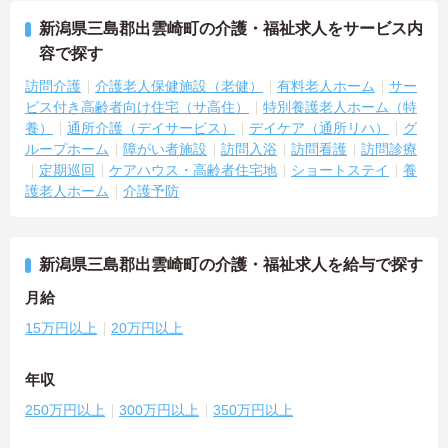
新潟県三島郡出雲崎町の介護・福祉求人をサービス内
容で探す
訪問介護
介護老人保健施設（老健）
有料老人ホーム
サー
ビス付き高齢者向け住宅（サ高住）
特別養護老人ホーム（特
養）
通所介護（デイサービス）
デイケア（通所リハ）
グ
ループホーム
障がい者施設
訪問入浴
訪問看護
訪問診療
定期巡回
ケアハウス・高齢者住宅地
ショートステイ
養
護老人ホーム
介護予防
新潟県三島郡出雲崎町の介護・福祉求人を給与で探す
月給
15万円以上
20万円以上
年収
250万円以上
300万円以上
350万円以上