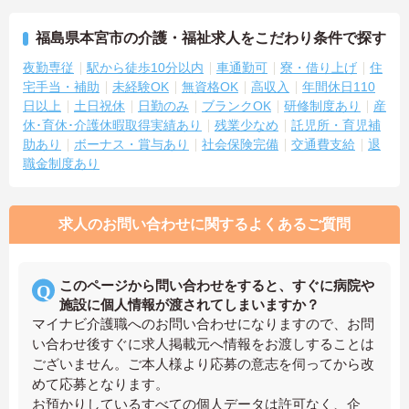
福島県本宮市の介護・福祉求人をこだわり条件で探す
夜勤専従
駅から徒歩10分以内
車通勤可
寮・借り上げ
住
宅手当・補助
未経験OK
無資格OK
高収入
年間休日110
日以上
土日祝休
日勤のみ
ブランクOK
研修制度あり
産
休･育休･介護休暇取得実績あり
残業少なめ
託児所・育児補
助あり
ボーナス・賞与あり
社会保険完備
交通費支給
退
職金制度あり
求人のお問い合わせに関するよくあるご質問
このページから問い合わせをすると、すぐに病院や
施設に個人情報が渡されてしまいますか？
マイナビ介護職へのお問い合わせになりますので、お問
い合わせ後すぐに求人掲載元へ情報をお渡しすることは
ございません。ご本人様より応募の意志を伺ってから改
めて応募となります。
お預かりしているすべての個人データは許可なく、企