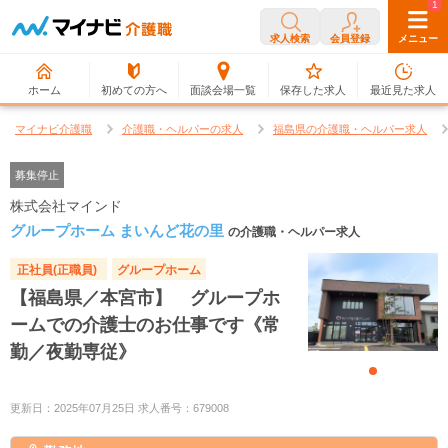
0
1
求人検索
会員登録
メニュー
ホーム
初めての方へ
面談会場一覧
保存した求人
最近見た求人
マイナビ介護職
介護職・ヘルパーの求人
福島県の介護職・ヘルパー求人
募集停止
株式会社マインド
グループホーム まいんど花の里
の介護職・ヘルパー求人
正社員(正職員)
グループホーム
【福島県／本宮市】 グループホ
ームでの介護士のお仕事です《常
勤／夜勤専従》
更新日：2025年07月25日 求人番号：679008