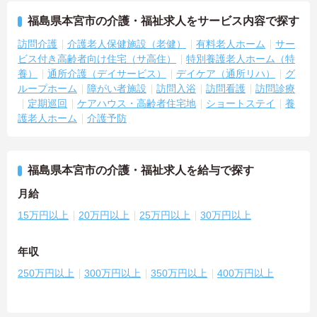
福島県本宮市の介護・福祉求人をサービス内容で探す
訪問介護
介護老人保健施設（老健）
有料老人ホーム
サー
ビス付き高齢者向け住宅（サ高住）
特別養護老人ホーム（特
養）
通所介護（デイサービス）
デイケア（通所リハ）
グ
ループホーム
障がい者施設
訪問入浴
訪問看護
訪問診療
定期巡回
ケアハウス・高齢者住宅地
ショートステイ
養
護老人ホーム
介護予防
福島県本宮市の介護・福祉求人を給与で探す
月給
15万円以上
20万円以上
25万円以上
30万円以上
年収
250万円以上
300万円以上
350万円以上
400万円以上