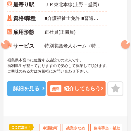
最寄り駅
ＪＲ東北本線(上野－盛岡)
資格/職種
■介護福祉士免許 ■普通自動車（AT限定可）
雇用形態
正社員(正職員)
サービス
特別養護老人ホーム（特養）
福島県本宮市に位置する施設での求人です。
福利厚生が整っておりますので安心して就業して頂けます。
ご興味のある方はお気軽にお問い合わせ下さい。
詳細を見る
紹介してもらう
無料
ここに注目！
間休日110日以上
産休･育休･介護休暇取得実績あり
車通勤可
残業少なめ
住宅手当・補助
高収入
社会