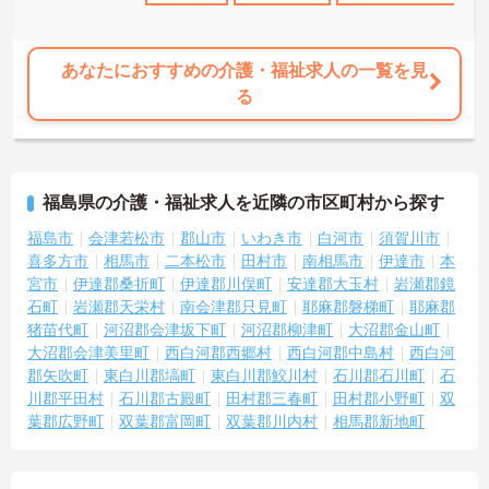
あなたにおすすめの介護・福祉求人の一覧を見
る
福島県の介護・福祉求人を近隣の市区町村から探す
福島市
会津若松市
郡山市
いわき市
白河市
須賀川市
喜多方市
相馬市
二本松市
田村市
南相馬市
伊達市
本
宮市
伊達郡桑折町
伊達郡川俣町
安達郡大玉村
岩瀬郡鏡
石町
岩瀬郡天栄村
南会津郡只見町
耶麻郡磐梯町
耶麻郡
猪苗代町
河沼郡会津坂下町
河沼郡柳津町
大沼郡金山町
大沼郡会津美里町
西白河郡西郷村
西白河郡中島村
西白河
郡矢吹町
東白川郡塙町
東白川郡鮫川村
石川郡石川町
石
川郡平田村
石川郡古殿町
田村郡三春町
田村郡小野町
双
葉郡広野町
双葉郡富岡町
双葉郡川内村
相馬郡新地町