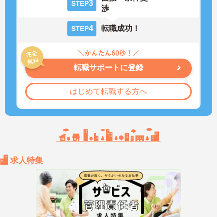
3
STEP
渉
4
転職成功！
STEP
転職サポートに登録
はじめて転職する方へ
求人特集