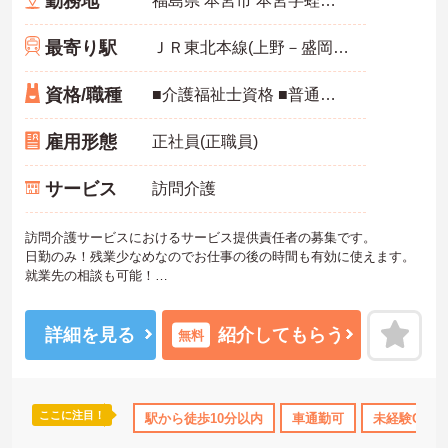
勤務地
福島県 本宮市 本宮字蛭田46-1
最寄り駅
ＪＲ東北本線(上野－盛岡)「本宮(福島)駅」徒歩4分
資格/職種
■介護福祉士資格 ■普通自動車運転免許（AT限定可）
雇用形態
正社員(正職員)
サービス
訪問介護
訪問介護サービスにおけるサービス提供責任者の募集です。
日勤のみ！残業少なめなのでお仕事の後の時間も有効に使えます。
就業先の相談も可能！
ご興味ある方には、面接のポイントなど、さらに詳細をお話致しま
すのでお気軽にご相談ください。
詳細を見る
紹介してもらう
無料
ここに注目！
駅から徒歩10分以内
車通勤可
未経験OK