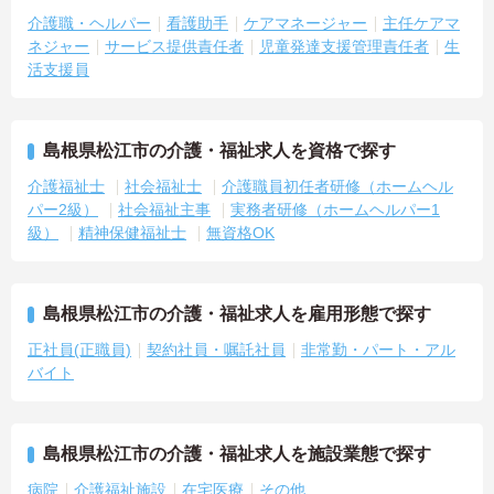
介護職・ヘルパー
看護助手
ケアマネージャー
主任ケアマ
ネジャー
サービス提供責任者
児童発達支援管理責任者
生
活支援員
島根県松江市の介護・福祉求人を資格で探す
介護福祉士
社会福祉士
介護職員初任者研修（ホームヘル
パー2級）
社会福祉主事
実務者研修（ホームヘルパー1
級）
精神保健福祉士
無資格OK
島根県松江市の介護・福祉求人を雇用形態で探す
正社員(正職員)
契約社員・嘱託社員
非常勤・パート・アル
バイト
島根県松江市の介護・福祉求人を施設業態で探す
病院
介護福祉施設
在宅医療
その他