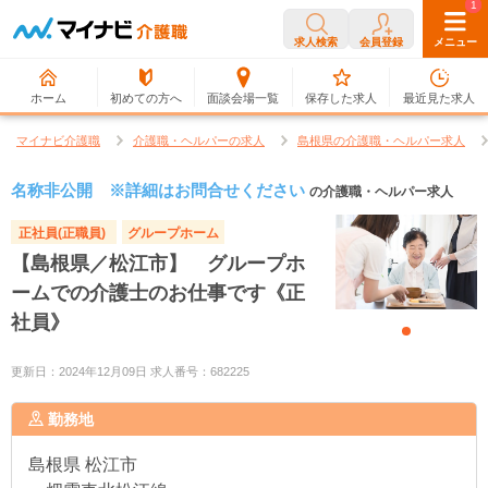
0
1
求人検索
会員登録
メニュー
ホーム
初めての方へ
面談会場一覧
保存した求人
最近見た求人
マイナビ介護職
介護職・ヘルパーの求人
島根県の介護職・ヘルパー求人
名称非公開 ※詳細はお問合せください
の介護職・ヘルパー求人
正社員(正職員)
グループホーム
【島根県／松江市】 グループホ
ームでの介護士のお仕事です《正
社員》
更新日：2024年12月09日 求人番号：682225
勤務地
島根県
松江市