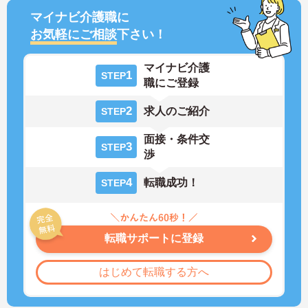
マイナビ介護職に
お気軽にご相談
下さい！
マイナビ介護
1
STEP
職にご登録
2
求人のご紹介
STEP
面接・条件交
3
STEP
渉
4
転職成功！
STEP
転職サポートに登録
はじめて転職する方へ