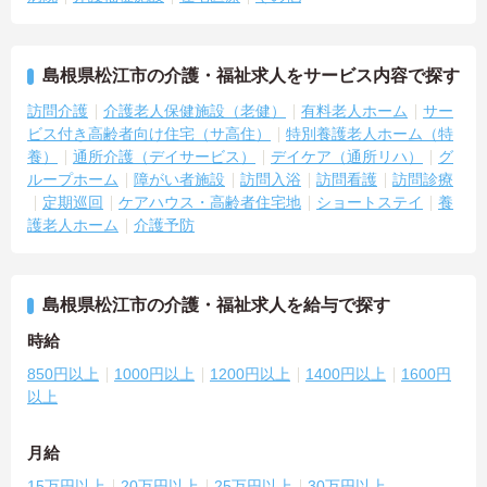
島根県松江市の介護・福祉求人をサービス内容で探す
訪問介護
介護老人保健施設（老健）
有料老人ホーム
サー
ビス付き高齢者向け住宅（サ高住）
特別養護老人ホーム（特
養）
通所介護（デイサービス）
デイケア（通所リハ）
グ
ループホーム
障がい者施設
訪問入浴
訪問看護
訪問診療
定期巡回
ケアハウス・高齢者住宅地
ショートステイ
養
護老人ホーム
介護予防
島根県松江市の介護・福祉求人を給与で探す
時給
850円以上
1000円以上
1200円以上
1400円以上
1600円
以上
月給
15万円以上
20万円以上
25万円以上
30万円以上