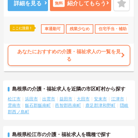
詳細を見る
紹介してもらう
無料
ここに注目！
ンクOK
産休･育休･介護休暇取得実績あり
車通勤可
残業少なめ
社会保険完備
住宅手当・補助
交通費
あなたにおすすめの介護・福祉求人の一覧を見
る
島根県の介護・福祉求人を近隣の市区町村から探す
松江市
浜田市
出雲市
益田市
大田市
安来市
江津市
雲南市
飯石郡飯南町
邑智郡邑南町
鹿足郡津和野町
隠岐
郡西ノ島町
島根県松江市の介護・福祉求人を職種で探す