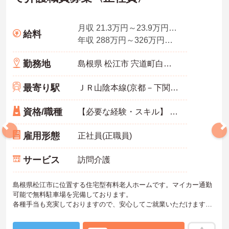
月収 21.3万円～23.9万円程度（夜勤5回分手当含む諸手当込）
給料
年収 288万円～326万円程度
勤務地
島根県 松江市 宍道町白石184－3
最寄り駅
ＪＲ山陰本線(京都－下関)「宍道駅」バス・車6分
資格/職種
【必要な経験・スキル】 ■初任者研修修了以上、ヘルパー2級以上 ■普通自動車運転免許（AT限定可） ■経験必須
雇用形態
正社員(正職員)
サービス
訪問介護
島根県松江市に位置する住宅型有料老人ホームです。マイカー通勤
可能で無料駐車場を完備しております。
各種手当も充実しておりますので、安心してご就業いただけます。
ご興味のある方には、面接対策ポイントなど、さらに詳細をお話し
いたしますのでお気軽にご相談ください！