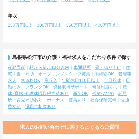
年収
250万円以上
300万円以上
350万円以上
400万円以上
島根県松江市の介護・福祉求人をこだわり条件で探す
夜勤専従
駅から徒歩10分以内
車通勤可
寮・借り上げ
住
宅手当・補助
オープニングスタッフ募集
未経験OK
管理職
求人
無資格OK
高収入
年間休日110日以上
土日祝休
日
勤のみ
ブランクOK
資格取得サポート
研修制度あり
産
休･育休･介護休暇取得実績あり
新卒OK
残業少なめ
託児
所・育児補助あり
ボーナス・賞与あり
社会保険完備
交通
費支給
退職金制度あり
求人のお問い合わせに関するよくあるご質問