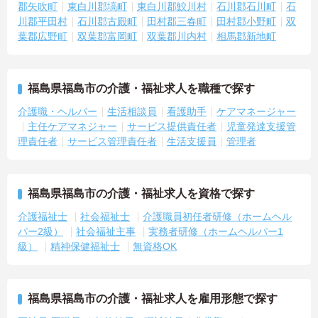
・訪問スケジュールに沿って施設内でのケアを行うため、月平均の
郡矢吹町
東白川郡塙町
東白川郡鮫川村
石川郡石川町
石
残業時間は5時間から7時間程度とかなり少なめに抑えられます
川郡平田村
石川郡古殿町
田村郡三春町
田村郡小野町
双
・夜勤明けの翌日は原則としてお休みとなるシフト編成が組まれて
葉郡広野町
双葉郡富岡町
双葉郡川内村
相馬郡新地町
おり、しっかりと休息を取りながら長期的な就業が可能です
＜評価制度でキャリアアップ＞
・介護福祉士や初任者研修などの資格や実務経験、夜勤回数がしっ
かりと給与に反映されるためモチベーションを維持できます
福島県福島市の介護・福祉求人を職種で探す
・年次を問わずリーダーや主任などのマネジメント職へ昇格する事
介護職・ヘルパー
生活相談員
看護助手
ケアマネージャー
例も多数あり、腰を据えて長期的なキャリア形成が可能です
主任ケアマネジャー
サービス提供責任者
児童発達支援管
理責任者
サービス管理責任者
生活支援員
管理者
福島県福島市の介護・福祉求人を資格で探す
介護福祉士
社会福祉士
介護職員初任者研修（ホームヘル
パー2級）
社会福祉主事
実務者研修（ホームヘルパー1
級）
精神保健福祉士
無資格OK
福島県福島市の介護・福祉求人を雇用形態で探す