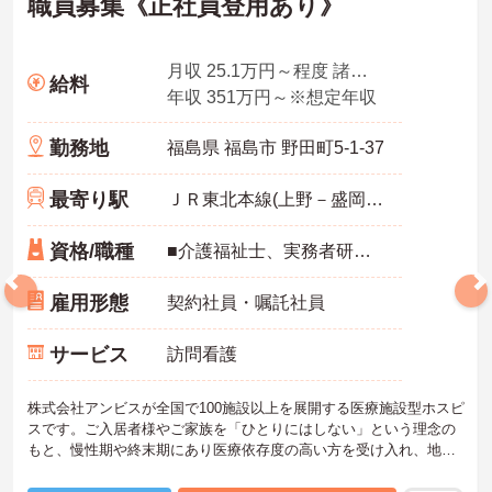
職員募集《正社員登用あり》
月収 25.1万円～程度 諸手当込・夜勤4回/月想定
給料
年収 351万円～※想定年収
勤務地
福島県 福島市 野田町5-1-37
最寄り駅
ＪＲ東北本線(上野－盛岡)「福島(福島)駅」バス・車5分
資格/職種
■介護福祉士、実務者研修、初任者研修 いずれか ※特養、老健、病院、有老などの実務経験1年以上ある方 ※身体介護の経験年以上ある方、機械浴の使用の経験のある方歓迎
雇用形態
契約社員・嘱託社員
サービス
訪問看護
株式会社アンビスが全国で100施設以上を展開する医療施設型ホスピ
スです。ご入居者様やご家族を「ひとりにはしない」という理念の
もと、慢性期や終末期にあり医療依存度の高い方を受け入れ、地域
医療を支える社会的意義の高い事業を推進しています。現場には看
護師が24時間常駐しています。急変時の対応や医療行為は看護師が