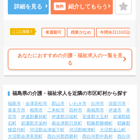
担当するため、初任者研修や実務者研修の方も食事介助や入浴介助
詳細を見る
紹介してもらう
無料
などの生活を支えるケアに専念できる環境です。多職種で情報を共
有し、一人で判断を抱え込まないチーム連携の体制がしっかりと整
っています。働き方の面では、夜勤明けの翌日が原則として公休と
なるほか、月平均の残業時間も5時間から7時間程度とかなり少なめ
ここに注目！
社会保険完備
交通費支給
車通勤可
残業少なめ
年間休日110日以上
です。常勤スタッフの比率が90パーセントを超えているため急な勤
務変更が発生しにくく、あらかじめ決められた訪問予定表に沿って
規則正しく働けます。入職後は現場スタッフによるお一人おひとり
に合わせた個別のOJT研修が実施されます。eラーニングも導入され
あなたにおすすめの介護・福祉求人の一覧を見
ており、多職種と連携しながら専門性を着実に深めていける環境が
る
用意されています。
★おすすめPOINT★
＜個別ＯＪＴとチーム連携で着実に成長！＞
・入職後はお一人おひとりの習熟度に合わせた個別のＯＪＴ研修を
福島県の介護・福祉求人を近隣の市区町村から探す
実施し、ｅラーニングを用いた学習の機会も提供されます
・施設内には看護師が24時間常駐しており、急変時の対応や専門的
福島市
会津若松市
郡山市
いわき市
白河市
須賀川市
な医療処置は看護師が担当するため負担が減ります
喜多方市
相馬市
二本松市
田村市
南相馬市
伊達市
本
・介護スタッフと看護スタッフの比率が1対1で相談しやすく、初任
宮市
伊達郡桑折町
伊達郡川俣町
安達郡大玉村
岩瀬郡鏡
者研修や実務者研修からでも着実に専門性を高められます
石町
岩瀬郡天栄村
南会津郡只見町
耶麻郡磐梯町
耶麻郡
＜残業月7時間以下で身体の負担を軽減！＞
猪苗代町
河沼郡会津坂下町
河沼郡柳津町
大沼郡金山町
・常勤で働くスタッフの比率が90パーセント以上と高く、急なシフ
大沼郡会津美里町
西白河郡西郷村
西白河郡中島村
西白河
ト変更や無理な長時間勤務が発生しにくい人員体制です