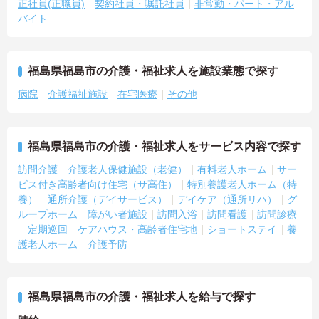
正社員(正職員)
契約社員・嘱託社員
非常勤・パート・アル
バイト
福島県福島市の介護・福祉求人を施設業態で探す
病院
介護福祉施設
在宅医療
その他
福島県福島市の介護・福祉求人をサービス内容で探す
訪問介護
介護老人保健施設（老健）
有料老人ホーム
サー
ビス付き高齢者向け住宅（サ高住）
特別養護老人ホーム（特
養）
通所介護（デイサービス）
デイケア（通所リハ）
グ
ループホーム
障がい者施設
訪問入浴
訪問看護
訪問診療
定期巡回
ケアハウス・高齢者住宅地
ショートステイ
養
護老人ホーム
介護予防
福島県福島市の介護・福祉求人を給与で探す