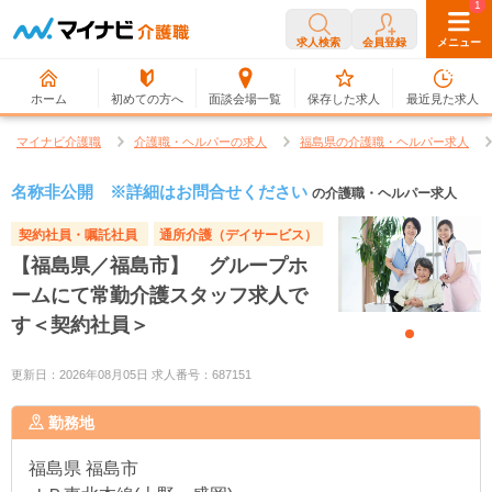
0
1
求人検索
会員登録
メニュー
ホーム
初めての方へ
面談会場一覧
保存した求人
最近見た求人
マイナビ介護職
介護職・ヘルパーの求人
福島県の介護職・ヘルパー求人
名称非公開 ※詳細はお問合せください
の介護職・ヘルパー求人
契約社員・嘱託社員
通所介護（デイサービス）
【福島県／福島市】 グループホ
ームにて常勤介護スタッフ求人で
す＜契約社員＞
更新日：2026年08月05日 求人番号：687151
勤務地
福島県
福島市