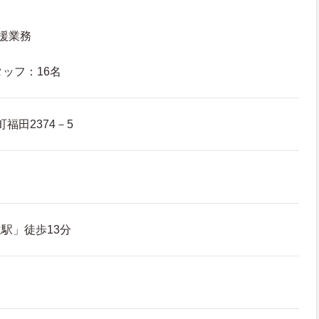
援業務
タッフ：16名
福田2374－5
駅」徒歩13分