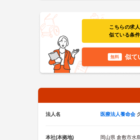
こちらの求
似ている条
似て
無料
法人名
医療法人養命会
本社(本拠地)
岡山県 倉敷市水