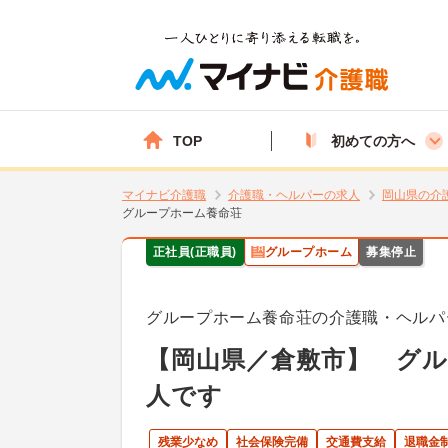
TOP
初めての方へ
マイナビ介護職
介護職・ヘルパーの求人
岡山県の介
グループホーム養命荘
正社員(正職員)
グループホーム
募集停止
グループホーム養命荘の介護職・ヘルパ
【岡山県／倉敷市】 グ
人です
残業少なめ
社会保険完備
交通費支給
退職金