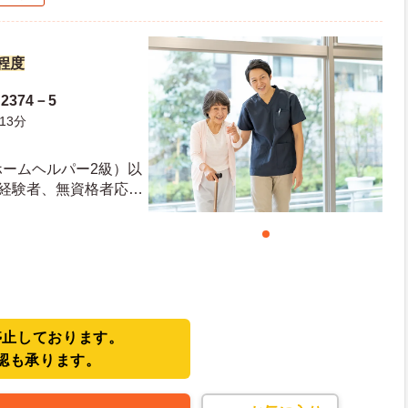
円程度
374－5
13分
ホームヘルパー2級）以
未経験者、無資格者応相
停止しております。
認も承ります。