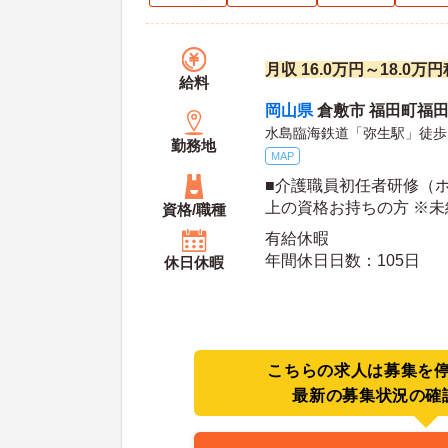
月収 16.0万円～18.0万
給料
岡山県
倉敷市 福田町福田2
水島臨海鉄道「弥生駅」徒歩
勤務地
MAP
■介護職員初任者研修（
上の資格お持ちの方 ※
資格/職種
談
有給休暇
年間休日日数：105日
休日休暇
こちらの求人は募集を
最新の募集状況の確