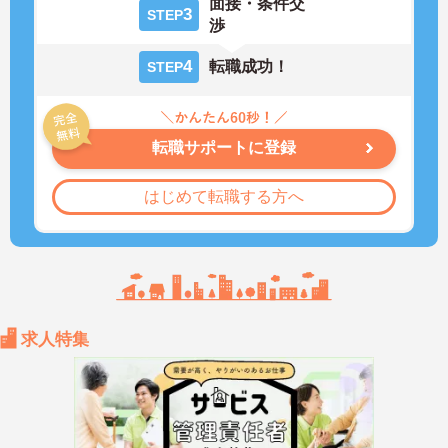
面接・条件交
3
STEP
渉
4
転職成功！
STEP
転職サポートに登録
はじめて転職する方へ
求人特集