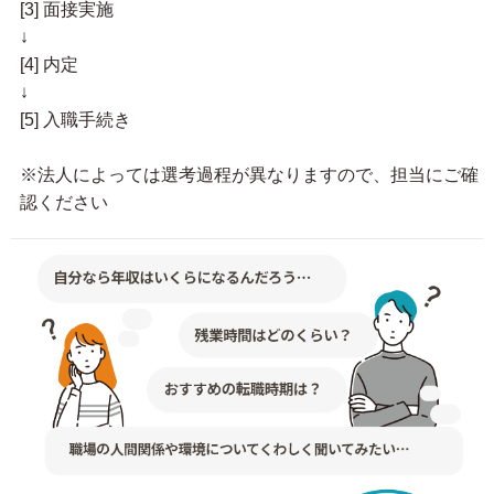
[3] 面接実施
↓
[4] 内定
↓
[5] 入職手続き
※法人によっては選考過程が異なりますので、担当にご確
認ください