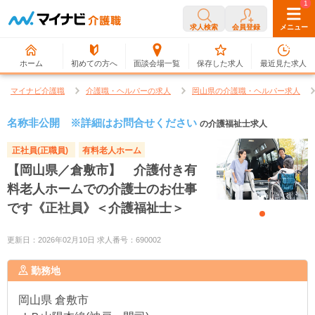
0
1
求人検索
会員登録
メニュー
ホーム
初めての方へ
面談会場一覧
保存した求人
最近見た求人
マイナビ介護職
介護職・ヘルパーの求人
岡山県の介護職・ヘルパー求人
名称非公開 ※詳細はお問合せください
の介護福祉士求人
正社員(正職員)
有料老人ホーム
【岡山県／倉敷市】 介護付き有
料老人ホームでの介護士のお仕事
です《正社員》＜介護福祉士＞
更新日：2026年02月10日 求人番号：690002
勤務地
岡山県
倉敷市