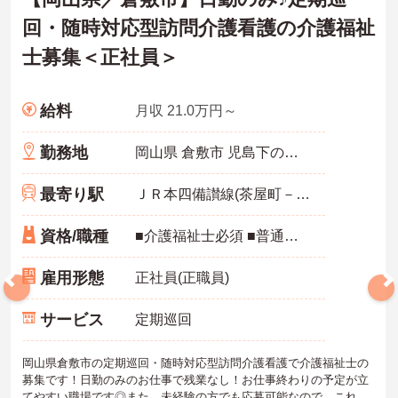
回・随時対応型訪問介護看護の介護福祉
士募集＜正社員＞
給料
月収 21.0万円～
勤務地
岡山県 倉敷市 児島下の町3-8-54 フォーレス21-101
最寄り駅
ＪＲ本四備讃線(茶屋町－児島)「上の町駅」徒歩15分
資格/職種
■介護福祉士必須 ■普通自動車運転免許必須 ※訪問サービスのご経験が無い方もご相談可能です
雇用形態
正社員(正職員)
サービス
定期巡回
岡山県倉敷市の定期巡回・随時対応型訪問介護看護で介護福祉士の
募集です！日勤のみのお仕事で残業なし！お仕事終わりの予定が立
てやすい職場です◎また、未経験の方でも応募可能なので、これか