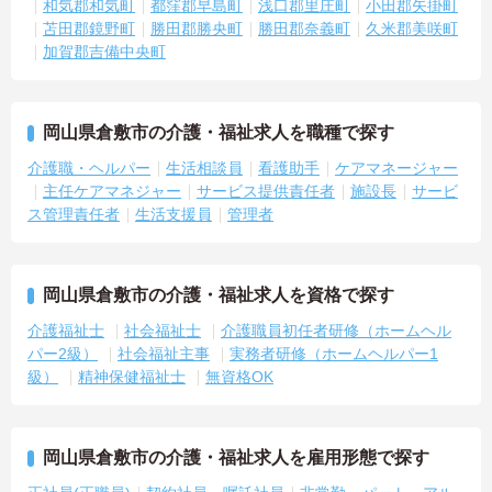
和気郡和気町
都窪郡早島町
浅口郡里庄町
小田郡矢掛町
苫田郡鏡野町
勝田郡勝央町
勝田郡奈義町
久米郡美咲町
加賀郡吉備中央町
岡山県倉敷市の介護・福祉求人を職種で探す
介護職・ヘルパー
生活相談員
看護助手
ケアマネージャー
主任ケアマネジャー
サービス提供責任者
施設長
サービ
ス管理責任者
生活支援員
管理者
岡山県倉敷市の介護・福祉求人を資格で探す
介護福祉士
社会福祉士
介護職員初任者研修（ホームヘル
パー2級）
社会福祉主事
実務者研修（ホームヘルパー1
級）
精神保健福祉士
無資格OK
岡山県倉敷市の介護・福祉求人を雇用形態で探す