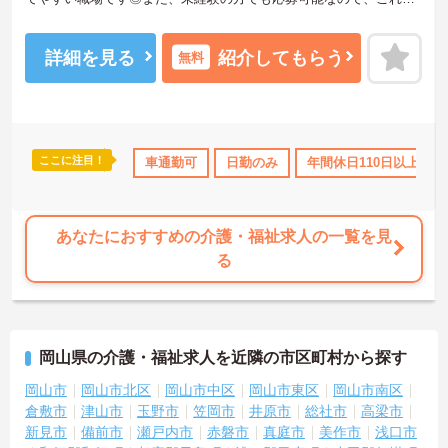
ら介護業界に挑戦したいという方にピッタリの職場です！退職金制
度ありで安心して長く働きやすい環境が整っているのもうれしいポ
イント♪ご興味のある方は面接ポイントをお伝えしますので、お気軽
詳細を見る
紹介してもらう
無料
にご連絡ください！
ここに注目！
産休･育休･介護休暇取得実績あり
車通勤可
日勤のみ
ボーナス・賞与あり
年間休日110日以上
社会保険
あなたにおすすめの介護・福祉求人の一覧を見
る
岡山県の介護・福祉求人を近隣の市区町村から探す
岡山市
岡山市北区
岡山市中区
岡山市東区
岡山市南区
倉敷市
津山市
玉野市
笠岡市
井原市
総社市
高梁市
新見市
備前市
瀬戸内市
赤磐市
真庭市
美作市
浅口市