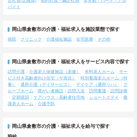
正社員(正職員)
契約社員・嘱託社員
非常勤・パート・アル
バイト
岡山県倉敷市の介護・福祉求人を施設業態で探す
病院
クリニック
介護福祉施設
在宅医療
その他
岡山県倉敷市の介護・福祉求人をサービス内容で探す
訪問介護
介護老人保健施設（老健）
有料老人ホーム
サー
ビス付き高齢者向け住宅（サ高住）
特別養護老人ホーム（特
養）
通所介護（デイサービス）
デイケア（通所リハ）
グ
ループホーム
障がい者施設
訪問入浴
訪問看護
訪問診療
定期巡回
ケアハウス・高齢者住宅地
ショートステイ
養
護老人ホーム
介護予防
岡山県倉敷市の介護・福祉求人を給与で探す
時給