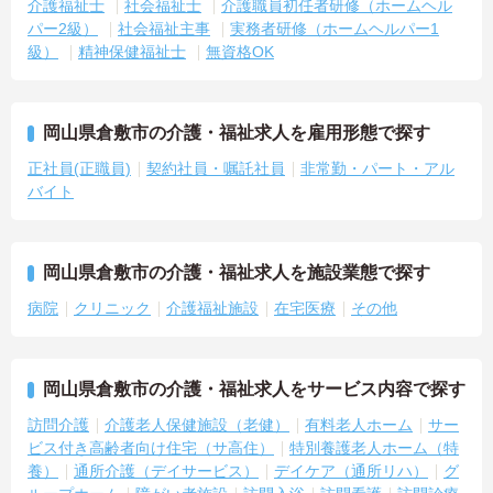
介護福祉士
社会福祉士
介護職員初任者研修（ホームヘル
パー2級）
社会福祉主事
実務者研修（ホームヘルパー1
級）
精神保健福祉士
無資格OK
岡山県倉敷市の介護・福祉求人を雇用形態で探す
正社員(正職員)
契約社員・嘱託社員
非常勤・パート・アル
バイト
岡山県倉敷市の介護・福祉求人を施設業態で探す
病院
クリニック
介護福祉施設
在宅医療
その他
岡山県倉敷市の介護・福祉求人をサービス内容で探す
訪問介護
介護老人保健施設（老健）
有料老人ホーム
サー
ビス付き高齢者向け住宅（サ高住）
特別養護老人ホーム（特
養）
通所介護（デイサービス）
デイケア（通所リハ）
グ