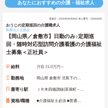
あなたにおすすめの介護・福祉求人
更新日：2026年08月06日 求人番号：10203000
おうじの定期巡回の介護職求人
医療法人王慈会
【岡山県／倉敷市】日勤のみ♪定期巡
回・随時対応型訪問介護看護の介護福祉
士募集＜正社員＞
給料
月収 21.0万円～
勤務地
岡山県 倉敷市 児島下の町3-8-54 フォーレス21-101
最寄り駅
ＪＲ本四備讃線(茶屋町－児島)「上の町駅」徒歩15分
資格/職種
■介護福祉士必須 ■普通自動車運転免許必須 ※訪問サービスのご経験が無い方もご相談可能です