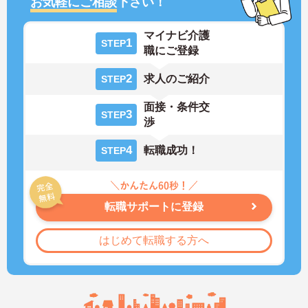
お気軽にご相談
下さい！
マイナビ介護
1
STEP
職にご登録
2
求人のご紹介
STEP
面接・条件交
3
STEP
渉
4
転職成功！
STEP
転職サポートに登録
はじめて転職する方へ