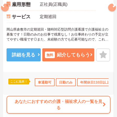
雇用形態
正社員(正職員)
サービス
定期巡回
岡山県倉敷市の定期巡回・随時対応型訪問介護看護で介護福祉士の
募集です！日勤のみのお仕事で残業なし！お仕事終わりの予定が立
てやすい職場です◎また、未経験の方でも応募可能なので、これか
ら介護業界に挑戦したいという方にピッタリの職場です！退職金制
度ありで安心して長く働きやすい環境が整っているのもうれしいポ
イント♪ご興味のある方は面接ポイントをお伝えしますので、お気軽
詳細を見る
紹介してもらう
無料
にご連絡ください！
ここに注目！
産休･育休･介護休暇取得実績あり
車通勤可
日勤のみ
ボーナス・賞与あり
年間休日110日以上
社会保険
あなたにおすすめの介護・福祉求人の一覧を見
る