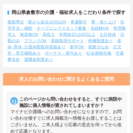
岡山県倉敷市の介護・福祉求人をこだわり条件で探す
夜勤専従
駅から徒歩10分以内
車通勤可
寮・借り上げ
住
宅手当・補助
オープニングスタッフ募集
未経験OK
管理職
求人
無資格OK
高収入
年間休日110日以上
土日祝休
日
勤のみ
ブランクOK
資格取得サポート
研修制度あり
産
休･育休･介護休暇取得実績あり
新卒OK
残業少なめ
託児
所・育児補助あり
ボーナス・賞与あり
社会保険完備
交通
費支給
退職金制度あり
求人のお問い合わせに関するよくあるご質問
このページから問い合わせをすると、すぐに病院や
施設に個人情報が渡されてしまいますか？
マイナビ介護職へのお問い合わせになりますので、お問
い合わせ後すぐに求人掲載元へ情報をお渡しすることは
ございません。ご本人様より応募の意志を伺ってから改
めて応募となります。