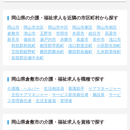
岡山県の介護・福祉求人を近隣の市区町村から探す
岡山市
岡山市北区
岡山市中区
岡山市東区
岡山市南区
倉敷市
津山市
玉野市
笠岡市
井原市
総社市
高梁市
新見市
備前市
瀬戸内市
赤磐市
真庭市
美作市
浅口市
和気郡和気町
都窪郡早島町
浅口郡里庄町
小田郡矢掛町
苫田郡鏡野町
勝田郡勝央町
勝田郡奈義町
久米郡美咲町
加賀郡吉備中央町
岡山県倉敷市の介護・福祉求人を職種で探す
介護職・ヘルパー
生活相談員
看護助手
ケアマネージャー
主任ケアマネジャー
サービス提供責任者
施設長
サービ
ス管理責任者
生活支援員
管理者
岡山県倉敷市の介護・福祉求人を資格で探す