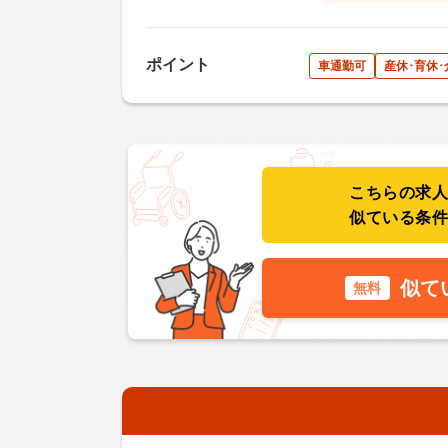
ポイント
車通勤可
産休･育休
こちらの求
似ている条
似て
無料