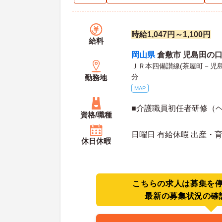
時給1,047円～1,100円
給料
岡山県
倉敷市 児島田の口 
ＪＲ本四備讃線(茶屋町－児
分
勤務地
MAP
■介護職員初任者研修（
資格/職種
日曜日 有給休暇 出産・
休日休暇
こちらの求人は募集を
最新の募集状況の確