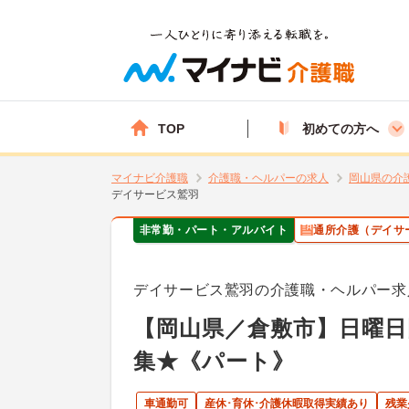
TOP
初めての方へ
マイナビ介護職
介護職・ヘルパーの求人
岡山県の介
デイサービス鷲羽
非常勤・パート・アルバイト
通所介護（デイサ
デイサービス鷲羽の介護職・ヘルパー求
【岡山県／倉敷市】日曜
集★《パート》
車通勤可
産休･育休･介護休暇取得実績あり
残業