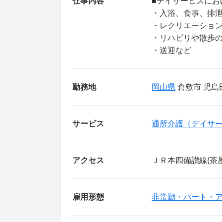
仕事内容
■デイサービスにお
・入浴、食事、排
・レクリエーショ
・リハビリや散歩
・送迎など
勤務地
岡山県
倉敷市 児島田
サービス
通所介護（デイサ
アクセス
ＪＲ本四備讃線(茶
雇用形態
非常勤・パート・