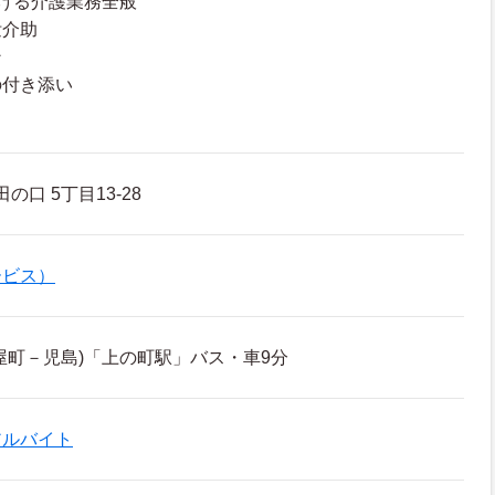
ける介護業務全般
泄介助
ン
の付き添い
の口 5丁目13-28
ービス）
屋町－児島)「上の町駅」バス・車9分
アルバイト