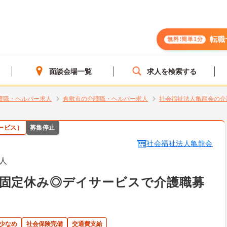
転職
無料!簡単1分
面談会場一覧
求人を検索する
護職・ヘルパー求人
倉敷市の介護職・ヘルパー求人
社会福祉法人亀龍会の介
ービス）
募集停止
社会福祉法人亀龍会
人
日固定休み◎デイサービスで介護職募
少なめ
社会保険完備
交通費支給