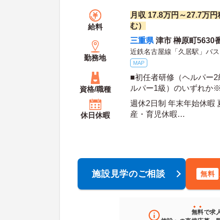
月収 17.8万円～27.7
む）
給料
三重県
津市 榊原町5630
近鉄名古屋線「久居駅」バス
勤務地
MAP
■初任者研修（ヘルパー
ルパー1級）のいずれか
資格/職種
■経験者優遇、ブランク
週休2日制 年末年始休暇 
産・育児休暇
休日休暇
年間休日日数：120日 初年度有給日数：10日 最
大有給日数：20日
施設見学のご相談
無料
無料
で求