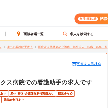
転職
無料!簡単1分
面談会場一覧
求人を検索する
人
津市の看護助手求人
医療法人凰林会の介護職・福祉求人・転職・募集一覧
医療法人凰林会
ックス病院での看護助手の求人です
度あり
産休･育休･介護休暇取得実績あり
残業少なめ
退職金制度あり