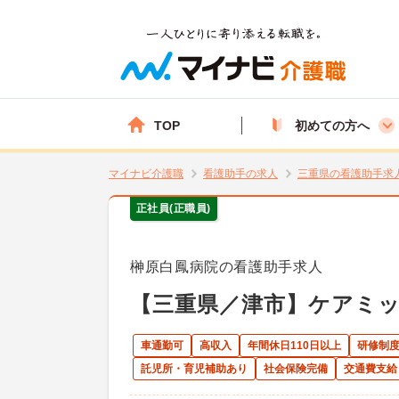
TOP
初めての方へ
マイナビ介護職
看護助手の求人
三重県の看護助手求
正社員(正職員)
榊原白鳳病院の看護助手求人
【三重県／津市】ケアミ
車通勤可
高収入
年間休日110日以上
研修制
託児所・育児補助あり
社会保険完備
交通費支給