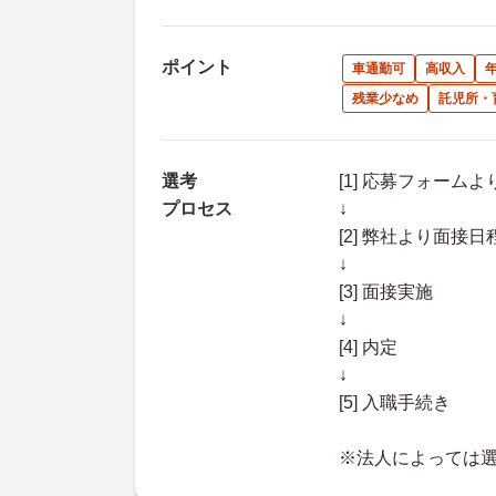
ポイント
車通勤可
高収入
残業少なめ
託児所・
選考
[1] 応募フォーム
プロセス
↓
[2] 弊社より面
↓
[3] 面接実施
↓
[4] 内定
↓
[5] 入職手続き
※法人によっては