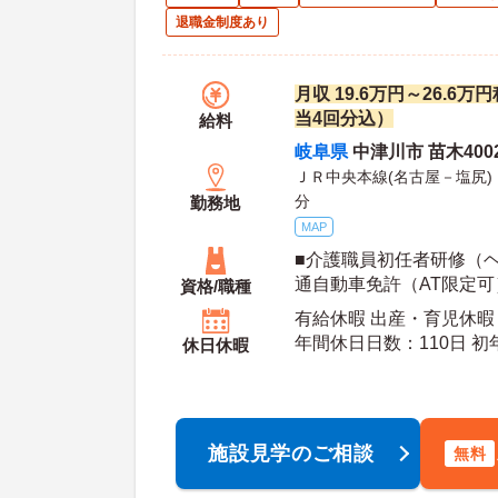
退職金制度あり
月収 19.6万円～26.6
当4回分込）
給料
岐阜県
中津川市 苗木400
ＪＲ中央本線(名古屋－塩尻
分
勤務地
MAP
■介護職員初任者研修（ヘ
通自動車免許（AT限定可
資格/職種
有給休暇 出産・育児休暇
年間休日日数：110日 初年度有給日数：10日 最
休日休暇
大有給日数：20日
施設見学のご相談
無料