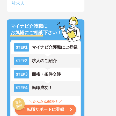
祉求人
マイナビ介護職に
お気軽にご相談
下さい！
1
マイナビ介護職にご登録
STEP
2
求人のご紹介
STEP
3
面接・条件交渉
STEP
4
転職成功！
STEP
転職サポートに登録