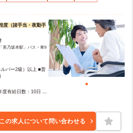
万円程度（諸手当・夜勤手
2
)「美乃坂本駅」バス・車9
ルパー2級）以上 ■普
）
この求人について問い合わせる