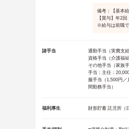
備考：【基本給】1
【賞与】年2回
※給与は前職
諸手当
通勤手当（実費支給・
資格手当（介護福祉士
その他手当（家族手当
手当：主任：20,00
服手当（1,500円／
間勤務手当）
福利厚生
財形貯蓄 託児所（