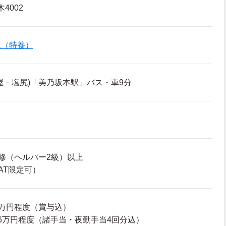
4002
ム（特養）
屋－塩尻)「美乃坂本駅」バス・車9分
修（ヘルパー2級）以上
AT限定可）
89万円程度（賞与込）
26.6万円程度（諸手当・夜勤手当4回分込）