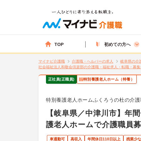
TOP
初めての方へ
マイナビ介護職
介護職・ヘルパーの求人
岐阜県の介
社会福祉法人和敬会倶楽部の介護職・福祉求人・転職・募集
正社員(正職員)
特別養護老人ホーム（特養）
特別養護老人ホームふくろうの杜の介護
【岐阜県／中津川市】年間
護老人ホームで介護職員募
車通勤可
高収入
年間休日110日以上
残業少