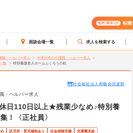
転職
無料!簡単1分
面談会場一覧
求人を検索する
護職・ヘルパー求人
中津川市の介護職・ヘルパー求人
一覧
特別養護老人ホームふくろうの杜
社会福祉法人和敬会倶楽部
職・ヘルパー求人
休日110日以上★残業少なめ♪特別養
集！〈正社員〉
なめ
託児所・育児補助あり
社会保険完備
交通費支給