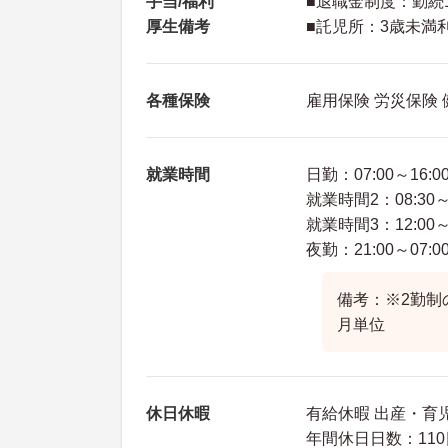
手当/福利
■退職金制度：勤続
厚生備考
■託児所：3歳未満
各種保険
雇用保険 労災保険
就業時間
日勤：07:00～16:0
就業時間2：08:30～1
就業時間3：12:00～2
夜勤：21:00～07:0
備考：※2勤制の
月単位
休日休暇
有給休暇 出産・育
年間休日日数：110