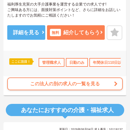
福利厚生充実の大手介護事業を運営する企業での求人です!
ご興味ある方には、面接対策ポイントなど、さらに詳細をお話しい
たしますのでお気軽にご相談ください！
詳細を見る
紹介してもらう
無料
ここに注目！
のみ
年間休日110日以上
管理職求人
資格取得サポート
日勤のみ
研修制度あり
年間休日110日以上
産
この法人の別の求人の一覧を見る
あなたにおすすめの介護・福祉求人
更新日：2026年08月04日 求人番号：10119137