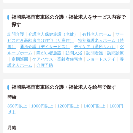
福岡県福岡市東区の介護・福祉求人をサービス内容で
探す
訪問介護
介護老人保健施設（老健）
有料老人ホーム
サー
ビス付き高齢者向け住宅（サ高住）
特別養護老人ホーム（特
養）
通所介護（デイサービス）
デイケア（通所リハ）
グ
ループホーム
障がい者施設
訪問入浴
訪問看護
訪問診療
定期巡回
ケアハウス・高齢者住宅地
ショートステイ
養
護老人ホーム
介護予防
福岡県福岡市東区の介護・福祉求人を給与で探す
時給
850円以上
1000円以上
1200円以上
1400円以上
1600円
以上
月給