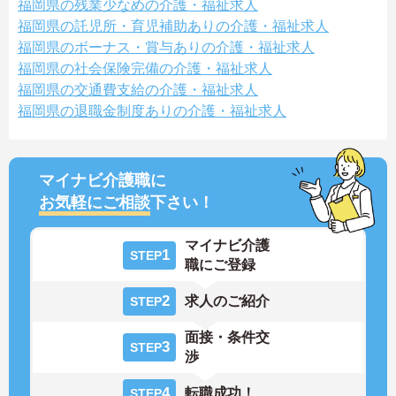
福岡県の残業少なめの介護・福祉求人
福岡県の託児所・育児補助ありの介護・福祉求人
福岡県のボーナス・賞与ありの介護・福祉求人
福岡県の社会保険完備の介護・福祉求人
福岡県の交通費支給の介護・福祉求人
福岡県の退職金制度ありの介護・福祉求人
マイナビ介護職に
お気軽にご相談
下さい！
マイナビ介護
1
STEP
職にご登録
2
求人のご紹介
STEP
面接・条件交
3
STEP
渉
4
転職成功！
STEP