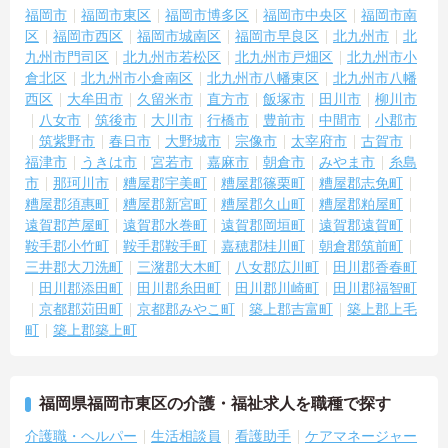
福岡市
福岡市東区
福岡市博多区
福岡市中央区
福岡市南
区
福岡市西区
福岡市城南区
福岡市早良区
北九州市
北
九州市門司区
北九州市若松区
北九州市戸畑区
北九州市小
倉北区
北九州市小倉南区
北九州市八幡東区
北九州市八幡
西区
大牟田市
久留米市
直方市
飯塚市
田川市
柳川市
八女市
筑後市
大川市
行橋市
豊前市
中間市
小郡市
筑紫野市
春日市
大野城市
宗像市
太宰府市
古賀市
福津市
うきは市
宮若市
嘉麻市
朝倉市
みやま市
糸島
市
那珂川市
糟屋郡宇美町
糟屋郡篠栗町
糟屋郡志免町
糟屋郡須惠町
糟屋郡新宮町
糟屋郡久山町
糟屋郡粕屋町
遠賀郡芦屋町
遠賀郡水巻町
遠賀郡岡垣町
遠賀郡遠賀町
鞍手郡小竹町
鞍手郡鞍手町
嘉穂郡桂川町
朝倉郡筑前町
三井郡大刀洗町
三潴郡大木町
八女郡広川町
田川郡香春町
田川郡添田町
田川郡糸田町
田川郡川崎町
田川郡福智町
京都郡苅田町
京都郡みやこ町
築上郡吉富町
築上郡上毛
町
築上郡築上町
福岡県福岡市東区の介護・福祉求人を職種で探す
介護職・ヘルパー
生活相談員
看護助手
ケアマネージャー