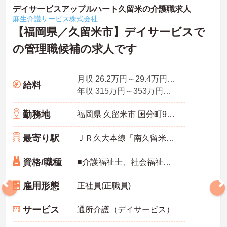
デイサービスアップルハート久留米の介護職求人
麻生介護サービス株式会社
【福岡県／久留米市】デイサービスで
の管理職候補の求人です
月収 26.2万円～29.4万円役職就任後モデル
給料
年収 315万円～353万円役職就任後モデル 別途、賞与付与
勤務地
福岡県 久留米市 国分町931-10
最寄り駅
ＪＲ久大本線「南久留米駅」バス・車8分
資格/職種
■介護福祉士、社会福祉士等の資格があれば尚可 ■管理職経験があれば尚可 ■普通自動車運転免許必須（AT限定可）
雇用形態
正社員(正職員)
サービス
通所介護（デイサービス）