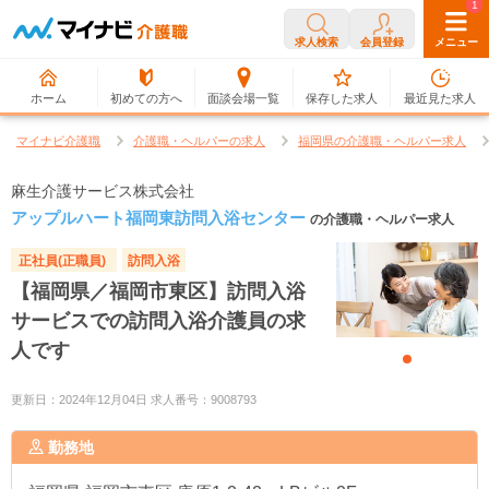
0
1
求人検索
会員登録
メニュー
ホーム
初めての方へ
面談会場一覧
保存した求人
最近見た求人
マイナビ介護職
介護職・ヘルパーの求人
福岡県の介護職・ヘルパー求人
麻生介護サービス株式会社
アップルハート福岡東訪問入浴センター
の介護職・ヘルパー求人
正社員(正職員)
訪問入浴
【福岡県／福岡市東区】訪問入浴
サービスでの訪問入浴介護員の求
人です
更新日：2024年12月04日 求人番号：9008793
勤務地