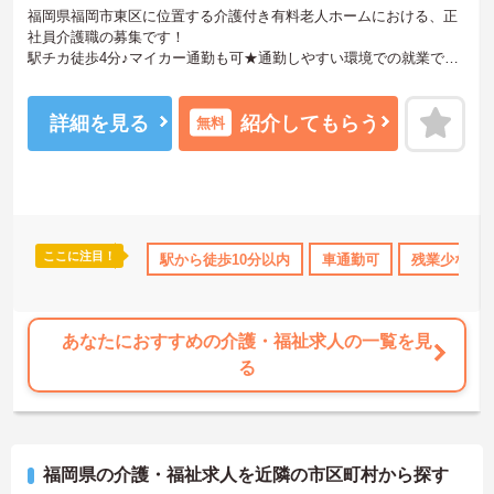
福岡県福岡市東区に位置する介護付き有料老人ホームにおける、正
社員介護職の募集です！
駅チカ徒歩4分♪マイカー通勤も可★通勤しやすい環境での就業で
す！
ご興味ある方には、面接対策ポイントなど、さらに詳細をお話しい
たしますのでお気軽にご相談ください。
詳細を見る
紹介してもらう
無料
ここに注目！
なめ
無資格OK
資格取得サポート
駅から徒歩10分以内
研修制度あり
車通勤可
産休･育休･
残業少なめ
あなたにおすすめの介護・福祉求人の一覧を見
る
福岡県の介護・福祉求人を近隣の市区町村から探す