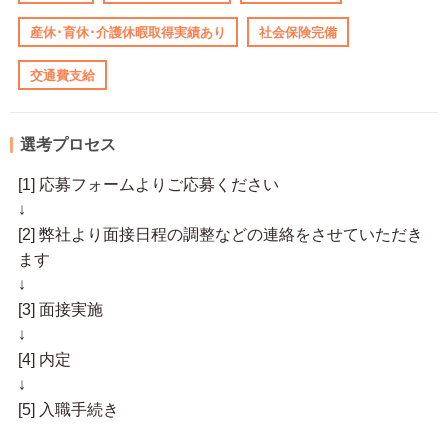
産休･育休･介護休暇取得実績あり
社会保険完備
交通費支給
選考プロセス
[1] 応募フォームよりご応募ください
↓
[2] 弊社より面接日程の調整などの連絡をさせていただき
ます
↓
[3] 面接実施
↓
[4] 内定
↓
[5] 入職手続き