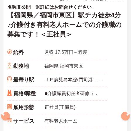
名称非公開 ※詳細はお問合せください
【福岡県／福岡市東区】駅チカ徒歩4分
♪介護付き有料老人ホームでの介護職の
募集です！＜正社員＞
給料
月収 17.5万円～程度
勤務地
福岡県 福岡市東区
最寄り駅
ＪＲ鹿児島本線(門司港－八代)
資格/職種
■介護職員初任者研修（ヘルパー2級）以上、介護福祉士 いずれか必須■経験1年以上必須
雇用形態
正社員(正職員)
サービス
有料老人ホーム