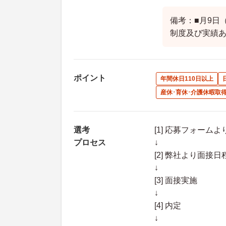
備考：■月9日
制度及び実績
ポイント
年間休日110日以上
産休･育休･介護休暇取
選考
[1] 応募フォーム
プロセス
↓
[2] 弊社より面
↓
[3] 面接実施
↓
[4] 内定
↓