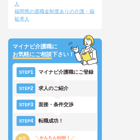
人
福岡県の退職金制度ありの介護・福
祉求人
マイナビ介護職に
お気軽にご相談
下さい！
1
マイナビ介護職にご登録
STEP
2
求人のご紹介
STEP
3
面接・条件交渉
STEP
4
転職成功！
STEP