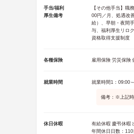
手当/福利
【その他手当】職務手当
厚生備考
00円／月、処遇改
給）、早朝・夜間手
与、福利厚生リロ
資格取得支援制度
各種保険
雇用保険 労災保険
就業時間
就業時間1：09:00～1
備考：※上記時
休日休暇
有給休暇 慶弔休暇 
年間休日日数：110