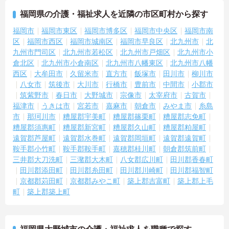
福岡県の介護・福祉求人を近隣の市区町村から探す
福岡市
福岡市東区
福岡市博多区
福岡市中央区
福岡市南
区
福岡市西区
福岡市城南区
福岡市早良区
北九州市
北
九州市門司区
北九州市若松区
北九州市戸畑区
北九州市小
倉北区
北九州市小倉南区
北九州市八幡東区
北九州市八幡
西区
大牟田市
久留米市
直方市
飯塚市
田川市
柳川市
八女市
筑後市
大川市
行橋市
豊前市
中間市
小郡市
筑紫野市
春日市
大野城市
宗像市
太宰府市
古賀市
福津市
うきは市
宮若市
嘉麻市
朝倉市
みやま市
糸島
市
那珂川市
糟屋郡宇美町
糟屋郡篠栗町
糟屋郡志免町
糟屋郡須惠町
糟屋郡新宮町
糟屋郡久山町
糟屋郡粕屋町
遠賀郡芦屋町
遠賀郡水巻町
遠賀郡岡垣町
遠賀郡遠賀町
鞍手郡小竹町
鞍手郡鞍手町
嘉穂郡桂川町
朝倉郡筑前町
三井郡大刀洗町
三潴郡大木町
八女郡広川町
田川郡香春町
田川郡添田町
田川郡糸田町
田川郡川崎町
田川郡福智町
京都郡苅田町
京都郡みやこ町
築上郡吉富町
築上郡上毛
町
築上郡築上町