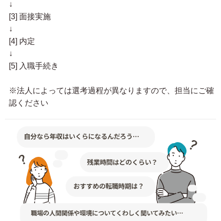
↓
[3] 面接実施
↓
[4] 内定
↓
[5] 入職手続き
※法人によっては選考過程が異なりますので、担当にご確
認ください