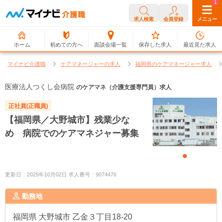
0
1
求人検索
会員登録
メニュー
ホーム
初めての方へ
面談会場一覧
保存した求人
最近見た求人
マイナビ介護職
ケアマネージャーの求人
福岡県のケアマネージャー求人
医療法人つくし会病院
のケアマネ（介護支援専門員）求人
正社員(正職員)
【福岡県／大野城市】残業少な
め 病院でのケアマネジャー募集
更新日：2025年10月02日 求人番号：9074476
勤務地
福岡県
大野城市 乙金３丁目18-20