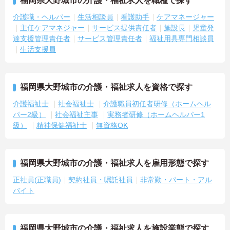
福岡県大野城市の介護・福祉求人を職種で探す
介護職・ヘルパー
生活相談員
看護助手
ケアマネージャー
主任ケアマネジャー
サービス提供責任者
施設長
児童発
達支援管理責任者
サービス管理責任者
福祉用具専門相談員
生活支援員
福岡県大野城市の介護・福祉求人を資格で探す
介護福祉士
社会福祉士
介護職員初任者研修（ホームヘル
パー2級）
社会福祉主事
実務者研修（ホームヘルパー1
級）
精神保健福祉士
無資格OK
福岡県大野城市の介護・福祉求人を雇用形態で探す
正社員(正職員)
契約社員・嘱託社員
非常勤・パート・アル
バイト
福岡県大野城市の介護・福祉求人を施設業態で探す