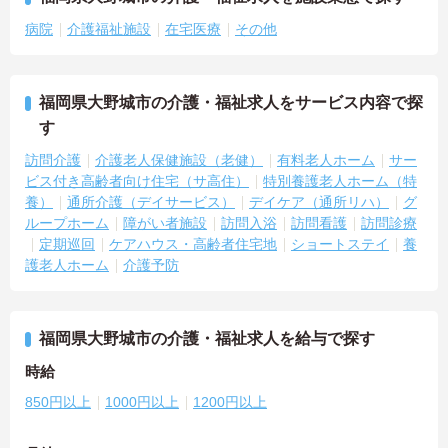
病院
介護福祉施設
在宅医療
その他
福岡県大野城市の介護・福祉求人をサービス内容で探
す
訪問介護
介護老人保健施設（老健）
有料老人ホーム
サー
ビス付き高齢者向け住宅（サ高住）
特別養護老人ホーム（特
養）
通所介護（デイサービス）
デイケア（通所リハ）
グ
ループホーム
障がい者施設
訪問入浴
訪問看護
訪問診療
定期巡回
ケアハウス・高齢者住宅地
ショートステイ
養
護老人ホーム
介護予防
福岡県大野城市の介護・福祉求人を給与で探す
時給
850円以上
1000円以上
1200円以上