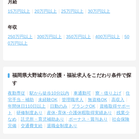
月給
15万円以上
20万円以上
25万円以上
30万円以上
年収
250万円以上
300万円以上
350万円以上
400万円以上
50
0万円以上
福岡県大野城市の介護・福祉求人をこだわり条件で探
す
夜勤専従
駅から徒歩10分以内
車通勤可
寮・借り上げ
住
宅手当・補助
未経験OK
管理職求人
無資格OK
高収入
年間休日110日以上
日勤のみ
ブランクOK
資格取得サポー
ト
研修制度あり
産休･育休･介護休暇取得実績あり
残業少
なめ
託児所・育児補助あり
ボーナス・賞与あり
社会保険
完備
交通費支給
退職金制度あり