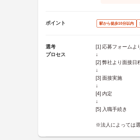
ポイント
駅から徒歩10分以内
選考
[1] 応募フォーム
プロセス
↓
[2] 弊社より面
↓
[3] 面接実施
↓
[4] 内定
↓
[5] 入職手続き
※法人によっては