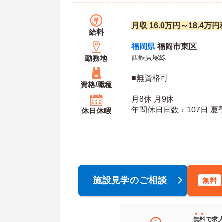
月収 16.0万円～18.4
給料
福岡県
福岡市東区
西鉄貝塚線
勤務地
■無資格可
資格/職種
月8休 月9休
年間休日日数：107日 夏季休暇日数：2日 初年
休日休暇
度有給日数：10日 最大有給日数：20日 年末年
始休暇日数：3日
施設見学のご相談
無料
無料
で求