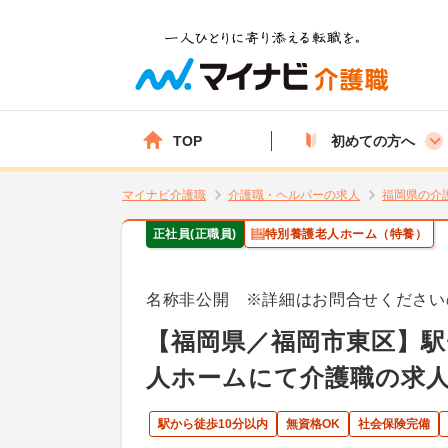
TOP
初めての方へ
マイナビ介護職
介護職・ヘルパーの求人
福岡県の介
正社員(正職員)
特別養護老人ホーム（特養）
名称非公開 ※詳細はお問合せください
【福岡県／福岡市東区】駅
人ホームにて介護職の求
駅から徒歩10分以内
無資格OK
社会保険完備