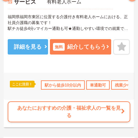
サービス
有料老人ホーム
福岡県福岡市東区に位置する介護付き有料老人ホームにおける、正
社員介護職の募集です！
駅チカ徒歩4分♪マイカー通勤も可★通勤しやすい環境での就業で
す！
ご興味ある方には、面接対策ポイントなど、さらに詳細をお話しい
たしますのでお気軽にご相談ください。
詳細を見る
紹介してもらう
無料
ここに注目！
なめ
無資格OK
資格取得サポート
駅から徒歩10分以内
研修制度あり
車通勤可
産休･育休･
残業少なめ
あなたにおすすめの介護・福祉求人の一覧を見
る