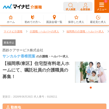
0
1
求人検索
会員登録
メニュー
ホーム
初めての方へ
面談会場一覧
保存した求人
最近見た求人
マイナビ介護職
介護職・ヘルパーの求人
福岡県の介護職・ヘルパー求人
募集停止
西鉄ケアサービス株式会社
サンカルナ香椎照葉
の介護職・ヘルパー求人
【福岡県/東区】住宅型有料老人ホ
ームにて、嘱託社員の介護職員の
募集！
更新日：2026年06月26日 求人番号：9109211
勤務地