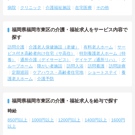
病院
クリニック
介護福祉施設
在宅医療
その他
福岡県福岡市東区の介護・福祉求人をサービス内容で
探す
訪問介護
介護老人保健施設（老健）
有料老人ホーム
サー
ビス付き高齢者向け住宅（サ高住）
特別養護老人ホーム（特
養）
通所介護（デイサービス）
デイケア（通所リハ）
グ
ループホーム
障がい者施設
訪問入浴
訪問看護
訪問診療
定期巡回
ケアハウス・高齢者住宅地
ショートステイ
養
護老人ホーム
介護予防
福岡県福岡市東区の介護・福祉求人を給与で探す
時給
850円以上
1000円以上
1200円以上
1400円以上
1600円
以上