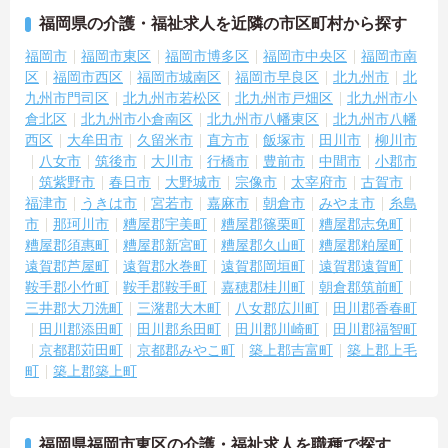
福岡県の介護・福祉求人を近隣の市区町村から探す
福岡市
福岡市東区
福岡市博多区
福岡市中央区
福岡市南
区
福岡市西区
福岡市城南区
福岡市早良区
北九州市
北
九州市門司区
北九州市若松区
北九州市戸畑区
北九州市小
倉北区
北九州市小倉南区
北九州市八幡東区
北九州市八幡
西区
大牟田市
久留米市
直方市
飯塚市
田川市
柳川市
八女市
筑後市
大川市
行橋市
豊前市
中間市
小郡市
筑紫野市
春日市
大野城市
宗像市
太宰府市
古賀市
福津市
うきは市
宮若市
嘉麻市
朝倉市
みやま市
糸島
市
那珂川市
糟屋郡宇美町
糟屋郡篠栗町
糟屋郡志免町
糟屋郡須惠町
糟屋郡新宮町
糟屋郡久山町
糟屋郡粕屋町
遠賀郡芦屋町
遠賀郡水巻町
遠賀郡岡垣町
遠賀郡遠賀町
鞍手郡小竹町
鞍手郡鞍手町
嘉穂郡桂川町
朝倉郡筑前町
三井郡大刀洗町
三潴郡大木町
八女郡広川町
田川郡香春町
田川郡添田町
田川郡糸田町
田川郡川崎町
田川郡福智町
京都郡苅田町
京都郡みやこ町
築上郡吉富町
築上郡上毛
町
築上郡築上町
福岡県福岡市東区の介護・福祉求人を職種で探す