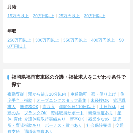
月給
15万円以上
20万円以上
25万円以上
30万円以上
年収
250万円以上
300万円以上
350万円以上
400万円以上
50
0万円以上
福岡県福岡市東区の介護・福祉求人をこだわり条件で
探す
夜勤専従
駅から徒歩10分以内
車通勤可
寮・借り上げ
住
宅手当・補助
オープニングスタッフ募集
未経験OK
管理職
求人
無資格OK
高収入
年間休日110日以上
土日祝休
日
勤のみ
ブランクOK
資格取得サポート
研修制度あり
産
休･育休･介護休暇取得実績あり
新卒OK
残業少なめ
託児
所・育児補助あり
ボーナス・賞与あり
社会保険完備
交通
費支給
退職金制度あり