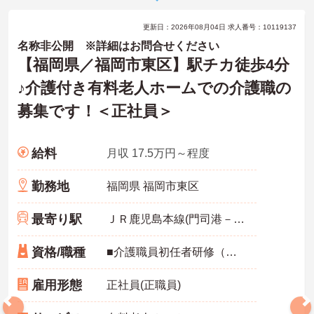
更新日：2026年08月04日 求人番号：10119137
名称非公開 ※詳細はお問合せください
【福岡県／福岡市東区】駅チカ徒歩4分
♪介護付き有料老人ホームでの介護職の
募集です！＜正社員＞
給料
月収 17.5万円～程度
勤務地
福岡県 福岡市東区
最寄り駅
ＪＲ鹿児島本線(門司港－八代)
資格/職種
■介護職員初任者研修（ヘルパー2級）以上、介護福祉士 いずれか必須■経験1年以上必須
雇用形態
正社員(正職員)