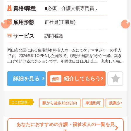
資格/職種
■必須：介護支援専門員（ケアマネジャー）資格 ■歓迎：主任介護支援専門員（主任ケアマネジャー）資格
雇用形態
正社員(正職員)
サービス
訪問看護
岡山市北区にある住宅型有料老人ホームにてケアマネジャーの求人
です。2024年6月OPENした施設で、理想の施設を1から一緒に築き
上げていけるポジションです。年間休日は110日以上、充実した福利
厚生も魅力です。
ご興味のある方には、面接対策ポイントなど、さらに詳細をお話し
いたしますのでお気軽にご相談ください！
詳細を見る
紹介してもらう
無料
ここに注目！
護休暇取得実績あり
ボーナス・賞与あり
駅から徒歩10分以内
社会保険完備
車通勤可
残業少なめ
交通費支
あなたにおすすめの介護・福祉求人の一覧を見