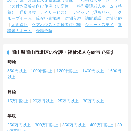
訪問介護
介護老人保健施設（老健）
有料老人ホーム
サー
ビス付き高齢者向け住宅（サ高住）
特別養護老人ホーム（特
養）
通所介護（デイサービス）
デイケア（通所リハ）
グ
ループホーム
障がい者施設
訪問入浴
訪問看護
訪問診療
定期巡回
ケアハウス・高齢者住宅地
ショートステイ
養
護老人ホーム
介護予防
岡山県岡山市北区の介護・福祉求人を給与で探す
時給
850円以上
1000円以上
1200円以上
1400円以上
1600円
以上
月給
15万円以上
20万円以上
25万円以上
30万円以上
年収
250万円以上
300万円以上
350万円以上
400万円以上
50