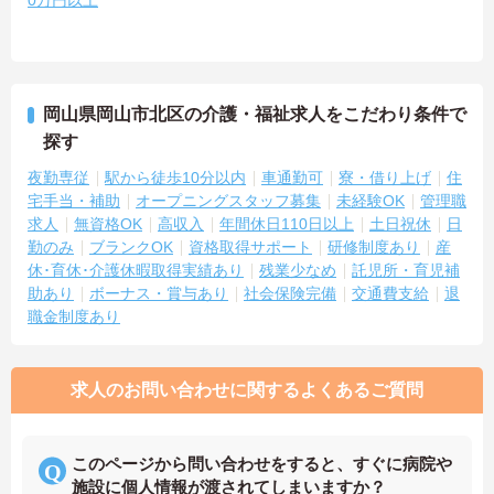
0万円以上
岡山県岡山市北区の介護・福祉求人をこだわり条件で
探す
夜勤専従
駅から徒歩10分以内
車通勤可
寮・借り上げ
住
宅手当・補助
オープニングスタッフ募集
未経験OK
管理職
求人
無資格OK
高収入
年間休日110日以上
土日祝休
日
勤のみ
ブランクOK
資格取得サポート
研修制度あり
産
休･育休･介護休暇取得実績あり
残業少なめ
託児所・育児補
助あり
ボーナス・賞与あり
社会保険完備
交通費支給
退
職金制度あり
求人のお問い合わせに関するよくあるご質問
このページから問い合わせをすると、すぐに病院や
施設に個人情報が渡されてしまいますか？