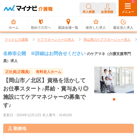
0
1
求人検索
会員登録
メニュー
ホーム
初めての方へ
面談会場一覧
保存した求人
最近見た求人
マイナビ介護職
ケアマネージャーの求人
岡山県のケアマネージャー求人
名称非公開 ※詳細はお問合せください
のケアマネ（介護支援専門
員）求人
正社員(正職員)
有料老人ホーム
【岡山市／北区】資格を活かして
お仕事スタート♪昇給・賞与あり◎
施設にてケアマネジャーの募集で
す♪
更新日：2024年12月12日 求人番号：9145159
勤務地