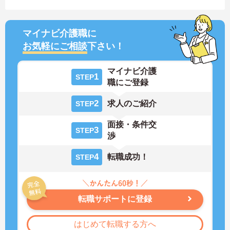
マイナビ介護職に
お気軽にご相談
下さい！
マイナビ介護
1
STEP
職にご登録
2
求人のご紹介
STEP
面接・条件交
3
STEP
渉
4
転職成功！
STEP
転職サポートに登録
はじめて転職する方へ