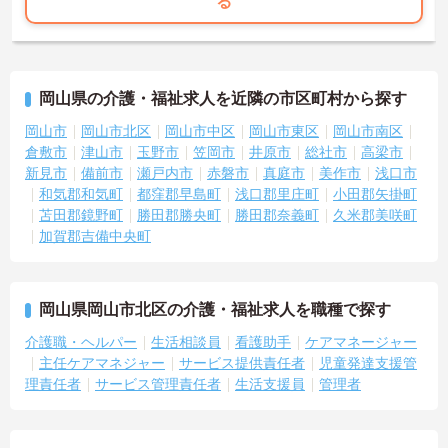
る
岡山県の介護・福祉求人を近隣の市区町村から探す
岡山市
岡山市北区
岡山市中区
岡山市東区
岡山市南区
倉敷市
津山市
玉野市
笠岡市
井原市
総社市
高梁市
新見市
備前市
瀬戸内市
赤磐市
真庭市
美作市
浅口市
和気郡和気町
都窪郡早島町
浅口郡里庄町
小田郡矢掛町
苫田郡鏡野町
勝田郡勝央町
勝田郡奈義町
久米郡美咲町
加賀郡吉備中央町
岡山県岡山市北区の介護・福祉求人を職種で探す
介護職・ヘルパー
生活相談員
看護助手
ケアマネージャー
主任ケアマネジャー
サービス提供責任者
児童発達支援管
理責任者
サービス管理責任者
生活支援員
管理者