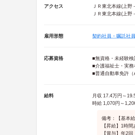
アクセス
ＪＲ東北本線(上野
ＪＲ東北本線(上野
雇用形態
契約社員・嘱託社
応募資格
■無資格・未経験検
■介護福祉士・実務
■普通自動車免許（
給料
月収 17.4万円～1
時給 1,070円～1,2
備考：【基本給】1
【昇給】1時間
【賞与】年2回・3