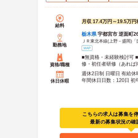
月収 17.4万円～19.5
給料
栃木県
宇都宮市 逆面町26
ＪＲ東北本線(上野－盛岡)「
勤務地
MAP
■無資格・未経験検討可 
修・初任者研修（あれば尚
資格/職種
許（AT限定可）必須
週休2日制 日曜日 有給休
年間休日日数：120日 初年度有給日数：10日 最
休日休暇
大有給日数：20日
こちらの求人は募集を
最新の募集状況の確