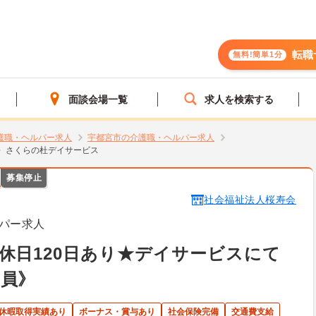
転職
無料!簡単1分
面談会場一覧
求人を検索する
護職・ヘルパー求人
宇都宮市の介護職・ヘルパー求人
さくらの杜デイサービス
募集停止
社会福祉法人桜寿会
パー求人
休日120日あり★デイサービスにて
職員》
護休暇取得実績あり
ボーナス・賞与あり
社会保険完備
交通費支給