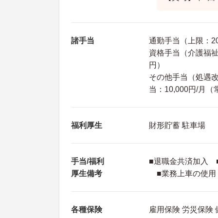
諸手当
通勤手当（上限：20
資格手当（介護福祉士
円）
その他手当（処遇改善
当：10,000円/月
福利厚生
財形貯蓄 駐車場
手当/福利
■退職金共済加入 
厚生備考
■業務上車の使用
各種保険
雇用保険 労災保険