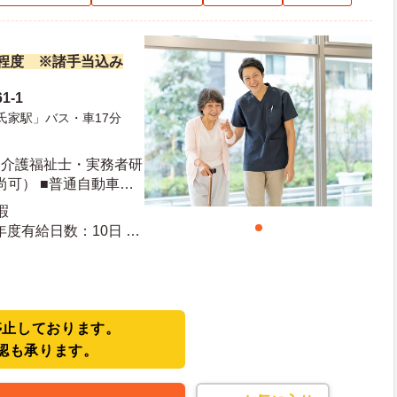
万円程度 ※諸手当込み
1-1
氏家駅」バス・車17分
■介護福祉士・実務者研
可） ■普通自動車免
暇
停止しております。
認も承ります。