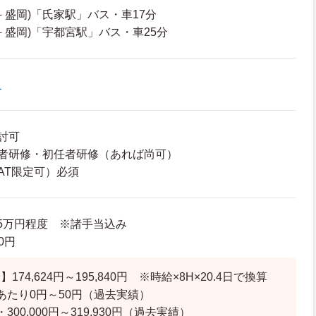
－盛岡)「氏家駅」バス・車17分
－盛岡)「宇都宮駅」バス・車25分
員
討可
者研修・初任者研修（あれば尚可）
AT限定可）必須
9.5万円程度 ※諸手当込み
00円
74,624円～195,840円 ※時給×8H×20.4日で換算
あたり0円～50円（過去実績）
00,000円～319,930円（過去実績）