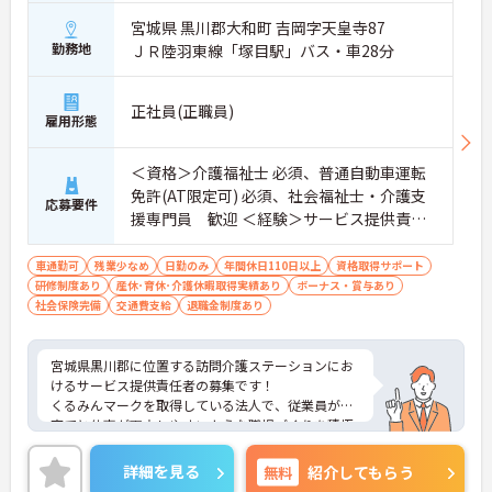
宮城県 黒川郡大和町 吉岡字天皇寺87
勤務地
ＪＲ陸羽東線「塚目駅」バス・車28分
正社員(正職員)
雇用形態
＜資格＞介護福祉士 必須、普通自動車運転
免許(AT限定可) 必須、社会福祉士・介護支
応募要件
援専門員 歓迎 ＜経験＞サービス提供責任
者の経験 必須(経験年数不問)
車通勤可
残業少なめ
日勤のみ
年間休日110日以上
資格取得サポート
研修制度あり
産休･育休･介護休暇取得実績あり
ボーナス・賞与あり
社会保険完備
交通費支給
退職金制度あり
宮城県黒川郡に位置する訪問介護ステーションにお
けるサービス提供責任者の募集です！
くるみんマークを取得している法人で、従業員が子
育てと仕事が両立しやすいような職場づくりを積極
的に行っています。
ご興味ある方には、面接対策ポイントなど、さらに
詳細を見る
無料
紹介してもらう
詳細をお話しいたしますのでお気軽にご相談くださ