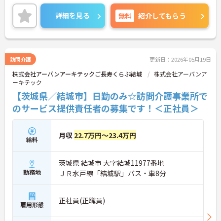
ご興味ある方には、面接対策ポイントなど、さらに
詳細をお話しいたしますのでお気軽にご相談くださ
詳細を見る
無料
紹介してもらう
い。
訪問介護
更新日：2026年05月19日
株式会社アーバンアーキテックご長寿くらぶ結城
株式会社アーバンア
ーキテック
【茨城県／結城市】日勤のみ☆訪問介護事業所で
のサービス提供責任者の募集です！＜正社員＞
月収
22.7万円～23.4万円
給料
茨城県 結城市 大字結城11977番地
勤務地
ＪＲ水戸線「結城駅」バス・車8分
正社員(正職員)
雇用形態