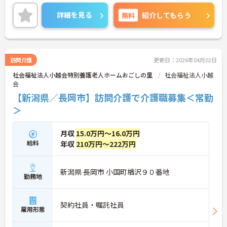
い。
詳細を見る
無料
紹介してもらう
訪問介護
更新日：2026年04月02日
社会福祉法人小越会特別養護老人ホームおごしの里
社会福祉法人小越
会
【新潟県／長岡市】訪問介護で介護職募集＜常勤
＞
月収
15.0万円～16.0万円
給料
年収
210万円～222万円
新潟県 長岡市 小国町楢沢９０番地
勤務地
契約社員・嘱託社員
雇用形態