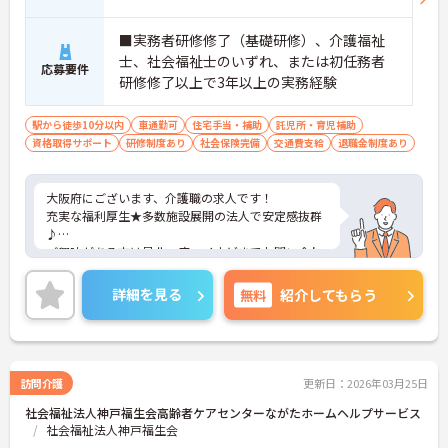
■実務者研修修了（基礎研修）、介護福祉
士、社会福祉士のいずれ、または初任務者
応募要件
研修修了以上で3年以上の実務経験
駅から徒歩10分以内
車通勤可
住宅手当・補助
託児所・育児補助
資格取得サポート
研修制度あり
社会保険完備
交通費支給
退職金制度あり
大阪府にございます、介護職の求人です！
充実な福利厚生★多数施設展開の法人で安定感抜群
♪
ご興味がある方は是非一度マイナビまでお問い合わ
せください。さらに詳細などお伝えします！
詳細を見る
無料
紹介してもらう
訪問介護
更新日：2026年03月25日
社会福祉法人神戸福生会高齢者ケアセンターながたホームヘルプサービス
社会福祉法人神戸福生会