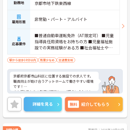
勤務地
京都市地下鉄東西線
非常勤・パート・アルバイト
雇用形態
■普通自動車運転免許（AT限定可） ■児童
指導員任用資格をお持ちの方 ■児童福祉施
応募要件
設での実務経験がある方 ■社会福祉士や精
神保健福祉士の資格を取得している方 ■学
校教育法規定の大学又は大学院で社会福祉
駅から徒歩10分以内
残業少なめ
交通費支給
心理、教育、社会のいずれかに関する学
部、研究科、学科、専攻を卒業されている
京都府京都市山科区に位置する施設での求人です。
方 ※上記4項目いずれかお持ちの方
職員同士が助け合うアットホームで働きやすい環境
です！
また週1日からの勤務が可能と、ご都合に合わせた
働き方が出来ます。
非常勤でも昇給がございますので、頑張りを評価し
詳細を見る
無料
紹介してもらう
ていただけます。
ご興味のある方は、お気軽にお問い合わせくださ
い。
訪問介護
更新日：2025年10月01日