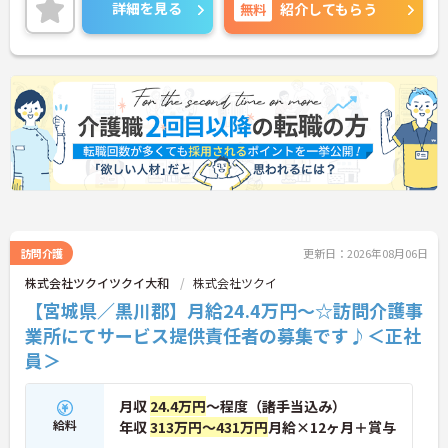
詳細を見る
無料
紹介してもらう
訪問介護
更新日：2026年08月06日
株式会社ツクイツクイ大和
株式会社ツクイ
【宮城県／黒川郡】月給24.4万円～☆訪問介護事
業所にてサービス提供責任者の募集です♪＜正社
員＞
月収
24.4万円
～程度（諸手当込み）
給料
年収
313万円～431万円
月給×12ヶ月＋賞与