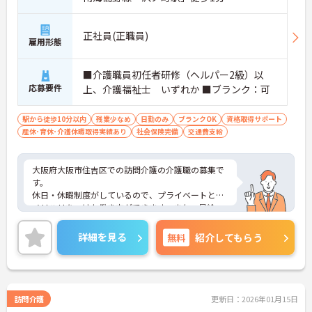
正社員(正職員)
雇用形態
■介護職員初任者研修（ヘルパー2級）以
応募要件
上、介護福祉士 いずれか ■ブランク：可
駅から徒歩10分以内
残業少なめ
日勤のみ
ブランクOK
資格取得サポート
産休･育休･介護休暇取得実績あり
社会保険完備
交通費支給
大阪府大阪市住吉区での訪問介護の介護職の募集で
す。
休日・休暇制度がしているので、プライベートとの
メリハリをつけた働き方ができます。また、昇給・
賞与制度があり、頑張りがきちんと評価される職場
です。
詳細を見る
無料
紹介してもらう
ご興味のある方には、面接対策ポイントなど、さら
に詳細をお話しいたしますのでお気軽にご相談くだ
さい！
訪問介護
更新日：2026年01月15日