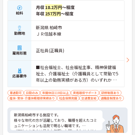
月収
18.2万円
～程度
給料
年収
257万円
～程度
新潟県 柏崎市
勤務地
ＪＲ信越本線
正社員(正職員)
雇用形態
■社会福祉士、社会福祉主事、精神保健福
祉士、介護福祉士（介護職員として常勤で5
応募要件
年以上の勤務実績がある方）のいずれか ※
普通自動車免許
車通勤可
日勤のみ
年間休日110日以上
資格取得サポート
研修制度あり
産休･育休･介護休暇取得実績あり
社会保険完備
交通費支給
退職金制度あり
新潟県柏崎市する施設です。
様々な年代の方が活躍しており、職種を超えたコミ
ュニケーションも活発で明るい職場です。
ご興味のある方は是非お気軽にお問い合わせくださ