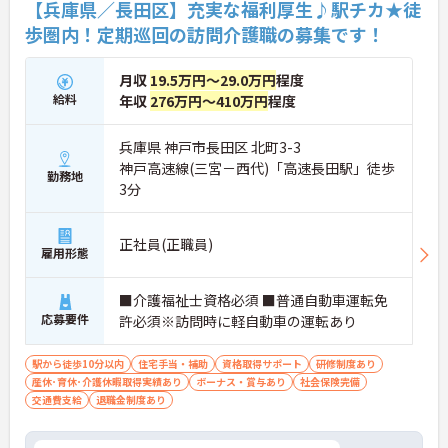
【兵庫県／長田区】充実な福利厚生♪駅チカ★徒
歩圏内！定期巡回の訪問介護職の募集です！
月収
19.5万円～29.0万円
程度
給料
年収
276万円～410万円
程度
兵庫県 神戸市長田区 北町3-3
神戸高速線(三宮－西代)「高速長田駅」徒歩
勤務地
3分
正社員(正職員)
雇用形態
■介護福祉士資格必須 ■普通自動車運転免
応募要件
許必須※訪問時に軽自動車の運転あり
駅から徒歩10分以内
住宅手当・補助
資格取得サポート
研修制度あり
産休･育休･介護休暇取得実績あり
ボーナス・賞与あり
社会保険完備
交通費支給
退職金制度あり