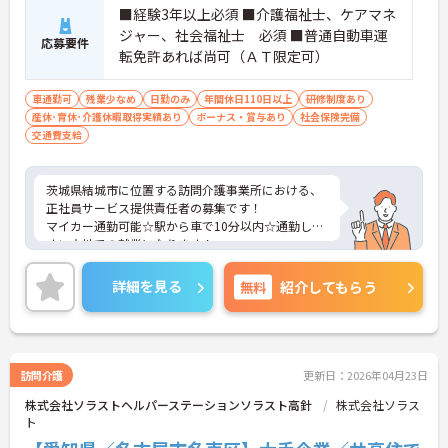
■経験3年以上必須 ■介護福祉士、ケアマネ
ジャー、社会福祉士 必須 ■普通自動車運
応募要件
転免許あれば尚可（ＡＴ限定可）
車通勤可
残業少なめ
日勤のみ
年間休日110日以上
研修制度あり
産休･育休･介護休暇取得実績あり
ボーナス・賞与あり
社会保険完備
交通費支給
茨城県結城市に位置する訪問介護事業所における、
正社員サービス提供責任者の募集です！
マイカー通勤可能☆駅から車で10分以内☆通勤しや
すい立地での就業になります！
ご興味ある方には、面接対策ポイントなど、さらに
詳細をお話しいたしますのでお気軽にご相談くださ
詳細を見る
無料
紹介してもらう
い。
訪問介護
更新日：2026年04月23日
株式会社ソラストヘルパーステーションソラスト高針
株式会社ソラス
ト