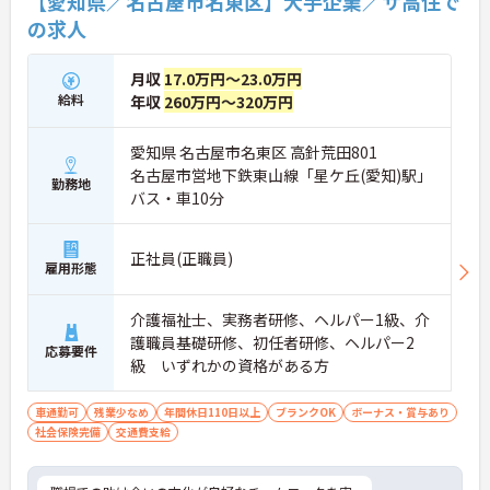
【愛知県／名古屋市名東区】大手企業／サ高住で
の求人
月収
17.0万円～23.0万円
給料
年収
260万円～320万円
愛知県 名古屋市名東区 高針荒田801
名古屋市営地下鉄東山線「星ケ丘(愛知)駅」
勤務地
バス・車10分
正社員(正職員)
雇用形態
介護福祉士、実務者研修、ヘルパー1級、介
護職員基礎研修、初任者研修、ヘルパー2
応募要件
級 いずれかの資格がある方
車通勤可
残業少なめ
年間休日110日以上
ブランクOK
ボーナス・賞与あり
社会保険完備
交通費支給