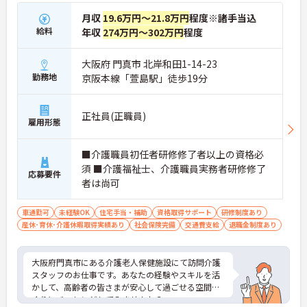
月収
19.6万円～21.8万円
程度※諸手当込
給料
年収
274万円～302万円
程度
大阪府 門真市 北岸和田1-14-23
勤務地
京阪本線「萱島駅」徒歩19分
正社員(正職員)
雇用形態
■介護職員初任者研修修了者以上の資格必
須 ■介護福祉士、介護職員実務者研修修了
応募要件
者は尚可
車通勤可
未経験OK
住宅手当・補助
資格取得サポート
研修制度あり
産休･育休･介護休暇取得実績あり
社会保険完備
交通費支給
退職金制度あり
大阪府門真市にある介護老人保健施設にて訪問介護
スタッフのお仕事です。あなたの経験やスキルを活
かして、高齢者の皆さまが安心して過ごせる空間づ
くりにチャレンジしてみませんか？