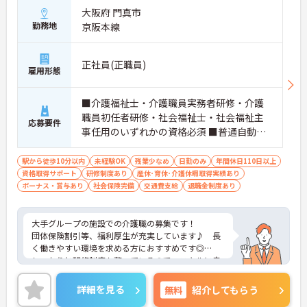
大阪府 門真市
勤務地
京阪本線
正社員(正職員)
雇用形態
■介護福祉士・介護職員実務者研修・介護
職員初任者研修・社会福祉士・社会福祉主
応募要件
事任用のいずれかの資格必須 ■普通自動車
免許（AT限定可）必須 ■未経験OK
駅から徒歩10分以内
未経験OK
残業少なめ
日勤のみ
年間休日110日以上
資格取得サポート
研修制度あり
産休･育休･介護休暇取得実績あり
ボーナス・賞与あり
社会保険完備
交通費支給
退職金制度あり
大手グループの施設での介護職の募集です！
団体保険割引等、福利厚生が充実しています♪ 長
く働きやすい環境を求める方におすすめです◎
しっかりと研修制度も整っているので、スキルに自
信がない方でもご安心ください☆
ご興味のある方には、面接対策ポイントなど、さら
詳細を見る
無料
紹介してもらう
に詳細をお話しいたしますのでお気軽にご相談くだ