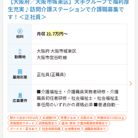
【大阪府／大阪市城東区】大手グループで福利厚
生充実♪訪問介護ステーションで介護職募集で
す！＜正社員＞
月収
21.7万円
～
給料
大阪府 大阪市城東区
勤務地
大阪市営谷町線
正社員(正職員)
雇用形態
■介護福祉士・介護職員実務者研修・介護
職員初任者研修・社会福祉士・社会福祉主
応募要件
事任用のいずれかの資格必須 ■普通自動車
免許（AT限定可）必須 ■未経験OK
駅から徒歩10分以内
未経験OK
残業少なめ
日勤のみ
年間休日110日以上
資格取得サポート
研修制度あり
産休･育休･介護休暇取得実績あり
ボーナス・賞与あり
社会保険完備
交通費支給
退職金制度あり