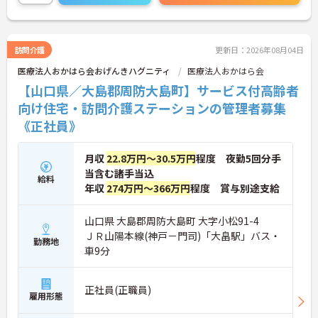
い！
訪問介護
更新日：2026年08月04日
医療法人おかはら会おげんきハグニティ
医療法人おかはら会
【山口県／大島郡周防大島町】サービス付高齢者
向け住宅・訪問介護ステーションの管理者募集
《正社員》
月収
22.8万円～30.5万円
程度 夜勤5回分手
当含む諸手当込
給料
年収
274万円～366万円
程度 賞与別途支給
山口県 大島郡周防大島町 大字小松91-4
ＪＲ山陽本線(神戸－門司)「大畠駅」バス・
勤務地
車9分
正社員(正職員)
雇用形態