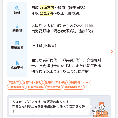
月収
21.0万円
～程度（諸手当込）
給料
年収
252万円
～以上（賞与別）
大阪府 大阪狭山市 東くみの木4-1155
勤務地
南海高野線「滝谷(大阪)駅」徒歩16分
正社員(正職員)
雇用形態
■実務者研修修了（基礎研修）、介護福祉
士、社会福祉士のいずれ、または初任務者
応募要件
研修修了以上で3年以上の実務経験
車通勤可
住宅手当・補助
託児所・育児補助
資格取得サポート
研修制度あり
社会保険完備
交通費支給
退職金制度あり
大阪府にございます、介護職の求人です！
充実な福利厚生★多数施設展開の法人で安定感抜群
♪
ご興味がある方は是非一度マイナビまでお問い合わ