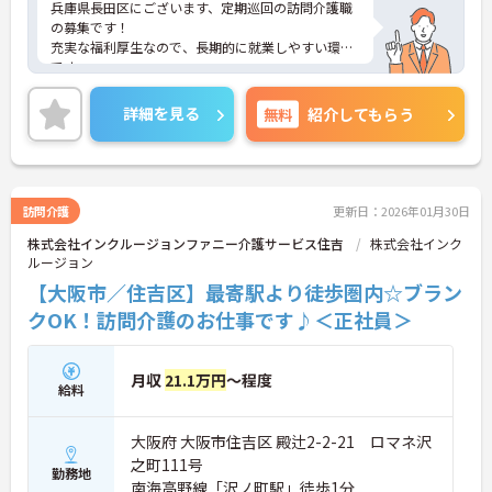
兵庫県長田区にございます、定期巡回の訪問介護職
の募集です！
充実な福利厚生なので、長期的に就業しやすい環境
です。
駅チカで徒歩圏内なので、毎日の通勤も楽々です♪
ご興味のある方は、マイナビ介護職までお問い合わ
詳細を見る
無料
紹介してもらう
せください。
訪問介護
更新日：2026年01月30日
株式会社インクルージョンファニー介護サービス住吉
株式会社インク
ルージョン
【大阪市／住吉区】最寄駅より徒歩圏内☆ブラン
クOK！訪問介護のお仕事です♪＜正社員＞
月収
21.1万円
～程度
給料
大阪府 大阪市住吉区 殿辻2-2-21 ロマネ沢
之町111号
勤務地
南海高野線「沢ノ町駅」徒歩1分