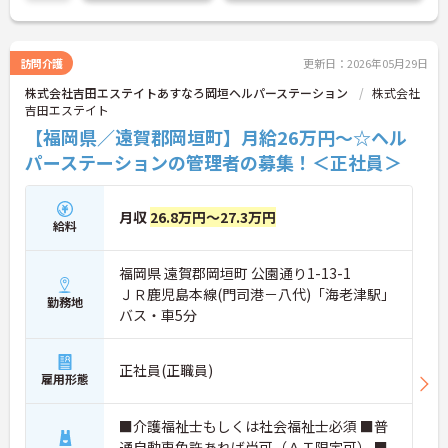
さい！
訪問介護
更新日：2026年05月29日
株式会社吉田エステイトあすなろ岡垣ヘルパーステーション
株式会社
吉田エステイト
【福岡県／遠賀郡岡垣町】月給26万円～☆ヘル
パーステーションの管理者の募集！＜正社員＞
月収
26.8万円～27.3万円
給料
福岡県 遠賀郡岡垣町 公園通り1-13-1
ＪＲ鹿児島本線(門司港－八代)「海老津駅」
勤務地
バス・車5分
正社員(正職員)
雇用形態
■介護福祉士もしくは社会福祉士必須 ■普
通自動車免許あれば尚可（ＡＴ限定可） ■