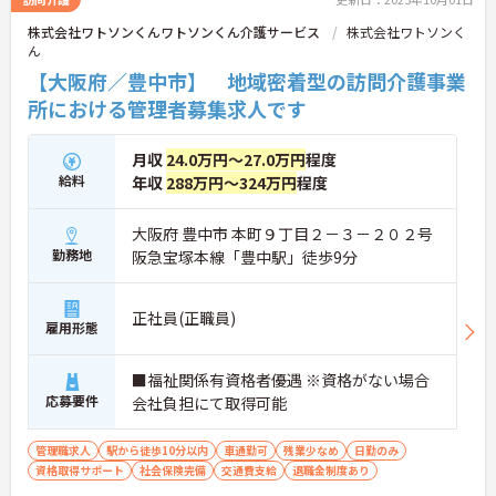
株式会社ワトソンくんワトソンくん介護サービス
株式会社ワトソンく
ん
【大阪府／豊中市】 地域密着型の訪問介護事業
所における管理者募集求人です
月収
24.0万円～27.0万円
程度
給料
年収
288万円～324万円
程度
大阪府 豊中市 本町９丁目２－３－２０２号
勤務地
阪急宝塚本線「豊中駅」徒歩9分
正社員(正職員)
雇用形態
■福祉関係有資格者優遇 ※資格がない場合
応募要件
会社負担にて取得可能
管理職求人
駅から徒歩10分以内
車通勤可
残業少なめ
日勤のみ
資格取得サポート
社会保険完備
交通費支給
退職金制度あり