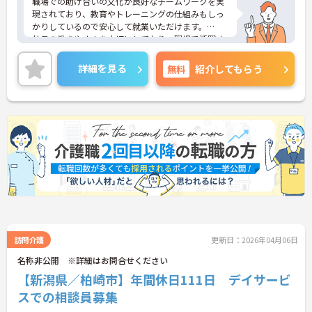
職場での助け合いの文化が良好なチームワークを実
現されており、教育やトレーニングの仕組みもしっ
かりしているので安心して就業いただけます。
社員の働きやすさを大切にしており、現場で活躍す
るスタッフのアイデアや要望をダイレクトにトップ
に伝える【アイデアメモ制度】や、
詳細を見る
無料
紹介してもらう
勤続年数等に応じてポイントが貯まり、貯まったポ
イントで好きな商品に交換できるシステム【ソラス
トポイント】などがあります。
ご興味をお持ちの方には、詳細の情報や面接のポイ
ントをお伝えしますのでお気軽にお問い合わせくだ
さい。
訪問介護
更新日：2026年04月06日
名称非公開 ※詳細はお問合せください
【新潟県／柏崎市】年間休日111日 デイサービ
スでの相談員募集