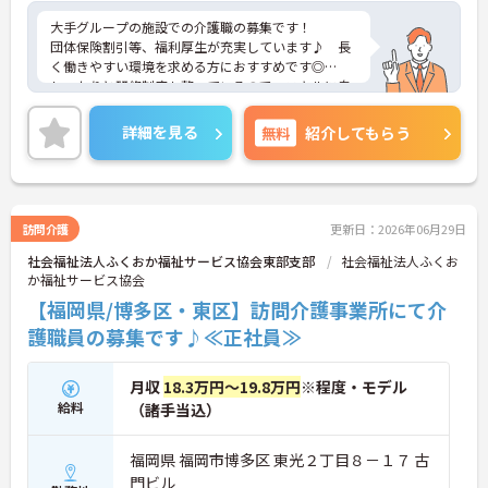
大手グループの施設での介護職の募集です！
団体保険割引等、福利厚生が充実しています♪ 長
く働きやすい環境を求める方におすすめです◎
しっかりと研修制度も整っているので、スキルに自
信がない方でもご安心ください☆
ご興味のある方には、面接対策ポイントなど、さら
詳細を見る
無料
紹介してもらう
に詳細をお話しいたしますのでお気軽にご相談くだ
さい！
訪問介護
更新日：2026年06月29日
社会福祉法人ふくおか福祉サービス協会東部支部
社会福祉法人ふくお
か福祉サービス協会
【福岡県/博多区・東区】訪問介護事業所にて介
護職員の募集です♪≪正社員≫
月収
18.3万円～19.8万円
※程度・モデル
給料
（諸手当込）
福岡県 福岡市博多区 東光２丁目８－１７ 古
門ビル