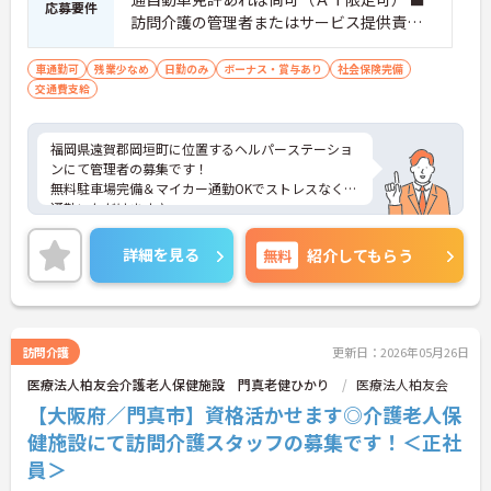
応募要件
訪問介護の管理者またはサービス提供責任
者必須
車通勤可
残業少なめ
日勤のみ
ボーナス・賞与あり
社会保険完備
交通費支給
福岡県遠賀郡岡垣町に位置するヘルパーステーショ
ンにて管理者の募集です！
無料駐車場完備＆マイカー通勤OKでストレスなくご
通勤いただけます♪
ご興味ある方には、面接対策ポイントなど、さらに
詳細をお話しいたしますのでお気軽にご相談くださ
詳細を見る
無料
紹介してもらう
い！
訪問介護
更新日：2026年05月26日
医療法人柏友会介護老人保健施設 門真老健ひかり
医療法人柏友会
【大阪府／門真市】資格活かせます◎介護老人保
健施設にて訪問介護スタッフの募集です！＜正社
員＞