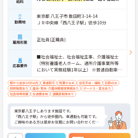
給料
東京都 八王子市 散田町3-14-14
勤務地
ＪＲ中央線「西八王子駅」徒歩10分
正社員(正職員)
雇用形態
■社会福祉士、社会福祉主事、介護福祉士
（特別養護老人ホーム、通所介護事業所等
応募要件
において実務経験1年以上） ※普通自動車免
許
駅から徒歩10分以内
車通勤可
残業少なめ
住宅手当・補助
日勤のみ
研修制度あり
産休･育休･介護休暇取得実績あり
ボーナス・賞与あり
社会保険完備
交通費支給
退職金制度あり
東京都八王子しあります施設です。
「西八王子駅」から徒歩圏内、車通勤も可能です。
ご興味のある方は是非お気軽にお問い合わせくださ
い。