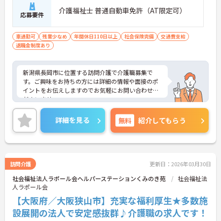
介護福祉士 普通自動車免許（AT限定可）
応募要件
車通勤可
残業少なめ
年間休日110日以上
社会保険完備
交通費支給
退職金制度あり
新潟県長岡市に位置する訪問介護で介護職募集で
す。ご興味をお持ちの方には詳細の情報や面接のポ
イントをお伝えしますのでお気軽にお問い合わせく
ださいませ。
詳細を見る
無料
紹介してもらう
訪問介護
更新日：2026年03月30日
社会福祉法人ラポール会ヘルパーステーションくみのき苑
社会福祉法
人ラポール会
【大阪府／大阪狭山市】充実な福利厚生★多数施
設展開の法人で安定感抜群♪介護職の求人です！