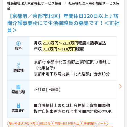
社会福祉法人京都福祉サービス協会
社会福祉法人京都福祉サービス協
会
【京都府／京都市北区】年間休日120日以上♪訪
問介護事業所にて生活相談員の募集です！＜正社
員＞
月収
21.0万円～21.3万円
程度※諸手当込
給料
年収
313万円～318万円
程度
京都府 京都市北区 紫野上御所田町９番地１
（北事務所）
勤務地
京都市地下鉄烏丸線「北大路駅」徒歩10分
正社員(正職員)
雇用形態
■介護福祉士または社会福祉士資格 ■原動
応募要件
機付自転車免許あれば尚可 ■未経験の方OK
駅から徒歩10分以内
日勤のみ
年間休日110日以上
資格取得サポート