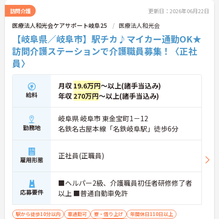
訪問介護
更新日：2026年06月22日
医療法人和光会ケアサポート岐阜25
医療法人和光会
【岐阜県／岐阜市】駅チカ♪マイカー通勤OK★
訪問介護ステーションで介護職員募集！〈正社
員〉
月収
19.6万円
～以上(諸手当込み)
給料
年収
270万円
～以上(諸手当込み)
岐阜県 岐阜市 東金宝町1－12
勤務地
名鉄名古屋本線「名鉄岐阜駅」徒歩6分
正社員(正職員)
雇用形態
■ヘルパー2級、介護職員初任者研修修了者
応募要件
以上 ■普通自動車免許
駅から徒歩10分以内
車通勤可
寮・借り上げ
年間休日110日以上