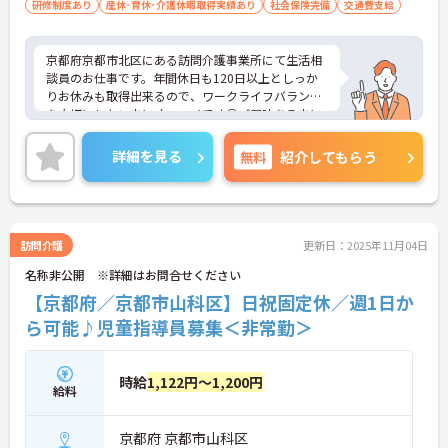
研修制度あり
産休･育休･介護休暇取得実績あり
社会保険完備
交通費支給
京都府京都市北区にある訪問介護事業所にて生活相
談員のお仕事です。年間休日も120日以上としっか
りお休みも取得出来るので、ワークライフバランス
を大切にしたい方にオススメです◎ご興味ある方に
は、面接対策ポイントなど、さらに詳細をお話しい
たしますのでお気軽にご相談ください。
詳細を見る
無料
紹介してもらう
訪問介護
更新日：2025年11月04日
名称非公開 ※詳細はお問合せください
【京都府／京都市山科区】日祝固定休／週1日か
ら可能♪児童指導員募集＜非常勤＞
時給
1,122円～1,200円
給料
京都府 京都市山科区