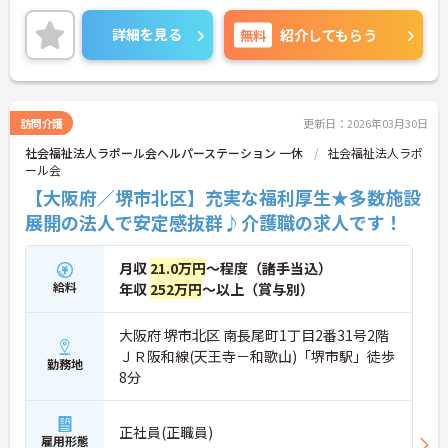
せください。さらに詳細などお伝えします！
詳細を見る
無料
紹介してもらう
訪問介護
更新日：2026年03月30日
社会福祉法人ラポール会ヘルパーステーション 一休
社会福祉法人ラポ
ール会
【大阪府／堺市北区】充実な福利厚生★多数施設
展開の法人で安定感抜群♪介護職の求人です！
月収
21.0万円
～程度（諸手当込）
給料
年収
252万円
～以上（賞与別）
大阪府 堺市北区 南長尾町1丁目2番31号2階
ＪＲ阪和線(天王寺－和歌山)「堺市駅」徒歩
勤務地
8分
正社員(正職員)
雇用形態