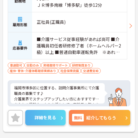
勤務地
ＪＲ博多南線「博多駅」徒歩12分
正社員(正職員)
雇用形態
■介護サービス従事経験があれば尚可 ■介
護職員初任者研修修了者（ホームヘルパー2
応募要件
級）以上 ■普通自動車運転免許 ※あれば
尚可（ＡＴ限定可）
車通勤可
日勤のみ
資格取得サポート
研修制度あり
産休･育休･介護休暇取得実績あり
社会保険完備
交通費支給
福岡市博多区に位置する、訪問介護事業所にて介護
職員の募集です♪
介護業界でステップアップしたい方におすすです◎
あなたの経験やスキルを活かして、高齢者の皆さま
が安心して過ごせる空間づくりにチャレンジしてみ
ませんか？
詳細を見る
無料
紹介してもらう
ご興味ある方には、面接のポイントなど、さらに詳
細をお話致しますのでお気軽にご相談ください。