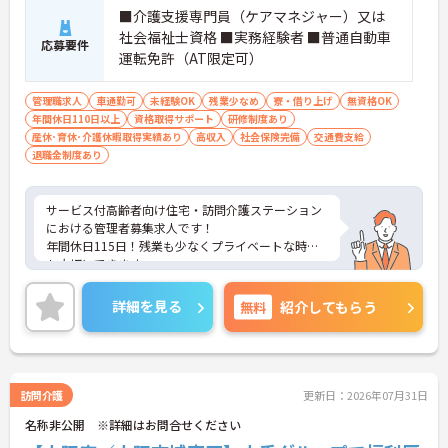
■介護支援専門員（ケアマネジャー）又は
社会福祉士資格 ■実務経験者 ■普通自動車
応募要件
運転免許（AT限定可）
管理職求人
車通勤可
未経験OK
残業少なめ
寮・借り上げ
無資格OK
年間休日110日以上
資格取得サポート
研修制度あり
産休･育休･介護休暇取得実績あり
高収入
社会保険完備
交通費支給
退職金制度あり
サービス付高齢者向け住宅・訪問介護ステーション
における管理者募集求人です！
年間休日115日！残業も少なくプライベートな時間
も大切にできます。
単身用・世帯用の入居可能住宅あり！遠方にお住ま
いの方も安心です。
詳細を見る
無料
紹介してもらう
ご興味ある方には、面接のポイントなど、さらに詳
細をお話致しますのでお気軽にご相談ください。
訪問介護
更新日：2026年07月31日
名称非公開 ※詳細はお問合せください