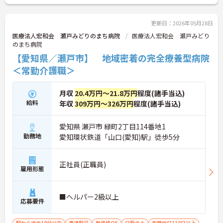
い。
更新日：2026年05月28日
医療法人宏和会 瀬戸みどりのまち病院
医療法人宏和会 瀬戸みどり
のまち病院
【愛知県／瀬戸市】 地域密着の完全療養型病院
＜常勤介護職＞
月収
20.4万円～21.8万円
程度(諸手当込)
給料
年収
309万円～326万円
程度(諸手当込)
愛知県 瀬戸市 緑町2丁目114番地1
勤務地
愛知環状鉄道「山口(愛知)駅」徒歩5分
正社員(正職員)
雇用形態
■ヘルパー2級以上
応募要件
駅から徒歩10分以内
車通勤可
無資格OK
日勤のみ
年間休日110日以上