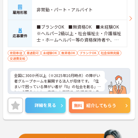
非常勤・パート・アルバイト
雇用形態
■ブランクOK ■無資格OK ■未経験OK
※ヘルパー2級以上・社会福祉士・介護福祉
応募要件
士・ホームヘルパー等の資格保持者や、福
祉系業務経験者、障害者支援施設経験者、
生活支援員、障害者支援員、就労支援員、
夜勤専従
車通勤可
未経験OK
無資格OK
ブランクOK
社会保険完備
交通費支給
生活相談員等の経験歓迎
全国に300か所以上（※2025年10月時点）の障がい
者グループホームを展開する法人が母体です。「住
まいで困っている障がい者が『0』の社会を創る」
という理念のもと、安定した基盤でご利用者様の自
立を支援しています。週1日からの勤務が可能で、W
ワークや扶養内での勤務も歓迎しており、ご自身の
詳細を見る
無料
紹介してもらう
ペースで働けます。20代から60代まで幅広い世代が
活躍中で、未経験や無資格の方でも安心してスター
トできるよう、先輩スタッフが丁寧にサポートしま
す。昇給の機会は年2回あり、頑張りが評価される環
境です。正社員登用制度や産休・育休制度も整って
いるため、ライフステージに合わせて長く働き続け