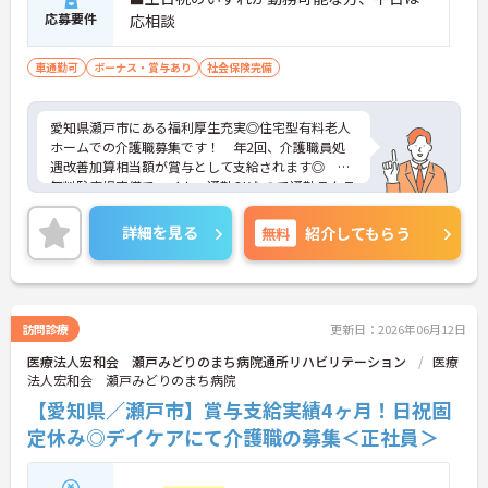
応募要件
応相談
車通勤可
ボーナス・賞与あり
社会保険完備
愛知県瀬戸市にある福利厚生充実◎住宅型有料老人
ホームでの介護職募集です！ 年2回、介護職員処
遇改善加算相当額が賞与として支給されます◎
無料駐車場完備でマイカー通勤OKなので通勤ラクラ
ク♪ 動植物園の招待券プレゼントや新車購入キャ
ッシュバック制度等、福利厚生が充実しています☆
詳細を見る
無料
紹介してもらう
ご興味のある方には、面接対策ポイントなど、さら
に詳細をお話しいたしますのでお気軽にご相談くだ
さい！
訪問診療
更新日：2026年06月12日
医療法人宏和会 瀬戸みどりのまち病院通所リハビリテーション
医療
法人宏和会 瀬戸みどりのまち病院
【愛知県／瀬戸市】賞与支給実績4ヶ月！日祝固
定休み◎デイケアにて介護職の募集＜正社員＞