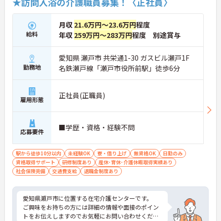
★訪問入浴の介護職員募集！〈正社員〉
月収
21.6万円～23.6万円
程度
給料
年収
259万円～283万円
程度 別途賞与
愛知県 瀬戸市 共栄通1-30 ガスビル瀬戸1F
勤務地
名鉄瀬戸線「瀬戸市役所前駅」徒歩6分
正社員(正職員)
雇用形態
■学歴・資格・経験不問
応募要件
駅から徒歩10分以内
未経験OK
寮・借り上げ
無資格OK
日勤のみ
資格取得サポート
研修制度あり
産休･育休･介護休暇取得実績あり
社会保険完備
交通費支給
退職金制度あり
愛知県瀬戸市に位置する在宅介護センターです。
ご興味をお持ちの方には詳細の情報や面接のポイン
トをお伝えしますのでお気軽にお問い合わせくださ