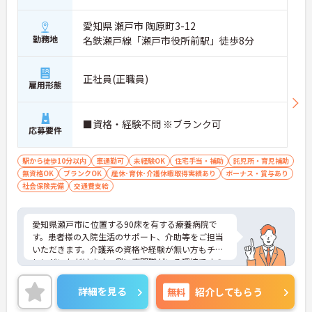
配置や夜間複数名体制が敷かれているため、業務に
追われることなくご利用者様のペースに合わせたサ
愛知県 瀬戸市 陶原町3-12
ポートが可能です。施設も専用設計で働きやすく、
勤務地
名鉄瀬戸線「瀬戸市役所前駅」徒歩8分
ご自身の理想とする福祉を実践できる環境が整って
います。
正社員(正職員)
雇用形態
■資格・経験不問 ※ブランク可
応募要件
駅から徒歩10分以内
車通勤可
未経験OK
住宅手当・補助
託児所・育児補助
無資格OK
ブランクOK
産休･育休･介護休暇取得実績あり
ボーナス・賞与あり
社会保険完備
交通費支給
愛知県瀬戸市に位置する90床を有する療養病院で
す。患者様の入院生活のサポート、介助等をご担当
いただきます。介護系の資格や経験が無い方もチャ
レンジいただけます。側に専門職がいる環境ですの
で安心して業務に専念いただけます。4週9休制、年
末年始、夏休みもありリフレッシュしながら働けま
詳細を見る
無料
紹介してもらう
す。最寄駅徒歩圏内の好立地も魅力です。ご興味の
ある方には、面接対策ポイントなど、さらに詳細を