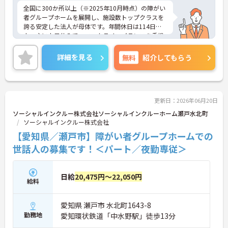
祉経験歓迎
全国に300か所以上（※2025年10月時点）の障がい
者グループホームを展開し、施設数トップクラスを
誇る安定した法人が母体です。年間休日は114日以
上、主に土日休みで、ワークライフバランスを重視
した働き方が可能です。産前産後・育児休暇制度も
あり、子育て世代も安心して働ける環境が整ってい
詳細を見る
無料
紹介してもらう
ます。一般社員研修や外部勉強会受講支援制度など
を通じて着実にスキルアップもできます。チームを
まとめ、メンバーの成長を後押しすることにやりが
いを感じる方、新しい挑戦に意欲的な方にぴったり
の職場です。ご興味のある方は詳細等をお伝えしま
更新日：2026年06月20日
すので、お気軽にお問い合わせください。
ソーシャルインクルー株式会社ソーシャルインクルーホーム瀬戸水北町
ソーシャルインクルー株式会社
【愛知県／瀬戸市】障がい者グループホームでの
世話人の募集です！＜パート／夜勤専従＞
日給
20,475円～22,050円
給料
愛知県 瀬戸市 水北町1643-8
勤務地
愛知環状鉄道「中水野駅」徒歩13分