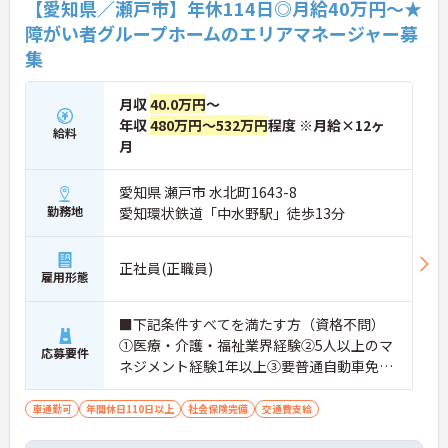
【愛知県／瀬戸市】年休114日◎月給40万円～★
障がい者グループホームのエリアマネージャー募
集
月収
40.0万円
～
年収
480万円～532万円
程度 ※月給×12ヶ
給料
月
愛知県 瀬戸市 水北町1643-8
勤務地
愛知環状鉄道「中水野駅」徒歩13分
正社員(正職員)
雇用形態
■下記条件すべてを満たす方（資格不問）
①医療・介護・福祉業界経験②5人以上のマ
応募要件
ネジメント経験1年以上③要普通自動車免許
（AT限定可）※介護業界に関する有資格者
（介護職員初任者研修、介護福祉士な
車通勤可
年間休日110日以上
社会保険完備
交通費支給
ど）、営業経験（業種問わず）、障がい福