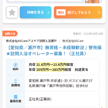
いませ。
詳細を見る
無料
紹介してもらう
訪問入浴
更新日：2026年05月18日
株式会社ASCareアスケア訪問入浴瀬戸
株式会社ASCare
【愛知県／瀬戸市】無資格・未経験歓迎♪寮完備
★訪問入浴オペレーター募集！〈正社員〉
月収
21.6万円～23.6万円
程度
給料
年収
259万円～283万円
程度 別途賞与
愛知県 瀬戸市 共栄通1-30 ガスビル瀬戸1F
勤務地
名鉄瀬戸線「瀬戸市役所前駅」徒歩6分
正社員(正職員)
雇用形態