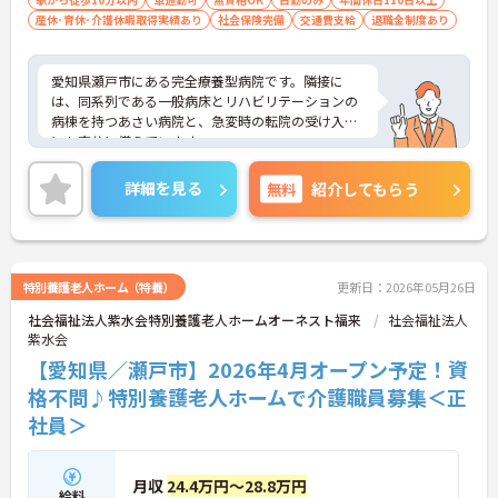
産休･育休･介護休暇取得実績あり
社会保険完備
交通費支給
退職金制度あり
愛知県瀬戸市にある完全療養型病院です。隣接に
は、同系列である一般病床とリハビリテーションの
病棟を持つあさい病院と、急変時の転院の受け入れ
にも充分に備えています。
また、最寄り駅から徒歩5分と好立地ですし、駐車
場の用意もあり、マイカーでの通勤も可能なので通
詳細を見る
無料
紹介してもらう
勤も大変便利です。
年間休日110日以上であったり、手当や福利厚生が
充実している点も魅力です。仕事に対するモチベー
ションアップに繋がりますね。
ご興味をお持ちの方には、詳細の情報や面接のポイ
特別養護老人ホーム（特養）
更新日：2026年05月26日
ントをお伝えしますのでお気軽にお問い合わせくだ
社会福祉法人紫水会特別養護老人ホームオーネスト福来
社会福祉法人
さい。
紫水会
【愛知県／瀬戸市】2026年4月オープン予定！資
格不問♪特別養護老人ホームで介護職員募集＜正
社員＞
月収
24.4万円～28.8万円
給料