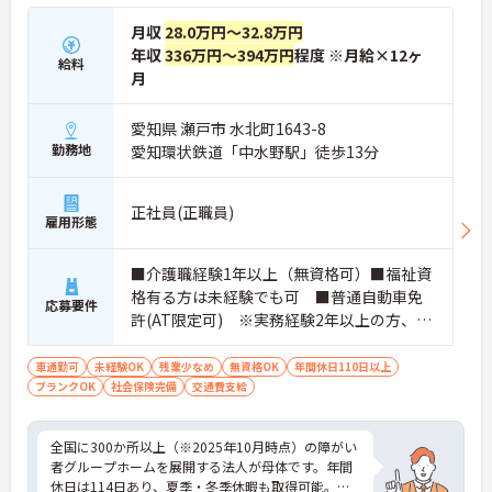
月収
28.0万円～32.8万円
★おすすめPOINT★
・広域支援員として複数のホームを巡るため、各ホ
年収
336万円～394万円
程度 ※月給×12ヶ
給料
ームのパートスタッフの教育やサポートにも携わる
月
ことができ、現場の介助業務にとどまらず、施設運
営や人材育成の視点を養うことで、将来のエリアマ
愛知県 瀬戸市 水北町1643-8
ネージャー候補としてのステップアップに直結しま
勤務地
愛知環状鉄道「中水野駅」徒歩13分
す。
・定年70歳、再雇用75歳までという業界屈指の制度
があり、20代から60代まで幅広い年代が活躍してい
正社員(正職員)
ます。年間休日も114日確保されているため、無理
雇用形態
なく長期的なキャリアを築いていただけます。
・全施設がバリアフリー設計かつ最新設備を備えて
おり、清潔感にあふれた美しい環境です。ハード面
■介護職経験1年以上（無資格可）■福祉資
に加え、ソフト面でも「献立の事前決定・レシピ完
格有る方は未経験でも可 ■普通自動車免
応募要件
備」により現場の負担が大幅に軽減されています。
許(AT限定可) ※実務経験2年以上の方、障
ご利用者様の安全性はもちろん、働くスタッフにと
がい者福祉に関する経験をお持ちの方大歓
っても身体的負担が少なく、高いモチベーションを
迎
車通勤可
未経験OK
残業少なめ
無資格OK
年間休日110日以上
保って業務に集中できます。
ブランクOK
社会保険完備
交通費支給
全国に300か所以上（※2025年10月時点）の障がい
者グループホームを展開する法人が母体です。年間
休日は114日あり、夏季・冬季休暇も取得可能。産