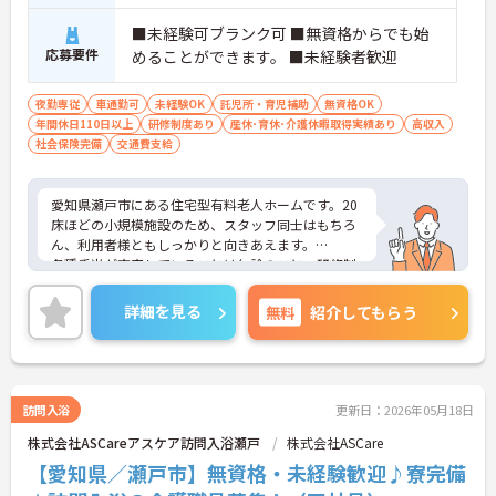
■未経験可ブランク可 ■無資格からでも始
応募要件
めることができます。 ■未経験者歓迎
夜勤専従
車通勤可
未経験OK
託児所・育児補助
無資格OK
年間休日110日以上
研修制度あり
産休･育休･介護休暇取得実績あり
高収入
社会保険完備
交通費支給
愛知県瀬戸市にある住宅型有料老人ホームです。20
床ほどの小規模施設のため、スタッフ同士はもちろ
ん、利用者様ともしっかりと向きあえます。
各種手当が充実していることは勿論のこと、研修制
度などもしっかりございますので、スキルアップも
可能です。
詳細を見る
無料
紹介してもらう
そのため、無資格の方も安心してご就業頂けます。
施設周辺には緑が多く、穏やかで静かな環境です。
近隣には大学病院もあり、利便性が優れているのも
特徴のひとつです。
ご興味をお持ちの方には詳細の情報や面接のポイン
訪問入浴
更新日：2026年05月18日
トをお伝えしますので、お気軽にお問い合わせくだ
株式会社ASCareアスケア訪問入浴瀬戸
株式会社ASCare
さいませ。
【愛知県／瀬戸市】無資格・未経験歓迎♪寮完備