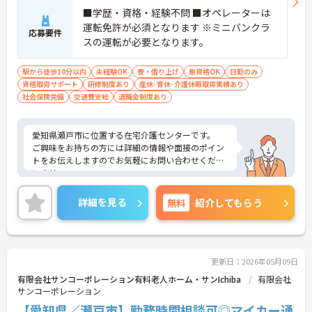
■学歴・資格・経験不問 ■オペレーターは
運転免許が必須となります ※ミニバンクラ
応募要件
スの運転が必要となります。
駅から徒歩10分以内
未経験OK
寮・借り上げ
無資格OK
日勤のみ
資格取得サポート
研修制度あり
産休･育休･介護休暇取得実績あり
社会保険完備
交通費支給
退職金制度あり
愛知県瀬戸市に位置する在宅介護センターです。
ご興味をお持ちの方には詳細の情報や面接のポイン
トをお伝えしますのでお気軽にお問い合わせくださ
いませ。
詳細を見る
無料
紹介してもらう
更新日：2026年05月09日
有限会社サンコーポレーション有料老人ホーム・サンIchiba
有限会社
サンコーポレーション
【愛知県／瀬戸市】勤務時間相談可◎マイカー通