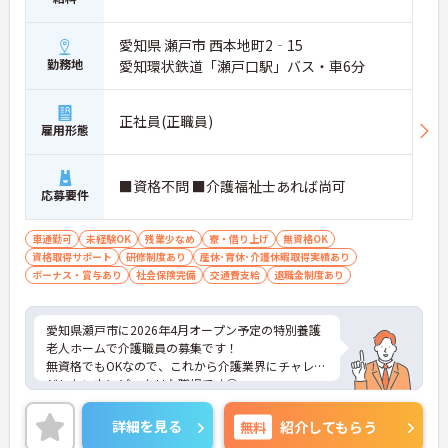
愛知県 瀬戸市 西本地町2‐15
勤務地
愛知環状鉄道「瀬戸口駅」バス・車6分
正社員(正職員)
雇用形態
■資格不問 ■介護福祉士あれば尚可
応募要件
車通勤可
未経験OK
残業少なめ
寮・借り上げ
無資格OK
資格取得サポート
研修制度あり
産休･育休･介護休暇取得実績あり
ボーナス・賞与あり
社会保険完備
交通費支給
退職金制度あり
愛知県瀬戸市に2026年4月オープン予定の特別養護
老人ホームで介護職員の募集です！
無資格でもOKなので、これから介護業界にチャレン
ジしたい方にピッタリな職場です◎
また、昇給と賞与もあるので、あなたの頑張りがし
っかり評価され、やりがいを持ってお仕事ができま
詳細を見る
無料
紹介してもらう
す♪