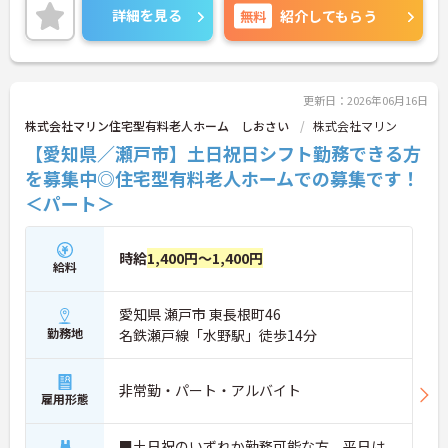
可能。これまでのご経験を活かし、新しいキャリア
詳細を見る
無料
紹介してもらう
を築きたい方、ぜひご応募ください。20代から60代
まで、幅広い年代の方が活躍できる職場です。ご興
味のある方は詳細等をお伝えしますので、お気軽に
お問い合わせください。
更新日：2026年06月16日
株式会社マリン住宅型有料老人ホーム しおさい
株式会社マリン
【愛知県／瀬戸市】土日祝日シフト勤務できる方
を募集中◎住宅型有料老人ホームでの募集です！
＜パート＞
時給
1,400円～1,400円
給料
愛知県 瀬戸市 東長根町46
勤務地
名鉄瀬戸線「水野駅」徒歩14分
非常勤・パート・アルバイト
雇用形態
■土日祝のいずれか勤務可能な方、平日は