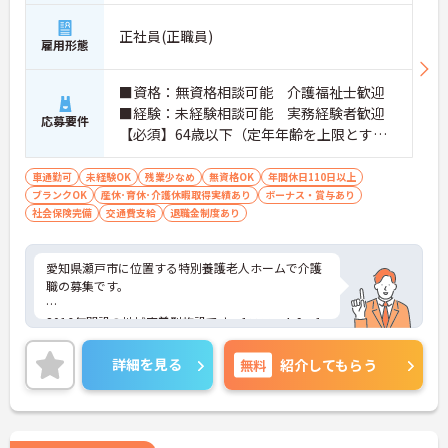
正社員(正職員)
雇用形態
■資格：無資格相談可能 介護福祉士歓迎
■経験：未経験相談可能 実務経験者歓迎
応募要件
【必須】64歳以下（定年年齢を上限とする
ため）
車通勤可
未経験OK
残業少なめ
無資格OK
年間休日110日以上
ブランクOK
産休･育休･介護休暇取得実績あり
ボーナス・賞与あり
社会保険完備
交通費支給
退職金制度あり
愛知県瀬戸市に位置する特別養護老人ホームで介護
職の募集です。
2016年開設の地域密着型施設です。1ユニット9～1
0名の少人数ケアを実践しており、ご利用者さま一
人ひとりに寄り添った支援ができます。
詳細を見る
無料
紹介してもらう
年間休日115日、残業は月5時間程度と少なく、ワー
クライフバランスを大切にしながら働ける環境で
す。
無料駐車場を完備しており、マイカー通勤も可能で
す。