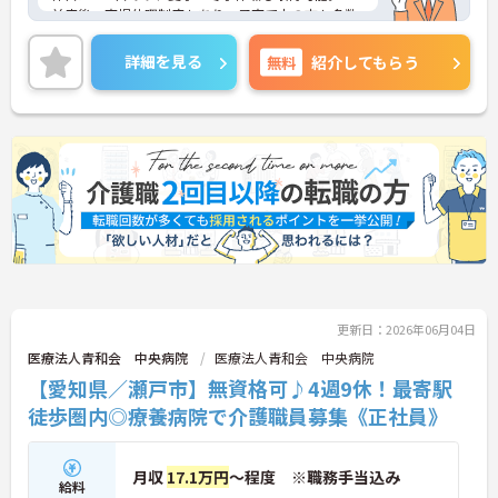
前産後・育児休暇制度もあり、子育て中の方も多数
活躍中で、ワークライフバランスを大切にしながら
働ける環境が整っています。研修制度や外部勉強会
詳細を見る
無料
紹介してもらう
の受講支援もあり、スキルアップもしっかりサポー
ト。将来的には管理者やエリアマネージャーへのキ
ャリアアップも目指せます。20代から60代まで幅広
い年代のスタッフが活躍しており、和やかな雰囲気
の職場です。介護経験を活かしたい方、福祉の資格
をお持ちの方、安定した法人でキャリアを築きたい
方におすすめです。
★おすすめPOINT★
・生活支援員からスタートし、サービス管理責任者
やエリアマネージャーへと続く明確なステップアッ
プの道筋が用意されています。急成長中の企業であ
るためポストも豊富にあり、専門性を高めながらマ
更新日：2026年06月04日
ネジメント職への挑戦も視野に入れていただけま
す。
医療法人青和会 中央病院
医療法人青和会 中央病院
・年間休日114日、残業月平均10時間程度という就
【愛知県／瀬戸市】無資格可♪4週9休！最寄駅
業環境に加え、産前産後休暇や育児休暇制度がしっ
徒歩圏内◎療養病院で介護職員募集《正社員》
かりと整備されています。オンとオフの切り替えを
明確にし、心身ともに充実した状態で長くご活躍い
ただけます。
・グループホーム一棟あたりの入居者様20名定員を
月収
17.1万円
～程度 ※職務手当込み
給料
常時2～4名のスタッフで支援、国基準を上回る人員