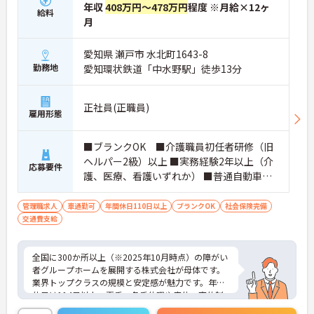
年収
408万円～478万円
程度 ※月給×12ヶ
給料
月
愛知県 瀬戸市 水北町1643-8
勤務地
愛知環状鉄道「中水野駅」徒歩13分
正社員(正職員)
雇用形態
■ブランクOK ■介護職員初任者研修（旧
ヘルパー2級）以上 ■実務経験2年以上（介
応募要件
護、医療、看護いずれか） ■普通自動車運
転免許(AT限定可) ※管理業務に就かれて
いた方歓迎
管理職求人
車通勤可
年間休日110日以上
ブランクOK
社会保険完備
交通費支給
全国に300か所以上（※2025年10月時点）の障がい
者グループホームを展開する株式会社が母体です。
業界トップクラスの規模と安定感が魅力です。年間
休日は114日以上、夏季・冬季休暇や産休・育休制
度もしっかり整っており、プライベートとの両立も