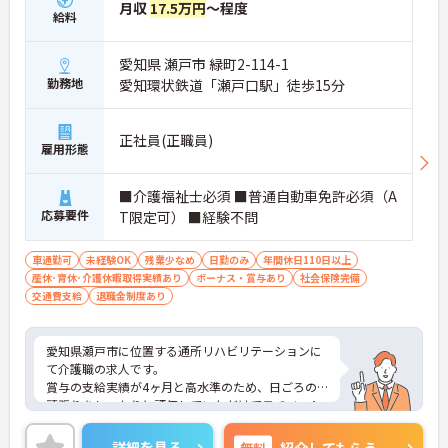
月収
17.5万円
～程度
給料
愛知県 瀬戸市 緑町2-114-1
勤務地
愛知環状鉄道「瀬戸口駅」徒歩15分
正社員(正職員)
雇用形態
■介護福祉士必須 ■普通自動車免許必須（A
応募要件
T限定可） ■経験不問
車通勤可
未経験OK
残業少なめ
日勤のみ
年間休日110日以上
産休･育休･介護休暇取得実績あり
ボーナス・賞与あり
社会保険完備
交通費支給
退職金制度あり
愛知県瀬戸市に位置する通所リハビリテーションに
て介護職の求人です。
賞与の支給実績が4ヶ月と高水準のため、日ごろの
頑張りをしっかりと評価していただけてモチベーシ
ョンアップに繋がりますね。日祝固定休みで年間休
日は118日あり、さらに残業も月10時間程度と少な
詳細を見る
無料
紹介してもらう