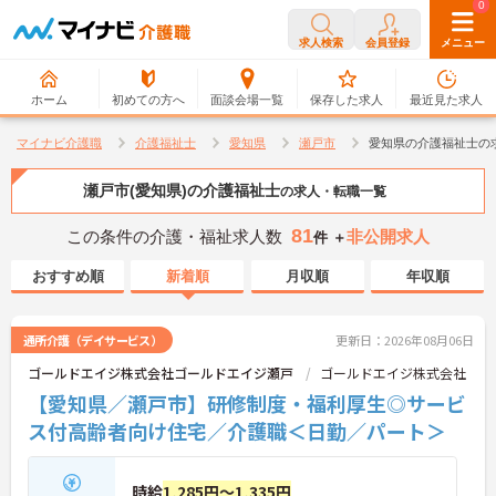
0
0
求人検索
会員登録
メニュー
ホーム
初めての方へ
面談会場一覧
保存した求人
最近見た求人
マイナビ介護職
介護福祉士
愛知県
瀬戸市
愛知県の介護福祉士の
瀬戸市(愛知県)の介護福祉士
の求人・転職一覧
81
この条件の介護・福祉求人数
非公開求人
件 ＋
おすすめ順
新着順
月収順
年収順
通所介護（デイサービス）
更新日：2026年08月06日
ゴールドエイジ株式会社ゴールドエイジ瀬戸
ゴールドエイジ株式会社
【愛知県／瀬戸市】研修制度・福利厚生◎サービ
ス付高齢者向け住宅／介護職＜日勤／パート＞
時給
1,285円～1,335円