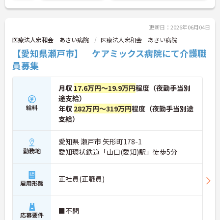
お話ししますのでお気軽にご相談ください！
更新日：2026年06月04日
医療法人宏和会 あさい病院
医療法人宏和会 あさい病院
【愛知県瀬戸市】 ケアミックス病院にて介護職
員募集
月収
17.6万円～19.9万円
程度（夜勤手当別
途支給）
給料
年収
282万円～319万円
程度（夜勤手当別途
支給）
愛知県 瀬戸市 矢形町178-1
勤務地
愛知環状鉄道「山口(愛知)駅」徒歩5分
正社員(正職員)
雇用形態
■不問
応募要件