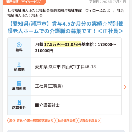
通所介護（デイサービス）
更新日：2026年07月21日
社会福祉法人ふたば福祉会高齢者総合福祉施設 ウィローふたば
社会
福祉法人ふたば福祉会
■ 少人数ケアに集中できる環境
【愛知県/瀬戸市】賞与4.5か月分の実績☆特別養
利用者さまとじっくり関われる環境です
護老人ホームでの介護職の募集です！＜正社員＞
・地域密着型特別養護老人ホーム
・1ユニット9～10名の少人数体制
・生活支援を中心とした介護業務
月収
17.5万円～31.0万円
基本給：175000～
→ 一人ひとりに寄り添った介護を実践できます♪
給料
310000円
■ メリハリある働き方を実現
愛知県 瀬戸市 西山町1丁目46-18
勤務地
プライベートも大切にしやすい環境です
・年間休日115日
・月9日休み（2月は8日）
正社員(正職員)
雇用形態
・残業月5時間程度
→ 自分の時間を確保しながら働けます♪
■介護福祉士
応募要件
■ 安心して長く働ける待遇面
産休･育休･介護休暇取得実績あり
社会保険完備
退職金制度あり
腰を据えてキャリア形成を目指せる環境です
・賞与計2.5ヶ月の過去実績