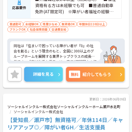
資格有る方は未経験でも可 ■普通自動車
応募要件
免許(AT限定可) ※障がい者福祉の経験は
不問です。※実務経験2年以上の方、障がい
者福祉に関する経験をお持ちの方大歓迎
車通勤可
未経験OK
残業少なめ
無資格OK
年間休日110日以上
ブランクOK
社会保険完備
交通費支給
同社は「住まいで困っている障がい者が『0』の社
会を創る」という理念のもと、全国に300以上のグ
ループホームを展開する業界トップクラスの成長企
業です。「広域生活支援員」は、車で1時間圏内の複
数施設を横断的に担当し、現場支援とパートスタッ
フのサポートを行うハイクラスなポジションです。
詳細を見る
無料
紹介してもらう
最新設備とバリアフリーが完備され、スタッフの身
体的負担が少なく、広域手当5万円が付与されるこ
とで高い給与水準を実現しています。年間休日114
日の確保や、献立・レシピの完全標準化による業務
効率化など、ワークライフバランスを保ちながら定
更新日：2026年06月09日
年70歳まで長期的に活躍できる制度が盤石に整って
ソーシャルインクルー株式会社ソーシャルインクルーホーム瀬戸水北町
います。複数施設を経験することで培われるマネジ
ソーシャルインクルー株式会社
メント視点は、将来的なエリアマネージャーへのキ
【愛知県／瀬戸市】無資格可／年休114日／キャ
ャリアアップにも直結しており、最新の環境で専門
性を発揮したいプロフェッショナルの方にお勧めで
リアアップ◎／障がい者GH／生活支援員
す。