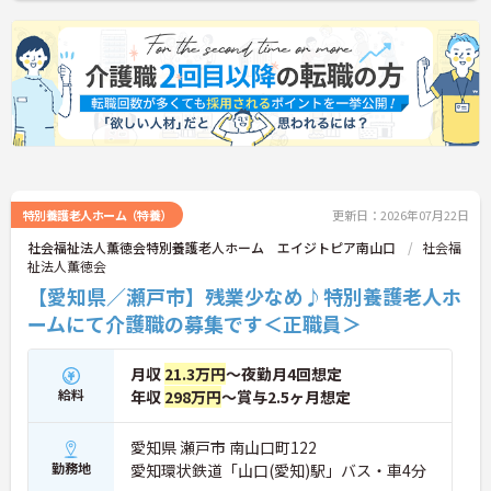
特別養護老人ホーム（特養）
更新日：2026年07月22日
社会福祉法人薫徳会特別養護老人ホーム エイジトピア南山口
社会福
祉法人薫徳会
【愛知県／瀬戸市】残業少なめ♪特別養護老人ホ
ームにて介護職の募集です＜正職員＞
月収
21.3万円
～夜勤月4回想定
給料
年収
298万円
～賞与2.5ヶ月想定
愛知県 瀬戸市 南山口町122
勤務地
愛知環状鉄道「山口(愛知)駅」バス・車4分