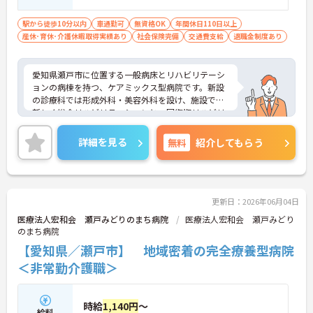
駅から徒歩10分以内
車通勤可
無資格OK
年間休日110日以上
産休･育休･介護休暇取得実績あり
社会保険完備
交通費支給
退職金制度あり
愛知県瀬戸市に位置する一般病床とリハビリテーシ
ョンの病棟を持つ、ケアミックス型病院です。新設
の診療科では形成外科・美容外科を設け、施設では
新しく総合リハビリテーションと、回復期リハビリ
テーションの許可を取得しました。また、最寄り駅
から徒歩5分と、マイカーでの通勤も可能なので通
詳細を見る
無料
紹介してもらう
勤に便利です。福利厚生が充実している点も魅力で
す。資格不問でチャレンジできます！
ご興味ある方には、面接対策ポイントなど、さらに
詳細をお話しいたしますのでお気軽にご相談くださ
い。
更新日：2026年06月04日
医療法人宏和会 瀬戸みどりのまち病院
医療法人宏和会 瀬戸みどり
のまち病院
【愛知県／瀬戸市】 地域密着の完全療養型病院
＜非常勤介護職＞
時給
1,140円
～
給料