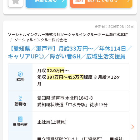
めですので、ご家庭や趣味などプライベートの時間
も充実させることができます。
ご経験のない方も応募可能です◎ ご興味のある方
には、面接対策ポイントなど、さらに詳細をご案内
しますのでお気軽にご相談ください！
更新日：2026年06月09日
ソーシャルインクルー株式会社ソーシャルインクルーホーム瀬戸水北町
ソーシャルインクルー株式会社
【愛知県／瀬戸市】月給33万円～／年休114日／
キャリアUP◎／障がい者GH／広域生活支援員
月収
32.0万円
～
年収
397万円～455万円
程度 ※月給×12ヶ
給料
月
愛知県 瀬戸市 水北町1643-8
勤務地
愛知環状鉄道「中水野駅」徒歩13分
正社員(正職員)
雇用形態
■介護職経験2年以上（無資格可） ■福祉