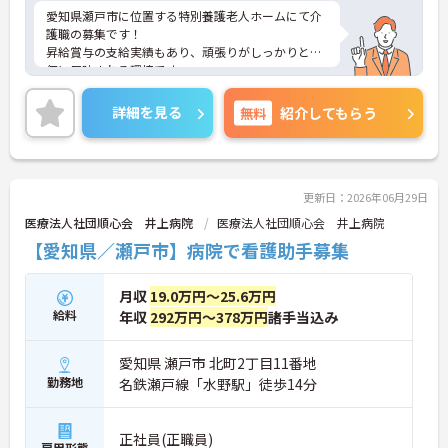
・退職金制度あり
愛知県瀬戸市に位置する特別養護老人ホームにて介
・マイカー通勤可能
護職の募集です！
→ 長期的な就業を目指しやすい職場です♪
昇給賞与の支給実績もあり、頑張りがしっかりと評
価に反映される環境です。
ご興味ある方には、面接対策ポイントなど、さらに
詳細をお話しいたしますのでお気軽にご相談くださ
詳細を見る
無料
紹介してもらう
い！
更新日：2026年06月29日
医療法人社団順心会 井上病院
医療法人社団順心会 井上病院
【愛知県／瀬戸市】病院で看護助手募集
月収
19.0万円～25.6万円
給料
年収
292万円～378万円
諸手当込み
愛知県 瀬戸市 北町2丁目11番地
勤務地
名鉄瀬戸線「水野駅」徒歩14分
正社員(正職員)
雇用形態