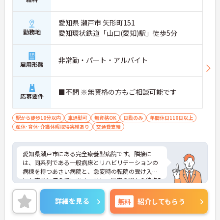
愛知県 瀬戸市 矢形町151
勤務地
愛知環状鉄道「山口(愛知)駅」徒歩5分
非常勤・パート・アルバイト
雇用形態
■不問 ※無資格の方もご相談可能です
応募要件
駅から徒歩10分以内
車通勤可
無資格OK
日勤のみ
年間休日110日以上
産休･育休･介護休暇取得実績あり
交通費支給
愛知県瀬戸市にある完全療養型病院です。隣接に
は、同系列である一般病床とリハビリテーションの
病棟を持つあさい病院と、急変時の転院の受け入れ
にも充分に備えています。また、最寄り駅から徒歩5
分と、マイカーでの通勤も可能なので通勤も大変便
利です。福利厚生が充実している点も魅力です。ご
詳細を見る
無料
紹介してもらう
興味ある方には、面接対策ポイントなど、さらに詳
細をお話しいたしますのでお気軽にご相談くださ