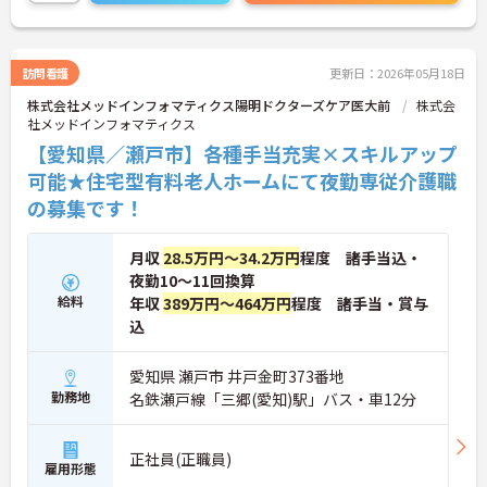
ご興味ある方は面接ポイントをお伝えしますので、
お気軽にご連絡ください。
訪問看護
更新日：2026年05月18日
株式会社メッドインフォマティクス陽明ドクターズケア医大前
株式会
社メッドインフォマティクス
【愛知県／瀬戸市】各種手当充実×スキルアップ
可能★住宅型有料老人ホームにて夜勤専従介護職
の募集です！
月収
28.5万円～34.2万円
程度 諸手当込・
夜勤10～11回換算
給料
年収
389万円～464万円
程度 諸手当・賞与
込
愛知県 瀬戸市 井戸金町373番地
勤務地
名鉄瀬戸線「三郷(愛知)駅」バス・車12分
正社員(正職員)
雇用形態