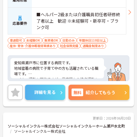
■ヘルパー2級または介護職員初任者研修終
了者以上 歓迎 ※未経験可・新卒可・ブラ
応募要件
ンク可
車通勤可
未経験OK
無資格OK
日勤のみ
年間休日110日以上
産休･育休･介護休暇取得実績あり
社会保険完備
退職金制度あり
愛知県瀬戸市に位置する病院です。
地域密着の病院で子育て中の方も活躍されている職
場です。
マイカー通勤も可能ですが、最寄駅から徒歩通勤も
可能です！アットホームな雰囲気で働きやすい職場
です。
詳細を見る
無料
紹介してもらう
ご興味のある方には面接対策ポイントなど詳細をお
話致しますので、お気軽にお問い合わせください。
更新日：2026年06月20日
ソーシャルインクルー株式会社ソーシャルインクルーホーム瀬戸水北町
ソーシャルインクルー株式会社