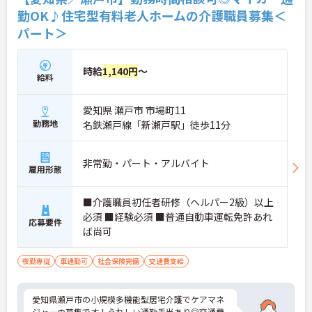
勤OK♪住宅型有料老人ホームの介護職員募集＜
パート＞
時給
1,140円
～
給料
愛知県 瀬戸市 市場町11
勤務地
名鉄瀬戸線「新瀬戸駅」徒歩11分
非常勤・パート・アルバイト
雇用形態
■介護職員初任者研修（ヘルパー2級）以上
必須 ■経験必須 ■普通自動車運転免許あれ
応募要件
ば尚可
夜勤専従
車通勤可
社会保険完備
交通費支給
愛知県瀬戸市の小規模多機能型居宅介護でケアマネ
ジャーの募集です！うれしい通勤手当あり◎交通費