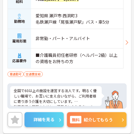
給料
愛知県 瀬戸市 西洞町3
勤務地
名鉄瀬戸線「尾張瀬戸駅」バス・車5分
非常勤・パート・アルバイト
雇用形態
■介護職員初任者研修（ヘルパー2級）以上
応募要件
の資格をお持ちの方
車通勤可
交通費支給
全国で60以上の施設を運営する法人です。明るく優
しい職場で、お互いに支え合いながら、ご利用者様
に寄り添う介護を大切にしています。
利用者様の笑顔のために一所懸命になれる方・チー
ム連携を大切に勤務出来る方を歓迎しています。
ご興味ある方には、面接対策ポイントなど、さらに
詳細を見る
無料
紹介してもらう
詳細をお話しいたしますのでお気軽にご相談くださ
い！