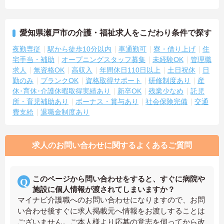
愛知県瀬戸市の介護・福祉求人をこだわり条件で探す
夜勤専従
駅から徒歩10分以内
車通勤可
寮・借り上げ
住
宅手当・補助
オープニングスタッフ募集
未経験OK
管理職
求人
無資格OK
高収入
年間休日110日以上
土日祝休
日
勤のみ
ブランクOK
資格取得サポート
研修制度あり
産
休･育休･介護休暇取得実績あり
新卒OK
残業少なめ
託児
所・育児補助あり
ボーナス・賞与あり
社会保険完備
交通
費支給
退職金制度あり
求人のお問い合わせに関するよくあるご質問
このページから問い合わせをすると、すぐに病院や
施設に個人情報が渡されてしまいますか？
マイナビ介護職へのお問い合わせになりますので、お問
い合わせ後すぐに求人掲載元へ情報をお渡しすることは
ございません。ご本人様より応募の意志を伺ってから改