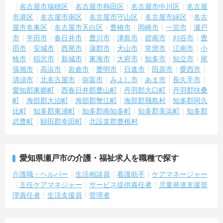
名古屋市瑞穂区
名古屋市熱田区
名古屋市中川区
名古屋
市港区
名古屋市南区
名古屋市守山区
名古屋市緑区
名古
屋市名東区
名古屋市天白区
豊橋市
岡崎市
一宮市
瀬戸
市
半田市
春日井市
豊川市
津島市
碧南市
刈谷市
豊
田市
安城市
西尾市
蒲郡市
犬山市
常滑市
江南市
小
牧市
稲沢市
新城市
東海市
大府市
知多市
知立市
尾
張旭市
高浜市
岩倉市
豊明市
日進市
田原市
愛西市
清須市
北名古屋市
弥富市
みよし市
あま市
長久手市
愛知郡東郷町
西春日井郡豊山町
丹羽郡大口町
丹羽郡扶桑
町
海部郡大治町
海部郡蟹江町
海部郡飛島村
知多郡阿久
比町
知多郡東浦町
知多郡南知多町
知多郡美浜町
知多郡
武豊町
額田郡幸田町
北設楽郡豊根村
愛知県瀬戸市の介護・福祉求人を職種で探す
介護職・ヘルパー
生活相談員
看護助手
ケアマネージャー
主任ケアマネジャー
サービス提供責任者
児童発達支援管
理責任者
生活支援員
管理者