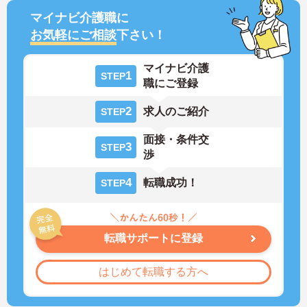
マイナビ介護職に
お気軽にご相談
下さい！
マイナビ介護
1
STEP
職にご登録
2
求人のご紹介
STEP
面接・条件交
3
STEP
渉
4
転職成功！
STEP
転職サポートに登録
はじめて転職する方へ