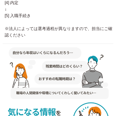
[4] 内定
↓
[5] 入職手続き
※法人によっては選考過程が異なりますので、担当にご確
認ください