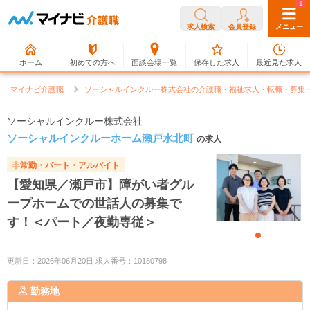
0
1
求人検索
会員登録
メニュー
ホーム
初めての方へ
面談会場一覧
保存した求人
最近見た求人
マイナビ介護職
ソーシャルインクルー株式会社の介護職・福祉求人・転職・募集
ソーシャルインクルー株式会社
ソーシャルインクルーホーム瀬戸水北町
の求人
非常勤・パート・アルバイト
【愛知県／瀬戸市】障がい者グル
ープホームでの世話人の募集で
す！＜パート／夜勤専従＞
更新日：2026年06月20日 求人番号：10180798
勤務地