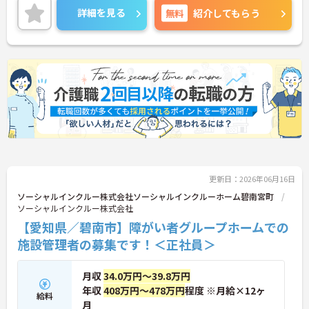
ージが変化しても働ける職場環境です。
詳細を見る
無料
紹介してもらう
ご興味のある方には、面接対策ポイントなど、さら
に詳細をご案内しますのでお気軽にご相談くださ
い！
更新日：2026年06月16日
ソーシャルインクルー株式会社ソーシャルインクルーホーム碧南宮町
ソーシャルインクルー株式会社
【愛知県／碧南市】障がい者グループホームでの
施設管理者の募集です！＜正社員＞
月収
34.0万円～39.8万円
年収
408万円～478万円
程度 ※月給×12ヶ
給料
月