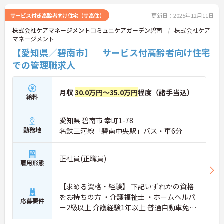
サービス付き高齢者向け住宅（サ高住）
更新日：2025年12月11日
株式会社ケアマネージメントコミュニケアガーデン碧南
株式会社ケア
マネージメント
【愛知県／碧南市】 サービス付高齢者向け住宅
での管理職求人
月収
30.0万円～35.0万円
程度（諸手当込）
給料
愛知県 碧南市 幸町1-78
勤務地
名鉄三河線「碧南中央駅」バス・車6分
正社員(正職員)
雇用形態
【求める資格・経験】 下記いずれかの資格
をお持ちの方 ・介護福祉士 ・ホームヘルパ
応募要件
ー2級以上 介護経験1年以上 普通自動車免許
（AT限定可）