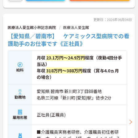
まで、幅広い年代の方が活躍できる職場です。ご興
味のある方は詳細等をお伝えしますので、お気軽に
お問い合わせください。
更新日：2026年06月04日
医療法人愛生館小林記念病院
医療法人愛生館
【愛知県／碧南市】 ケアミックス型病院での看
護助手のお仕事です《正社員》
月収
23.1万円～24.9万円
程度（夜勤4回分手
当込）
給料
年収
318万円～388万円
程度（賞与4.0ヵ月
の場合）
愛知県 碧南市 新川町3丁目88番地
勤務地
名鉄三河線「新川町(愛知)駅」徒歩2分
正社員(正職員)
雇用形態
■介護職員実務者研修、介護職員初任者研