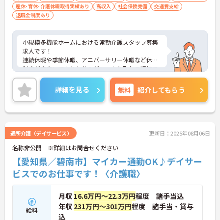
産休･育休･介護休暇取得実績あり
高収入
社会保険完備
交通費支給
退職金制度あり
小規模多機能ホームにおける常勤介護スタッフ募集
求人です！
連続休暇や季節休暇、アニバーサリー休暇など休暇
制度が充実しておりお休みがしっかり取れる環境で
す！
研修や勉強会などスキルアップの為の教育体制も充
詳細を見る
無料
紹介してもらう
実です！
ご興味ある方には、面接のポイントなど、さらに詳
細をお話致しますのでお気軽にご相談ください。
通所介護（デイサービス）
更新日：2025年08月06日
名称非公開 ※詳細はお問合せください
【愛知県／碧南市】マイカー通勤OK♪デイサー
ビスでのお仕事です！〈介護職〉
月収
16.6万円～22.3万円
程度 諸手当込
年収
231万円～301万円
程度 諸手当・賞与
給料
込