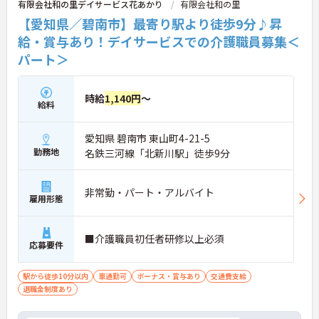
有限会社和の里デイサービス花あかり
有限会社和の里
【愛知県／碧南市】最寄り駅より徒歩9分♪昇
給・賞与あり！デイサービスでの介護職員募集＜
パート＞
時給
1,140円
～
給料
愛知県 碧南市 東山町4-21-5
勤務地
名鉄三河線「北新川駅」徒歩9分
非常勤・パート・アルバイト
雇用形態
■介護職員初任者研修以上必須
応募要件
駅から徒歩10分以内
車通勤可
ボーナス・賞与あり
交通費支給
退職金制度あり