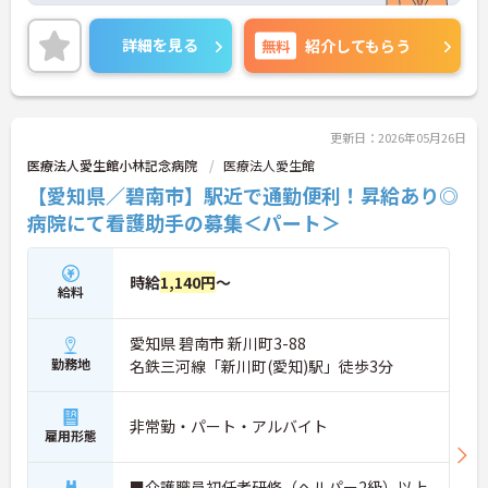
残業時間はほとんど発生しません。プライベートと
メリハリをつけて勤務できます。
詳細を見る
無料
紹介してもらう
入社後は研修があるので未経験者の方も会社がしっ
かりとサポートします。
ご興味をお持ちの方には、詳細の情報や面接のポイ
更新日：2026年05月26日
ントをお伝えしますのでお気軽にお問い合わせくだ
医療法人愛生館小林記念病院
医療法人愛生館
さい。
【愛知県／碧南市】駅近で通勤便利！昇給あり◎
病院にて看護助手の募集＜パート＞
時給
1,140円
～
給料
愛知県 碧南市 新川町3-88
勤務地
名鉄三河線「新川町(愛知)駅」徒歩3分
非常勤・パート・アルバイト
雇用形態
■介護職員初任者研修（ヘルパー2級）以上