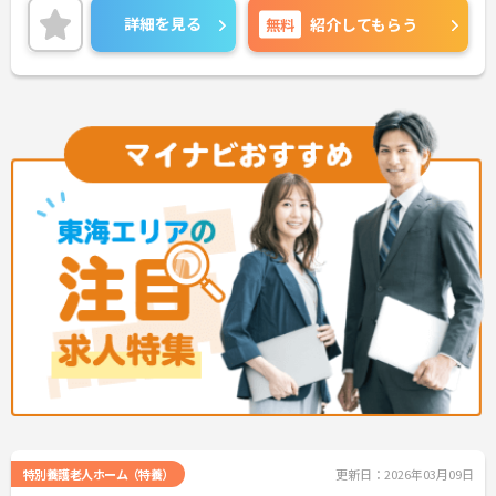
すので、お気軽にお問い合わせください。
詳細を見る
無料
紹介してもらう
特別養護老人ホーム（特養）
更新日：2026年03月09日