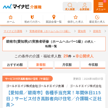
0
0
求人検索
会員登録
メニュー
ホーム
初めての方へ
面談会場一覧
保存した求人
最近見た求人
マイナビ介護職
実務者研修（ホームヘルパー1級）
愛知県
碧南市
碧南市(愛知県)の実務者研修（ホームヘルパー1級）
の求人・
転職一覧
29
この条件の介護・福祉求人数
非公開求人
件 ＋
おすすめ順
新着順
月収順
年収順
サービス付き高齢者向け住宅（サ高住）
更新日：2026年08月07日
ゴールドエイジ株式会社ゴールドエイジ衣浦
ゴールドエイジ株式会社
【愛知県／碧南市】各種手当充実！年間休日115
日♪サービス付き高齢者向け住宅／介護職＜正社
員＞