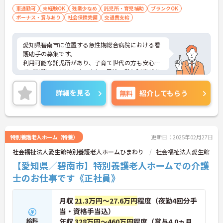
車通勤可
未経験OK
残業少なめ
託児所・育児補助
ブランクOK
ボーナス・賞与あり
社会保険完備
交通費支給
愛知県碧南市に位置する急性期総合病院における看
護助手の募集です。
利用可能な託児所があり、子育て世代の方も安心し
てご勤務いただけます。また、昇給・賞与制度があ
り、頑張りがきちんと評価される職場です。
ご興味のある方には、面接対策ポイントなど、さら
詳細を見る
無料
紹介してもらう
に詳細をお話しいたしますのでお気軽にご相談くだ
さい！
特別養護老人ホーム（特養）
更新日：2025年02月27日
社会福祉法人愛生館特別養護老人ホームひまわり
社会福祉法人愛生館
【愛知県／碧南市】特別養護老人ホームでの介護
士のお仕事です《正社員》
月収
21.3万円～27.6万円
程度（夜勤4回分手
当・資格手当込）
給料
年収
328万円～460万円
程度（賞与4.0ヵ月