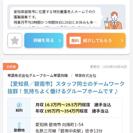
愛知県碧南市に位置する特別養護老人ホームでの介
護職募集です。
残業月平均3時間かつ年間休日120日とお休みも多い
のでワークライフバランスを重視している方におす
すめの求人です♪
ご興味のある方はご面接のポイントお伝えしますの
詳細を見る
無料
紹介してもらう
でご気軽にお問合せください。
その他
更新日：2026年03月06日
琴葉株式会社グループホーム琴葉向陽
琴葉株式会社
【愛知県／碧南市】スタッフ同士のチームワーク
抜群！気持ちよく働けるグループホームです♪
月収
16.3万円～29.5万円
程度 諸手当込
給料
年収
195万円～354万円
程度 諸手当込
愛知県 碧南市 向陽町1-54
勤務地
名鉄三河線「碧南中央駅」徒歩13分