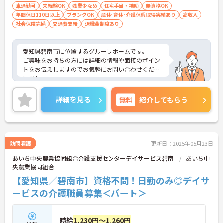
車通勤可
未経験OK
残業少なめ
住宅手当・補助
無資格OK
年間休日110日以上
ブランクOK
産休･育休･介護休暇取得実績あり
高収入
社会保険完備
交通費支給
退職金制度あり
愛知県碧南市に位置するグループホームです。
ご興味をお持ちの方には詳細の情報や面接のポイン
トをお伝えしますのでお気軽にお問い合わせくださ
いませ。
詳細を見る
無料
紹介してもらう
訪問看護
更新日：2025年05月23日
あいち中央農業協同組合介護支援センターデイサービス碧南
あいち中
央農業協同組合
【愛知県／碧南市】資格不問！日勤のみ◎デイサ
ービスの介護職員募集＜パート＞
時給
1,230円～1,260円