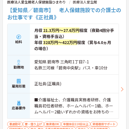
医療法人愛生館老人保健施設ひまわり
医療法人愛生館
【愛知県／碧南市】 老人保健施設での介護士の
お仕事です《正社員》
月収
21.3万円～27.6万円
程度（夜勤4回分手
当・資格手当込）
給料
年収
328万円～422万円
程度（賞与4.0ヵ月
の場合）
愛知県 碧南市 三角町1丁目7-1
勤務地
名鉄三河線「碧南中央駅」バス・車10分
正社員(正職員)
雇用形態
■介護福祉士、介護職員実務者研修、介護
職員初任者研修、ホームヘルパー1級、ホー
応募要件
ムヘルパー2級いずれかの資格をお持ちの方
※無資格・未経験応相談
車通勤可
寮・借り上げ
無資格OK
年間休日110日以上
資格取得サポート