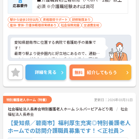
応募要件
必須 ※介護職経験あれば尚可
駅から徒歩10分以内
資格取得サポート
研修制度あり
産休･育休･介護休暇取得実績あり
社会保険完備
交通費支給
愛知県碧南市に位置する病院で看護助手の募集で
す！
最寄り駅より徒歩圏内と好立地にあるので、通勤の
ストレスが少ないのも嬉しいポイントです。週3日～
勤務OKでシフトの相談も可能なため自分のペースで
働くことができます！昇給制度があり、頑張りが評
詳細を見る
無料
紹介してもらう
価されてしっかりと還元されます。
こちらの求人にご興味がございましたら面接のポイ
ントもお伝えしますので是非ご応募お待ちしており
ます。
特別養護老人ホーム（特養）
更新日：2026年03月31日
社会福祉法人長寿会特別養護老人ホーム シルバーピアみどり苑
社会
福祉法人長寿会
【愛知県／碧南市】福利厚生充実◎特別養護老人
ホームでの訪問介護職員募集です！＜正社員＞