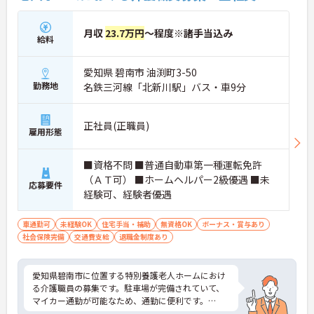
月収
23.7万円
～程度※諸手当込み
給料
愛知県 碧南市 油渕町3-50
勤務地
名鉄三河線「北新川駅」バス・車9分
正社員(正職員)
雇用形態
■資格不問 ■普通自動車第一種運転免許
（ＡＴ可） ■ホームヘルパー2級優遇 ■未
応募要件
経験可、経験者優遇
車通勤可
未経験OK
住宅手当・補助
無資格OK
ボーナス・賞与あり
社会保険完備
交通費支給
退職金制度あり
愛知県碧南市に位置する特別養護老人ホームにおけ
る介護職員の募集です。駐車場が完備されていて、
マイカー通勤が可能なため、通勤に便利です。