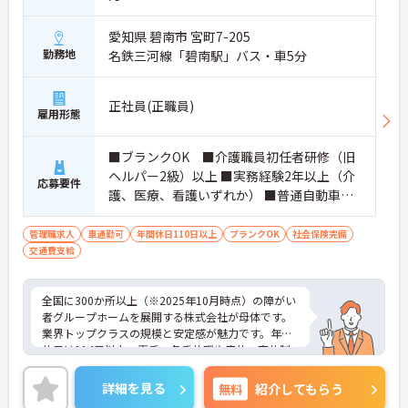
愛知県 碧南市 宮町7-205
勤務地
名鉄三河線「碧南駅」バス・車5分
正社員(正職員)
雇用形態
■ブランクOK ■介護職員初任者研修（旧
ヘルパー2級）以上 ■実務経験2年以上（介
応募要件
護、医療、看護いずれか） ■普通自動車運
転免許(AT限定可) ※管理業務に就かれて
いた方歓迎
管理職求人
車通勤可
年間休日110日以上
ブランクOK
社会保険完備
交通費支給
全国に300か所以上（※2025年10月時点）の障がい
者グループホームを展開する株式会社が母体です。
業界トップクラスの規模と安定感が魅力です。年間
休日は114日以上、夏季・冬季休暇や産休・育休制
度もしっかり整っており、プライベートとの両立も
可能。これまでのご経験を活かし、新しいキャリア
詳細を見る
無料
紹介してもらう
を築きたい方、ぜひご応募ください。20代から60代