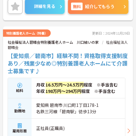
制度が充実しておりお休みがしっかり取れる環境で
詳細を見る
無料
紹介してもらう
す！
研修や勉強会などスキルアップの為の教育体制も充
実です！
特別養護老人ホーム（特養）
更新日：2024年11月29日
社会福祉法人碧晴会特別養護老人ホーム 川口結いの家
社会福祉法人
碧晴会
ご興味ある方には、面接のポイントなど、さらに詳
細をお話致しますのでお気軽にご相談ください。
【愛知県／碧南市】経験不問！資格取得支援制度
あり／残業少なめ◎特別養護老人ホームにて介護
士募集です♪
月収
16.5万円～24.5万円
程度 ※手当含む
給料
年収
198万円～294万円
程度 ※手当含む
愛知県 碧南市 川口町1丁目178-1
勤務地
名鉄三河線「碧南駅」徒歩13分
正社員(正職員)
雇用形態