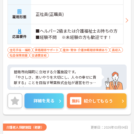
正社員(正職員)
雇用形態
■ヘルパー2級または介護福祉士お持ちの方
応募要件
■経験不問 ※未経験の方も歓迎です！
住宅手当・補助
資格取得サポート
産休･育休･介護休暇取得実績あり
高収入
社会保険完備
交通費支給
碧南市向陽町に立地する介護施設です。
「やさしさ、思いやりを大切にし、人々の幸せに貢
献する」ことを目指す琴葉株式会社が運営を行って
います。
スタッフ同士のチームワーク抜群！新人さんもすぐ
に馴染めますよ。
詳細を見る
無料
紹介してもらう
ご興味をお持ちの方には詳細の情報や面接のポイン
トをお伝えしますのでお気軽にお問い合わせくださ
いませ。
介護老人保健施設（老健）
更新日：2026年03月04日