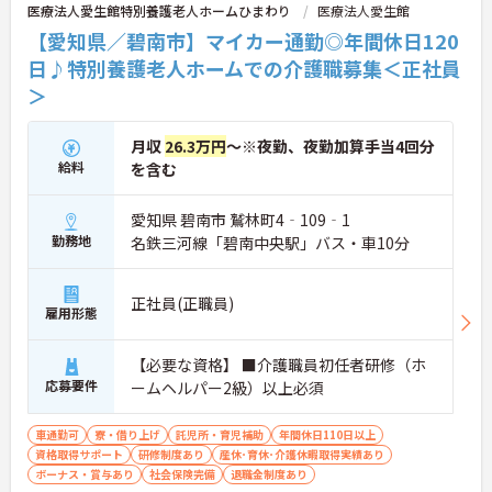
医療法人愛生館特別養護老人ホームひまわり
医療法人愛生館
【愛知県／碧南市】マイカー通勤◎年間休日120
日♪特別養護老人ホームでの介護職募集＜正社員
＞
月収
26.3万円
～※夜勤、夜勤加算手当4回分
給料
を含む
愛知県 碧南市 鷲林町4‐109‐1
勤務地
名鉄三河線「碧南中央駅」バス・車10分
正社員(正職員)
雇用形態
【必要な資格】 ■介護職員初任者研修（ホ
応募要件
ームヘルパー2級）以上必須
車通勤可
寮・借り上げ
託児所・育児補助
年間休日110日以上
資格取得サポート
研修制度あり
産休･育休･介護休暇取得実績あり
ボーナス・賞与あり
社会保険完備
退職金制度あり