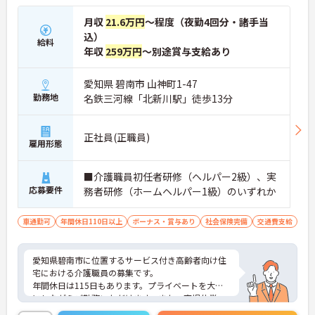
月収
21.6万円
～程度（夜勤4回分・諸手当
込）
給料
年収
259万円
～別途賞与支給あり
愛知県 碧南市 山神町1-47
勤務地
名鉄三河線「北新川駅」徒歩13分
正社員(正職員)
雇用形態
■介護職員初任者研修（ヘルパー2級）、実
応募要件
務者研修（ホームヘルパー1級）のいずれか
車通勤可
年間休日110日以上
ボーナス・賞与あり
社会保険完備
交通費支給
愛知県碧南市に位置するサービス付き高齢者向け住
宅における介護職員の募集です。
年間休日は115日もあります。プライベートを大切
にしながらご勤務いただけます。また、育児休業・
介護休業・看護休暇の取得実績があり、ライフステ