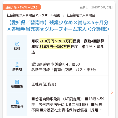
通所介護（デイサービス）
更新日：2025年06月05日
社会福祉法人百陽会アルクオーレ碧南
社会福祉法人百陽会
【愛知県／碧南市】残業少なめ×賞与3.5ヶ月分
×各種手当充実★グループホーム求人＜介護職＞
月収
21.8万円～26.2万円
程度 夜勤4回換算
年収
316万円～390万円
程度 諸手当・賞与
給料
込
愛知県 碧南市 鴻島町4丁目50
勤務地
名鉄三河線「碧南中央駅」バス・車7分
正社員(正職員)
雇用形態
■普通自動車免許（AT限定可） ■18歳～59
歳（労働基準法等による年齢制限） ■経験
応募要件
不問 ■介護福祉士資格保持者優遇（採用
面・賃金面）