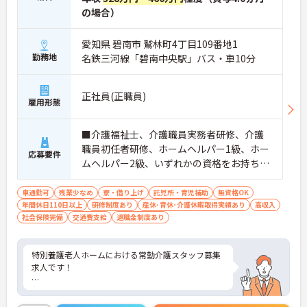
の場合）
愛知県 碧南市 鷲林町4丁目109番地1
勤務地
名鉄三河線「碧南中央駅」バス・車10分
正社員(正職員)
雇用形態
■介護福祉士、介護職員実務者研修、介護
職員初任者研修、ホームヘルパー1級、ホー
応募要件
ムヘルパー2級、いずれかの資格をお持ちの
方
車通勤可
残業少なめ
寮・借り上げ
託児所・育児補助
無資格OK
年間休日110日以上
研修制度あり
産休･育休･介護休暇取得実績あり
高収入
社会保険完備
交通費支給
退職金制度あり
特別養護老人ホームにおける常勤介護スタッフ募集
求人です！
連続休暇や季節休暇、アニバーサリー休暇など休暇