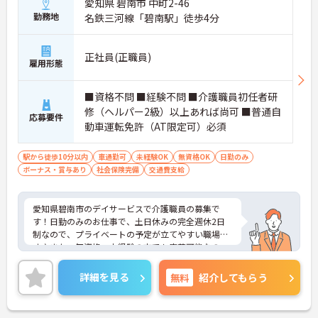
愛知県 碧南市 中町2-46
勤務地
名鉄三河線「碧南駅」徒歩4分
正社員(正職員)
雇用形態
■資格不問 ■経験不問 ■介護職員初任者研
修（ヘルパー2級）以上あれば尚可 ■普通自
応募要件
動車運転免許（AT限定可）必須
駅から徒歩10分以内
車通勤可
未経験OK
無資格OK
日勤のみ
ボーナス・賞与あり
社会保険完備
交通費支給
愛知県碧南市のデイサービスで介護職員の募集で
す！日勤のみのお仕事で、土日休みの完全週休2日
制なので、プライベートの予定が立てやすい職場で
す♪また、無資格、未経験の方でも応募可能なの
で、これから介護業界に挑戦したいという方にピッ
タリ◎ご興味のある方は、面接ポイントをお伝えし
詳細を見る
無料
紹介してもらう
ますので、お気軽にご連絡ください。