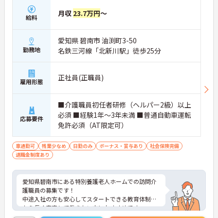
月収
23.7万円
～
給料
愛知県 碧南市 油渕町3-50
勤務地
名鉄三河線「北新川駅」徒歩25分
正社員(正職員)
雇用形態
■介護職員初任者研修（ヘルパー2級）以上
必須 ■経験1年～3年未満 ■普通自動車運転
応募要件
免許必須（AT限定可）
車通勤可
残業少なめ
日勤のみ
ボーナス・賞与あり
社会保険完備
退職金制度あり
愛知県碧南市にある特別養護老人ホームでの訪問介
護職員の募集です！
中途入社の方も安心してスタートできる教育体制だ
から長く安定して働きたい方におすすめです。
ご興味がある方は、ご面接のポイントをお伝えしま