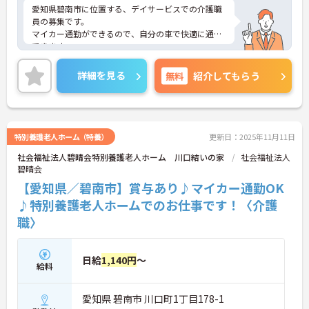
愛知県碧南市に位置する、デイサービスでの介護職
員の募集です。
マイカー通勤ができるので、自分の車で快適に通勤
できます。
また公共交通機関をご利用の方も、最寄り駅より徒
歩9分で通勤しやすい立地です。
詳細を見る
無料
紹介してもらう
さらに昇給・賞与があり、やりがいのあるお仕事で
す。
ご興味のある方は、面接ポイントをお伝えしますの
でお気軽にご連絡ください。
特別養護老人ホーム（特養）
更新日：2025年11月11日
社会福祉法人碧晴会特別養護老人ホーム 川口結いの家
社会福祉法人
碧晴会
【愛知県／碧南市】賞与あり♪マイカー通勤OK
♪特別養護老人ホームでのお仕事です！〈介護
職〉
日給
1,140円
～
給料
愛知県 碧南市 川口町1丁目178-1