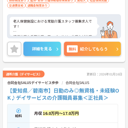
研修制度あり
産休･育休･介護休暇取得実績あり
高収入
社会保険完備
交通費支給
退職金制度あり
老人保健施設における常勤介護スタッフ募集求人で
す！
連続休暇や季節休暇、アニバーサリー休暇など休暇
制度が充実しておりお休みがしっかり取れる環境で
す！
詳細を見る
無料
紹介してもらう
研修や勉強会などスキルアップの為の教育体制も充
実です！
ご興味ある方には、面接のポイントなど、さらに詳
通所介護（デイサービス）
更新日：2026年01月16日
細をお話致しますのでお気軽にご相談ください。
合同会社SALUSデイサービス歩歩
合同会社SALUS
【愛知県／碧南市】日勤のみ◎無資格・未経験O
K♪デイサービスの介護職員募集＜正社員＞
月収
16.0万円～17.0万円
給料