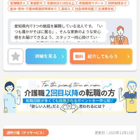
管理職求人
車通勤可
年間休日110日以上
資格取得サポート
研修制度あり
産休･育休･介護休暇取得実績あり
高収入
社会保険完備
交通費支給
愛知県内で3つの施設を展開している法人です。「い
つも誰かがそばに居る」、そんな家族のような安心
感をお届けできるよう、スタッフ一同心掛けていま
す。スタッフ教育ではOJTを中心に、その方に合わ
せた研修を実施。資格を取得したばかりの方やブラ
ンクのある方でも安心して働いていけます。また、
詳細を見る
無料
紹介してもらう
キャリアップを目指しやすい社風だということも、
当施設の魅力のひとつ。評価制度により、あなたの
頑張りをしっかりと評価いただけます。ご興味をお
持ちの方には詳細の情報や面接のポイントをお伝え
しますのでお気軽にお問い合わせくださいませ。
通所介護（デイサービス）
更新日：2025年11月11日