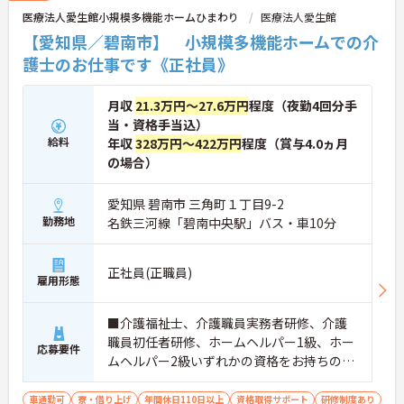
医療法人愛生館小規模多機能ホームひまわり
医療法人愛生館
【愛知県／碧南市】 小規模多機能ホームでの介
護士のお仕事です《正社員》
月収
21.3万円～27.6万円
程度（夜勤4回分手
当・資格手当込）
給料
年収
328万円～422万円
程度（賞与4.0ヵ月
の場合）
愛知県 碧南市 三角町１丁目9-2
勤務地
名鉄三河線「碧南中央駅」バス・車10分
正社員(正職員)
雇用形態
■介護福祉士、介護職員実務者研修、介護
職員初任者研修、ホームヘルパー1級、ホー
応募要件
ムヘルパー2級いずれかの資格をお持ちの方
※無資格・未経験応相談
車通勤可
寮・借り上げ
年間休日110日以上
資格取得サポート
研修制度あり