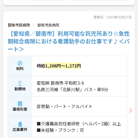
更新日：2025年02月27日
碧南市民病院
碧南市民病院
【愛知県／碧南市】利用可能な託児所あり☆急性
期総合病院における看護助手のお仕事です♪＜パ
ート＞
時給
1,206円～1,272円
給料
愛知県 碧南市 平和町3-6
勤務地
名鉄三河線「北新川駅」バス・車9分
非常勤・パート・アルバイト
雇用形態
■介護職員初任者研修（ヘルパー2級）以上
応募要件
■未経験・ブランク：可