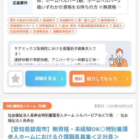
修、ホームヘルパー1級、ホームヘルパー2
応募要件
級いずれかの資格をお持ちの方 ※無資格・
未経験相談可能
駅から徒歩10分以内
車通勤可
未経験OK
寮・借り上げ
無資格OK
資格取得サポート
研修制度あり
産休･育休･介護休暇取得実績あり
高収入
社会保険完備
交通費支給
退職金制度あり
ケアミックス型病院における看護助手募集求人で
す！
連続休暇や季節休暇、アニバーサリー休暇など休暇
制度が充実しておりお休みがしっかり取れる環境で
す！
研修や勉強会などスキルアップの為の教育体制も充
詳細を見る
無料
紹介してもらう
実です！
ご興味ある方には、面接のポイントなど、さらに詳
細をお話致しますのでお気軽にご相談ください。
特別養護老人ホーム（特養）
更新日：2026年06月01日
社会福祉法人長寿会特別養護老人ホーム シルバーピアみどり苑
社会
福祉法人長寿会
【愛知県碧南市】無資格・未経験OK◎特別養護
老人ホームにおける介護職員募集＜正社員＞