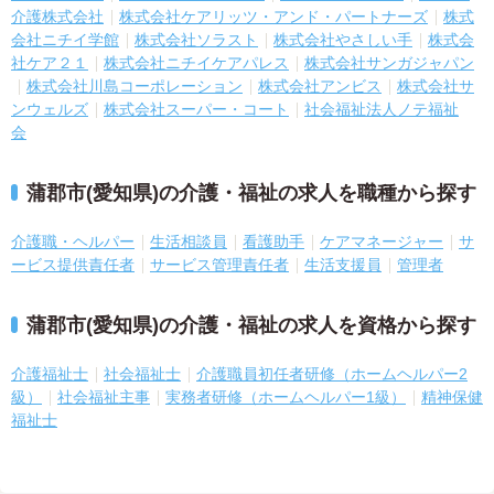
介護株式会社
株式会社ケアリッツ・アンド・パートナーズ
株式
会社ニチイ学館
株式会社ソラスト
株式会社やさしい手
株式会
社ケア２１
株式会社ニチイケアパレス
株式会社サンガジャパン
株式会社川島コーポレーション
株式会社アンビス
株式会社サ
ンウェルズ
株式会社スーパー・コート
社会福祉法人ノテ福祉
会
蒲郡市(愛知県)の介護・福祉の求人を職種から探す
介護職・ヘルパー
生活相談員
看護助手
ケアマネージャー
サ
ービス提供責任者
サービス管理責任者
生活支援員
管理者
蒲郡市(愛知県)の介護・福祉の求人を資格から探す
介護福祉士
社会福祉士
介護職員初任者研修（ホームヘルパー2
級）
社会福祉主事
実務者研修（ホームヘルパー1級）
精神保健
福祉士