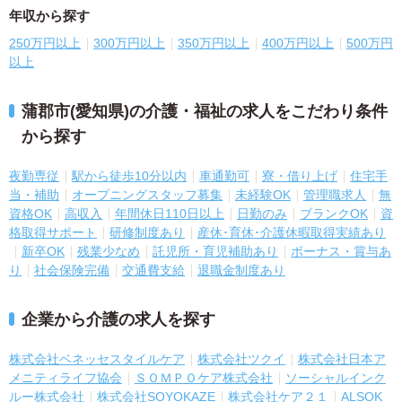
年収から探す
250万円以上
300万円以上
350万円以上
400万円以上
500万円
以上
蒲郡市(愛知県)の介護・福祉の求人をこだわり条件
から探す
夜勤専従
駅から徒歩10分以内
車通勤可
寮・借り上げ
住宅手
当・補助
オープニングスタッフ募集
未経験OK
管理職求人
無
資格OK
高収入
年間休日110日以上
日勤のみ
ブランクOK
資
格取得サポート
研修制度あり
産休･育休･介護休暇取得実績あり
新卒OK
残業少なめ
託児所・育児補助あり
ボーナス・賞与あ
り
社会保険完備
交通費支給
退職金制度あり
企業から介護の求人を探す
株式会社ベネッセスタイルケア
株式会社ツクイ
株式会社日本ア
メニティライフ協会
ＳＯＭＰＯケア株式会社
ソーシャルインク
ルー株式会社
株式会社SOYOKAZE
株式会社ケア２１
ALSOK