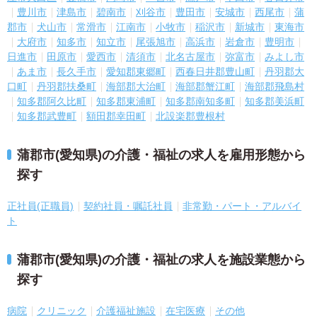
豊川市
津島市
碧南市
刈谷市
豊田市
安城市
西尾市
蒲
郡市
犬山市
常滑市
江南市
小牧市
稲沢市
新城市
東海市
大府市
知多市
知立市
尾張旭市
高浜市
岩倉市
豊明市
日進市
田原市
愛西市
清須市
北名古屋市
弥富市
みよし市
あま市
長久手市
愛知郡東郷町
西春日井郡豊山町
丹羽郡大
口町
丹羽郡扶桑町
海部郡大治町
海部郡蟹江町
海部郡飛島村
知多郡阿久比町
知多郡東浦町
知多郡南知多町
知多郡美浜町
知多郡武豊町
額田郡幸田町
北設楽郡豊根村
蒲郡市(愛知県)の介護・福祉の求人を雇用形態から
探す
正社員(正職員)
契約社員・嘱託社員
非常勤・パート・アルバイ
ト
蒲郡市(愛知県)の介護・福祉の求人を施設業態から
探す
病院
クリニック
介護福祉施設
在宅医療
その他