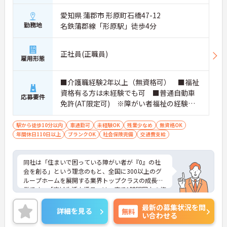
愛知県 蒲郡市 形原町石橋47-12
勤務地
名鉄蒲郡線「形原駅」徒歩4分
正社員(正職員)
雇用形態
■介護職経験2年以上（無資格可） ■福祉
資格有る方は未経験でも可 ■普通自動車
応募要件
免許(AT限定可) ※障がい者福祉の経験は
不問です。※実務経験2年以上の方、障がい
者福祉に関する経験をお持ちの方大歓迎
駅から徒歩10分以内
車通勤可
未経験OK
残業少なめ
無資格OK
年間休日110日以上
ブランクOK
社会保険完備
交通費支給
同社は「住まいで困っている障がい者が『0』の社
会を創る」という理念のもと、全国に300以上のグ
ループホームを展開する業界トップクラスの成長企
業です。「広域生活支援員」は、車で1時間圏内の複
数施設を横断的に担当し、現場支援とパートスタッ
最新の募集状況を問
フのサポートを行うハイクラスなポジションです。
詳細を見る
無料
い合わせる
最新設備とバリアフリーが完備され、スタッフの身
体的負担が少なく、広域手当5万円が付与されるこ