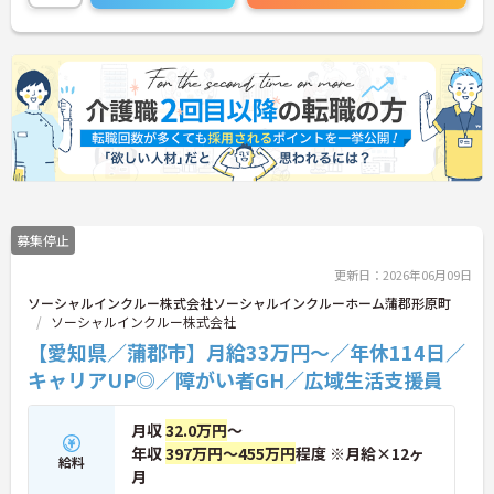
ご連絡ください！
募集停止
更新日：2026年06月09日
ソーシャルインクルー株式会社ソーシャルインクルーホーム蒲郡形原町
ソーシャルインクルー株式会社
【愛知県／蒲郡市】月給33万円～／年休114日／
キャリアUP◎／障がい者GH／広域生活支援員
月収
32.0万円
～
年収
397万円～455万円
程度 ※月給×12ヶ
給料
月