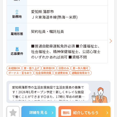
愛知県 蒲郡市
勤務地
ＪＲ東海道本線(熱海－米原)
契約社員・嘱託社員
雇用形態
■普通自動車運転免許必須 ■介護福祉士、
社会福祉士、精神保健福祉士、公認心理士
応募要件
のいずれかあれば尚可 ■資格不問
未経験OK
寮・借り上げ
無資格OK
日勤のみ
夏～秋入職可
ボーナス・賞与あり
社会保険完備
交通費支給
退職金制度あり
愛知県蒲郡市の生活支援施設で生活支援員の募集で
す！2026年1月オープン予定！新しくキレイな施設
で働くことができます◎また、17時と早めの終業で
お仕事終わりの予定が立てやすい職場です！借上げ
社宅制度や退職金制度ありで福利厚生充実！安心し
て長く働きやすい環境が整っています♪ご興味のあ
詳細を見る
無料
紹介してもらう
る方は面接ポイントをお伝えしますので、お気軽に