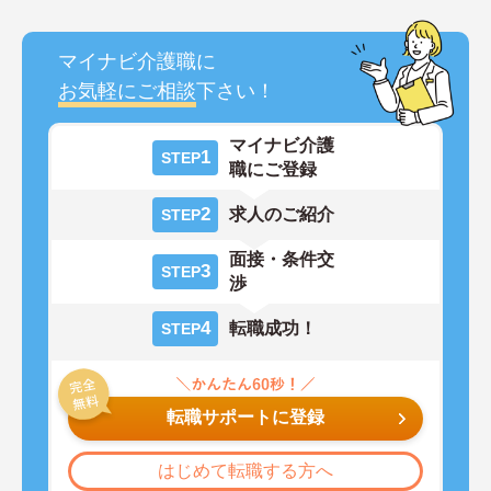
マイナビ介護職に
お気軽にご相談
下さい！
マイナビ介護
1
STEP
職にご登録
2
求人のご紹介
STEP
面接・条件交
3
STEP
渉
4
転職成功！
STEP
転職サポートに登録
はじめて転職する方へ