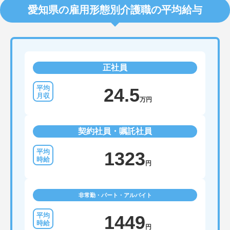
プの道筋が用意されています。急成長中の企業であ
愛知県の雇用形態別介護職の平均給与
るためポストも豊富にあり、専門性を高めながらマ
ネジメント職への挑戦も視野に入れていただけま
す。
・年間休日114日、残業月平均10時間程度という就
業環境に加え、産前産後休暇や育児休暇制度がしっ
かりと整備されています。オンとオフの切り替えを
正社員
明確にし、心身ともに充実した状態で長くご活躍い
ただけます。
・グループホーム一棟あたりの入居者様20名定員を
24.5
常時2～4名のスタッフで支援、国基準を上回る人員
万円
配置や夜間複数名体制が敷かれているため、業務に
追われることなくご利用者様のペースに合わせたサ
ポートが可能です。施設も専用設計で働きやすく、
契約社員・嘱託社員
ご自身の理想とする福祉を実践できる環境が整って
います。
1323
円
非常勤・パート・アルバイト
1449
円