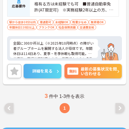
格有る方は未経験でも可 ■普通自動車免
ご利用者様の安全性はもちろん、働くスタッフにと
応募要件
許(AT限定可) ※実務経験2年以上の方、障
っても身体的負担が少なく、高いモチベーションを
保って業務に集中できます。
がい者福祉に関する経験をお持ちの方大歓
迎
駅から徒歩10分以内
車通勤可
未経験OK
残業少なめ
無資格OK
年間休日110日以上
ブランクOK
社会保険完備
交通費支給
全国に300か所以上（※2025年10月時点）の障がい
者グループホームを展開する法人が母体です。年間
休日は114日あり、夏季・冬季休暇も取得可能。産
前産後・育児休暇制度もあり、子育て中の方も多数
活躍中で、ワークライフバランスを大切にしながら
最新の募集状況を問
働ける環境が整っています。研修制度や外部勉強会
詳細を見る
無料
い合わせる
の受講支援もあり、スキルアップもしっかりサポー
ト。将来的には管理者やエリアマネージャーへのキ
ャリアアップも目指せます。20代から60代まで幅広
い年代のスタッフが活躍しており、和やかな雰囲気
の職場です。介護経験を活かしたい方、福祉の資格
3
件中 1-3件を表示
をお持ちの方、安定した法人でキャリアを築きたい
方におすすめです。
1
★おすすめPOINT★
・生活支援員からスタートし、サービス管理責任者
やエリアマネージャーへと続く明確なステップアッ