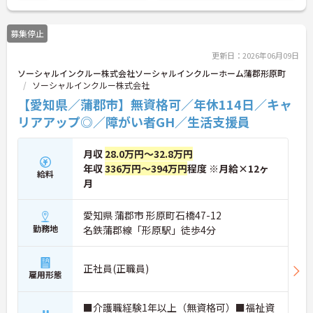
とで高い給与水準を実現しています。年間休日114
日の確保や、献立・レシピの完全標準化による業務
募集停止
効率化など、ワークライフバランスを保ちながら定
年70歳まで長期的に活躍できる制度が盤石に整って
更新日：2026年06月09日
います。複数施設を経験することで培われるマネジ
ソーシャルインクルー株式会社ソーシャルインクルーホーム蒲郡形原町
メント視点は、将来的なエリアマネージャーへのキ
ソーシャルインクルー株式会社
ャリアアップにも直結しており、最新の環境で専門
性を発揮したいプロフェッショナルの方にお勧めで
【愛知県／蒲郡市】無資格可／年休114日／キャ
す。
リアアップ◎／障がい者GH／生活支援員
★おすすめPOINT★
・広域支援員として複数のホームを巡るため、各ホ
月収
28.0万円～32.8万円
ームのパートスタッフの教育やサポートにも携わる
年収
336万円～394万円
程度 ※月給×12ヶ
給料
ことができ、現場の介助業務にとどまらず、施設運
月
営や人材育成の視点を養うことで、将来のエリアマ
ネージャー候補としてのステップアップに直結しま
す。
愛知県 蒲郡市 形原町石橋47-12
・定年70歳、再雇用75歳までという業界屈指の制度
勤務地
名鉄蒲郡線「形原駅」徒歩4分
があり、20代から60代まで幅広い年代が活躍してい
ます。年間休日も114日確保されているため、無理
なく長期的なキャリアを築いていただけます。
正社員(正職員)
雇用形態
・全施設がバリアフリー設計かつ最新設備を備えて
おり、清潔感にあふれた美しい環境です。ハード面
に加え、ソフト面でも「献立の事前決定・レシピ完
■介護職経験1年以上（無資格可）■福祉資
備」により現場の負担が大幅に軽減されています。