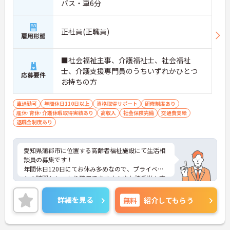
バス・車6分
正社員(正職員)
雇用形態
■社会福祉主事、介護福祉士、社会福祉
士、介護支援専門員のうちいずれかひとつ
応募要件
お持ちの方
車通勤可
年間休日110日以上
資格取得サポート
研修制度あり
産休･育休･介護休暇取得実績あり
高収入
社会保険完備
交通費支給
退職金制度あり
愛知県蒲郡市に位置する高齢者福祉施設にて生活相
談員の募集です！
年間休日120日にてお休み多めなので、プライベー
トの時間もしっかり確保できます！また諸手当も充
実しております。
ご興味をお持ちの方には詳細の情報や面接のポイン
詳細を見る
無料
紹介してもらう
トをお伝えしますのでお気軽にお問い合わせくださ
いませ。