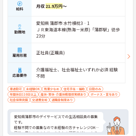
月収
21.9万円
～
給料
愛知県 蒲郡市 水竹横枕3‐1
ＪＲ東海道本線(熱海－米原)「蒲郡駅」徒歩
勤務地
23分
正社員(正職員)
雇用形態
介護福祉士、社会福祉士いずれか必須 経験
応募要件
不問
車通勤可
未経験OK
残業少なめ
住宅手当・補助
日勤のみ
年間休日110日以上
産休･育休･介護休暇取得実績あり
ボーナス・賞与あり
社会保険完備
交通費支給
退職金制度あり
愛知県蒲郡市のデイサービスでの生活相談員の募集
です。
経験不問での募集なので未経験の方チャレンジOK！
昇給・賞与ありのため、あなたの頑張りがしっかり