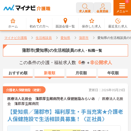
0
0
求人検索
会員登録
メニュー
ホーム
初めての方へ
面談会場一覧
保存した求人
最近見た求人
マイナビ介護職
生活相談員
愛知県
蒲郡市
愛知県の生活相談員の
蒲郡市(愛知県)の生活相談員
の求人・転職一覧
6
この条件の介護・福祉求人数
非公開求人
件 ＋
おすすめ順
新着順
月収順
年収順
介護老人保健施設（老健）
更新日：2026年05月29日
医療法人北辰会 蒲郡厚生館病院老人保健施設みらいあ
医療法人北辰
会 蒲郡厚生館病院
【愛知県／蒲郡市】福利厚生・手当充実★介護老
人保健施設で生活相談員募集！〈正社員〉