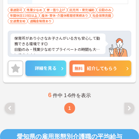
車通勤可
残業少なめ
寮・借り上げ
託児所・育児補助
日勤のみ
年間休日110日以上
産休･育休･介護休暇取得実績あり
社会保険完備
交通費支給
退職金制度あり
保育所があり小さなお子さんがいる方も安心して勤
務できる環境です◎
日勤のみ・残業少なめでプライベートの時間も大切
にできます！
ご興味ある方には、面接対策ポイントなど、さらに
詳細をお話しいたしますのでお気軽にご相談くださ
詳細を見る
無料
紹介してもらう
い！
6
件中 1-6件を表示
1
愛知県の雇用形態別介護職の平均給与