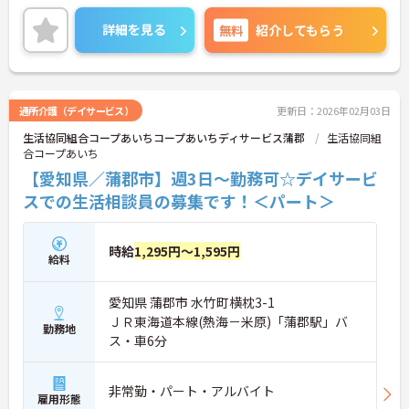
評価されます。
ご興味のある方は、面接のポイントをお伝えします
詳細を見る
無料
紹介してもらう
のでお気軽にお問い合せください。
通所介護（デイサービス）
更新日：2026年02月03日
生活協同組合コープあいちコープあいちディサービス蒲郡
生活協同組
合コープあいち
【愛知県／蒲郡市】週3日～勤務可☆デイサービ
スでの生活相談員の募集です！＜パート＞
時給
1,295円～1,595円
給料
愛知県 蒲郡市 水竹町横枕3-1
ＪＲ東海道本線(熱海－米原)「蒲郡駅」バ
勤務地
ス・車6分
非常勤・パート・アルバイト
雇用形態