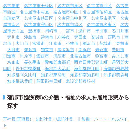
名古屋市
名古屋市千種区
名古屋市東区
名古屋市北区
名古屋
市西区
名古屋市中村区
名古屋市中区
名古屋市昭和区
名古屋
市瑞穂区
名古屋市熱田区
名古屋市中川区
名古屋市港区
名古
屋市南区
名古屋市守山区
名古屋市緑区
名古屋市名東区
名古
屋市天白区
豊橋市
岡崎市
一宮市
瀬戸市
半田市
春日井市
豊川市
津島市
碧南市
刈谷市
豊田市
安城市
西尾市
蒲
郡市
犬山市
常滑市
江南市
小牧市
稲沢市
新城市
東海市
大府市
知多市
知立市
尾張旭市
高浜市
岩倉市
豊明市
日進市
田原市
愛西市
清須市
北名古屋市
弥富市
みよし市
あま市
長久手市
愛知郡東郷町
西春日井郡豊山町
丹羽郡大
口町
丹羽郡扶桑町
海部郡大治町
海部郡蟹江町
海部郡飛島村
知多郡阿久比町
知多郡東浦町
知多郡南知多町
知多郡美浜町
知多郡武豊町
額田郡幸田町
北設楽郡豊根村
蒲郡市(愛知県)の介護・福祉の求人を雇用形態から
探す
正社員(正職員)
契約社員・嘱託社員
非常勤・パート・アルバイ
ト