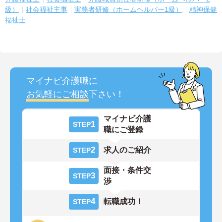
級）
社会福祉主事
実務者研修（ホームヘルパー1級）
精神保健
福祉士
マイナビ介護職に
お気軽にご相談
下さい！
マイナビ介護
1
STEP
職にご登録
2
求人のご紹介
STEP
面接・条件交
3
STEP
渉
4
転職成功！
STEP