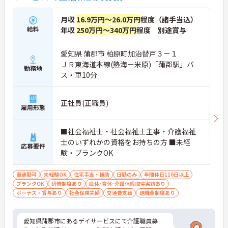
月収
16.9万円～26.0万円
程度（諸手当込）
給料
年収
250万円～340万円
程度 別途賞与
愛知県 蒲郡市 柏原町加治替戸３－１
ＪＲ東海道本線(熱海－米原)「蒲郡駅」バ
勤務地
ス・車10分
正社員(正職員)
雇用形態
■社会福祉士・社会福祉士主事・介護福祉
士のいずれかの資格をお持ちの方 ■未経
応募要件
験・ブランクOK
車通勤可
未経験OK
住宅手当・補助
日勤のみ
年間休日110日以上
ブランクOK
研修制度あり
産休･育休･介護休暇取得実績あり
ボーナス・賞与あり
社会保険完備
交通費支給
退職金制度あり
愛知県蒲郡市にあるデイサービスにて介護職員募