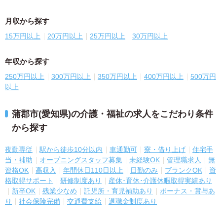
月収から探す
15万円以上
20万円以上
25万円以上
30万円以上
年収から探す
250万円以上
300万円以上
350万円以上
400万円以上
500万円
以上
蒲郡市(愛知県)の介護・福祉の求人をこだわり条件
から探す
夜勤専従
駅から徒歩10分以内
車通勤可
寮・借り上げ
住宅手
当・補助
オープニングスタッフ募集
未経験OK
管理職求人
無
資格OK
高収入
年間休日110日以上
日勤のみ
ブランクOK
資
格取得サポート
研修制度あり
産休･育休･介護休暇取得実績あり
新卒OK
残業少なめ
託児所・育児補助あり
ボーナス・賞与あ
り
社会保険完備
交通費支給
退職金制度あり