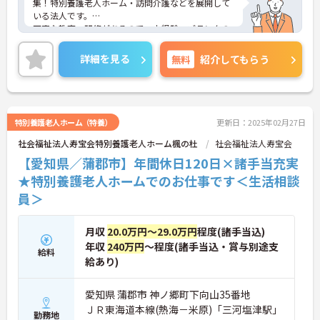
集！特別養護老人ホーム・訪問介護などを展開して
いる法人です。
丁寧な教育・研修があるので、未経験・ブランクの
方も安心してスタートできます♪
ご興味ある方には、面接対策ポイントなど、詳細を
詳細を見る
無料
紹介してもらう
お話しいたしますのでお気軽にご相談ください。
特別養護老人ホーム（特養）
更新日：2025年02月27日
社会福祉法人寿宝会特別養護老人ホーム楓の杜
社会福祉法人寿宝会
【愛知県／蒲郡市】年間休日120日×諸手当充実
★特別養護老人ホームでのお仕事です＜生活相談
員＞
月収
20.0万円～29.0万円
程度(諸手当込)
年収
240万円
～程度(諸手当込・賞与別途支
給料
給あり)
愛知県 蒲郡市 神ノ郷町下向山35番地
ＪＲ東海道本線(熱海－米原)「三河塩津駅」
勤務地