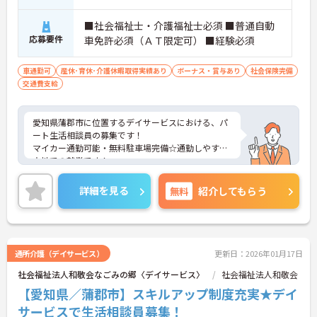
■社会福祉士・介護福祉士必須 ■普通自動
応募要件
車免許必須（ＡＴ限定可） ■経験必須
車通勤可
産休･育休･介護休暇取得実績あり
ボーナス・賞与あり
社会保険完備
交通費支給
愛知県蒲郡市に位置するデイサービスにおける、パ
ート生活相談員の募集です！
マイカー通勤可能・無料駐車場完備☆通勤しやすい
立地での就業です！
ご興味ある方には、面接対策ポイントなど、さらに
詳細をお話しいたしますのでお気軽にご相談くださ
詳細を見る
無料
紹介してもらう
い。
通所介護（デイサービス）
更新日：2026年01月17日
社会福祉法人和敬会なごみの郷〈デイサービス〉
社会福祉法人和敬会
【愛知県／蒲郡市】スキルアップ制度充実★デイ
サービスで生活相談員募集！