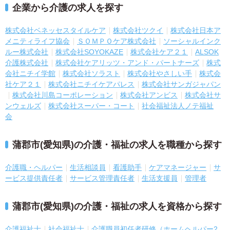
企業から介護の求人を探す
株式会社ベネッセスタイルケア
株式会社ツクイ
株式会社日本ア
メニティライフ協会
ＳＯＭＰＯケア株式会社
ソーシャルインク
ルー株式会社
株式会社SOYOKAZE
株式会社ケア２１
ALSOK
介護株式会社
株式会社ケアリッツ・アンド・パートナーズ
株式
会社ニチイ学館
株式会社ソラスト
株式会社やさしい手
株式会
社ケア２１
株式会社ニチイケアパレス
株式会社サンガジャパン
株式会社川島コーポレーション
株式会社アンビス
株式会社サ
ンウェルズ
株式会社スーパー・コート
社会福祉法人ノテ福祉
会
蒲郡市(愛知県)の介護・福祉の求人を職種から探す
介護職・ヘルパー
生活相談員
看護助手
ケアマネージャー
サ
ービス提供責任者
サービス管理責任者
生活支援員
管理者
蒲郡市(愛知県)の介護・福祉の求人を資格から探す
介護福祉士
社会福祉士
介護職員初任者研修（ホームヘルパー2