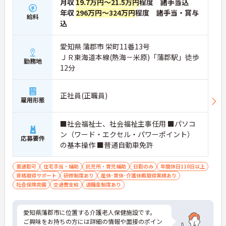
月収
19.7万円～21.5万円
程度 諸手当込
年収
296万円～324万円
程度 諸手当・賞与
給料
込
愛知県 蒲郡市 栄町11番13号
ＪＲ東海道本線(熱海－米原)「蒲郡駅」徒歩
勤務地
12分
正社員(正職員)
雇用形態
■社会福祉士、社会福祉主事任用 ■パソコ
ン（ワード・エクセル・パワーポイント）
応募要件
の基本操作 ■普通自動車免許
車通勤可
住宅手当・補助
託児所・育児補助
日勤のみ
年間休日110日以上
資格取得サポート
研修制度あり
産休･育休･介護休暇取得実績あり
社会保険完備
交通費支給
退職金制度あり
愛知県蒲郡市に位置する介護老人保健施設です。
ご興味をお持ちの方には詳細の情報や面接のポイン