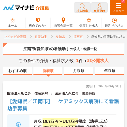
0
0
求人検索
会員登録
メニュー
ホーム
初めての方へ
面談会場一覧
保存した求人
最近見た求人
マイナビ介護職
看護助手
愛知県
江南市
愛知県の看護助手の求人
江南市(愛知県)の看護助手
の求人・転職一覧
1
この条件の介護・福祉求人数
非公開求人
件 ＋
おすすめ順
新着順
月収順
年収順
更新日：2026年06月04日
医療法人永仁会 佐藤病院
医療法人永仁会 佐藤病院
【愛知県／江南市】 ケアミックス病院にて看護
助手募集
月収
18.7万円～24.7万円
程度（諸手当込）