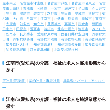
屋市南区
名古屋市守山区
名古屋市緑区
名古屋市名東区
名古
屋市天白区
豊橋市
岡崎市
一宮市
瀬戸市
半田市
春日井市
豊川市
津島市
碧南市
刈谷市
豊田市
安城市
西尾市
蒲
郡市
犬山市
常滑市
江南市
小牧市
稲沢市
新城市
東海市
大府市
知多市
知立市
尾張旭市
高浜市
岩倉市
豊明市
日進市
田原市
愛西市
清須市
北名古屋市
弥富市
みよし市
あま市
長久手市
愛知郡東郷町
西春日井郡豊山町
丹羽郡大
口町
丹羽郡扶桑町
海部郡大治町
海部郡蟹江町
海部郡飛島村
知多郡阿久比町
知多郡東浦町
知多郡南知多町
知多郡美浜町
知多郡武豊町
額田郡幸田町
北設楽郡豊根村
江南市(愛知県)の介護・福祉の求人を雇用形態から
探す
正社員(正職員)
契約社員・嘱託社員
非常勤・パート・アルバイ
ト
江南市(愛知県)の介護・福祉の求人を施設業態から
探す