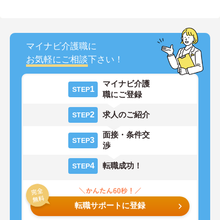
マイナビ介護職に
お気軽にご相談
下さい！
マイナビ介護
1
STEP
職にご登録
2
求人のご紹介
STEP
面接・条件交
3
STEP
渉
4
転職成功！
STEP
転職サポートに登録