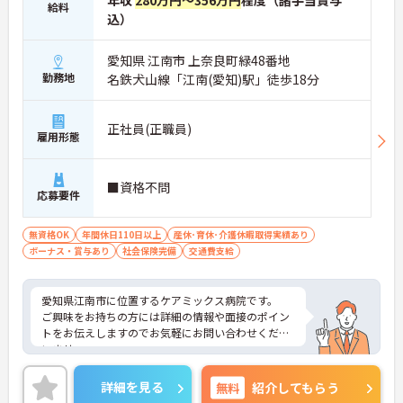
年収
280万円～356万円
程度（諸手当賞与
給料
込）
愛知県 江南市 上奈良町緑48番地
勤務地
名鉄犬山線「江南(愛知)駅」徒歩18分
正社員(正職員)
雇用形態
■資格不問
応募要件
無資格OK
年間休日110日以上
産休･育休･介護休暇取得実績あり
ボーナス・賞与あり
社会保険完備
交通費支給
愛知県江南市に位置するケアミックス病院です。
ご興味をお持ちの方には詳細の情報や面接のポイン
トをお伝えしますのでお気軽にお問い合わせくださ
いませ。
詳細を見る
無料
紹介してもらう