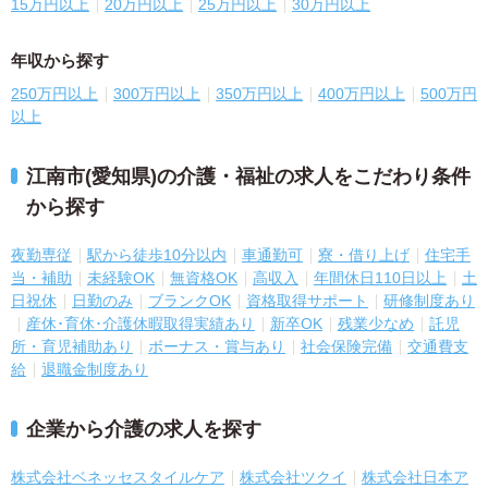
15万円以上
20万円以上
25万円以上
30万円以上
年収から探す
250万円以上
300万円以上
350万円以上
400万円以上
500万円
以上
江南市(愛知県)の介護・福祉の求人をこだわり条件
から探す
夜勤専従
駅から徒歩10分以内
車通勤可
寮・借り上げ
住宅手
当・補助
未経験OK
無資格OK
高収入
年間休日110日以上
土
日祝休
日勤のみ
ブランクOK
資格取得サポート
研修制度あり
産休･育休･介護休暇取得実績あり
新卒OK
残業少なめ
託児
所・育児補助あり
ボーナス・賞与あり
社会保険完備
交通費支
給
退職金制度あり
企業から介護の求人を探す
株式会社ベネッセスタイルケア
株式会社ツクイ
株式会社日本ア