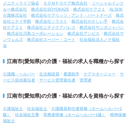
メニティライフ協会
ＳＯＭＰＯケア株式会社
ソーシャルインク
ルー株式会社
株式会社SOYOKAZE
株式会社ケア２１
ALSOK
介護株式会社
株式会社ケアリッツ・アンド・パートナーズ
株式
会社ニチイ学館
株式会社ソラスト
株式会社やさしい手
株式会
社ケア２１
株式会社ニチイケアパレス
株式会社サンガジャパン
株式会社川島コーポレーション
株式会社アンビス
株式会社サ
ンウェルズ
株式会社スーパー・コート
社会福祉法人ノテ福祉
会
江南市(愛知県)の介護・福祉の求人を職種から探す
介護職・ヘルパー
生活相談員
看護助手
ケアマネージャー
サ
ービス提供責任者
サービス管理責任者
管理者
江南市(愛知県)の介護・福祉の求人を資格から探す
介護福祉士
社会福祉士
介護職員初任者研修（ホームヘルパー2
級）
社会福祉主事
実務者研修（ホームヘルパー1級）
精神保健
福祉士