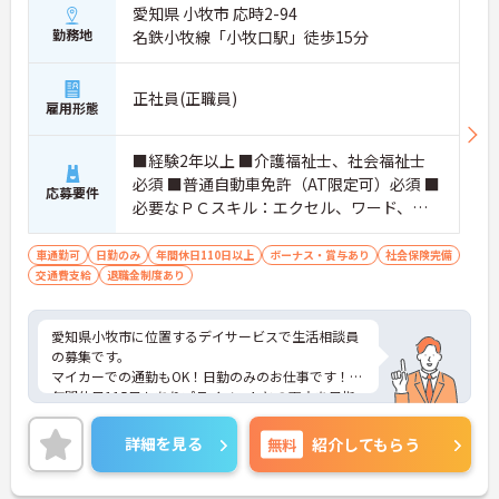
愛知県 小牧市 応時2-94
おり、清潔感にあふれた美しい環境です。ハード面
勤務地
名鉄小牧線「小牧口駅」徒歩15分
に加え、ソフト面でも「献立の事前決定・レシピ完
備」により現場の負担が大幅に軽減されています。
ご利用者様の安全性はもちろん、働くスタッフにと
正社員(正職員)
っても身体的負担が少なく、高いモチベーションを
雇用形態
保って業務に集中できます。
■経験2年以上 ■介護福祉士、社会福祉士
必須 ■普通自動車免許（AT限定可）必須 ■
応募要件
必要なＰＣスキル：エクセル、ワード、パ
ワーポイント、スプレッドシートなど
車通勤可
日勤のみ
年間休日110日以上
ボーナス・賞与あり
社会保険完備
交通費支給
退職金制度あり
愛知県小牧市に位置するデイサービスで生活相談員
の募集です。
マイカーでの通勤もOK！日勤のみのお仕事です！
年間休日115日もありプライベートとの両立を目指
す方におすすめの環境です◎昇給や賞与制度があ
り、頑張りが評価されてしっかりと職員に還元され
詳細を見る
無料
紹介してもらう
ます。しっかりとしたフォロー体制で、経験に関わ
らず安心してスタートできます。
こちらの求人にご興味がございましたら面接のポイ