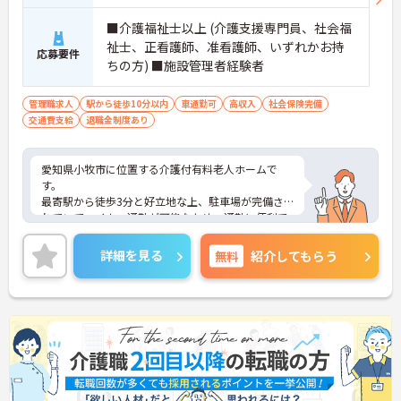
■介護福祉士以上 (介護支援専門員、社会福
祉士、正看護師、准看護師、いずれかお持
応募要件
ちの方) ■施設管理者経験者
管理職求人
駅から徒歩10分以内
車通勤可
高収入
社会保険完備
交通費支給
退職金制度あり
愛知県小牧市に位置する介護付有料老人ホームで
す。
最寄駅から徒歩3分と好立地な上、駐車場が完備さ
れていてマイカー通勤が可能なため、通勤に便利で
す。
残業時間はほとんど発生しません。プライベートと
詳細を見る
無料
紹介してもらう
メリハリをつけて勤務できます。
ご興味をお持ちの方には、詳細の情報や面接のポイ
ントをお伝えしますのでお気軽にお問い合わせくだ
さい。