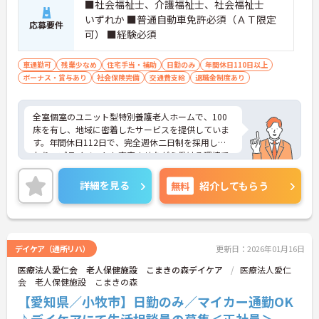
■社会福祉士、介護福祉士、社会福祉士
いずれか ■普通自動車免許必須（ＡＴ限定
応募要件
可） ■経験必須
車通勤可
残業少なめ
住宅手当・補助
日勤のみ
年間休日110日以上
ボーナス・賞与あり
社会保険完備
交通費支給
退職金制度あり
全室個室のユニット型特別養護老人ホームで、100
床を有し、地域に密着したサービスを提供していま
す。年間休日112日で、完全週休二日制を採用して
おり、プライベートも充実させながら働ける環境で
す。正社員としての雇用形態で、昇給や賞与の実績
もあり、安定した収入が期待できます。ご興味のあ
詳細を見る
無料
紹介してもらう
る方には、面接対策ポイントなど、さらに詳細をお
話ししますのでお気軽にご相談ください！
デイケア（通所リハ）
更新日：2026年01月16日
医療法人愛仁会 老人保健施設 こまきの森デイケア
医療法人愛仁
会 老人保健施設 こまきの森
【愛知県／小牧市】日勤のみ／マイカー通勤OK