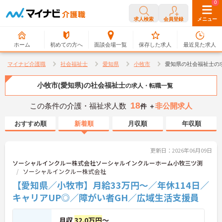
0
0
求人検索
会員登録
メニュー
ホーム
初めての方へ
面談会場一覧
保存した求人
最近見た求人
マイナビ介護職
社会福祉士
愛知県
小牧市
愛知県の社会福祉士の
小牧市(愛知県)の社会福祉士
の求人・転職一覧
18
この条件の介護・福祉求人数
非公開求人
件 ＋
おすすめ順
新着順
月収順
年収順
更新日：2026年06月09日
ソーシャルインクルー株式会社ソーシャルインクルーホーム小牧三ツ渕
ソーシャルインクルー株式会社
【愛知県／小牧市】月給33万円～／年休114日／
キャリアUP◎／障がい者GH／広域生活支援員
月収
32.0万円
～