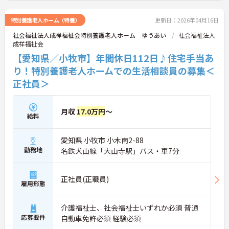
ントもお伝えしますので是非ご応募お待ちしており
ます。
特別養護老人ホーム（特養）
更新日：2026年04月16日
社会福祉法人成祥福祉会特別養護老人ホーム ゆうあい
社会福祉法人
成祥福祉会
【愛知県／小牧市】年間休日112日♪住宅手当あ
り！特別養護老人ホームでの生活相談員の募集＜
正社員＞
月収
17.0万円
～
給料
愛知県 小牧市 小木南2-88
勤務地
名鉄犬山線「大山寺駅」バス・車7分
正社員(正職員)
雇用形態
介護福祉士、社会福祉士いずれか必須 普通
応募要件
自動車免許必須 経験必須