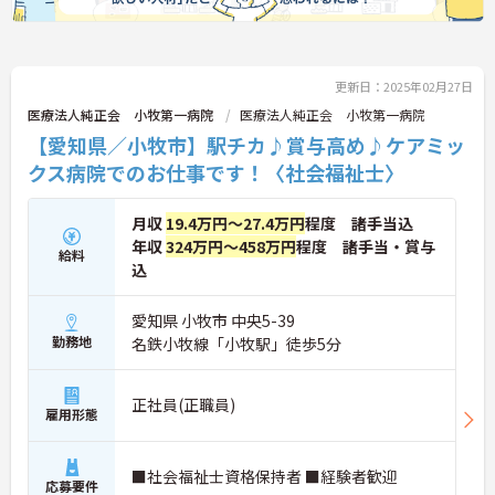
更新日：2025年02月27日
医療法人純正会 小牧第一病院
医療法人純正会 小牧第一病院
【愛知県／小牧市】駅チカ♪賞与高め♪ケアミッ
クス病院でのお仕事です！〈社会福祉士〉
月収
19.4万円～27.4万円
程度 諸手当込
年収
324万円～458万円
程度 諸手当・賞与
給料
込
愛知県 小牧市 中央5-39
勤務地
名鉄小牧線「小牧駅」徒歩5分
正社員(正職員)
雇用形態
■社会福祉士資格保持者 ■経験者歓迎
応募要件