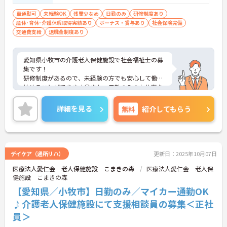
車通勤可
未経験OK
残業少なめ
日勤のみ
研修制度あり
産休･育休･介護休暇取得実績あり
ボーナス・賞与あり
社会保険完備
交通費支給
退職金制度あり
愛知県小牧市の介護老人保健施設で社会福祉士の募
集です！
研修制度があるので、未経験の方でも安心して働き
始めることができます◎また、日勤のみのお仕事な
ので、仕事とプライベートを両立しやすい職場です
♪ご興味のある方は、面接ポイントをお伝えします
詳細を見る
無料
紹介してもらう
ので、お気軽にご連絡ください。
デイケア（通所リハ）
更新日：2025年10月07日
医療法人愛仁会 老人保健施設 こまきの森
医療法人愛仁会 老人保
健施設 こまきの森
【愛知県／小牧市】日勤のみ／マイカー通勤OK
♪介護老人保健施設にて支援相談員の募集＜正社
員＞