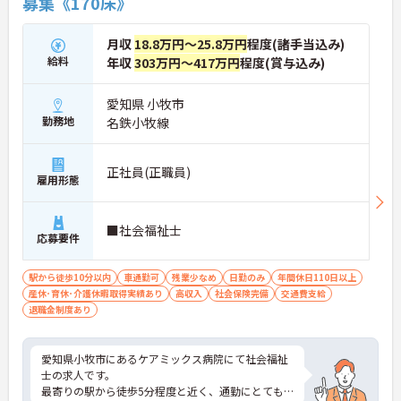
募集《170床》
月収
18.8万円～25.8万円
程度(諸手当込み)
給料
年収
303万円～417万円
程度(賞与込み)
愛知県 小牧市
勤務地
名鉄小牧線
正社員(正職員)
雇用形態
■社会福祉士
応募要件
駅から徒歩10分以内
車通勤可
残業少なめ
日勤のみ
年間休日110日以上
産休･育休･介護休暇取得実績あり
高収入
社会保険完備
交通費支給
退職金制度あり
愛知県小牧市にあるケアミックス病院にて社会福祉
士の求人です。
最寄りの駅から徒歩5分程度と近く、通勤にとても