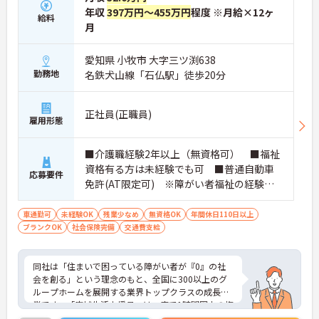
年収
397万円～455万円
程度 ※月給×12ヶ
給料
月
愛知県 小牧市 大字三ツ渕638
勤務地
名鉄犬山線「石仏駅」徒歩20分
正社員(正職員)
雇用形態
■介護職経験2年以上（無資格可） ■福祉
資格有る方は未経験でも可 ■普通自動車
応募要件
免許(AT限定可) ※障がい者福祉の経験は
不問です。※実務経験2年以上の方、障がい
者福祉に関する経験をお持ちの方大歓迎
車通勤可
未経験OK
残業少なめ
無資格OK
年間休日110日以上
ブランクOK
社会保険完備
交通費支給
同社は「住まいで困っている障がい者が『0』の社
会を創る」という理念のもと、全国に300以上のグ
ループホームを展開する業界トップクラスの成長企
業です。「広域生活支援員」は、車で1時間圏内の複
数施設を横断的に担当し、現場支援とパートスタッ