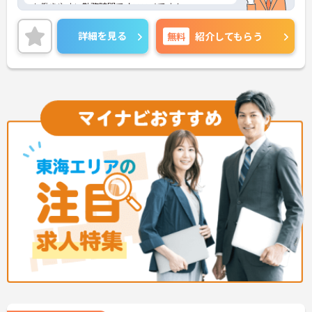
も働きやすい勤務時間でオススメです！
マイカー通勤が可能なため、通勤に便利です。
ご興味をお持ちの方はお気軽にお問い合わせくださ
詳細を見る
無料
紹介してもらう
い。