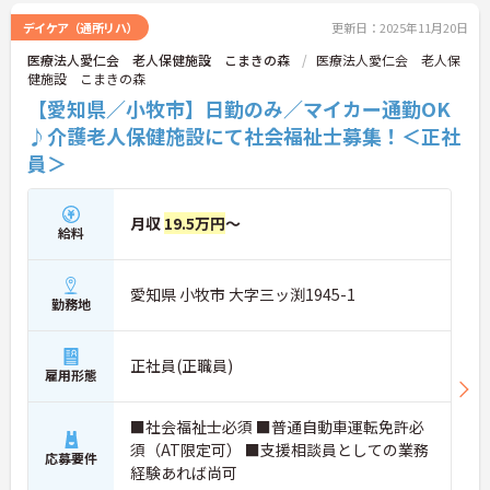
デイケア（通所リハ）
更新日：2025年11月20日
医療法人愛仁会 老人保健施設 こまきの森
医療法人愛仁会 老人保
健施設 こまきの森
【愛知県／小牧市】日勤のみ／マイカー通勤OK
♪介護老人保健施設にて社会福祉士募集！＜正社
員＞
月収
19.5万円
～
給料
愛知県 小牧市 大字三ッ渕1945-1
勤務地
正社員(正職員)
雇用形態
■社会福祉士必須 ■普通自動車運転免許必
須（AT限定可） ■支援相談員としての業務
応募要件
経験あれば尚可