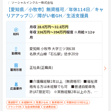
ソーシャルインクルー株式会社
詳細等をお伝えしますので、お気軽にお問い合わせ
ください。
【愛知県／小牧市】無資格可／年休114日／キャ
リアアップ◎／障がい者GH／生活支援員
月収
28.0万円～32.8万円
年収
336万円～394万円
程度 ※月給×12ヶ
給料
月
愛知県 小牧市 大字三ツ渕638
勤務地
名鉄犬山線「石仏駅」徒歩20分
正社員(正職員)
雇用形態
■介護職経験1年以上（無資格可）■福祉資
格有る方は未経験でも可 ■普通自動車免
応募要件
許(AT限定可) ※実務経験2年以上の方、障
がい者福祉に関する経験をお持ちの方大歓
迎
車通勤可
未経験OK
残業少なめ
無資格OK
年間休日110日以上
ブランクOK
社会保険完備
交通費支給