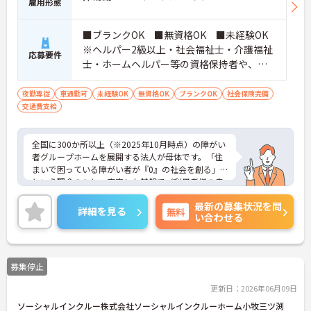
雇用形態
■ブランクOK ■無資格OK ■未経験OK
※ヘルパー2級以上・社会福祉士・介護福祉
応募要件
士・ホームヘルパー等の資格保持者や、福
祉系業務経験者、障害者支援施設経験者、
生活支援員、障害者支援員、就労支援員、
夜勤専従
車通勤可
未経験OK
無資格OK
ブランクOK
社会保険完備
交通費支給
生活相談員等の経験歓迎
全国に300か所以上（※2025年10月時点）の障がい
者グループホームを展開する法人が母体です。「住
まいで困っている障がい者が『0』の社会を創る」
という理念のもと、安定した基盤でご利用者様の自
立を支援しています。週1日からの勤務が可能で、W
最新の募集状況を問
ワークや扶養内での勤務も歓迎しており、ご自身の
詳細を見る
無料
い合わせる
ペースで働けます。20代から60代まで幅広い世代が
活躍中で、未経験や無資格の方でも安心してスター
トできるよう、先輩スタッフが丁寧にサポートしま
す。昇給の機会は年2回あり、頑張りが評価される環
募集停止
境です。正社員登用制度や産休・育休制度も整って
いるため、ライフステージに合わせて長く働き続け
更新日：2026年06月09日
られます。介護に挑戦したい方や、空いた時間を有
ソーシャルインクルー株式会社ソーシャルインクルーホーム小牧三ツ渕
効活用したい方におすすめです。ご興味のある方は