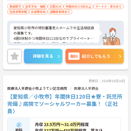
車通勤可
住宅手当・補助
日勤のみ
年間休日110日以上
ボーナス・賞与あり
社会保険完備
交通費支給
退職金制度あり
愛知県小牧市の特別養護老人ホームでの生活相談員
の募集です。
4週8休制かつ年間休日112日なのでプライベートの
予定も立てやすいです。昇給・賞与ありのため、あ
なたの頑張りがしっかり評価されます。
ご興味のある方は、面接のポイントをお伝えします
詳細を見る
無料
紹介してもらう
のでお気軽にお問い合せください。
更新日：2026年03月26日
医療法人羊蹄会小牧ようてい記念病院
医療法人羊蹄会
【愛知県／小牧市】年間休日120日★寮・託児所
完備♪病院でソーシャルワーカー募集！〈正社
員〉
月収
23.5万円～31.0万円
程度
給料
年収
327万円～430万円
程度 賞与込