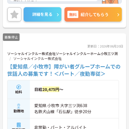
便利な立地です。
残業は月10時間程度と少なく、オンとオフをきちん
と切り替えて勤務していただけます。
詳細を見る
無料
紹介してもらう
ご興味のある方はお気軽にお問い合わせくださいま
せ。
募集停止
更新日：2026年06月20日
ソーシャルインクルー株式会社ソーシャルインクルーホーム小牧三ツ渕
ソーシャルインクルー株式会社
【愛知県／小牧市】障がい者グループホームでの
世話人の募集です！＜パート／夜勤専従＞
日給
20,475円
～
給料
愛知県 小牧市 大字三ツ渕638
勤務地
名鉄犬山線「石仏駅」徒歩20分
非常勤・パート・アルバイト