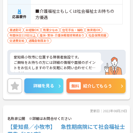
■介護福祉士もしくは社会福祉士お持ちの
応募要件
方優遇
車通勤可
未経験OK
残業少なめ
住宅手当・補助
無資格OK
年間休日110日以上
産休･育休･介護休暇取得実績あり
社会保険完備
交通費支給
退職金制度あり
愛知県小牧市に位置する障害者施設です。
ご興味をお持ちの方には詳細の情報や面接のポイン
トをお伝えしますのでお気軽にお問い合わせくださ
いませ。
詳細を見る
無料
紹介してもらう
更新日：2022年08月29日
名称非公開 ※詳細はお問合せください
【愛知県／小牧市】 急性期病院にて社会福祉士