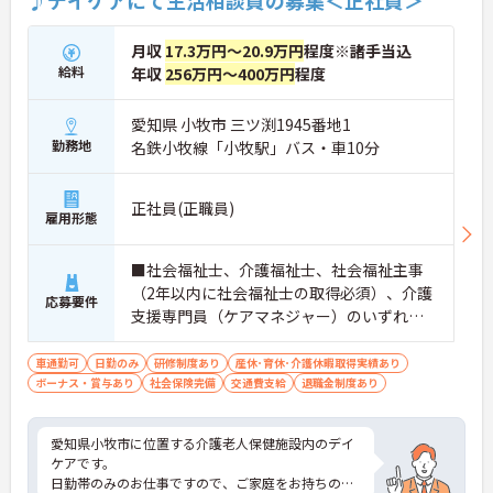
♪デイケアにて生活相談員の募集＜正社員＞
月収
17.3万円～20.9万円
程度※諸手当込
給料
年収
256万円～400万円
程度
愛知県 小牧市 三ツ渕1945番地1
勤務地
名鉄小牧線「小牧駅」バス・車10分
正社員(正職員)
雇用形態
■社会福祉士、介護福祉士、社会福祉主事
（2年以内に社会福祉士の取得必須）、介護
応募要件
支援専門員（ケアマネジャー）のいずれか
の資格 ■普通自動車運転免許（AT限定可）
■業務経験あれば尚可
車通勤可
日勤のみ
研修制度あり
産休･育休･介護休暇取得実績あり
ボーナス・賞与あり
社会保険完備
交通費支給
退職金制度あり
愛知県小牧市に位置する介護老人保健施設内のデイ
ケアです。
日勤帯のみのお仕事ですので、ご家庭をお持ちの方