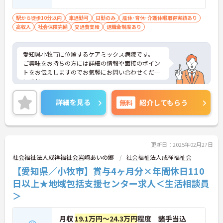
駅から徒歩10分以内
車通勤可
日勤のみ
産休･育休･介護休暇取得実績あり
高収入
社会保険完備
交通費支給
退職金制度あり
愛知県小牧市に位置するケアミックス病院です。
ご興味をお持ちの方には詳細の情報や面接のポイン
トをお伝えしますのでお気軽にお問い合わせくださ
いませ。
詳細を見る
無料
紹介してもらう
更新日：2025年02月27日
社会福祉法人成祥福祉会岩崎あいの郷
社会福祉法人成祥福祉会
【愛知県／小牧市】賞与4ヶ月分×年間休日110
日以上★地域包括支援センター求人＜生活相談員
＞
月収
19.1万円～24.3万円
程度 諸手当込