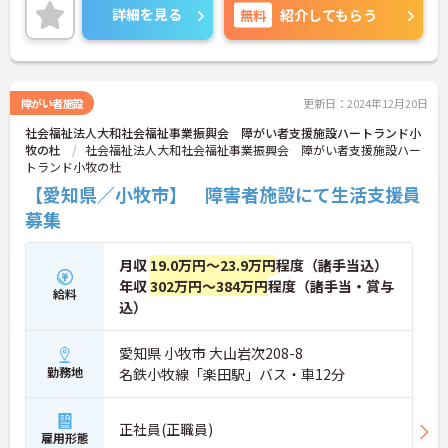
詳細を見る
無料
紹介してもらう
障がい者施設
更新日：2024年12月20日
社会福祉法人大和社会福祉事業振興会 障がい者支援施設ハートランド小
牧の杜
社会福祉法人大和社会福祉事業振興会 障がい者支援施設ハー
トランド小牧の杜
【愛知県／小牧市】 障害者施設にて生活支援員
募集
月収
19.0万円～23.9万円
程度（諸手当込）
年収
302万円～384万円
程度（諸手当・賞与
給料
込）
愛知県 小牧市 大山岩次208-8
勤務地
名鉄小牧線「楽田駅」バス・車12分
正社員(正職員)
雇用形態