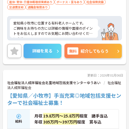
産休･育休･介護休暇取得実績あり
ボーナス・賞与あり
社会保険完備
交通費支給
退職金制度あり
愛知県小牧市に位置する有料老人ホームです。
ご興味をお持ちの方には詳細の情報や面接のポイン
トをお伝えしますのでお気軽にお問い合わせくださ
いませ。
詳細を見る
無料
紹介してもらう
更新日：2026年01月06日
社会福祉法人成祥福祉会北里地域包括支援センターゆうあい
社会福祉
法人成祥福祉会
【愛知県／小牧市】手当充実◎地域包括支援セン
ターで社会福祉士募集！
月収
19.8万円～25.8万円
程度 諸手当込
給料
年収
305万円～397万円
程度 賞与込