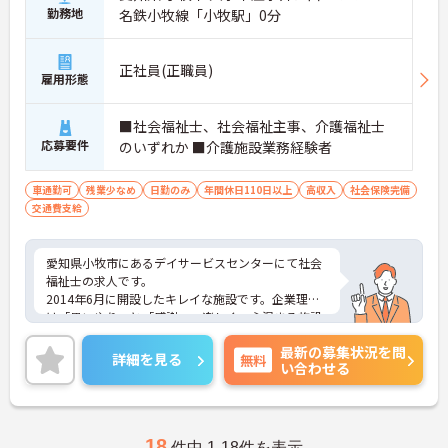
かりと整備されています。オンとオフの切り替えを
勤務地
名鉄小牧線「小牧駅」0分
明確にし、心身ともに充実した状態で長くご活躍い
ただけます。
・グループホーム一棟あたりの入居者様20名定員を
正社員(正職員)
常時2～4名のスタッフで支援、国基準を上回る人員
雇用形態
配置や夜間複数名体制が敷かれているため、業務に
追われることなくご利用者様のペースに合わせたサ
■社会福祉士、社会福祉主事、介護福祉士
ポートが可能です。施設も専用設計で働きやすく、
応募要件
のいずれか ■介護施設業務経験者
ご自身の理想とする福祉を実践できる環境が整って
います。
車通勤可
残業少なめ
日勤のみ
年間休日110日以上
高収入
社会保険完備
交通費支給
愛知県小牧市にあるデイサービスセンターにて社会
福祉士の求人です。
2014年6月に開設したキレイな施設です。企業理念
は「思いやり」と「感謝」。楽しく、心温まる施設
を目指しています。
最新の募集状況を問
日曜日が固定でのお休みなので、予定が立てやすく
詳細を見る
無料
い合わせる
ご家庭との両立も可能です。
ご興味のある方はお気軽にお問い合わせください。
18
件中 1-18件を表示