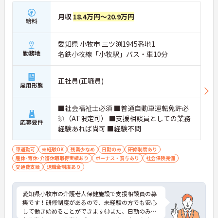
月収
18.4万円～20.9万円
給料
愛知県 小牧市 三ツ渕1945番地1
勤務地
名鉄小牧線「小牧駅」バス・車10分
正社員(正職員)
雇用形態
■社会福祉士必須 ■普通自動車運転免許必
須（AT限定可） ■支援相談員としての業務
応募要件
経験あれば尚可 ■経験不問
車通勤可
未経験OK
残業少なめ
日勤のみ
研修制度あり
産休･育休･介護休暇取得実績あり
ボーナス・賞与あり
社会保険完備
交通費支給
退職金制度あり
愛知県小牧市の介護老人保健施設で支援相談員の募
集です！研修制度があるので、未経験の方でも安心
して働き始めることができます◎また、日勤のみの