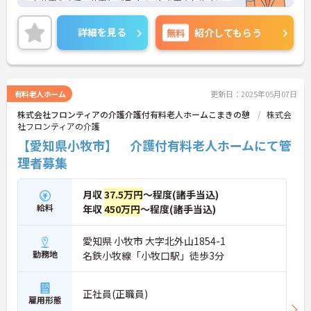
お仕事なので、仕事とプライベートを両立しやすい
職場です♪ご興味のある方は、面接ポイントをお伝
えしますので、お気軽にご連絡ください。
詳細を見る
無料
紹介してもらう
有料老人ホーム
更新日：2025年05月07日
株式会社フロンティアの介護介護付有料老人ホームこまきの憩
株式会
社フロンティアの介護
【愛知県小牧市】 介護付有料老人ホームにて管
理者募集
月収
37.5万円
～程度(諸手当込)
給料
年収
450万円
～程度(諸手当込)
愛知県 小牧市 大字北外山1854-1
勤務地
名鉄小牧線「小牧口駅」徒歩3分
正社員(正職員)
雇用形態