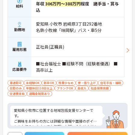
年収
306万円～388万円
程度 諸手当・賞与
給料
込
愛知県 小牧市 岩崎原3丁目292番地
勤務地
名鉄小牧線「味岡駅」バス・車5分
正社員(正職員)
雇用形態
■社会福祉士 ■経験不問（経験者優遇） ■
応募要件
高卒以上
車通勤可
未経験OK
新卒OK
残業少なめ
寮・借り上げ
住宅手当・補助
日勤のみ
年間休日110日以上
ブランクOK
高収入
社会保険完備
交通費支給
退職金制度あり
愛知県小牧市に位置する地域包括支援センターで
す。
ご興味をお持ちの方には詳細な情報や面接のポイン
トをお伝えしますのでお気軽にお問い合わせくださ
いませ。