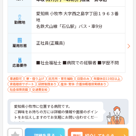
愛知県 小牧市 大字西之島字丁田１９６３番
地
勤務地
名鉄犬山線「石仏駅」バス・車9分
正社員(正職員)
雇用形態
■社会福祉士 ■病院での経験者 ■学歴不問
応募要件
車通勤可
寮・借り上げ
託児所・育児補助
日勤のみ
年間休日110日以上
資格取得サポート
研修制度あり
産休･育休･介護休暇取得実績あり
社会保険完備
交通費支給
愛知県小牧市に位置する病院です。
ご興味をお持ちの方には詳細の情報や面接のポイン
トをお伝えしますのでお気軽にお問い合わせくださ
いませ。
詳細を見る
無料
紹介してもらう