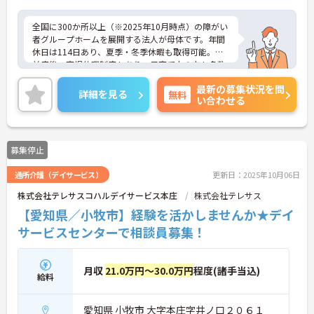
全国に300か所以上（※2025年10月時点）の障がい
者グループホームを展開する法人が母体です。年間
休日は114日あり、夏季・冬季休暇も取得可能。産
前産後・育児休暇制度もあり、子育て中の方も多数
活躍中で、ワークライフバランスを大切にしながら
最新の募集状況を問
働ける環境が整っています。研修制度や外部勉強会
詳細を見る
無料
い合わせる
の受講支援もあり、スキルアップもしっかりサポー
ト。将来的には管理者やエリアマネージャーへのキ
ャリアアップも目指せます。20代から60代まで幅広
い年代のスタッフが活躍しており、和やかな雰囲気
募集停止
の職場です。介護経験を活かしたい方、福祉の資格
をお持ちの方、安定した法人でキャリアを築きたい
通所介護（デイサービス）
更新日：2025年10月06日
方におすすめです。
株式会社テレサスコハルデイサービス本庄
株式会社テレサス
★おすすめPOINT★
【愛知県／小牧市】経験を活かしませんか★デイ
・生活支援員からスタートし、サービス管理責任者
やエリアマネージャーへと続く明確なステップアッ
サービスセンターで相談員募集！
プの道筋が用意されています。急成長中の企業であ
るためポストも豊富にあり、専門性を高めながらマ
ネジメント職への挑戦も視野に入れていただけま
月収
21.0万円～30.0万円
程度(諸手当込)
給料
す。
・年間休日114日、残業月平均10時間程度という就
業環境に加え、産前産後休暇や育児休暇制度がしっ
愛知県 小牧市 大字本庄字井ノ口２０６１