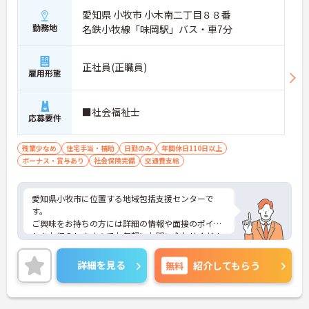
愛知県 小牧市 小木南二丁目８８番
勤務地
名鉄小牧線「味岡駅」バス・車7分
正社員(正職員)
雇用形態
■社会福祉士
応募要件
残業少なめ
住宅手当・補助
日勤のみ
年間休日110日以上
ボーナス・賞与あり
社会保険完備
交通費支給
愛知県小牧市に位置する地域包括支援センターで
す。
ご興味をお持ちの方には詳細の情報や面接のポイン
トをお伝えしますのでお気軽にお問い合わせくださ
いませ。
詳細を見る
無料
紹介してもらう