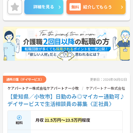
フのサポートを行うハイクラスなポジションです。
詳細を見る
無料
紹介してもらう
最新設備とバリアフリーが完備され、スタッフの身
体的負担が少なく、広域手当5万円が付与されるこ
とで高い給与水準を実現しています。年間休日114
日の確保や、献立・レシピの完全標準化による業務
効率化など、ワークライフバランスを保ちながら定
年70歳まで長期的に活躍できる制度が盤石に整って
います。複数施設を経験することで培われるマネジ
メント視点は、将来的なエリアマネージャーへのキ
ャリアアップにも直結しており、最新の環境で専門
性を発揮したいプロフェッショナルの方にお勧めで
す。
★おすすめPOINT★
・広域支援員として複数のホームを巡るため、各ホ
通所介護（デイサービス）
更新日：2026年06月02日
ームのパートスタッフの教育やサポートにも携わる
ケアパートナー株式会社ケアパートナー小牧
ケアパートナー株式会社
ことができ、現場の介助業務にとどまらず、施設運
【愛知県／小牧市】日勤のみ◎マイカー通勤可♪
営や人材育成の視点を養うことで、将来のエリアマ
ネージャー候補としてのステップアップに直結しま
デイサービスで生活相談員の募集〈正社員〉
す。
・定年70歳、再雇用75歳までという業界屈指の制度
があり、20代から60代まで幅広い年代が活躍してい
月収
21.5万円～23.5万円
程度
ます。年間休日も114日確保されているため、無理
給料
なく長期的なキャリアを築いていただけます。
・全施設がバリアフリー設計かつ最新設備を備えて