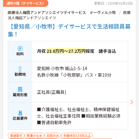
通所介護（デイサービス）
更新日：2026年01月16日
医療法人梅田アンドアソシエイツデイサービス ドーヴィル小牧
医療
法人梅田アンドアソシエイツ
【愛知県／小牧市】デイサービスで生活相談員募
集！
月収
23.0万円～27.2万円
程度 諸手当込
給料
愛知県 小牧市 城山1-5-14
勤務地
名鉄小牧線「小牧原駅」バス・車10分
正社員(正職員)
雇用形態
■介護福祉士、社会福祉士、精神保健福祉
士、社会福祉主事任用 ■相談業務経験必須
応募要件
■普通自動車免許
車通勤可
残業少なめ
日勤のみ
年間休日110日以上