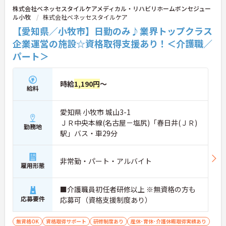
株式会社ベネッセスタイルケアメディカル・リハビリホームボンセジュー
ル小牧
株式会社ベネッセスタイルケア
【愛知県／小牧市】日勤のみ♪業界トップクラス
企業運営の施設☆資格取得支援あり！＜介護職／
パート＞
時給
1,190円
～
給料
愛知県 小牧市 城山3-1
ＪＲ中央本線(名古屋－塩尻)「春日井(ＪＲ)
勤務地
駅」バス・車29分
非常勤・パート・アルバイト
雇用形態
■介護職員初任者研修以上 ※無資格の方も
応募要件
応募可（資格支援制度あり）
無資格OK
資格取得サポート
研修制度あり
産休･育休･介護休暇取得実績あり