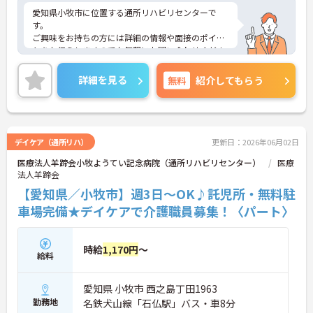
愛知県小牧市に位置する通所リハビリセンターで
す。
ご興味をお持ちの方には詳細の情報や面接のポイン
トをお伝えしますのでお気軽にお問い合わせくださ
いませ。
詳細を見る
無料
紹介してもらう
デイケア（通所リハ）
更新日：2026年06月02日
医療法人羊蹄会小牧ようてい記念病院（通所リハビリセンター）
医療
法人羊蹄会
【愛知県／小牧市】週3日～OK♪託児所・無料駐
車場完備★デイケアで介護職員募集！〈パート〉
時給
1,170円
～
給料
愛知県 小牧市 西之島丁田1963
勤務地
名鉄犬山線「石仏駅」バス・車8分