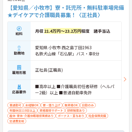
【愛知県／小牧市】寮・託児所・無料駐車場完備
★デイケアで介護職員募集！〈正社員〉
月収
21.4万円～23.2万円
程度 諸手当込
給料
愛知県 小牧市 西之島丁田1963
勤務地
名鉄犬山線「石仏駅」バス・車8分
正社員(正職員)
雇用形態
■高卒以上 ■介護職員初任者研修（ヘルパ
応募要件
ー2級）以上 ■普通自動車免許
車通勤可
未経験OK
寮・借り上げ
無資格OK
日勤のみ
年間休日110日以上
資格取得サポート
研修制度あり
産休･育休･介護休暇取得実績あり
ボーナス・賞与あり
社会保険完備
交通費支給