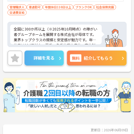
転免許(AT限定可) ※管理業務に就かれて
いた方歓迎
管理職求人
車通勤可
年間休日110日以上
ブランクOK
社会保険完備
交通費支給
全国に300か所以上（※2025年10月時点）の障がい
者グループホームを展開する株式会社が母体です。
業界トップクラスの規模と安定感が魅力です。年間
休日は114日以上、夏季・冬季休暇や産休・育休制
度もしっかり整っており、プライベートとの両立も
可能。これまでのご経験を活かし、新しいキャリア
詳細を見る
無料
紹介してもらう
を築きたい方、ぜひご応募ください。20代から60代
まで、幅広い年代の方が活躍できる職場です。ご興
味のある方は詳細等をお伝えしますので、お気軽に
お問い合わせください。
更新日：2026年06月09日