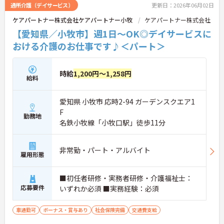
通所介護（デイサービス）
更新日：2026年06月02日
ケアパートナー株式会社ケアパートナー小牧
ケアパートナー株式会社
【愛知県／小牧市】週1日～OK◎デイサービスに
おける介護のお仕事です♪＜パート＞
時給
1,200円～1,258円
給料
愛知県 小牧市 応時2-94 ガーデンスクエア1
F
勤務地
名鉄小牧線「小牧口駅」徒歩11分
非常勤・パート・アルバイト
雇用形態
■初任者研修・実務者研修・介護福祉士：
応募要件
いずれか必須 ■実務経験：必須
車通勤可
ボーナス・賞与あり
社会保険完備
交通費支給