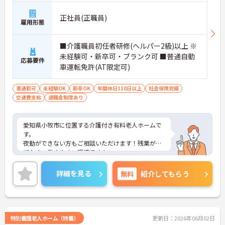
正社員(正職員)
雇用形態
■介護職員初任者研修(ヘルパー2級)以上 ※
未経験可・新卒可・ブランク可 ■普通自動
応募要件
車運転免許(AT限定可)
車通勤可
未経験OK
新卒OK
年間休日110日以上
社会保険完備
交通費支給
退職金制度あり
愛知県小牧市に位置する介護付き有料老人ホームで
す。
夜勤ができない方もご相談いただけます！残業がほ
ぼなく、働きやすい環境です！
介護職員初任者研修(ホームヘルパー2級)をお持ちで
したら、未経験の方・新卒の方・ブランクのある方
詳細を見る
無料
紹介してもらう
でも応募可能です。
ご興味のある方はお気軽にお問い合わせください。
特別養護老人ホーム（特養）
更新日：2026年06月02日