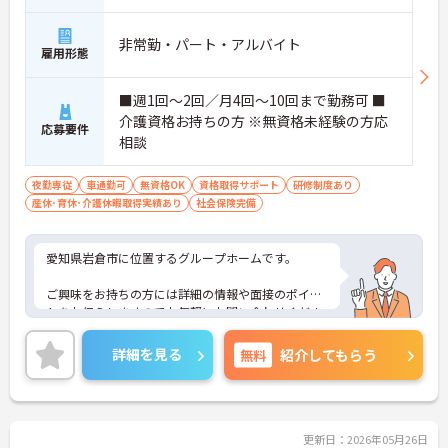
非常勤・パート・アルバイト
雇用形態
■週1回～2回／月4回～10回まで勤務可 ■
介護資格お持ちの方 ※無資格未経験の方応
応募要件
相談
夜勤専従
車通勤可
無資格OK
資格取得サポート
研修制度あり
産休･育休･介護休暇取得実績あり
社会保険完備
愛知県岩倉市に位置するグループホームです。
ご興味をお持ちの方には詳細の情報や面接のポイン
トをお伝えしますのでお気軽にお問い合わせくださ
いませ。
詳細を見る
無料
紹介してもらう
更新日：2026年05月26日