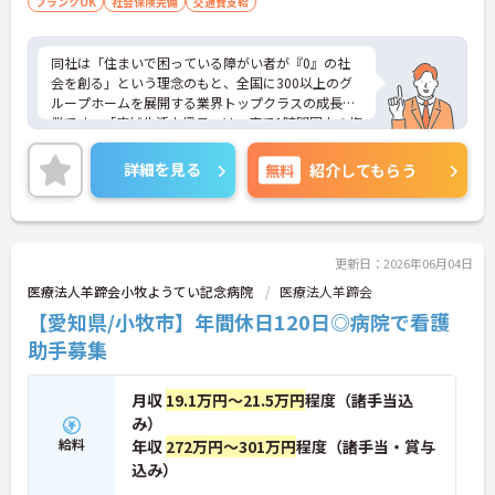
ブランクOK
社会保険完備
交通費支給
同社は「住まいで困っている障がい者が『0』の社
会を創る」という理念のもと、全国に300以上のグ
ループホームを展開する業界トップクラスの成長企
業です。「広域生活支援員」は、車で1時間圏内の複
数施設を横断的に担当し、現場支援とパートスタッ
フのサポートを行うハイクラスなポジションです。
詳細を見る
無料
紹介してもらう
最新設備とバリアフリーが完備され、スタッフの身
体的負担が少なく、広域手当5万円が付与されるこ
とで高い給与水準を実現しています。年間休日114
日の確保や、献立・レシピの完全標準化による業務
効率化など、ワークライフバランスを保ちながら定
更新日：2026年06月04日
年70歳まで長期的に活躍できる制度が盤石に整って
医療法人羊蹄会小牧ようてい記念病院
医療法人羊蹄会
います。複数施設を経験することで培われるマネジ
【愛知県/小牧市】年間休日120日◎病院で看護
メント視点は、将来的なエリアマネージャーへのキ
ャリアアップにも直結しており、最新の環境で専門
助手募集
性を発揮したいプロフェッショナルの方にお勧めで
す。
月収
19.1万円～21.5万円
程度（諸手当込
★おすすめPOINT★
み）
・広域支援員として複数のホームを巡るため、各ホ
給料
年収
272万円～301万円
程度（諸手当・賞与
ームのパートスタッフの教育やサポートにも携わる
込み）
ことができ、現場の介助業務にとどまらず、施設運