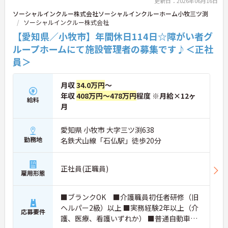
更新日：2026年06月16日
ソーシャルインクルー株式会社ソーシャルインクルーホーム小牧三ツ渕
ソーシャルインクルー株式会社
【愛知県／小牧市】年間休日114日☆障がい者グ
ループホームにて施設管理者の募集です♪＜正社
員＞
月収
34.0万円
～
年収
408万円～478万円
程度 ※月給×12ヶ
給料
月
愛知県 小牧市 大字三ツ渕638
勤務地
名鉄犬山線「石仏駅」徒歩20分
正社員(正職員)
雇用形態
■ブランクOK ■介護職員初任者研修（旧
ヘルパー2級）以上 ■実務経験2年以上（介
応募要件
護、医療、看護いずれか） ■普通自動車運