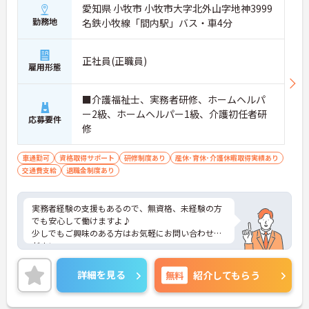
愛知県 小牧市 小牧市大字北外山字地神3999
勤務地
名鉄小牧線「間内駅」バス・車4分
正社員(正職員)
雇用形態
■介護福祉士、実務者研修、ホームヘルパ
ー2級、ホームヘルパー1級、介護初任者研
応募要件
修
車通勤可
資格取得サポート
研修制度あり
産休･育休･介護休暇取得実績あり
交通費支給
退職金制度あり
実務者経験の支援もあるので、無資格、未経験の方
でも安心して働けますよ♪
少しでもご興味のある方はお気軽にお問い合わせく
ださい。
詳細を見る
無料
紹介してもらう