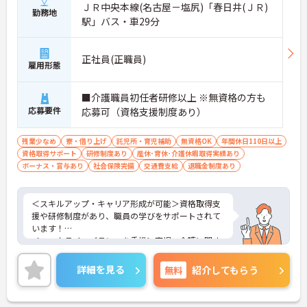
■ 生活を支えるやりがいある仕事♪
ＪＲ中央本線(名古屋－塩尻)「春日井(ＪＲ)
勤務地
駅」バス・車29分
“介護＝作業”ではなく“暮らしの支援”がテーマです
・食事・入浴・排泄だけでなく外出や趣味もサポー
ト
正社員(正職員)
・入居者様の「やりたい」を一緒に実現
雇用形態
・生活支援員として関わるやりがいあり
→ 人と関わるのが好きな方にぴったりです♪
■介護職員初任者研修以上 ※無資格の方も
応募要件
応募可（資格支援制度あり）
■ 福利厚生＆働きやすさ◎
長く続けられる待遇が充実しています
残業少なめ
寮・借り上げ
託児所・育児補助
無資格OK
年間休日110日以上
・年間休日108日＋夏季・冬季休暇あり
資格取得サポート
研修制度あり
産休･育休･介護休暇取得実績あり
・有給取得しやすく、入社時から付与あり
ボーナス・賞与あり
社会保険完備
交通費支給
退職金制度あり
・住宅手当・扶養手当・夜勤手当あり
→ 安定した収入と無理のない働き方が可能です！
＜スキルアップ・キャリア形成が可能＞資格取得支
■ キャリアアップもしっかり応援！
援や研修制度があり、職員の学びをサポートされて
います！
成長したい気持ちをしっかりサポート♪
＜ワークライフバランスを重視＞育児・介護に関す
・資格取得支援制度あり
る制度や社宅制度、各種手当など、長く安心して働
・等級制度でキャリアアップが見える
きやすい環境が整っています。
詳細を見る
無料
紹介してもらう
・経験・資格に応じて給与面も考慮
＜寄り添ったケアの実施＞利用者さまに深く寄り添
→ 将来を見据えて働きたい方にも安心です◎
ったサービスの提供を目指し、職員の専門性を高め
るような人材育成にも注力されています。