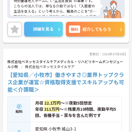
特別養護老人ホームにて“生活支援員”の募集です。
こちらの法人では、単なる介助ではなく「入居者の
生活を支える」という考えから、職員のことを“介護
職員”ではなく“生活支援員”と呼んでいます。入居者
様一人ひとりの人生や価値観を尊重し、日々の楽し
みや喜びを一緒に実現していくことを大切にしてい
詳細を見る
無料
紹介してもらう
る点が特徴です。未経験の方でも1～2ヶ月間マンツ
ーマン指導があり、安心してスタート可能です。駅
徒歩圏内で通勤も楽々♪賞与は過去実績で年2回支
給と待遇面も充実しています。資格取得支援制度も
あり、長期的なキャリア形成が可能です。ご興味の
更新日：2026年07月09日
ある方には、面接対策ポイントなどさらに詳細をお
株式会社ベネッセスタイルケアメディカル・リハビリホームボンセジュー
話いたしますので、お気軽にご相談ください。
ル小牧
株式会社ベネッセスタイルケア
【愛知県／小牧市】働きやすさ◎業界トップクラ
＼「暮らしに寄り添う介護」を大切に♪／
ス企業が運営☆資格取得支援でスキルアップも可
■ 未経験でも安心スタート◎
能＜介護職＞
「初めてでも大丈夫かな…」そんな不安もしっかり
解消♪
月収
22.2万円
～※夜勤5回想定
・入社後1～2ヶ月は先輩がマンツーマン指導
年収
311万円
～※残業月10時間、夜勤平均5
給料
・昼勤務から徐々に慣れていける
回、各種手当・賞与を含んだ例です
・未経験スタートで活躍している方も多数
→ 基礎からしっかり学べる環境が整っています！
愛知県 小牧市 城山3-1