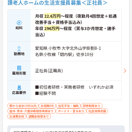
護老人ホームの生活支援員募集＜正社員＞
月収
22.6万円
～程度（夜勤月4回想定＋処遇
改善手当＋資格手当込み）
給料
年収
296万円
～程度（賞与3か月想定・諸手
当込）
愛知県 小牧市 大字北外山字掛割8-1
勤務地
名鉄小牧線「間内駅」徒歩10分
正社員(正職員)
雇用形態
■初任者研修・実務者研修 いずれか必須
応募要件
■経験不問
駅から徒歩10分以内
未経験OK
住宅手当・補助
研修制度あり
産休･育休･介護休暇取得実績あり
ボーナス・賞与あり
社会保険完備
交通費支給
退職金制度あり