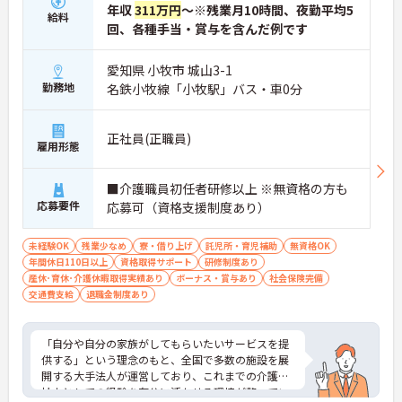
年収
311万円
～※残業月10時間、夜勤平均5
給料
回、各種手当・賞与を含んだ例です
愛知県 小牧市 城山3-1
勤務地
名鉄小牧線「小牧駅」バス・車0分
正社員(正職員)
雇用形態
■介護職員初任者研修以上 ※無資格の方も
応募要件
応募可（資格支援制度あり）
未経験OK
残業少なめ
寮・借り上げ
託児所・育児補助
無資格OK
年間休日110日以上
資格取得サポート
研修制度あり
産休･育休･介護休暇取得実績あり
ボーナス・賞与あり
社会保険完備
交通費支給
退職金制度あり
「自分や自分の家族がしてもらいたいサービスを提
供する」という理念のもと、全国で多数の施設を展
開する大手法人が運営しており、これまでの介護福
祉士としての経験を存分に活かせる環境が整ってい