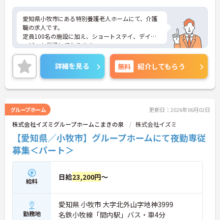
愛知県小牧市にある特別養護老人ホームにて、介護
職の求人です。
定員100名の施設に加え、ショートステイ、デイサ
ービスも併設しております。
同法人は複数の施設を運営する安定法人。賞与実績
も例年4ヶ月分の支給をしております。
詳細を見る
無料
紹介してもらう
施設での経験をお持ちでない方も、先輩職員がしっ
かりサポートする為ご安心下さい！
少しでも興味をお持ちの方は、お電話にて詳細をお
伝え致しますのでお気軽にお問い合わせ下さい♪
グループホーム
更新日：2026年06月02日
株式会社イズミグループホームこまきの泉
株式会社イズミ
【愛知県／小牧市】グループホームにて夜勤専従
募集＜パート＞
日給
23,200円
～
給料
愛知県 小牧市 大字北外山字地神3999
勤務地
名鉄小牧線「間内駅」バス・車4分