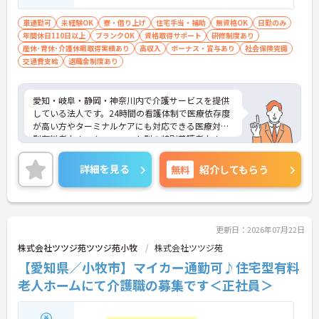
車通勤可
未経験OK
寮・借り上げ
住宅手当・補助
無資格OK
日勤のみ
年間休日110日以上
ブランクOK
資格取得サポート
研修制度あり
産休･育休･介護休暇取得実績あり
高収入
ボーナス・賞与あり
社会保険完備
交通費支給
退職金制度あり
愛知・岐阜・静岡・神奈川内で介護サービスを提供
している法人です。24時間の看護体制で医療依存度
が高い方やターミナルケアにも対応できる医療対応
型有料老人ホーム、ユニット型の特別養護老人ホー
ムを運営しています。利用者様とスタッフとの距離
も近く、一人ひとりに寄り添ったケアが実現できま
詳細を見る
無料
紹介してもらう
す。福利厚生も整っており長く安心してご就業でき
る環境です。ご興味ある方には、面接対策ポイント
など、さらに詳細をお話しいたしますのでお気軽に
ご相談ください！
更新日：2026年07月22日
株式会社ツツジ苑ツツジ苑小牧
株式会社ツツジ苑
【愛知県／小牧市】マイカー通勤可♪住宅型有料
老人ホームにて介護職の募集です＜正社員＞