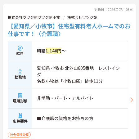
ご興味のある方には、面接対策ポイント等、さらに
詳細をお話ししますのでお気軽にご相談ください！
更新日：2026年07月03日
株式会社ツツジ苑ツツジ苑小牧
株式会社ツツジ苑
【愛知県／小牧市】住宅型有料老人ホームでのお
仕事です！〈介護職〉
時給
1,140円
～
給料
愛知県 小牧市 北外山605番地 レストイシ
ダ
勤務地
名鉄小牧線「小牧口駅」徒歩11分
非常勤・パート・アルバイト
雇用形態
■介護職の資格をお持ちの方
応募要件
社会保険完備