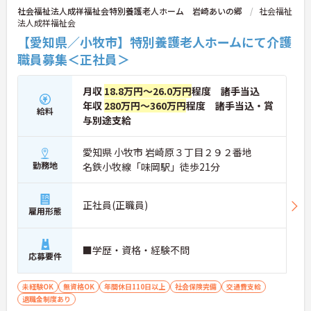
社会福祉法人成祥福祉会特別養護老人ホーム 岩崎あいの郷
社会福祉
法人成祥福祉会
【愛知県／小牧市】特別養護老人ホームにて介護
職員募集＜正社員＞
月収
18.8万円～26.0万円
程度 諸手当込
年収
280万円～360万円
程度 諸手当込・賞
給料
与別途支給
愛知県 小牧市 岩崎原３丁目２９２番地
勤務地
名鉄小牧線「味岡駅」徒歩21分
正社員(正職員)
雇用形態
■学歴・資格・経験不問
応募要件
未経験OK
無資格OK
年間休日110日以上
社会保険完備
交通費支給
退職金制度あり