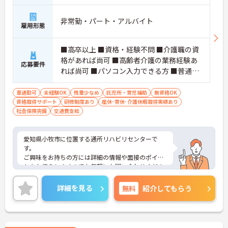
非常勤・パート・アルバイト
雇用形態
■高卒以上 ■資格・経験不問 ■介護職の資
格があれば尚可 ■高齢者介護の業務経験あ
応募要件
れば尚可 ■パソコン入力できる方 ■普通自
動車免許
車通勤可
未経験OK
残業少なめ
託児所・育児補助
無資格OK
資格取得サポート
研修制度あり
産休･育休･介護休暇取得実績あり
社会保険完備
交通費支給
愛知県小牧市に位置する通所リハビリセンターで
す。
ご興味をお持ちの方には詳細の情報や面接のポイン
トをお伝えしますのでお気軽にお問い合わせくださ
いませ。
詳細を見る
無料
紹介してもらう