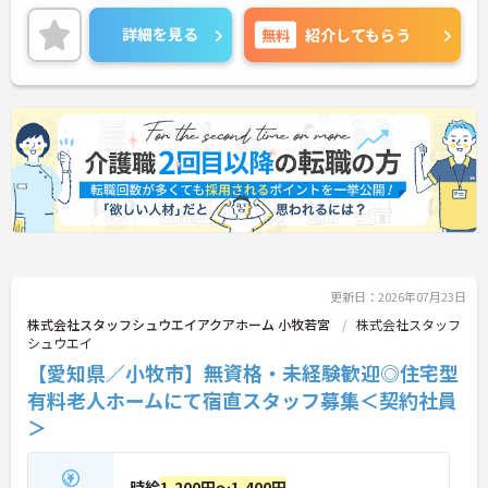
ます。最大の魅力は、専門性を正当に評価する独自
の社内資格「マジ神制度」。認知症ケア等の分野で
詳細を見る
無料
紹介してもらう
認定されると最大月4万円の手当が加算され、確実
な収入アップが可能です。また、スマホでの記録入
力や睡眠センサー等のDX化により、夜間業務などの
身体的負担が大きく軽減されています。ご家族も対
象となる年間3万円の医療費補助など大手ならでは
の圧倒的な福利厚生のもと、ケアマネジャーへのス
テップアップ等、介護のプロとして長期的なキャリ
アを築けます。
★おすすめPOINT★
【これまでの経験・専門性が正当に評価される環境
です】
・独自の社内資格「マジ神制度」があり、認定され
更新日：2026年07月23日
ると1資格につき月1万円（最大4万円）の手当が加
算されます。
株式会社スタッフシュウエイアクアホーム 小牧若宮
株式会社スタッフ
・ケアマネジャーの受験料や対策講座、更新費用ま
シュウエイ
で全額補助されるため、次のステップアップを自己
【愛知県／小牧市】無資格・未経験歓迎◎住宅型
負担なく目指せます。
有料老人ホームにて宿直スタッフ募集＜契約社員
【最先端のDX導入で、身体的・精神的な負担を軽
＞
減】
・スマホ記録や睡眠センサーを活用したデータに基
づくケアにより、夜間巡視や申し送りなどの業務負
時給
1,200円～1,400円