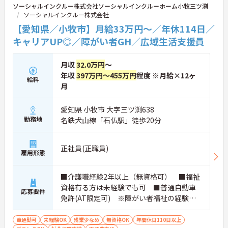
ソーシャルインクルー株式会社ソーシャルインクルーホーム小牧三ツ渕
ソーシャルインクルー株式会社
【愛知県／小牧市】月給33万円～／年休114日／
キャリアUP◎／障がい者GH／広域生活支援員
月収
32.0万円
～
年収
397万円～455万円
程度 ※月給×12ヶ
給料
月
愛知県 小牧市 大字三ツ渕638
勤務地
名鉄犬山線「石仏駅」徒歩20分
正社員(正職員)
雇用形態
■介護職経験2年以上（無資格可） ■福祉
資格有る方は未経験でも可 ■普通自動車
応募要件
免許(AT限定可) ※障がい者福祉の経験は
不問です。※実務経験2年以上の方、障がい
者福祉に関する経験をお持ちの方大歓迎
車通勤可
未経験OK
残業少なめ
無資格OK
年間休日110日以上