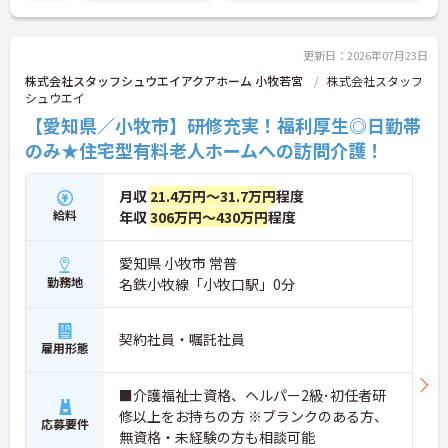
更新日：2026年07月23日
株式会社スタッフシュウエイアクアホーム 小牧若宮
株式会社スタッフ
シュウエイ
【愛知県／小牧市】研修充実！福利厚生◎日勤帯
のみ★住宅型有料老人ホームへの訪問介護！
月収
21.4万円～31.7万円
程度
給料
年収
306万円～430万円
程度
愛知県 小牧市 常普
勤務地
名鉄小牧線「小牧口駅」0分
契約社員・嘱託社員
雇用形態
■介護福祉士資格、ヘルパー2級･初任者研
修以上をお持ちの方 ※ブランクのある方、
応募要件
無資格・未経験の方も相談可能