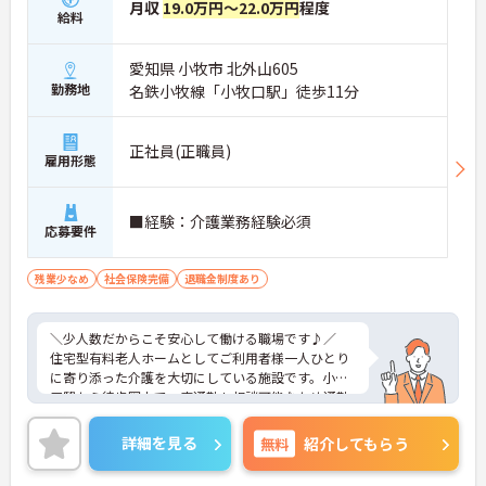
月収
19.0万円～22.0万円
程度
給料
愛知県 小牧市 北外山605
勤務地
名鉄小牧線「小牧口駅」徒歩11分
正社員(正職員)
雇用形態
■経験：介護業務経験必須
応募要件
残業少なめ
社会保険完備
退職金制度あり
＼少人数だからこそ安心して働ける職場です♪／
住宅型有料老人ホームとしてご利用者様一人ひとり
に寄り添った介護を大切にしている施設です。小牧
口駅から徒歩圏内で、車通勤も相談可能なため通勤
しやすい環境です。介護職員初任者研修をお持ちで
あれば応募可能で、介護福祉士や実務者研修の資格
詳細を見る
無料
紹介してもらう
をお持ちの方はこれまでの経験を活かして活躍でき
ます。日勤から夜勤までシフトを組みながら、ご利