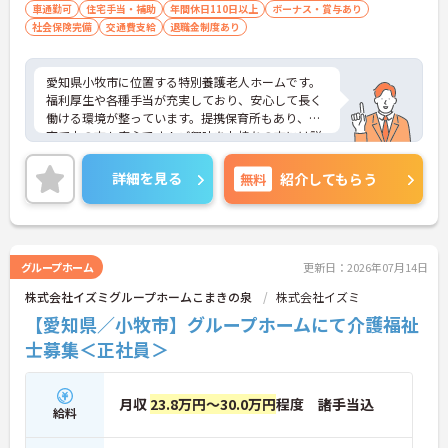
車通勤可
住宅手当・補助
年間休日110日以上
ボーナス・賞与あり
社会保険完備
住宅型有料老人ホームならではの丁寧な関わりがで
交通費支給
退職金制度あり
きます。
・ご利用者様との距離が近い
・生活支援を中心とした介護業務
愛知県小牧市に位置する特別養護老人ホームです。
・一人ひとりに合わせたサポート
福利厚生や各種手当が充実しており、安心して長く
→ 「ありがとう」が直接聞けるやりがいのあるお仕
働ける環境が整っています。提携保育所もあり、子
事です♪
育て中の方も安心です！ご興味をお持ちの方には詳
細の情報や面接のポイントをお伝えしますのでお気
軽にお問い合わせくださいませ。
詳細を見る
無料
紹介してもらう
グループホーム
更新日：2026年07月14日
株式会社イズミグループホームこまきの泉
株式会社イズミ
【愛知県／小牧市】グループホームにて介護福祉
士募集＜正社員＞
月収
23.8万円～30.0万円
程度 諸手当込
給料