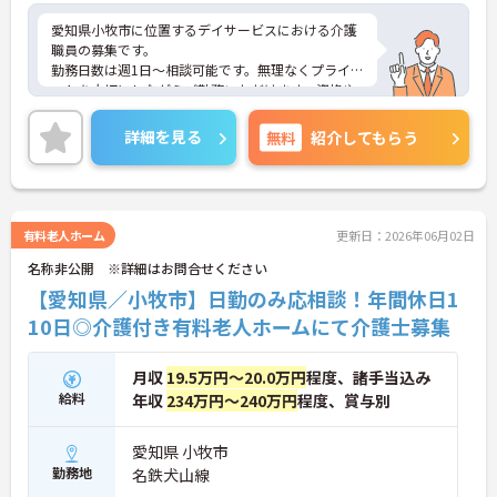
愛知県小牧市に位置するデイサービスにおける介護
職員の募集です。
勤務日数は週1日～相談可能です。無理なくプライベ
ートを大切にしながらご勤務いただけます。資格や
経験を活かしながらご勤務いただける職場環境で
す。
詳細を見る
無料
紹介してもらう
ご興味のある方には、面接対策ポイントなど、さら
に詳細をご案内しますのでお気軽にご相談くださ
い！
有料老人ホーム
更新日：2026年06月02日
名称非公開 ※詳細はお問合せください
【愛知県／小牧市】日勤のみ応相談！年間休日1
10日◎介護付き有料老人ホームにて介護士募集
月収
19.5万円～20.0万円
程度、諸手当込み
給料
年収
234万円～240万円
程度、賞与別
愛知県 小牧市
勤務地
名鉄犬山線