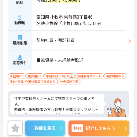
給料
担を大きく軽減しています。
・業務の効率化により月の平均残業時間は10時間程
度と少なく、体力的なゆとりを持ってご入居者様と
愛知県 小牧市 常普請3丁目46
向き合えます。
勤務地
名鉄小牧線「小牧口駅」徒歩11分
【ご家族も安心できる、圧倒的な福利厚生が整って
います】
契約社員・嘱託社員
・ご家族分も含めて年間3万円までの医療費補助
雇用形態
や、教育サービスの70%割引など、生活全体を支え
る独自の福利厚生が利用できます。
・小学校3年生までの時短・夜勤免除制度があり、
■無資格・未経験者歓迎
応募要件
男性の育休取得実績も豊富なため、ライフステージ
が変化しても安心です。
未経験OK
無資格OK
年間休日110日以上
資格取得サポート
研修制度あり
【プライベートとの両立がしやすい環境です】
産休･育休･介護休暇取得実績あり
社会保険完備
・有給取得促進手当の支給や、5連休以上の長期休
暇を取得できる仕組みがあり、しっかりと心身をリ
フレッシュできます。
住宅型有料老人ホームにて宿直スタッフの求人で
・中途入社比率が6割を超えており、風通しが良
す。
く、新しい方もこれまでの経験を活かしてすぐに馴
無資格・未経験者の方も歓迎！在籍スタッフがしっ
染める温かい社風です。
かり指導いたしますので安心してご就業いただけま
す！
施設の見学からも可能です◎
詳細を見る
無料
紹介してもらう
ご興味をお持ちの方はお気軽にお問合せ下さい。