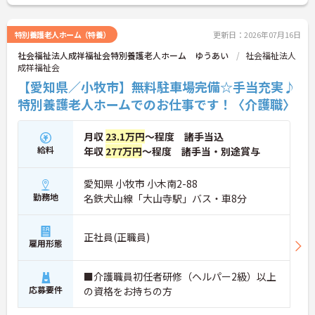
用者様の生活を支えるやりがいのあるお仕事です。
少人数の施設ならではの温かい雰囲気の中で、利用
者様との距離も近く、じっくり関係性を築きながら
特別養護老人ホーム（特養）
更新日：2026年07月16日
介護に携われる環境となっています。
社会福祉法人成祥福祉会特別養護老人ホーム ゆうあい
社会福祉法人
成祥福祉会
―――――――――――――――
■ 駅チカで通勤ラクラク♪
【愛知県／小牧市】無料駐車場完備☆手当充実♪
特別養護老人ホームでのお仕事です！〈介護職〉
小牧口駅から徒歩11分と通勤しやすい立地です。
・名鉄小牧線「小牧口駅」より徒歩11分
・車通勤も相談可能
月収
23.1万円
～程度 諸手当込
・毎日の通勤負担を軽減
給料
年収
277万円
～程度 諸手当・別途賞与
→ 通いやすい環境だからこそ、長く働きやすい職場
です♪
―――――――――――――――
愛知県 小牧市 小木南2-88
■ 資格を活かして活躍できる！
勤務地
名鉄犬山線「大山寺駅」バス・車8分
介護の資格をお持ちの方が活躍できる環境です。
・初任者研修以上で応募可能
正社員(正職員)
雇用形態
・介護福祉士資格保有者歓迎
・実務者研修修了者も歓迎
→ 経験が浅い方も、資格を活かしてステップアップ
■介護職員初任者研修（ヘルパー2級）以上
を目指せます♪
応募要件
の資格をお持ちの方
■ 利用者様に寄り添う介護を実現♪