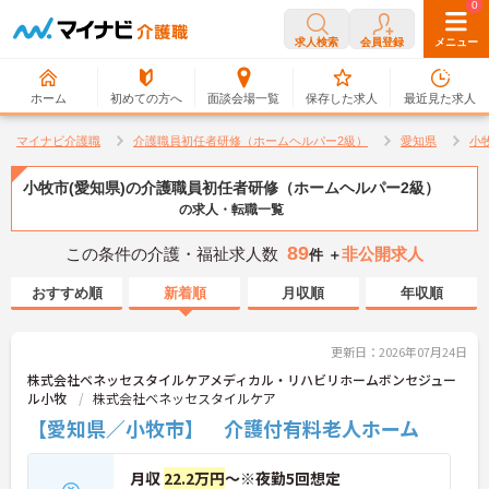
0
0
求人検索
会員登録
メニュー
ホーム
初めての方へ
面談会場一覧
保存した求人
最近見た求人
マイナビ介護職
介護職員初任者研修（ホームヘルパー2級）
愛知県
小
小牧市(愛知県)の介護職員初任者研修（ホームヘルパー2級）
の求人・転職一覧
89
この条件の介護・福祉求人数
非公開求人
件 ＋
おすすめ順
新着順
月収順
年収順
更新日：2026年07月24日
株式会社ベネッセスタイルケアメディカル・リハビリホームボンセジュー
ル小牧
株式会社ベネッセスタイルケア
【愛知県／小牧市】 介護付有料老人ホーム
月収
22.2万円
～※夜勤5回想定