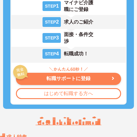
マイナビ介護
1
STEP
職にご登録
2
求人のご紹介
STEP
面接・条件交
3
STEP
渉
4
転職成功！
STEP
転職サポートに登録
はじめて転職する方へ