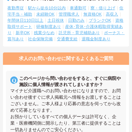
夜勤専従
駅から徒歩10分以内
車通勤可
寮・借り上げ
住
宅手当・補助
未経験OK
管理職求人
無資格OK
高収入
年間休日110日以上
土日祝休
日勤のみ
ブランクOK
資格
取得サポート
研修制度あり
産休･育休･介護休暇取得実績あ
り
新卒OK
残業少なめ
託児所・育児補助あり
ボーナス・
賞与あり
社会保険完備
交通費支給
退職金制度あり
求人のお問い合わせに関するよくあるご質問
このページから問い合わせをすると、すぐに病院や
施設に個人情報が渡されてしまいますか？
マイナビ介護職へのお問い合わせになりますので、お問
い合わせ後すぐに求人掲載元へ情報をお渡しすることは
ございません。ご本人様より応募の意志を伺ってから改
めて応募となります。
お預かりしているすべての個人データは許可なく、企
業・医療機関側に開示したり、第三者に提供することは
一切ありませんのでご安心ください。