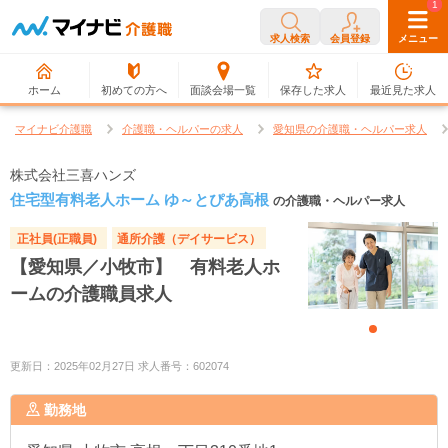
0
1
求人検索
会員登録
メニュー
ホーム
初めての方へ
面談会場一覧
保存した求人
最近見た求人
マイナビ介護職
介護職・ヘルパーの求人
愛知県の介護職・ヘルパー求人
株式会社三喜ハンズ
住宅型有料老人ホーム ゆ～とぴあ高根
の介護職・ヘルパー求人
正社員(正職員)
通所介護（デイサービス）
【愛知県／小牧市】 有料老人ホ
ームの介護職員求人
更新日：2025年02月27日 求人番号：602074
勤務地