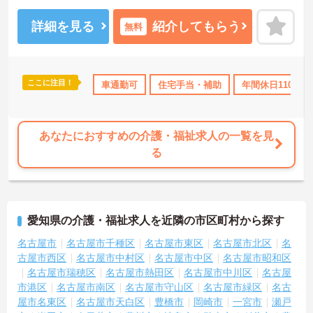
合わせくださいませ。
詳細を見る
紹介してもらう
無料
ここに注目！
り
産休･育休･介護休暇取得実績あり
車通勤可
住宅手当・補助
交通費支給
年間休日110日以
退職金制度あ
あなたにおすすめの介護・福祉求人の一覧を見
る
愛知県の介護・福祉求人を近隣の市区町村から探す
名古屋市
名古屋市千種区
名古屋市東区
名古屋市北区
名
古屋市西区
名古屋市中村区
名古屋市中区
名古屋市昭和区
名古屋市瑞穂区
名古屋市熱田区
名古屋市中川区
名古屋
市港区
名古屋市南区
名古屋市守山区
名古屋市緑区
名古
屋市名東区
名古屋市天白区
豊橋市
岡崎市
一宮市
瀬戸