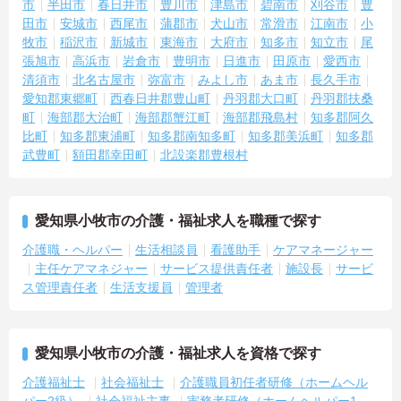
市
半田市
春日井市
豊川市
津島市
碧南市
刈谷市
豊
田市
安城市
西尾市
蒲郡市
犬山市
常滑市
江南市
小
牧市
稲沢市
新城市
東海市
大府市
知多市
知立市
尾
張旭市
高浜市
岩倉市
豊明市
日進市
田原市
愛西市
清須市
北名古屋市
弥富市
みよし市
あま市
長久手市
愛知郡東郷町
西春日井郡豊山町
丹羽郡大口町
丹羽郡扶桑
町
海部郡大治町
海部郡蟹江町
海部郡飛島村
知多郡阿久
比町
知多郡東浦町
知多郡南知多町
知多郡美浜町
知多郡
武豊町
額田郡幸田町
北設楽郡豊根村
愛知県小牧市の介護・福祉求人を職種で探す
介護職・ヘルパー
生活相談員
看護助手
ケアマネージャー
主任ケアマネジャー
サービス提供責任者
施設長
サービ
ス管理責任者
生活支援員
管理者
愛知県小牧市の介護・福祉求人を資格で探す
介護福祉士
社会福祉士
介護職員初任者研修（ホームヘル