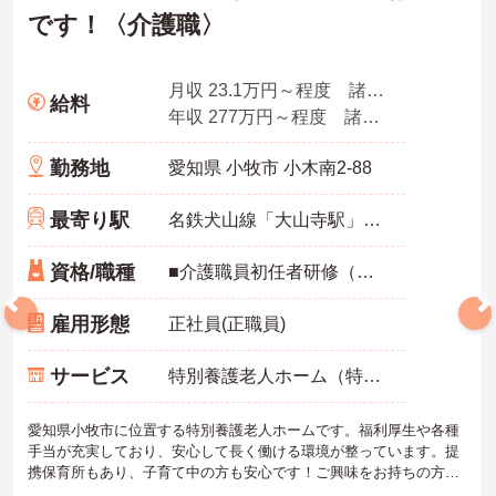
です！〈介護職〉
月収 23.1万円～程度 諸手当込
給料
年収 277万円～程度 諸手当・別途賞与
勤務地
愛知県 小牧市 小木南2-88
最寄り駅
名鉄犬山線「大山寺駅」バス・車8分
資格/職種
■介護職員初任者研修（ヘルパー2級）以上の資格をお持ちの方
雇用形態
正社員(正職員)
サービス
特別養護老人ホーム（特養）
愛知県小牧市に位置する特別養護老人ホームです。福利厚生や各種
手当が充実しており、安心して長く働ける環境が整っています。提
携保育所もあり、子育て中の方も安心です！ご興味をお持ちの方に
は詳細の情報や面接のポイントをお伝えしますのでお気軽にお問い