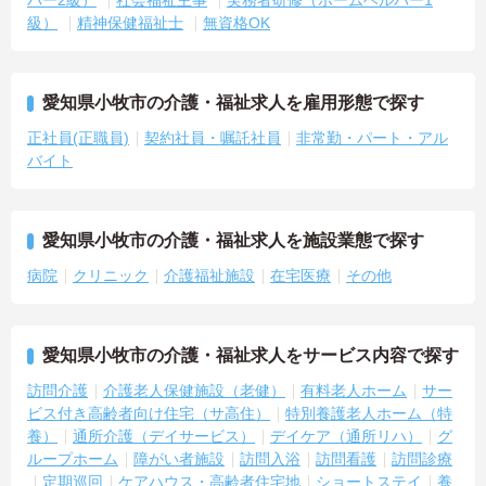
パー2級）
社会福祉主事
実務者研修（ホームヘルパー1
級）
精神保健福祉士
無資格OK
愛知県小牧市の介護・福祉求人を雇用形態で探す
正社員(正職員)
契約社員・嘱託社員
非常勤・パート・アル
バイト
愛知県小牧市の介護・福祉求人を施設業態で探す
病院
クリニック
介護福祉施設
在宅医療
その他
愛知県小牧市の介護・福祉求人をサービス内容で探す
訪問介護
介護老人保健施設（老健）
有料老人ホーム
サー
ビス付き高齢者向け住宅（サ高住）
特別養護老人ホーム（特
養）
通所介護（デイサービス）
デイケア（通所リハ）
グ
ループホーム
障がい者施設
訪問入浴
訪問看護
訪問診療
定期巡回
ケアハウス・高齢者住宅地
ショートステイ
養