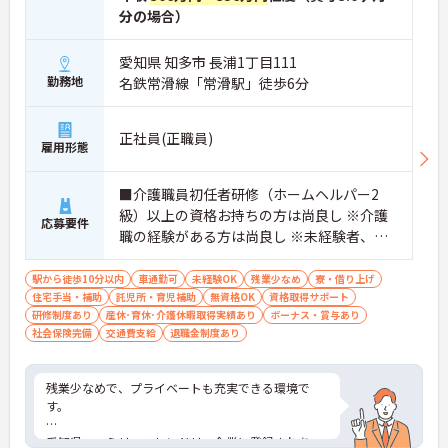
分の場合）
愛知県 知多市 長浦1丁目111
勤務地
名鉄常滑線「常滑駅」徒歩6分
正社員(正職員)
雇用形態
■介護職員初任者研修（ホームヘルパー2
級）以上の資格お持ちの方は尚良し ※介護
応募要件
職の経験がある方は尚良し ※未経験者、無
資格者応相談
駅から徒歩10分以内
車通勤可
未経験OK
残業少なめ
寮・借り上げ
住宅手当・補助
託児所・育児補助
無資格OK
資格取得サポート
研修制度あり
産休･育休･介護休暇取得実績あり
ボーナス・賞与あり
社会保険完備
交通費支給
退職金制度あり
残業少なめで、プライベートも充実できる環境で
す。
愛知県ファミリーフレンドリー企業に登録されあ