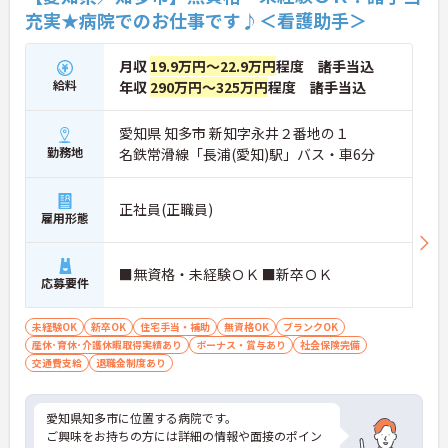
充実★病院でのお仕事です♪＜看護助手＞
月収
19.9万円～22.9万円
程度 諸手当込
給料
年収
290万円～325万円
程度 諸手当込
愛知県 知多市 新知字永井２番地の１
勤務地
名鉄常滑線「長浦(愛知)駅」バス・車6分
正社員(正職員)
雇用形態
■無資格・未経験ＯＫ ■新卒ＯＫ
応募要件
未経験OK
新卒OK
住宅手当・補助
無資格OK
ブランクOK
産休･育休･介護休暇取得実績あり
ボーナス・賞与あり
社会保険完備
交通費支給
退職金制度あり
愛知県知多市に位置する病院です。
ご興味をお持ちの方には詳細の情報や面接のポイン