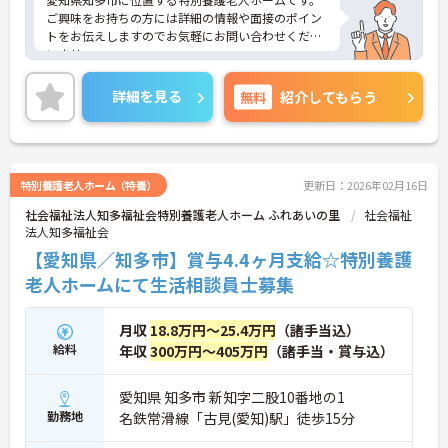
ご興味をお持ちの方には詳細の情報や面接のポイン
トをお伝えしますのでお気軽にお問い合わせくださ
いませ。
詳細を見る
無料
紹介してもらう
特別養護老人ホーム（特養）
更新日：2026年02月16日
社会福祉法人知多福祉会特別養護老人ホーム ふれあいの里
社会福祉
法人知多福祉会
【愛知県／知多市】賞与4.4ヶ月支給☆特別養護
老人ホームにて生活相談員士募集
月収
18.8万円～25.4万円
（諸手当込）
給料
年収
300万円～405万円
（諸手当・賞与込）
愛知県 知多市 新知字二股10番地の1
勤務地
名鉄常滑線「古見(愛知)駅」徒歩15分