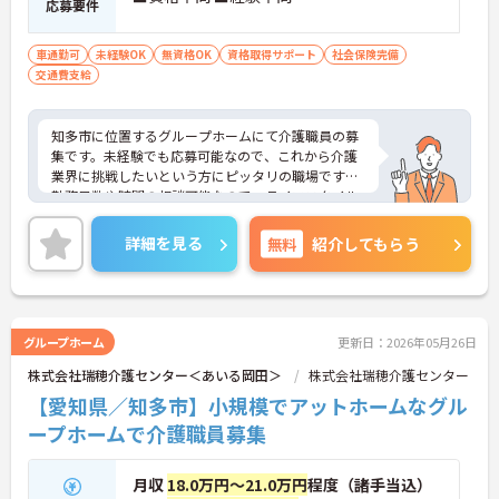
応募要件
車通勤可
未経験OK
無資格OK
資格取得サポート
社会保険完備
交通費支給
知多市に位置するグループホームにて介護職員の募
集です。未経験でも応募可能なので、これから介護
業界に挑戦したいという方にピッタリの職場です◎
勤務日数や時間の相談可能なので、ライフスタイル
に合わせた働き方ができます♪無料駐車場があるの
でマイカー通勤の際は心配いりません！ご興味ある
詳細を見る
無料
紹介してもらう
方は面接ポイントをお伝えしますので、お気軽にご
連絡ください。
グループホーム
更新日：2026年05月26日
株式会社瑞穂介護センター＜あいる岡田＞
株式会社瑞穂介護センター
【愛知県／知多市】小規模でアットホームなグル
ープホームで介護職員募集
月収
18.0万円～21.0万円
程度（諸手当込）