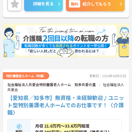
施設未経験の方でも活躍できるよう、先輩職員にし
詳細を見る
無料
紹介してもらう
っかりフォローして頂けます★
特別養護老人ホーム（特養）
更新日：2026年06月02日
社会福祉法人共愛会特別養護老人ホーム 知多共愛の里
社会福祉法人
共愛会
【愛知県／知多市】無資格・未経験歓迎♪ユニッ
ト型特別養護老人ホームでのお仕事です！〈介護
職〉
月収
21.0万円～33.6万円
程度
給料