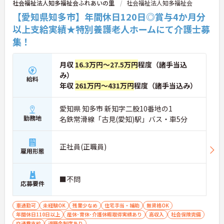
社会福祉法人知多福祉会ふれあいの里
社会福祉法人知多福祉会
【愛知県知多市】年間休日120日◎賞与4か月分
以上支給実績★特別養護老人ホームにて介護士募
集！
月収
16.3万円～27.5万円
程度（諸手当込
み）
給料
年収
261万円～431万円
程度（諸手当込み）
愛知県 知多市 新知字二股10番地の1
勤務地
名鉄常滑線「古見(愛知)駅」バス・車5分
正社員(正職員)
雇用形態
■不問
応募要件
車通勤可
未経験OK
残業少なめ
住宅手当・補助
無資格OK
年間休日110日以上
産休･育休･介護休暇取得実績あり
高収入
社会保険完備
交通費支給
退職金制度あり