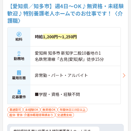
【愛知県／知多市】週4日～OK♪無資格・未経験
歓迎♪特別養護老人ホームでのお仕事です！〈介
護職〉
時給
1,200円～1,250円
給料
愛知県 知多市 新知字二股10番地の1
勤務地
名鉄常滑線「古見(愛知)駅」徒歩15分
非常勤・パート・アルバイト
雇用形態
■学歴・資格・経験不問
応募要件
車通勤可
未経験OK
無資格OK
年間休日110日以上
産休･育休･介護休暇取得実績あり
交通費支給
愛知県知多市に位置する特別養護老人ホームです。