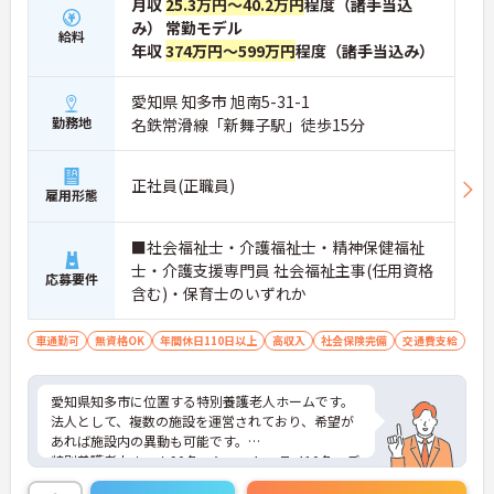
月収
25.3万円～40.2万円
程度（諸手当込
み） 常勤モデル
給料
年収
374万円～599万円
程度（諸手当込み）
愛知県 知多市 旭南5-31-1
勤務地
名鉄常滑線「新舞子駅」徒歩15分
正社員(正職員)
雇用形態
■社会福祉士・介護福祉士・精神保健福祉
士・介護支援専門員 社会福祉主事(任用資格
応募要件
含む)・保育士のいずれか
車通勤可
無資格OK
年間休日110日以上
高収入
社会保険完備
交通費支給
愛知県知多市に位置する特別養護老人ホームです。
法人として、複数の施設を運営されており、希望が
あれば施設内の異動も可能です。
特別養護老人ホーム90名、ショートステイ10名、デ
イサービス25名の定員の施設となっております。