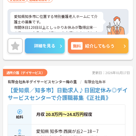
愛知県知多市に位置する特別養護老人ホームにて介
護士の募集です。
年間休日120日以上としっかりお休みが取得出来る
ので、ワークライフバランスを大切にしたい方にオ
ススメです◎
残業少なめなので出勤日でもプライベートの時間を
詳細を見る
無料
紹介してもらう
確保して頂けますよ♪
また嬉しい賞与4か月分以上支給実績あり！頑張っ
た分だけ評価される環境です！
ご興味ある方には、面接対策ポイントなど、さらに
詳細をお話しいたしますのでお気軽にご相談くださ
通所介護（デイサービス）
更新日：2026年01月17日
い。
有限会社糸半デイサービスセンター梅の里
有限会社糸半
【愛知県／知多市】日勤求人♪日固定休み◎デイ
サービスセンターで介護職募集《正社員》
月収
20.8万円～24.8万円
程度
給料
愛知県 知多市 西巽が丘2－18－7