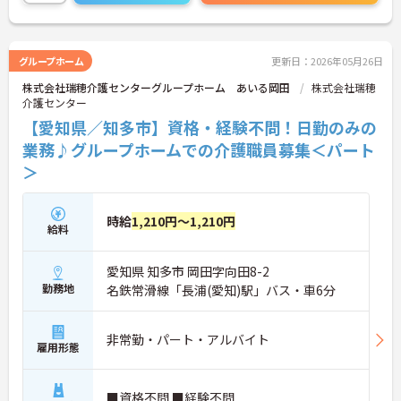
ご興味をお持ちの方には詳細の情報や面接のポイン
トをお伝えしますのでお気軽にお問い合わせくださ
いませ。
グループホーム
更新日：2026年05月26日
株式会社瑞穂介護センターグループホーム あいる岡田
株式会社瑞穂
介護センター
【愛知県／知多市】資格・経験不問！日勤のみの
業務♪グループホームでの介護職員募集＜パート
＞
時給
1,210円～1,210円
給料
愛知県 知多市 岡田字向田8-2
勤務地
名鉄常滑線「長浦(愛知)駅」バス・車6分
非常勤・パート・アルバイト
雇用形態
■資格不問 ■経験不問