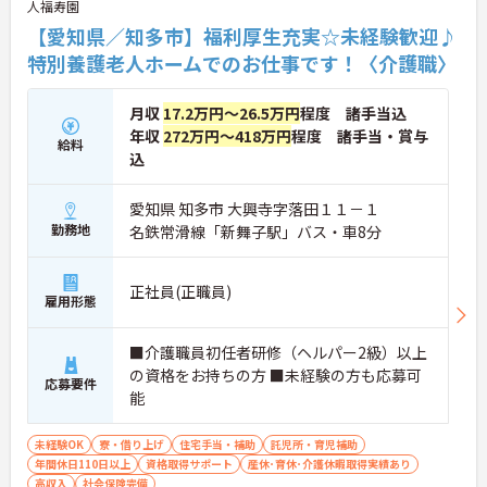
人福寿園
【愛知県／知多市】福利厚生充実☆未経験歓迎♪
特別養護老人ホームでのお仕事です！〈介護職〉
月収
17.2万円～26.5万円
程度 諸手当込
年収
272万円～418万円
程度 諸手当・賞与
給料
込
愛知県 知多市 大興寺字落田１１－１
勤務地
名鉄常滑線「新舞子駅」バス・車8分
正社員(正職員)
雇用形態
■介護職員初任者研修（ヘルパー2級）以上
の資格をお持ちの方 ■未経験の方も応募可
応募要件
能
未経験OK
寮・借り上げ
住宅手当・補助
託児所・育児補助
年間休日110日以上
資格取得サポート
産休･育休･介護休暇取得実績あり
高収入
社会保険完備