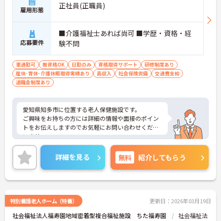
正社員(正職員)
雇用形態
■介護福祉士あれば尚可 ■学歴・資格・経
応募要件
験不問
車通勤可
無資格OK
日勤のみ
資格取得サポート
研修制度あり
産休･育休･介護休暇取得実績あり
高収入
社会保険完備
交通費支給
退職金制度あり
愛知県知多市に位置する老人保健施設です。
ご興味をお持ちの方には詳細の情報や面接のポイン
トをお伝えしますのでお気軽にお問い合わせくださ
いませ。
詳細を見る
無料
紹介してもらう
特別養護老人ホーム（特養）
更新日：2026年03月19日
社会福祉法人福寿園地域密着型複合福祉施設 ちた福寿園
社会福祉法