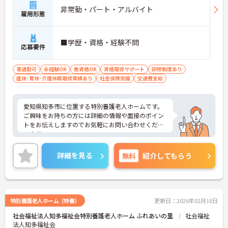
非常勤・パート・アルバイト
雇用形態
■学歴・資格・経験不問
応募要件
車通勤可
未経験OK
無資格OK
資格取得サポート
研修制度あり
産休･育休･介護休暇取得実績あり
社会保険完備
交通費支給
愛知県知多市に位置する特別養護老人ホームです。
ご興味をお持ちの方には詳細の情報や面接のポイン
トをお伝えしますのでお気軽にお問い合わせくださ
いませ。
詳細を見る
無料
紹介してもらう
特別養護老人ホーム（特養）
更新日：2026年02月16日
社会福祉法人知多福祉会特別養護老人ホーム ふれあいの里
社会福祉
法人知多福祉会