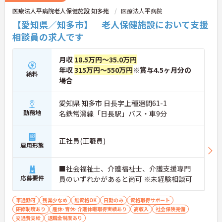
医療法人平病院老人保健施設 知多苑
医療法人平病院
【愛知県／知多市】 老人保健施設において支援
相談員の求人です
月収
18.5万円～35.0万円
年収
315万円～550万円
※賞与4.5ヶ月分の
給料
場合
愛知県 知多市 日長字上種廻間61-1
勤務地
名鉄常滑線「日長駅」バス・車9分
正社員(正職員)
雇用形態
■社会福祉士、介護福祉士、介護支援専門
応募要件
員のいずれかがあると尚可 ※未経験相談可
車通勤可
残業少なめ
無資格OK
日勤のみ
資格取得サポート
研修制度あり
産休･育休･介護休暇取得実績あり
高収入
社会保険完備
交通費支給
退職金制度あり