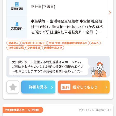
正社員(正職員)
雇用形態
◆経験等 ・生活相談員経験者 ◆資格 社会福
祉士(必須) 介護福祉士(必須) いずれかの資格
応募要件
を所持で可 普通自動車運転免許：必須（Ａ
Ｔ限定可）
車通勤可
年間休日110日以上
産休･育休･介護休暇取得実績あり
高収入
社会保険完備
交通費支給
退職金制度あり
愛知県知多市に位置する特別養護老人ホームです。
ご興味をお持ちの方には詳細の情報や面接のポイン
トをお伝えしますのでお気軽にお問い合わせくださ
いませ。
詳細を見る
無料
紹介してもらう
特別養護老人ホーム（特養）
更新日：2026年02月16日