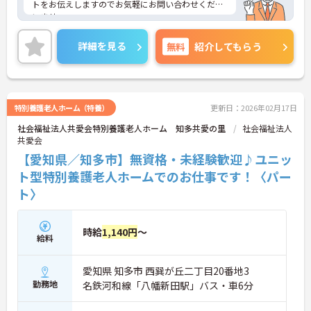
トをお伝えしますのでお気軽にお問い合わせくださ
いませ。
詳細を見る
無料
紹介してもらう
特別養護老人ホーム（特養）
更新日：2026年02月17日
社会福祉法人共愛会特別養護老人ホーム 知多共愛の里
社会福祉法人
共愛会
【愛知県／知多市】無資格・未経験歓迎♪ユニッ
ト型特別養護老人ホームでのお仕事です！〈パー
ト〉
時給
1,140円
～
給料
愛知県 知多市 西巽が丘二丁目20番地3
勤務地
名鉄河和線「八幡新田駅」バス・車6分