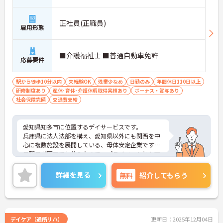
正社員(正職員)
雇用形態
■介護福祉士 ■普通自動車免許
応募要件
駅から徒歩10分以内
未経験OK
残業少なめ
日勤のみ
年間休日110日以上
研修制度あり
産休･育休･介護休暇取得実績あり
ボーナス・賞与あり
社会保険完備
交通費支給
愛知県知多市に位置するデイサービスです。
兵庫県に法人法部を構え、愛知県以外にも関西を中
心に複数施設を展開している、母体安定企業です。
日曜日が固定でお休みなので、プライベートとも両
立いながら勤務することが可能です。
ご興味をお持ちの方には詳細の情報や面接のポイン
詳細を見る
無料
紹介してもらう
トをお伝えしますのでお気軽にお問い合わせくださ
いませ。
デイケア（通所リハ）
更新日：2025年12月04日