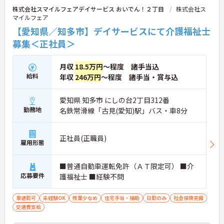
株式会社スマイルフェアデイサービス おいでん！２丁目
株式会社ス
マイルフェア
【愛知県／知多市】デイサービスにて介護福祉士
募集＜正社員＞
月収
18.5万円
～程度 諸手当込
給料
年収
246万円
～程度 諸手当・賞与込
愛知県 知多市 にしの台2丁目312番
勤務地
名鉄常滑線「古見(愛知)駅」バス・車8分
正社員(正職員)
雇用形態
■普通自動車運転免許（ＡＴ限定可） ■介
応募要件
護福祉士 ■経験不問
車通勤可
未経験OK
残業少なめ
住宅手当・補助
日勤のみ
社会保険完備
交通費支給