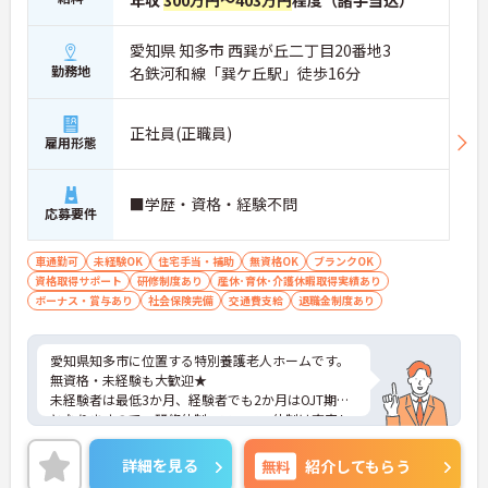
年収
300万円～403万円
程度（諸手当込）
愛知県 知多市 西巽が丘二丁目20番地3
勤務地
名鉄河和線「巽ケ丘駅」徒歩16分
正社員(正職員)
雇用形態
■学歴・資格・経験不問
応募要件
車通勤可
未経験OK
住宅手当・補助
無資格OK
ブランクOK
資格取得サポート
研修制度あり
産休･育休･介護休暇取得実績あり
ボーナス・賞与あり
社会保険完備
交通費支給
退職金制度あり
愛知県知多市に位置する特別養護老人ホームです。
無資格・未経験も大歓迎★
未経験者は最低3か月、経験者でも2か月はOJT期間
となりますので、研修体制・フォロー体制は充実し
ています！
これから介護を始めたい方、研修制度を重要視して
詳細を見る
無料
紹介してもらう
いる方におすすめの求人です☆