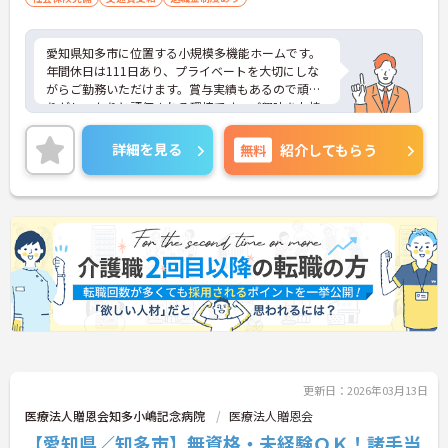
愛知県知多市に位置する小規模多機能ホームです。
年間休日は111日あり、プライベートを大切にしな
がらご勤務いただけます。賞与実績もあるので頑張
りがしっかりと評価される環境です。ご興味をお持
ちの方はお気軽にお問い合わせください。
詳細を見る
無料
紹介してもらう
更新日：2026年03月13日
医療法人贈恩会知多小嶋記念病院
医療法人贈恩会
【愛知県／知多市】無資格・未経験ＯＫ！諸手当