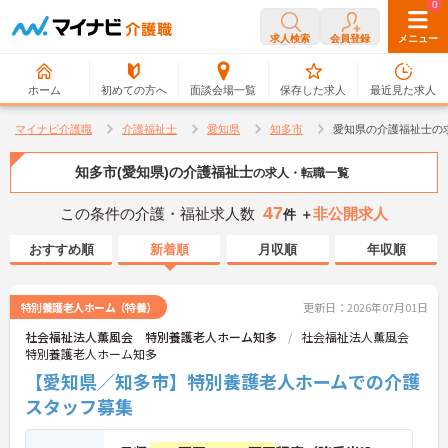
0
0
求人検索
会員登録
メニュー
ホーム
初めての方へ
面談会場一覧
保存した求人
最近見た求人
マイナビ介護職
介護福祉士
愛知県
知多市
愛知県の介護福祉士の
知多市(愛知県)の介護福祉士
の求人・転職一覧
47
この条件の介護・福祉求人数
非公開求人
件 ＋
おすすめ順
新着順
月収順
年収順
特別養護老人ホーム（特養）
更新日：2026年07月01日
社会福祉法人薫風会 特別養護老人ホーム知多
社会福祉法人薫風会
特別養護老人ホーム知多
【愛知県／知多市】特別養護老人ホームでの介護
スタッフ募集