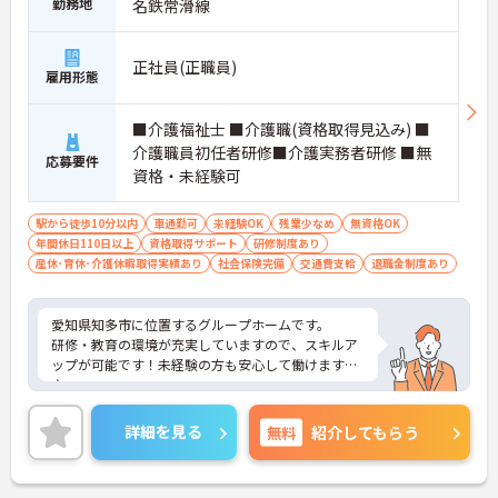
勤務地
名鉄常滑線
正社員(正職員)
雇用形態
■介護福祉士 ■介護職(資格取得見込み) ■
介護職員初任者研修■介護実務者研修 ■無
応募要件
資格・未経験可
駅から徒歩10分以内
車通勤可
未経験OK
残業少なめ
無資格OK
年間休日110日以上
資格取得サポート
研修制度あり
産休･育休･介護休暇取得実績あり
社会保険完備
交通費支給
退職金制度あり
愛知県知多市に位置するグループホームです。
研修・教育の環境が充実していますので、スキルア
ップが可能です！未経験の方も安心して働けますよ
♪
駐車場が完備されていて、マイカー通勤が可能なた
め通勤に便利です。
詳細を見る
無料
紹介してもらう
ご興味をお持ちの方には、詳細の情報や面接のポイ
ントをお伝えしますのでお気軽にお問い合わせくだ
さい。