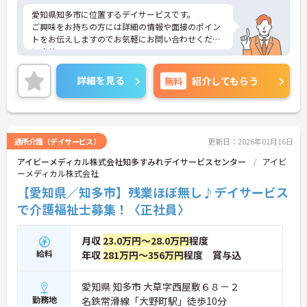
愛知県知多市に位置するデイサービスです。
ご興味をお持ちの方には詳細の情報や面接のポイン
トをお伝えしますのでお気軽にお問い合わせくださ
いませ。
詳細を見る
無料
紹介してもらう
通所介護（デイサービス）
更新日：2026年01月16日
アイビーメディカル株式会社知多すみれデイサービスセンター
アイビ
ーメディカル株式会社
【愛知県／知多市】残業ほぼ無し♪デイサービス
で介護福祉士募集！〈正社員〉
月収
23.0万円～28.0万円
程度
給料
年収
281万円～356万円
程度 賞与込
愛知県 知多市 大草字西屋敷６８－２
勤務地
名鉄常滑線「大野町駅」徒歩10分