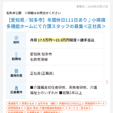
更新日：2026年03月17日
名称非公開 ※詳細はお問合せください
【愛知県／知多市】年間休日111日あり♪小規模
多機能ホームにて介護スタッフの募集＜正社員＞
月収
17.5万円～22.0万円
程度※諸手当込
給料
愛知県 知多市
勤務地
名鉄常滑線
正社員(正職員)
雇用形態
■介護職員初任者研修、実務者研修、介護
応募要件
福祉士のいずれか ■経験1年以上
車通勤可
残業少なめ
住宅手当・補助
年間休日110日以上
資格取得サポート
研修制度あり
産休･育休･介護休暇取得実績あり
ボーナス・賞与あり
社会保険完備
交通費支給
退職金制度あり