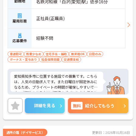
勤務地
名鉄河和線「白沢(愛知)駅」徒歩16分
正社員(正職員)
雇用形態
経験不問
応募要件
車通勤可
残業少なめ
住宅手当・補助
無資格OK
日勤のみ
ボーナス・賞与あり
社会保険完備
交通費支給
愛知県知多市に位置する施設での募集です。こちら
は、人気の日勤求人です。また日曜日が固定休みに
なるため、プライベートの時間が確保しやすいで
す。ご興味のある方はご面接のポイントをお伝えし
ますので、お気軽にお問い合わせください。
詳細を見る
無料
紹介してもらう
通所介護（デイサービス）
更新日：2026年01月16日