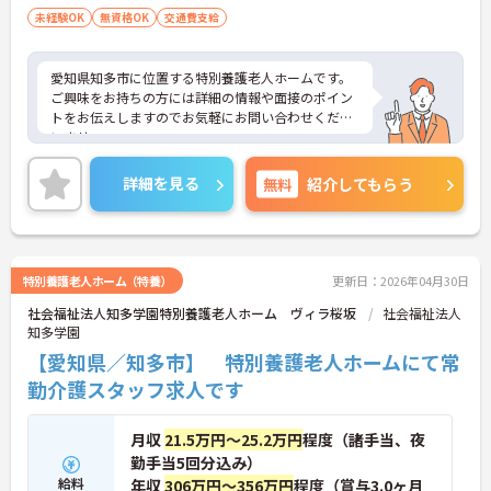
未経験OK
無資格OK
交通費支給
愛知県知多市に位置する特別養護老人ホームです。
ご興味をお持ちの方には詳細の情報や面接のポイン
トをお伝えしますのでお気軽にお問い合わせくださ
いませ。
詳細を見る
無料
紹介してもらう
特別養護老人ホーム（特養）
更新日：2026年04月30日
社会福祉法人知多学園特別養護老人ホーム ヴィラ桜坂
社会福祉法人
知多学園
【愛知県／知多市】 特別養護老人ホームにて常
勤介護スタッフ求人です
月収
21.5万円～25.2万円
程度（諸手当、夜
勤手当5回分込み）
給料
年収
306万円～356万円
程度（賞与3.0ヶ月