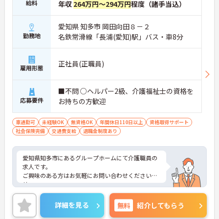
給料
年収
264万円～294万円
程度（諸手当込）
愛知県 知多市 岡田向田８－２
勤務地
名鉄常滑線「長浦(愛知)駅」バス・車8分
正社員(正職員)
雇用形態
■不問 ○ヘルパー2級、介護福祉士の資格を
応募要件
お持ちの方歓迎
車通勤可
未経験OK
無資格OK
年間休日110日以上
資格取得サポート
社会保険完備
交通費支給
退職金制度あり
愛知県知多市にあるグループホームにて介護職員の
求人です。
ご興味のある方はお気軽にお問い合わせくださいま
せ。
詳細を見る
無料
紹介してもらう