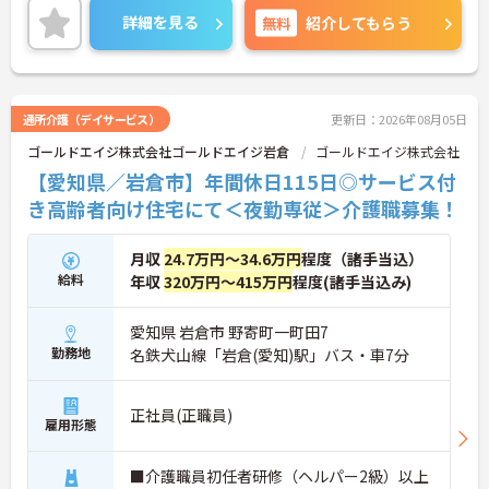
が毎月1日付与され、年間休日はたっぷり119日。無
詳細を見る
無料
紹介してもらう
理なく働き続けられるリズムが整っており、仕事と
プライベートのメリハリをつけて働きたい方にぴっ
たりです。
＜未経験からプロへ！充実の研修とキャリアパス ＞
介護の経験がない方やブランクがある方も大歓迎で
通所介護（デイサービス）
更新日：2026年08月05日
す。資格取得支援制度や自己啓発支援制度が整って
ゴールドエイジ株式会社ゴールドエイジ岩倉
ゴールドエイジ株式会社
おり、働きながらスキルアップを目指せます。ま
た、全国展開する同社ならではの多彩なキャリアパ
【愛知県／岩倉市】年間休日115日◎サービス付
スがあり、管理職や専門職への挑戦、異なるサービ
き高齢者向け住宅にて＜夜勤専従＞介護職募集！
スへのキャリアチェンジも可能です。一人ひとりの
「なりたい姿」を応援し、成長をバックアップする
体制が整っています。
月収
24.7万円～34.6万円
程度（諸手当込）
給料
年収
320万円～415万円
程度(諸手当込み)
愛知県 岩倉市 野寄町一町田7
勤務地
名鉄犬山線「岩倉(愛知)駅」バス・車7分
正社員(正職員)
雇用形態
■介護職員初任者研修（ヘルパー2級）以上