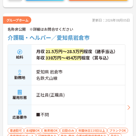
グループホーム
更新日：2026年08月05日
名称非公開 ※詳細はお問合せください
介護職・ヘルパー／愛知県岩倉市
月収
21.5万円～28.5万円
程度（諸手当込）
給料
年収
338万円～454万円
程度（賞与込）
愛知県 岩倉市
勤務地
名鉄犬山線
正社員(正職員)
雇用形態
■不問
応募要件
車通勤可
未経験OK
無資格OK
日勤のみ
年間休日110日以上
ブランクOK
資格取得サポート
研修制度あり
産休･育休･介護休暇取得実績あり
高収入