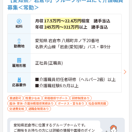
募集＜常勤＞
月収
17.5万円～22.6万円
程度 諸手当込
給料
年収
245万円～321万円
以上 諸手当込
愛知県 岩倉市 八剱町井ノ下20番地
勤務地
名鉄犬山線「岩倉(愛知)駅」バス・車9分
正社員(正職員)
雇用形態
■介護職員初任者研修（ヘルパー2級）以上
応募要件
■介護職経験6カ月以上
車通勤可
残業少なめ
資格取得サポート
研修制度あり
産休･育休･介護休暇取得実績あり
ボーナス・賞与あり
社会保険完備
交通費支給
退職金制度あり
愛知県岩倉市に位置するグループホームです。
ご興味をお持ちの方には詳細の情報や面接のポイン