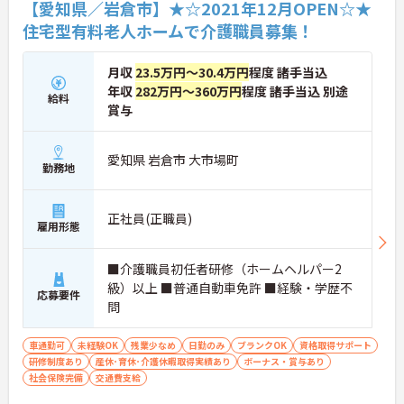
【愛知県／岩倉市】★☆2021年12月OPEN☆★
住宅型有料老人ホームで介護職員募集！
月収
23.5万円～30.4万円
程度 諸手当込
年収
282万円～360万円
程度 諸手当込 別途
給料
賞与
愛知県 岩倉市 大市場町
勤務地
正社員(正職員)
雇用形態
■介護職員初任者研修（ホームヘルパー2
級）以上 ■普通自動車免許 ■経験・学歴不
応募要件
問
車通勤可
未経験OK
残業少なめ
日勤のみ
ブランクOK
資格取得サポート
研修制度あり
産休･育休･介護休暇取得実績あり
ボーナス・賞与あり
社会保険完備
交通費支給