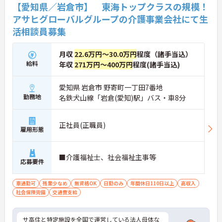
【愛知県／岩倉市】 東海トップクラスの規模！
アサヒグローバルグループの介護事業会社にて生
活相談員募集
月収
22.6万円～30.0万円
程度（諸手当込）
給料
年収
271万円～400万円
程度(諸手当込)
愛知県 岩倉市 野寄町一丁田7番地
勤務地
名鉄犬山線「岩倉(愛知)駅」バス・車8分
正社員(正職員)
雇用形態
■介護福祉士、社会福祉主事等
応募要件
車通勤可
残業少なめ
無資格OK
日勤のみ
年間休日110日以上
高収入
社会保険完備
交通費支給
サ高住と特定施設を全国で運営している法人母体な