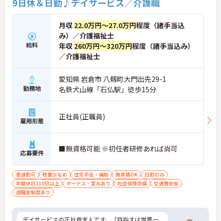
9日休＆日勤♪デイサービス／介護職
月収
22.0万円～27.0万円
程度（諸手当込
み）／介護福祉士
給料
年収
260万円～320万円
程度（諸手当込み）
／介護福祉士
愛知県 岩倉市 八剱町大門出先29-1
勤務地
名鉄犬山線「石仏駅」徒歩15分
正社員(正職員)
雇用形態
■無資格可能 ※初任者研修あれば尚可
応募要件
車通勤可
残業少なめ
住宅手当・補助
無資格OK
日勤のみ
年間休日110日以上
ボーナス・賞与あり
社会保険完備
交通費支給
退職金制度あり
デイサービスの正社員求人です。「目指すは世界一