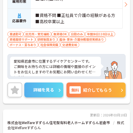
雇用形態
■資格不問 ■正社員で介護の経験がある方
応募要件
■高校卒業以上
車通勤可
託児所・育児補助
無資格OK
日勤のみ
年間休日110日以上
資格取得サポート
研修制度あり
産休･育休･介護休暇取得実績あり
ボーナス・賞与あり
社会保険完備
交通費支給
愛知県岩倉市に位置するデイケアセンターです。
ご興味をお持ちの方には詳細の情報や面接のポイン
トをお伝えしますのでお気軽にお問い合わせくださ
いませ。
詳細を見る
無料
紹介してもらう
更新日：2026年03月10日
株式会社Welfareすずらん住宅型有料老人ホームすずらん岩倉市
株式
会社Welfareすずらん