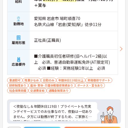
給料
＋賞与
愛知県 岩倉市 場町順喜70
勤務地
名鉄犬山線「岩倉(愛知)駅」徒歩11分
正社員(正職員)
雇用形態
■介護職員初任者研修(旧ヘルパー2級)以
上 必須、普通自動車運転免許(AT限定可)
応募要件
必須 ■経験：実務経験1年以上 必須
車通勤可
残業少なめ
日勤のみ
年間休日110日以上
資格取得サポート
研修制度あり
産休･育休･介護休暇取得実績あり
ボーナス・賞与あり
社会保険完備
交通費支給
退職金制度あり
＜夜勤なし＆年間休日119日！プライベートも充実
＞デイサービスでのお仕事なので、夜勤は一切あり
ません。夕方には勤務が終了するため、ご家族との
時間や趣味の時間もしっかり確保できます。さら
に、月9日のお休みに加えて「リフレッシュ休暇」