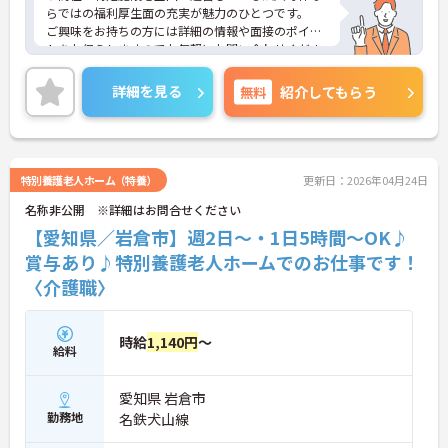
らではの福利厚生面の充実が魅力のひとつです。
ご興味をお持ちの方には詳細の情報や面接のポイン
トをお伝えしますのでお気軽にお問い合わせくださ
いませ。
詳細を見る
無料
紹介してもらう
特別養護老人ホーム（特養）
更新日：2026年04月24日
名称非公開 ※詳細はお問合せください
【愛知県／岩倉市】週2日～・1日5時間～OK♪
賞与あり♪特別養護老人ホームでのお仕事です！
〈介護職〉
時給
1,140円
～
給料
愛知県 岩倉市
勤務地
名鉄犬山線