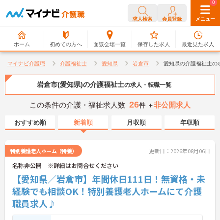
0
0
求人検索
会員登録
メニュー
ホーム
初めての方へ
面談会場一覧
保存した求人
最近見た求人
マイナビ介護職
介護福祉士
愛知県
岩倉市
愛知県の介護福祉士の
岩倉市(愛知県)の介護福祉士
の求人・転職一覧
26
この条件の介護・福祉求人数
非公開求人
件 ＋
おすすめ順
新着順
月収順
年収順
特別養護老人ホーム（特養）
更新日：2026年08月06日
名称非公開 ※詳細はお問合せください
【愛知県／岩倉市】年間休日111日！無資格・未
経験でも相談OK！特別養護老人ホームにて介護
職員求人♪