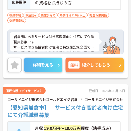
応募要件
の資格をお持ちの方
夜勤専従
車通勤可
残業少なめ
年間休日110日以上
社会保険完備
交通費支給
岩倉市にあるサービス付き高齢者向け住宅にて介護
職員募集です！
サービス付き高齢者向け住宅と特定施設を全国で運
営している大手法人母体ならではの福利厚生面の充
実が魅力のひとつです。
残業少なめで働きやすい環境です！
詳細を見る
無料
紹介してもらう
ご興味をお持ちの方には詳細の情報や面接のポイン
トをお伝えしますのでお気軽にお問い合わせくださ
いませ。
通所介護（デイサービス）
更新日：2026年08月05日
ゴールドエイジ株式会社ゴールドエイジ岩倉
ゴールドエイジ株式会社
【愛知県岩倉市】 サービス付き高齢者向け住宅
にて介護職員募集
月収
19.0万円～29.0万円
程度（諸手当込）