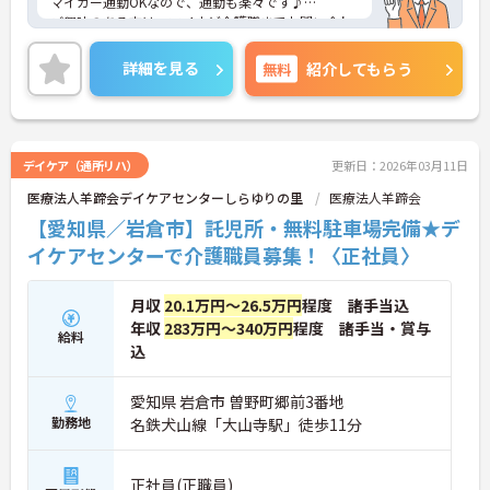
マイカー通勤OKなので、通勤も楽々です♪
ご興味のある方は、マイナビ介護職までお問い合わ
せください。
詳細を見る
無料
紹介してもらう
デイケア（通所リハ）
更新日：2026年03月11日
医療法人羊蹄会デイケアセンターしらゆりの里
医療法人羊蹄会
【愛知県／岩倉市】託児所・無料駐車場完備★デ
イケアセンターで介護職員募集！〈正社員〉
月収
20.1万円～26.5万円
程度 諸手当込
年収
283万円～340万円
程度 諸手当・賞与
給料
込
愛知県 岩倉市 曽野町郷前3番地
勤務地
名鉄犬山線「大山寺駅」徒歩11分
正社員(正職員)