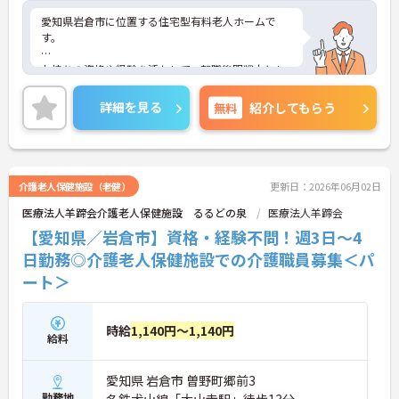
愛知県岩倉市に位置する住宅型有料老人ホームで
す。
お持ちの資格や経験を活かして、転職後即戦力とし
て活躍できる環境があります。
詳細を見る
無料
紹介してもらう
マイカー通勤が可能なため、通勤に便利です。
ご興味をお持ちの方はお気軽にお問い合わせくださ
い。
介護老人保健施設（老健）
更新日：2026年06月02日
医療法人羊蹄会介護老人保健施設 るるどの泉
医療法人羊蹄会
【愛知県／岩倉市】資格・経験不問！週3日～4
日勤務◎介護老人保健施設での介護職員募集＜パ
ート＞
時給
1,140円～1,140円
給料
愛知県 岩倉市 曽野町郷前3
勤務地
名鉄犬山線「大山寺駅」徒歩13分