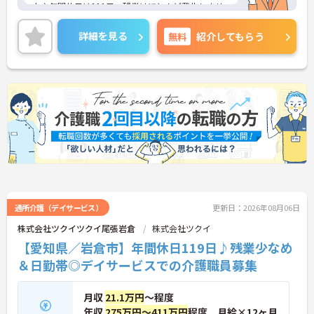
上♪年間休日は111日、残業はほとんど発生しませ
ん！ご興味をお持ちの方には詳細の情報や面接のポ
イントをお伝えしますのでお気軽にお問い合わせく
詳細を見る
無料
紹介してもらう
ださいませ。
通所介護（デイサービス）
更新日：2026年08月06日
株式会社ツクイツクイ尾張岩倉
株式会社ツクイ
【愛知県／岩倉市】年間休日119日♪残業少なめ
＆日勤帯◎デイサービスでの介護職員募集
月収
21.1万円
～程度
年収
275万円～411万円
程度 月給×12ヶ月