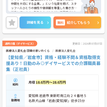
仲間を大切にする企業。」という社是を掲げ、スタ
ッフ一人ひとりの個性や価値観を尊重した働き方を
推進しています。髪色やネイルなども清潔感があれ
ば原則自由となっており、自分らしいスタイルで無
理なく働くことが可能です。日々の頑張りやチーム
詳細を見る
無料
紹介してもらう
ワークは賞与とは別に支給される特別報酬としてし
っかり還元されるため、高いモチベーションを維持
しながら業務に取り組めます。残業は少なく、月9日
の公休に加えて年間17日のリフレッシュ休暇も用意
されており、プライベートの時間を大切にできる環
通所介護（デイサービス）
更新日：2026年07月07日
境です。定年65歳以降も再雇用制度により70歳まで
医療法人愛礼会 団欒の家いわくら
医療法人愛礼会
勤務可能であり、退職金制度も完備されているな
ど、長期的に安定したキャリアを築いていける職場
【愛知県／岩倉市】資格・経験不問＆資格取得支
です。入社後はOJTによる丁寧なフォロー体制があ
援あり！日勤のみ◎デイサービスでの介護職員募
り、資格取得支援制度も活用しながら更なるスキル
集（正社員）
アップを目指せます。
★おすすめPOINT★
【賞与とは別に特別報酬が支給され、収入アップが
期待できます】
月収
18.0万円～28.0万円
給料
・日々の施設運営への貢献やチームワークが多角的
に評価されるため、目に見える形で還元されます。
・努力がダイレクトに評価へつながる制度により、
愛知県 岩倉市 東新町南江向２４番地５
仕事へのモチベーションを高めながら働けます。
勤務地
名鉄犬山線「岩倉(愛知)駅」徒歩15分
【チームでの情報共有が徹底されており、安心して