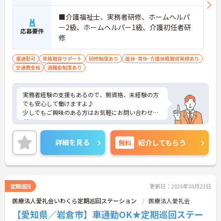
■介護福祉士、実務者研修、ホームヘルパ
ー2級、ホームヘルパー1級、介護初任者研
応募要件
修
車通勤可
資格取得サポート
研修制度あり
産休･育休･介護休暇取得実績あり
交通費支給
退職金制度あり
実務者経験の支援もあるので、無資格、未経験の方
でも安心して働けますよ♪
少しでもご興味のある方はお気軽にお問い合わせく
ださい。
詳細を見る
無料
紹介してもらう
定期巡回
更新日：2026年03月23日
医療法人愛礼会いわくら定期巡回ステーション
医療法人愛礼会
【愛知県／岩倉市】車通勤OK★定期巡回ステー