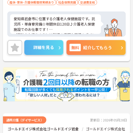
産休･育休･介護休暇取得実績あり
社会保険完備
交通費支給
愛知県岩倉市に位置する介護老人保健施設です。託
児所・単身寮完備☆年間休日120日♪介護老人保健
施設でのお仕事です！
ご興味をお持ちの方には詳細の情報や面接のポイン
トをお伝えしますのでお気軽にお問い合わせくださ
いませ。
詳細を見る
無料
紹介してもらう
通所介護（デイサービス）
更新日：2026年05月28日
ゴールドエイジ株式会社ゴールドエイジ岩倉
ゴールドエイジ株式会社