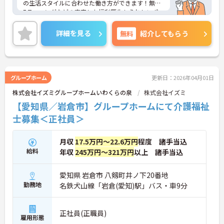
の生活スタイルに合わせた働き方ができます！無料
Eラーニングなどの充実した福利厚生もうれしいポ
イント♪ご興味のある方は、面接ポイントをお伝え
しますので、お気軽にご連絡ください。
詳細を見る
無料
紹介してもらう
グループホーム
更新日：2026年04月01日
株式会社イズミグループホームいわくらの泉
株式会社イズミ
【愛知県／岩倉市】グループホームにて介護福祉
士募集＜正社員＞
月収
17.5万円～22.6万円
程度 諸手当込
給料
年収
245万円～321万円
以上 諸手当込
愛知県 岩倉市 八剱町井ノ下20番地
勤務地
名鉄犬山線「岩倉(愛知)駅」バス・車9分
正社員(正職員)
雇用形態