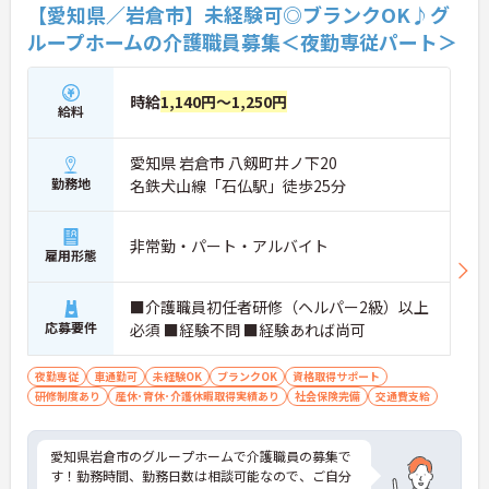
【愛知県／岩倉市】未経験可◎ブランクOK♪グ
ループホームの介護職員募集＜夜勤専従パート＞
時給
1,140円～1,250円
給料
愛知県 岩倉市 八剱町井ノ下20
勤務地
名鉄犬山線「石仏駅」徒歩25分
非常勤・パート・アルバイト
雇用形態
■介護職員初任者研修（ヘルパー2級）以上
応募要件
必須 ■経験不問 ■経験あれば尚可
夜勤専従
車通勤可
未経験OK
ブランクOK
資格取得サポート
研修制度あり
産休･育休･介護休暇取得実績あり
社会保険完備
交通費支給
愛知県岩倉市のグループホームで介護職員の募集で
す！勤務時間、勤務日数は相談可能なので、ご自分