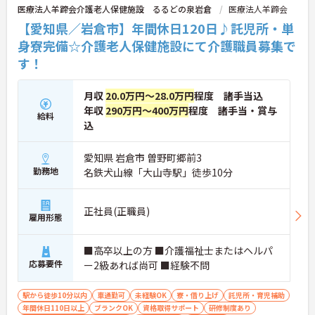
医療法人羊蹄会介護老人保健施設 るるどの泉岩倉
医療法人羊蹄会
【愛知県／岩倉市】年間休日120日♪託児所・単
身寮完備☆介護老人保健施設にて介護職員募集で
す！
月収
20.0万円～28.0万円
程度 諸手当込
年収
290万円～400万円
程度 諸手当・賞与
給料
込
愛知県 岩倉市 曽野町郷前3
勤務地
名鉄犬山線「大山寺駅」徒歩10分
正社員(正職員)
雇用形態
■高卒以上の方 ■介護福祉士またはヘルパ
応募要件
ー2級あれば尚可 ■経験不問
駅から徒歩10分以内
車通勤可
未経験OK
寮・借り上げ
託児所・育児補助
年間休日110日以上
ブランクOK
資格取得サポート
研修制度あり