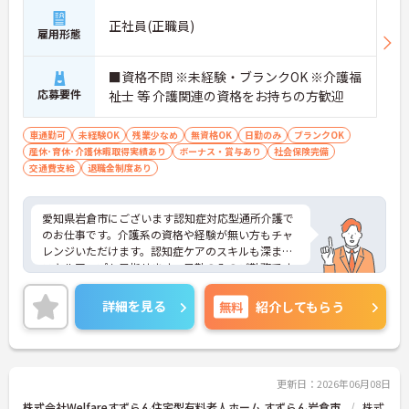
業務に取り組める体制です】
正社員(正職員)
・毎朝スタッフ全員でミーティングを行い、お客様
雇用形態
の体調や業務連絡を細やかに共有する仕組みがあり
ます。
■資格不問 ※未経験・ブランクOK ※介護福
・多職種連携で職種を超えて相談しやすい雰囲気の
応募要件
祉士 等 介護関連の資格をお持ちの方歓迎
もと、困った時もすぐにお互いをフォローし合えま
す。
車通勤可
未経験OK
残業少なめ
無資格OK
日勤のみ
ブランクOK
【残業が少なく独自の休暇制度も完備され、長期的
産休･育休･介護休暇取得実績あり
ボーナス・賞与あり
社会保険完備
に安定して働ける環境です】
交通費支給
退職金制度あり
・残業は少なく、年間17日のリフレッシュ休暇も取
得できることで、心身の疲労をしっかり回復できま
す。
愛知県岩倉市にございます認知症対応型通所介護で
・定年65歳以降も再雇用制度で70歳まで勤務可能で
のお仕事です。介護系の資格や経験が無い方もチャ
あり、退職金制度も備わって無理なく長く続けられ
レンジいただけます。認知症ケアのスキルも深まり
ます。
スキルアップも目指せます。日勤のみのご勤務です
ので、生活リズムを整えやすく無理なくご勤務いた
【一人ひとりの個性や希望を尊重し、自分らしくキ
だけます♪ご興味のある方には、面接対策ポイント
詳細を見る
無料
紹介してもらう
ャリアを描ける職場です】
など、さらに詳細をお話しいたしますのでお気軽に
・時短勤務からフルタイム、さらには管理者へのス
ご相談ください！
テップアップまで、ライフステージに合わせた働き
方を選択できます。
・清潔感があれば髪色やネイルなども自由となって
更新日：2026年06月08日
おり、自分らしいスタイルを大切にできる環境で
株式会社Welfareすずらん住宅型有料老人ホーム すずらん岩倉市
株式