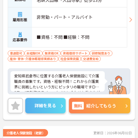
非常勤・パート・アルバイト
雇用形態
■資格：不問 ■経験：不問
応募要件
車通勤可
未経験OK
無資格OK
資格取得サポート
研修制度あり
産休･育休･介護休暇取得実績あり
社会保険完備
交通費支給
愛知県岩倉市に位置する介護老人保健施設にて介護
職員の募集です。資格・経験不問！これから介護業
界に挑戦したいという方にピッタリの職場です◎週
3日～4日勤務でライフスタイルに合わせた働き方が
可能！各種手当が充実しているので、安心して働き
やすい環境が整っています♪ご興味ある方は面接ポ
詳細を見る
無料
紹介してもらう
イントをお伝えしますので、お気軽にご連絡くださ
い。
介護老人保健施設（老健）
更新日：2026年06月02日