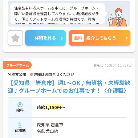
住宅型有料老人ホームを中心に、グループホーム・
障がい者施設を運営しております。小規模施設が多
く、明るくアットホームな環境が特徴です。資格支
援制度・教育体制も充実のため、初めての方でも安
心して就業ができます。またリーダーや施設長など
キャリアップもあり、長期就業しながら、キャリア
詳細を見る
無料
紹介してもらう
形成ができる求人です。気になる方はぜひお問い合
わせください。
グループホーム
更新日：2025年10月27日
名称非公開 ※詳細はお問合せください
【愛知県／岩倉市】週1～OK♪無資格・未経験歓
迎♪グループホームでのお仕事です！〈介護職〉
時給
1,150円
～
給料
愛知県 岩倉市
勤務地
名鉄犬山線