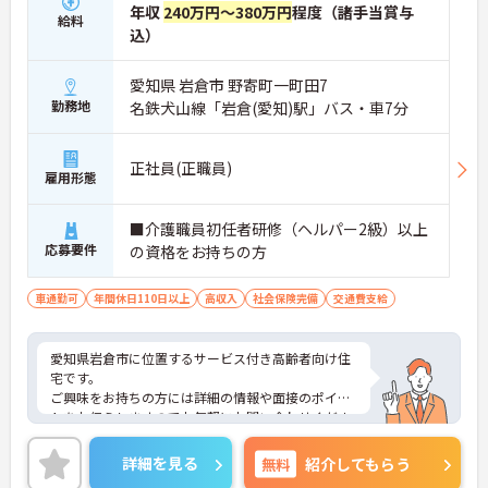
年収
240万円～380万円
程度（諸手当賞与
給料
込）
愛知県 岩倉市 野寄町一町田7
勤務地
名鉄犬山線「岩倉(愛知)駅」バス・車7分
正社員(正職員)
雇用形態
■介護職員初任者研修（ヘルパー2級）以上
応募要件
の資格をお持ちの方
車通勤可
年間休日110日以上
高収入
社会保険完備
交通費支給
愛知県岩倉市に位置するサービス付き高齢者向け住
宅です。
ご興味をお持ちの方には詳細の情報や面接のポイン
トをお伝えしますのでお気軽にお問い合わせくださ
いませ。
詳細を見る
無料
紹介してもらう