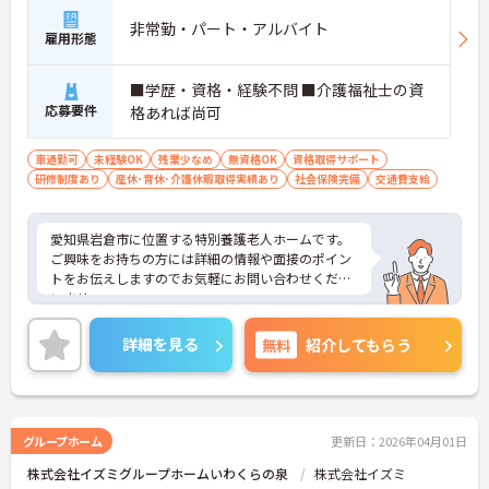
非常勤・パート・アルバイト
雇用形態
■学歴・資格・経験不問 ■介護福祉士の資
応募要件
格あれば尚可
車通勤可
未経験OK
残業少なめ
無資格OK
資格取得サポート
研修制度あり
産休･育休･介護休暇取得実績あり
社会保険完備
交通費支給
愛知県岩倉市に位置する特別養護老人ホームです。
ご興味をお持ちの方には詳細の情報や面接のポイン
トをお伝えしますのでお気軽にお問い合わせくださ
いませ。
詳細を見る
無料
紹介してもらう
グループホーム
更新日：2026年04月01日
株式会社イズミグループホームいわくらの泉
株式会社イズミ