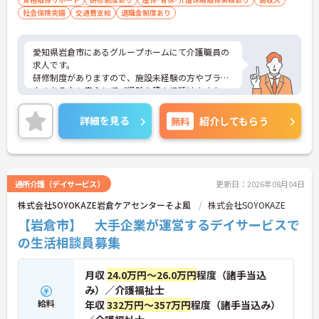
社会保険完備
交通費支給
退職金制度あり
愛知県岩倉市にあるグループホームにて介護職員の
求人です。
研修制度がありますので、施設未経験の方やブラン
クのある方も安心してご経験を積んで頂けますよ。
また有給休暇消化率は80％と高く、仕事とプライベ
ートとのバランスが取りやすい環境です。
詳細を見る
無料
紹介してもらう
ご興味のある方は是非ご応募ください。
通所介護（デイサービス）
更新日：2026年08月04日
株式会社SOYOKAZE岩倉ケアセンターそよ風
株式会社SOYOKAZE
【岩倉市】 大手企業が運営するデイサービスで
の生活相談員募集
月収
24.0万円～26.0万円
程度（諸手当込
み）／介護福祉士
給料
年収
332万円～357万円
程度（諸手当込み）