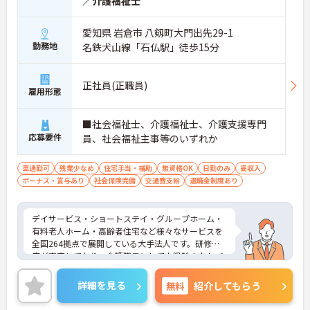
／介護福祉士
愛知県 岩倉市 八剱町大門出先29-1
勤務地
名鉄犬山線「石仏駅」徒歩15分
正社員(正職員)
雇用形態
■社会福祉士、介護福祉士、介護支援専門
応募要件
員、社会福祉主事等のいずれか
車通勤可
残業少なめ
住宅手当・補助
無資格OK
日勤のみ
高収入
ボーナス・賞与あり
社会保険完備
交通費支給
退職金制度あり
デイサービス・ショートステイ・グループホーム・
有料老人ホーム・高齢者住宅など様々なサービスを
全国264拠点で展開している大手法人です。研修制
度が充実しており、介護職員として未経験の方もご
応募可能です。ご興味のある方は面接対策ポイント
などお話致しますのでお気軽にお問い合わせくださ
詳細を見る
無料
紹介してもらう
い。