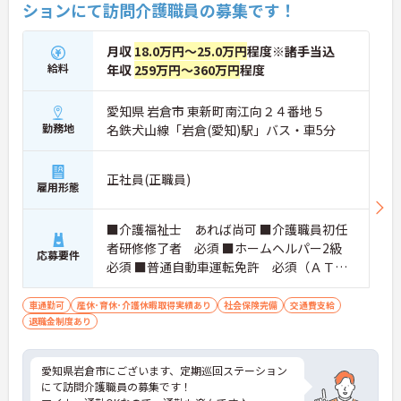
ションにて訪問介護職員の募集です！
月収
18.0万円～25.0万円
程度※諸手当込
給料
年収
259万円～360万円
程度
愛知県 岩倉市 東新町南江向２４番地５
勤務地
名鉄犬山線「岩倉(愛知)駅」バス・車5分
正社員(正職員)
雇用形態
■介護福祉士 あれば尚可 ■介護職員初任
者研修修了者 必須 ■ホームヘルパー2級
応募要件
必須 ■普通自動車運転免許 必須（ＡＴ限
定可）
車通勤可
産休･育休･介護休暇取得実績あり
社会保険完備
交通費支給
退職金制度あり
愛知県岩倉市にございます、定期巡回ステーション
にて訪問介護職員の募集です！