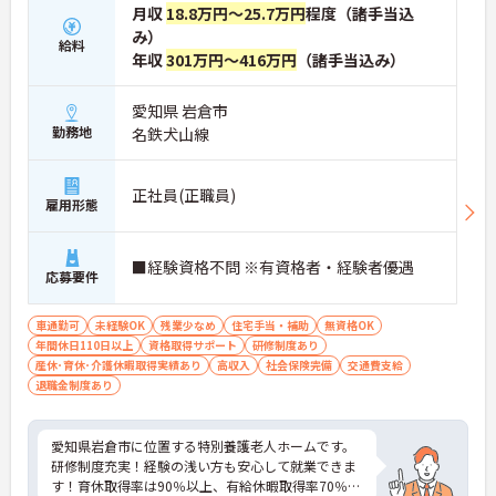
月収
18.8万円～25.7万円
程度（諸手当込
み）
給料
年収
301万円～416万円
（諸手当込み）
愛知県 岩倉市
勤務地
名鉄犬山線
正社員(正職員)
雇用形態
■経験資格不問 ※有資格者・経験者優遇
応募要件
車通勤可
未経験OK
残業少なめ
住宅手当・補助
無資格OK
年間休日110日以上
資格取得サポート
研修制度あり
産休･育休･介護休暇取得実績あり
高収入
社会保険完備
交通費支給
退職金制度あり
愛知県岩倉市に位置する特別養護老人ホームです。
研修制度充実！経験の浅い方も安心して就業できま
す！育休取得率は90％以上、有給休暇取得率70％以