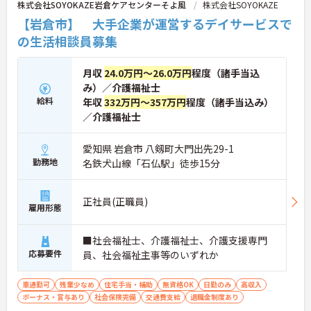
株式会社SOYOKAZE岩倉ケアセンターそよ風
株式会社SOYOKAZE
【岩倉市】 大手企業が運営するデイサービスで
の生活相談員募集
月収
24.0万円～26.0万円
程度（諸手当込
み）／介護福祉士
給料
年収
332万円～357万円
程度（諸手当込み）
／介護福祉士
愛知県 岩倉市 八剱町大門出先29-1
勤務地
名鉄犬山線「石仏駅」徒歩15分
正社員(正職員)
雇用形態
■社会福祉士、介護福祉士、介護支援専門
応募要件
員、社会福祉主事等のいずれか
車通勤可
残業少なめ
住宅手当・補助
無資格OK
日勤のみ
高収入
ボーナス・賞与あり
社会保険完備
交通費支給
退職金制度あり