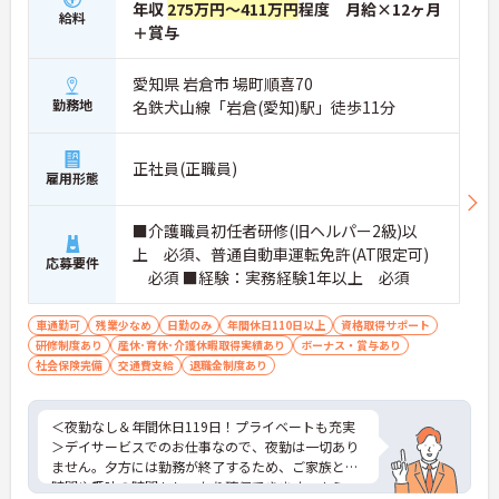
年収
275万円～411万円
程度 月給×12ヶ月
給料
＋賞与
愛知県 岩倉市 場町順喜70
勤務地
名鉄犬山線「岩倉(愛知)駅」徒歩11分
正社員(正職員)
雇用形態
■介護職員初任者研修(旧ヘルパー2級)以
上 必須、普通自動車運転免許(AT限定可)
応募要件
必須 ■経験：実務経験1年以上 必須
車通勤可
残業少なめ
日勤のみ
年間休日110日以上
資格取得サポート
研修制度あり
産休･育休･介護休暇取得実績あり
ボーナス・賞与あり
社会保険完備
交通費支給
退職金制度あり
＜夜勤なし＆年間休日119日！プライベートも充実
＞デイサービスでのお仕事なので、夜勤は一切あり
ません。夕方には勤務が終了するため、ご家族との
時間や趣味の時間もしっかり確保できます。さら