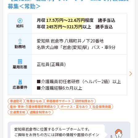
募集＜常勤＞
月収
17.5万円～22.6万円
程度 諸手当込
給料
年収
245万円～321万円
以上 諸手当込
愛知県 岩倉市 八剱町井ノ下20番地
勤務地
名鉄犬山線「岩倉(愛知)駅」バス・車9分
正社員(正職員)
雇用形態
■介護職員初任者研修（ヘルパー2級）以上
応募要件
■介護職経験6カ月以上
車通勤可
残業少なめ
資格取得サポート
研修制度あり
産休･育休･介護休暇取得実績あり
ボーナス・賞与あり
社会保険完備
交通費支給
退職金制度あり
愛知県岩倉市に位置するグループホームです。
ご興味をお持ちの方には詳細の情報や面接のポイン