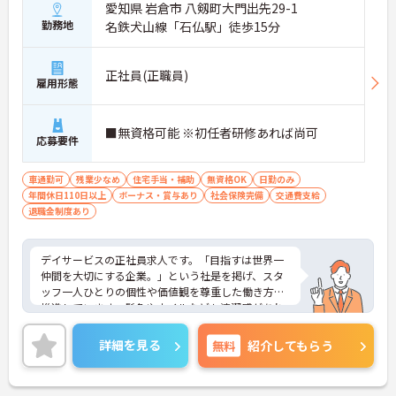
愛知県 岩倉市 八剱町大門出先29-1
勤務地
名鉄犬山線「石仏駅」徒歩15分
正社員(正職員)
雇用形態
■無資格可能 ※初任者研修あれば尚可
応募要件
車通勤可
残業少なめ
住宅手当・補助
無資格OK
日勤のみ
年間休日110日以上
ボーナス・賞与あり
社会保険完備
交通費支給
退職金制度あり
デイサービスの正社員求人です。「目指すは世界一
仲間を大切にする企業。」という社是を掲げ、スタ
ッフ一人ひとりの個性や価値観を尊重した働き方を
推進しています。髪色やネイルなども清潔感があれ
ば原則自由となっており、自分らしいスタイルで無
理なく働くことが可能です。日々の頑張りやチーム
詳細を見る
無料
紹介してもらう
ワークは賞与とは別に支給される特別報酬としてし
っかり還元されるため、高いモチベーションを維持
しながら業務に取り組めます。残業は少なく、月9日