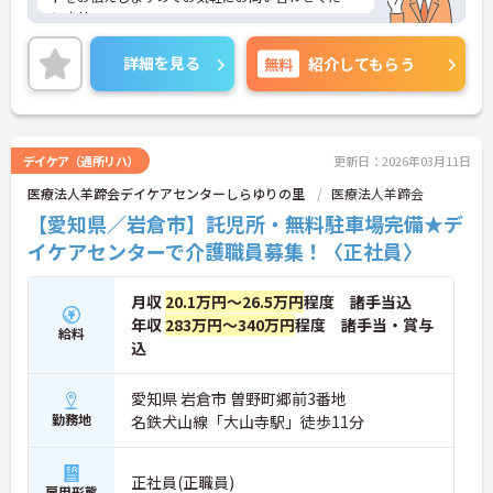
いませ。
詳細を見る
無料
紹介してもらう
デイケア（通所リハ）
更新日：2026年03月11日
医療法人羊蹄会デイケアセンターしらゆりの里
医療法人羊蹄会
【愛知県／岩倉市】託児所・無料駐車場完備★デ
イケアセンターで介護職員募集！〈正社員〉
月収
20.1万円～26.5万円
程度 諸手当込
年収
283万円～340万円
程度 諸手当・賞与
給料
込
愛知県 岩倉市 曽野町郷前3番地
勤務地
名鉄犬山線「大山寺駅」徒歩11分
正社員(正職員)
雇用形態