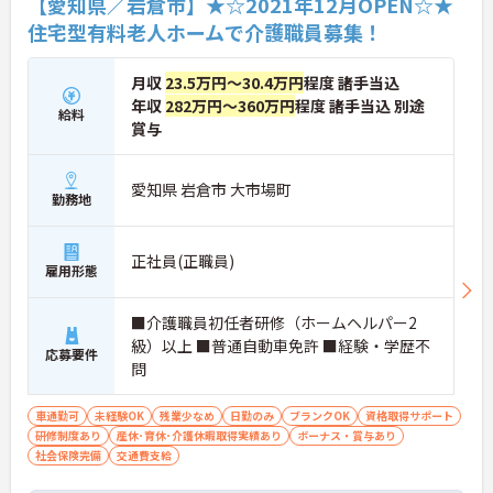
【愛知県／岩倉市】★☆2021年12月OPEN☆★
住宅型有料老人ホームで介護職員募集！
月収
23.5万円～30.4万円
程度 諸手当込
年収
282万円～360万円
程度 諸手当込 別途
給料
賞与
愛知県 岩倉市 大市場町
勤務地
正社員(正職員)
雇用形態
■介護職員初任者研修（ホームヘルパー2
級）以上 ■普通自動車免許 ■経験・学歴不
応募要件
問
車通勤可
未経験OK
残業少なめ
日勤のみ
ブランクOK
資格取得サポート
研修制度あり
産休･育休･介護休暇取得実績あり
ボーナス・賞与あり
社会保険完備
交通費支給