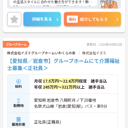
の生活スタイルに合わせた働き方ができます！無料
Eラーニングなどの充実した福利厚生もうれしいポ
イント♪ご興味のある方は、面接ポイントをお伝え
しますので、お気軽にご連絡ください。
詳細を見る
無料
紹介してもらう
グループホーム
更新日：2026年04月01日
株式会社イズミグループホームいわくらの泉
株式会社イズミ
【愛知県／岩倉市】グループホームにて介護福祉
士募集＜正社員＞
月収
17.5万円～22.6万円
程度 諸手当込
給料
年収
245万円～321万円
以上 諸手当込
愛知県 岩倉市 八剱町井ノ下20番地
勤務地
名鉄犬山線「岩倉(愛知)駅」バス・車9分
正社員(正職員)
雇用形態