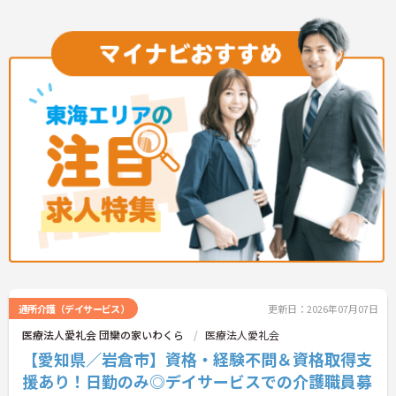
の公休に加えて年間17日のリフレッシュ休暇も用意
されており、プライベートの時間を大切にできる環
境です。定年65歳以降も再雇用制度により70歳まで
勤務可能であり、退職金制度も完備されているな
ど、長期的に安定したキャリアを築いていける職場
です。入社後はOJTによる丁寧なフォロー体制があ
り、資格取得支援制度も活用しながら更なるスキル
アップを目指せます。
★おすすめPOINT★
【賞与とは別に特別報酬が支給され、収入アップが
期待できます】
・日々の施設運営への貢献やチームワークが多角的
に評価されるため、目に見える形で還元されます。
・努力がダイレクトに評価へつながる制度により、
仕事へのモチベーションを高めながら働けます。
【チームでの情報共有が徹底されており、安心して
業務に取り組める体制です】
・毎朝スタッフ全員でミーティングを行い、お客様
通所介護（デイサービス）
更新日：2026年07月07日
の体調や業務連絡を細やかに共有する仕組みがあり
ます。
医療法人愛礼会 団欒の家いわくら
医療法人愛礼会
・多職種連携で職種を超えて相談しやすい雰囲気の
【愛知県／岩倉市】資格・経験不問＆資格取得支
もと、困った時もすぐにお互いをフォローし合えま
す。
援あり！日勤のみ◎デイサービスでの介護職員募