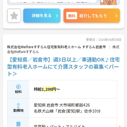
スキルアップも目指せます。日勤のみのご勤務です
ので、生活リズムを整えやすく無理なくご勤務いた
だけます♪ご興味のある方には、面接対策ポイント
詳細を見る
無料
紹介してもらう
など、さらに詳細をお話しいたしますのでお気軽に
ご相談ください！
更新日：2026年06月08日
株式会社Welfareすずらん住宅型有料老人ホーム すずらん岩倉市
株式
会社Welfareすずらん
【愛知県／岩倉市】週3日以上／車通勤OK♪住宅
型有料老人ホームにて介護スタッフの募集＜パー
ト＞
時給
1,200円
～
給料
愛知県 岩倉市 大市場町郷廻426
勤務地
名鉄犬山線「岩倉(愛知)駅」徒歩10分
非常勤・パート・アルバイト