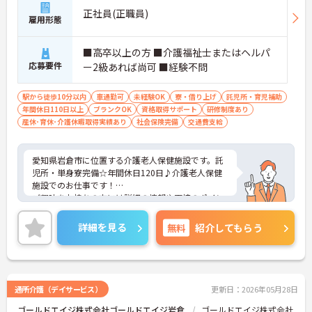
正社員(正職員)
雇用形態
■高卒以上の方 ■介護福祉士またはヘルパ
応募要件
ー2級あれば尚可 ■経験不問
駅から徒歩10分以内
車通勤可
未経験OK
寮・借り上げ
託児所・育児補助
年間休日110日以上
ブランクOK
資格取得サポート
研修制度あり
産休･育休･介護休暇取得実績あり
社会保険完備
交通費支給
愛知県岩倉市に位置する介護老人保健施設です。託
児所・単身寮完備☆年間休日120日♪介護老人保健
施設でのお仕事です！
ご興味をお持ちの方には詳細の情報や面接のポイン
トをお伝えしますのでお気軽にお問い合わせくださ
いませ。
詳細を見る
無料
紹介してもらう
通所介護（デイサービス）
更新日：2026年05月28日
ゴールドエイジ株式会社ゴールドエイジ岩倉
ゴールドエイジ株式会社