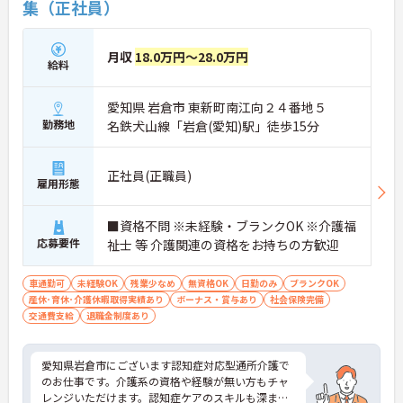
集（正社員）
【残業が少なく独自の休暇制度も完備され、長期的
に安定して働ける環境です】
・残業は少なく、年間17日のリフレッシュ休暇も取
月収
18.0万円～28.0万円
得できることで、心身の疲労をしっかり回復できま
給料
す。
・定年65歳以降も再雇用制度で70歳まで勤務可能で
愛知県 岩倉市 東新町南江向２４番地５
あり、退職金制度も備わって無理なく長く続けられ
ます。
勤務地
名鉄犬山線「岩倉(愛知)駅」徒歩15分
【一人ひとりの個性や希望を尊重し、自分らしくキ
ャリアを描ける職場です】
正社員(正職員)
雇用形態
・時短勤務からフルタイム、さらには管理者へのス
テップアップまで、ライフステージに合わせた働き
方を選択できます。
■資格不問 ※未経験・ブランクOK ※介護福
・清潔感があれば髪色やネイルなども自由となって
応募要件
祉士 等 介護関連の資格をお持ちの方歓迎
おり、自分らしいスタイルを大切にできる環境で
す。
車通勤可
未経験OK
残業少なめ
無資格OK
日勤のみ
ブランクOK
産休･育休･介護休暇取得実績あり
ボーナス・賞与あり
社会保険完備
交通費支給
退職金制度あり
愛知県岩倉市にございます認知症対応型通所介護で
のお仕事です。介護系の資格や経験が無い方もチャ
レンジいただけます。認知症ケアのスキルも深まり