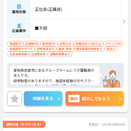
正社員(正職員)
雇用形態
■不問
応募要件
車通勤可
未経験OK
無資格OK
日勤のみ
年間休日110日以上
ブランクOK
資格取得サポート
研修制度あり
産休･育休･介護休暇取得実績あり
高収入
社会保険完備
交通費支給
退職金制度あり
愛知県岩倉市にあるグループホームにて介護職員の
求人です。
研修制度がありますので、施設未経験の方やブラン
クのある方も安心してご経験を積んで頂けますよ。
また有給休暇消化率は80％と高く、仕事とプライベ
ートとのバランスが取りやすい環境です。
詳細を見る
無料
紹介してもらう
ご興味のある方は是非ご応募ください。
通所介護（デイサービス）
更新日：2026年08月04日