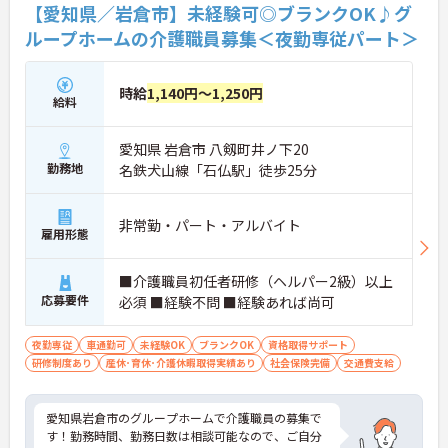
【愛知県／岩倉市】未経験可◎ブランクOK♪グ
ループホームの介護職員募集＜夜勤専従パート＞
時給
1,140円～1,250円
給料
愛知県 岩倉市 八剱町井ノ下20
勤務地
名鉄犬山線「石仏駅」徒歩25分
非常勤・パート・アルバイト
雇用形態
■介護職員初任者研修（ヘルパー2級）以上
応募要件
必須 ■経験不問 ■経験あれば尚可
夜勤専従
車通勤可
未経験OK
ブランクOK
資格取得サポート
研修制度あり
産休･育休･介護休暇取得実績あり
社会保険完備
交通費支給
愛知県岩倉市のグループホームで介護職員の募集で
す！勤務時間、勤務日数は相談可能なので、ご自分