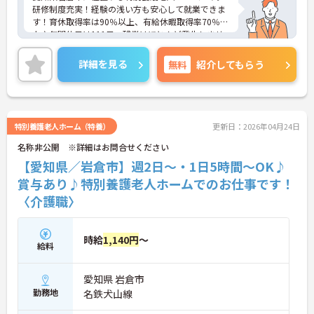
研修制度充実！経験の浅い方も安心して就業できま
す！育休取得率は90％以上、有給休暇取得率70％以
上♪年間休日は111日、残業はほとんど発生しませ
ん！ご興味をお持ちの方には詳細の情報や面接のポ
イントをお伝えしますのでお気軽にお問い合わせく
詳細を見る
無料
紹介してもらう
ださいませ。
特別養護老人ホーム（特養）
更新日：2026年04月24日
名称非公開 ※詳細はお問合せください
【愛知県／岩倉市】週2日～・1日5時間～OK♪
賞与あり♪特別養護老人ホームでのお仕事です！
〈介護職〉
時給
1,140円
～
給料
愛知県 岩倉市
勤務地
名鉄犬山線