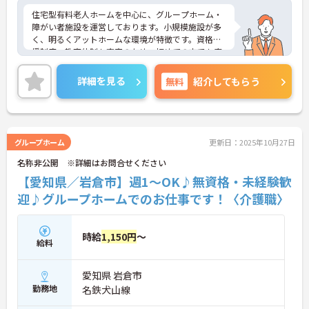
住宅型有料老人ホームを中心に、グループホーム・
障がい者施設を運営しております。小規模施設が多
く、明るくアットホームな環境が特徴です。資格支
援制度・教育体制も充実のため、初めての方でも安
心して就業ができます。またリーダーや施設長など
キャリアップもあり、長期就業しながら、キャリア
詳細を見る
無料
紹介してもらう
形成ができる求人です。気になる方はぜひお問い合
わせください。
グループホーム
更新日：2025年10月27日
名称非公開 ※詳細はお問合せください
【愛知県／岩倉市】週1～OK♪無資格・未経験歓
迎♪グループホームでのお仕事です！〈介護職〉
時給
1,150円
～
給料
愛知県 岩倉市
勤務地
名鉄犬山線