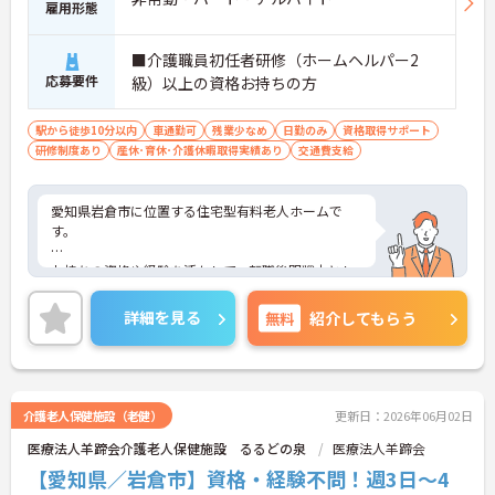
雇用形態
■介護職員初任者研修（ホームヘルパー2
応募要件
級）以上の資格お持ちの方
駅から徒歩10分以内
車通勤可
残業少なめ
日勤のみ
資格取得サポート
研修制度あり
産休･育休･介護休暇取得実績あり
交通費支給
愛知県岩倉市に位置する住宅型有料老人ホームで
す。
お持ちの資格や経験を活かして、転職後即戦力とし
て活躍できる環境があります。
詳細を見る
無料
紹介してもらう
マイカー通勤が可能なため、通勤に便利です。
ご興味をお持ちの方はお気軽にお問い合わせくださ
い。
介護老人保健施設（老健）
更新日：2026年06月02日
医療法人羊蹄会介護老人保健施設 るるどの泉
医療法人羊蹄会
【愛知県／岩倉市】資格・経験不問！週3日～4