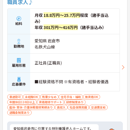
職員求人♪
月収
18.8万円～25.7万円
程度（諸手当込
み）
給料
年収
301万円～416万円
（諸手当込み）
愛知県 岩倉市
勤務地
名鉄犬山線
正社員(正職員)
雇用形態
■経験資格不問 ※有資格者・経験者優遇
応募要件
車通勤可
未経験OK
残業少なめ
住宅手当・補助
無資格OK
年間休日110日以上
資格取得サポート
研修制度あり
産休･育休･介護休暇取得実績あり
高収入
社会保険完備
交通費支給
退職金制度あり
愛知県岩倉市に位置する特別養護老人ホームです。