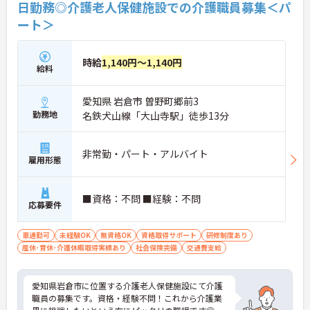
日勤務◎介護老人保健施設での介護職員募集＜パ
ート＞
時給
1,140円～1,140円
給料
愛知県 岩倉市 曽野町郷前3
勤務地
名鉄犬山線「大山寺駅」徒歩13分
非常勤・パート・アルバイト
雇用形態
■資格：不問 ■経験：不問
応募要件
車通勤可
未経験OK
無資格OK
資格取得サポート
研修制度あり
産休･育休･介護休暇取得実績あり
社会保険完備
交通費支給
愛知県岩倉市に位置する介護老人保健施設にて介護
職員の募集です。資格・経験不問！これから介護業