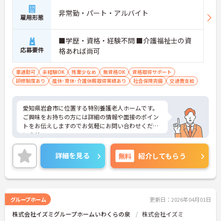
非常勤・パート・アルバイト
雇用形態
■学歴・資格・経験不問 ■介護福祉士の資
応募要件
格あれば尚可
車通勤可
未経験OK
残業少なめ
無資格OK
資格取得サポート
研修制度あり
産休･育休･介護休暇取得実績あり
社会保険完備
交通費支給
愛知県岩倉市に位置する特別養護老人ホームです。
ご興味をお持ちの方には詳細の情報や面接のポイン
トをお伝えしますのでお気軽にお問い合わせくださ
いませ。
詳細を見る
無料
紹介してもらう
グループホーム
更新日：2026年04月01日
株式会社イズミグループホームいわくらの泉
株式会社イズミ