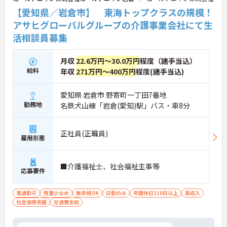
【愛知県／岩倉市】 東海トップクラスの規模！
アサヒグローバルグループの介護事業会社にて生
活相談員募集
月収
22.6万円～30.0万円
程度（諸手当込）
給料
年収
271万円～400万円
程度(諸手当込)
愛知県 岩倉市 野寄町一丁田7番地
勤務地
名鉄犬山線「岩倉(愛知)駅」バス・車8分
正社員(正職員)
雇用形態
■介護福祉士、社会福祉主事等
応募要件
車通勤可
残業少なめ
無資格OK
日勤のみ
年間休日110日以上
高収入
社会保険完備
交通費支給