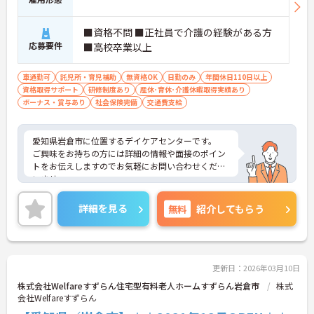
■資格不問 ■正社員で介護の経験がある方
応募要件
■高校卒業以上
車通勤可
託児所・育児補助
無資格OK
日勤のみ
年間休日110日以上
資格取得サポート
研修制度あり
産休･育休･介護休暇取得実績あり
ボーナス・賞与あり
社会保険完備
交通費支給
愛知県岩倉市に位置するデイケアセンターです。
ご興味をお持ちの方には詳細の情報や面接のポイン
トをお伝えしますのでお気軽にお問い合わせくださ
いませ。
詳細を見る
無料
紹介してもらう
更新日：2026年03月10日
株式会社Welfareすずらん住宅型有料老人ホームすずらん岩倉市
株式
会社Welfareすずらん