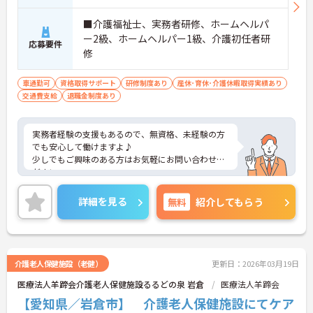
■介護福祉士、実務者研修、ホームヘルパ
ー2級、ホームヘルパー1級、介護初任者研
応募要件
修
車通勤可
資格取得サポート
研修制度あり
産休･育休･介護休暇取得実績あり
交通費支給
退職金制度あり
実務者経験の支援もあるので、無資格、未経験の方
でも安心して働けますよ♪
少しでもご興味のある方はお気軽にお問い合わせく
ださい。
詳細を見る
無料
紹介してもらう
介護老人保健施設（老健）
更新日：2026年03月19日
医療法人羊蹄会介護老人保健施設るるどの泉 岩倉
医療法人羊蹄会
【愛知県／岩倉市】 介護老人保健施設にてケア