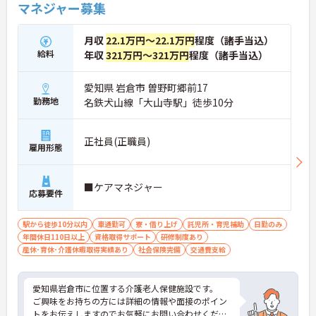
マネジャー募集
月収
22.1万円～22.1万円
程度（諸手当込）
給料
年収
321万円～321万円
程度（諸手当込）
愛知県 岩倉市 曽野町郷前17
勤務地
名鉄犬山線「大山寺駅」徒歩10分
正社員(正職員)
雇用形態
■ケアマネジャー
応募要件
駅から徒歩10分以内
車通勤可
寮・借り上げ
託児所・育児補助
日勤のみ
年間休日110日以上
資格取得サポート
研修制度あり
産休･育休･介護休暇取得実績あり
社会保険完備
交通費支給
愛知県岩倉市に位置する介護老人保健施設です。
ご興味をお持ちの方には詳細の情報や面接のポイン
トをお伝えしますのでお気軽にお問い合わせくださ