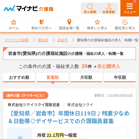
0
0
求人検索
会員登録
メニュー
ホーム
初めての方へ
面談会場一覧
保存した求人
最近見た求人
マイナビ介護職
愛知県
岩倉市
愛知県の介護福祉施設の求人・転職一覧
岩倉市(愛知県)の介護福祉施設
の介護職・福祉の求人・転職一覧
26
この条件の介護・福祉求人数
非公開求人
件 ＋
おすすめ順
新着順
月収順
年収順
通所介護（デイサービス）
更新日：2026年08月06日
株式会社ツクイツクイ尾張岩倉
株式会社ツクイ
【愛知県／岩倉市】年間休日119日♪残業少なめ
＆日勤帯◎デイサービスでの介護職員募集
月収
21.1万円
～程度