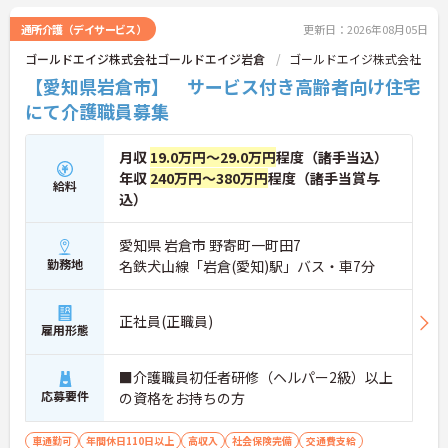
通所介護（デイサービス）
更新日：2026年08月05日
ゴールドエイジ株式会社ゴールドエイジ岩倉
ゴールドエイジ株式会社
【愛知県岩倉市】 サービス付き高齢者向け住宅
にて介護職員募集
月収
19.0万円～29.0万円
程度（諸手当込）
年収
240万円～380万円
程度（諸手当賞与
給料
込）
愛知県 岩倉市 野寄町一町田7
勤務地
名鉄犬山線「岩倉(愛知)駅」バス・車7分
正社員(正職員)
雇用形態
■介護職員初任者研修（ヘルパー2級）以上
応募要件
の資格をお持ちの方
車通勤可
年間休日110日以上
高収入
社会保険完備
交通費支給