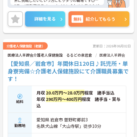
界に挑戦したいという方にピッタリの職場です◎週
3日～4日勤務でライフスタイルに合わせた働き方が
可能！各種手当が充実しているので、安心して働き
やすい環境が整っています♪ご興味ある方は面接ポ
詳細を見る
無料
紹介してもらう
イントをお伝えしますので、お気軽にご連絡くださ
い。
介護老人保健施設（老健）
更新日：2026年06月02日
医療法人羊蹄会介護老人保健施設 るるどの泉岩倉
医療法人羊蹄会
【愛知県／岩倉市】年間休日120日♪託児所・単
身寮完備☆介護老人保健施設にて介護職員募集で
す！
月収
20.0万円～28.0万円
程度 諸手当込
年収
290万円～400万円
程度 諸手当・賞与
給料
込
愛知県 岩倉市 曽野町郷前3
勤務地
名鉄犬山線「大山寺駅」徒歩10分