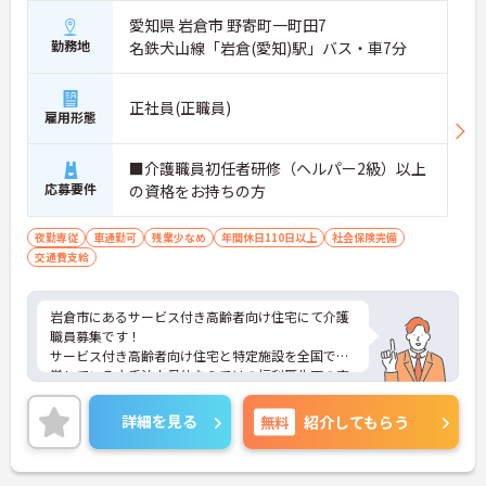
愛知県 岩倉市 野寄町一町田7
勤務地
名鉄犬山線「岩倉(愛知)駅」バス・車7分
正社員(正職員)
雇用形態
■介護職員初任者研修（ヘルパー2級）以上
応募要件
の資格をお持ちの方
夜勤専従
車通勤可
残業少なめ
年間休日110日以上
社会保険完備
交通費支給
岩倉市にあるサービス付き高齢者向け住宅にて介護
職員募集です！
サービス付き高齢者向け住宅と特定施設を全国で運
営している大手法人母体ならではの福利厚生面の充
実が魅力のひとつです。
残業少なめで働きやすい環境です！
詳細を見る
無料
紹介してもらう
ご興味をお持ちの方には詳細の情報や面接のポイン
トをお伝えしますのでお気軽にお問い合わせくださ
いませ。