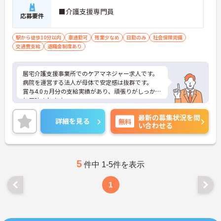
■介護支援専門員
応募要件
駅から徒歩10分以内
車通勤可
残業少なめ
日勤のみ
社会保険完備
交通費支給
退職金制度あり
居宅介護支援事業所でのケアマネジャー求人です。
病院を運営する法人が母体で安定感は抜群です。
賞与4.0ヵ月分の支給実績があり、頑張りがしっかり
と反映されます。
残業も少なくプライベートも充実させられます！
最新の募集状況を問
ご興味ある方には、面接のポイントなど、さらに詳
詳細を見る
無料
い合わせる
細をお話致しますのでお気軽にご相談ください。
5
件中 1-5件を表示
1