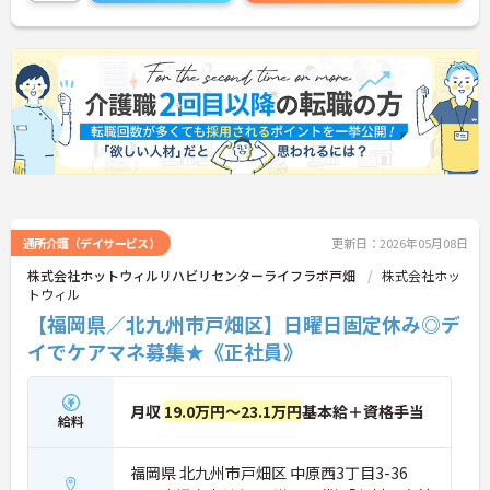
通所介護（デイサービス）
更新日：2026年05月08日
株式会社ホットウィルリハビリセンターライフラボ戸畑
株式会社ホッ
トウィル
【福岡県／北九州市戸畑区】日曜日固定休み◎デ
イでケアマネ募集★《正社員》
月収
19.0万円～23.1万円
基本給＋資格手当
給料
福岡県 北九州市戸畑区 中原西3丁目3-36