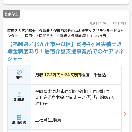
です！
ご興味のある方には、面接対策ポイントなどさらに
募集停止
詳細をお話いたしますので、お気軽にご相談くださ
い。
更新日：2025年12月09日
医療法人医和基会 介護老人保健施設牧山いわき苑ケアプランサービスセ
ンター
医療法人医和基会 介護老人保健施設牧山いわき苑
【福岡県／北九州市戸畑区】賞与4ヶ月実積☆退
職金制度あり！居宅介護支援事業所でのケアマネ
ジャー
月収
17.3万円～24.5万円
程度 手当込
給料
福岡県 北九州市戸畑区 牧山1丁目1番1号
ＪＲ鹿児島本線(門司港－八代)「戸畑駅」徒
勤務地
歩10分
正社員(正職員)
雇用形態