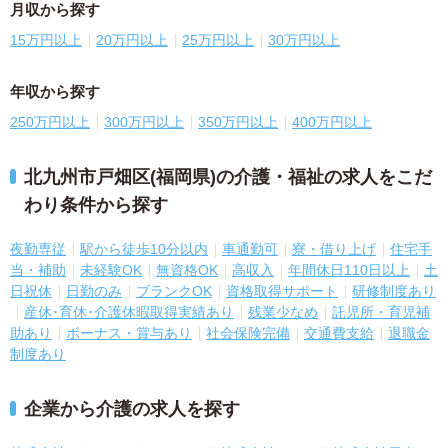
月収から探す
15万円以上
20万円以上
25万円以上
30万円以上
年収から探す
250万円以上
300万円以上
350万円以上
400万円以上
北九州市戸畑区(福岡県)の介護・福祉の求人をこだ
わり条件から探す
夜勤専従
駅から徒歩10分以内
車通勤可
寮・借り上げ
住宅手
当・補助
未経験OK
無資格OK
高収入
年間休日110日以上
土
日祝休
日勤のみ
ブランクOK
資格取得サポート
研修制度あり
産休･育休･介護休暇取得実績あり
残業少なめ
託児所・育児補
助あり
ボーナス・賞与あり
社会保険完備
交通費支給
退職金
制度あり
企業から介護の求人を探す