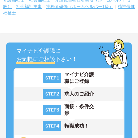
介護福祉士
社会福祉士
介護職員初任者研修（ホームヘルパー2
級）
社会福祉主事
実務者研修（ホームヘルパー1級）
精神保健
福祉士
マイナビ介護職に
お気軽にご相談
下さい！
マイナビ介護
1
STEP
職にご登録
2
求人のご紹介
STEP
面接・条件交
3
STEP
渉
4
転職成功！
STEP