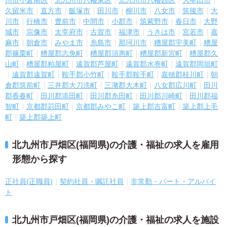
州市小倉南区
北九州市八幡東区
北九州市八幡西区
大牟田市
久留米市
直方市
飯塚市
田川市
柳川市
八女市
筑後市
大
川市
行橋市
豊前市
中間市
小郡市
筑紫野市
春日市
大野
城市
宗像市
太宰府市
古賀市
福津市
うきは市
宮若市
嘉
麻市
朝倉市
みやま市
糸島市
那珂川市
糟屋郡宇美町
糟屋
郡篠栗町
糟屋郡志免町
糟屋郡須惠町
糟屋郡新宮町
糟屋郡久
山町
糟屋郡粕屋町
遠賀郡芦屋町
遠賀郡水巻町
遠賀郡岡垣町
遠賀郡遠賀町
鞍手郡小竹町
鞍手郡鞍手町
嘉穂郡桂川町
朝
倉郡筑前町
三井郡大刀洗町
三潴郡大木町
八女郡広川町
田川
郡香春町
田川郡添田町
田川郡糸田町
田川郡川崎町
田川郡福
智町
京都郡苅田町
京都郡みやこ町
築上郡吉富町
築上郡上毛
町
築上郡築上町
北九州市戸畑区(福岡県)の介護・福祉の求人を雇用
形態から探す
正社員(正職員)
契約社員・嘱託社員
非常勤・パート・アルバイ
ト
北九州市戸畑区(福岡県)の介護・福祉の求人を施設