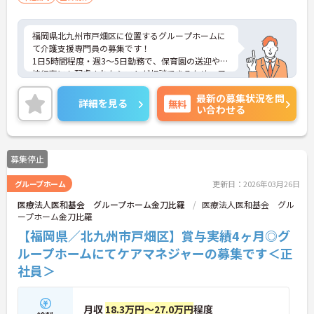
福岡県北九州市戸畑区に位置するグループホームに
て介護支援専門員の募集です！
1日5時間程度・週3～5日勤務で、保育園の送迎や学
校行事にも配慮されたシフトが相談できるため、子
育て世代の方でも安心して働ける環境です。
最新の募集状況を問
ご興味のある方には、面接対策ポイントなどさらに
詳細を見る
無料
い合わせる
詳細をお話いたしますので、お気軽にご相談くださ
い。
募集停止
グループホーム
更新日：2026年03月26日
医療法人医和基会 グループホーム金刀比羅
医療法人医和基会 グル
ープホーム金刀比羅
【福岡県／北九州市戸畑区】賞与実績4ヶ月◎グ
ループホームにてケアマネジャーの募集です＜正
社員＞
月収
18.3万円～27.0万円
程度