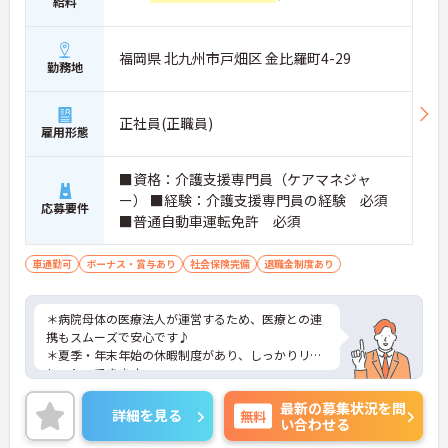
給料
福岡県 北九州市戸畑区 金比羅町4-29
勤務地
正社員(正職員)
雇用形態
■資格：介護支援専門員（ケアマネジャ
ー） ■経験：介護支援専門員の経験 必須
応募要件
■普通自動車運転免許 必須
車通勤可
ボーナス・賞与あり
社会保険完備
退職金制度あり
＊病院母体の医療法人が運営するため、医療との連
携もスムーズで安心です♪
＊夏季・年末年始の休暇制度があり、しっかりリフ
レッシュできます。
＊賞与実績は年4ヶ月分と、やりがいを感じられる
最新の募集状況を問
職場です。
詳細を見る
無料
い合わせる
＊夜勤シフトもありますが、希望制のため無理なく
働ける環境でライフスタイルに合わせた勤務が可能