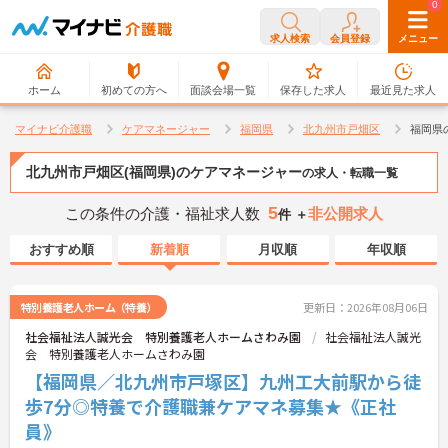
0
0
求人検索
会員登録
メニュー
ホーム
初めての方へ
面談会場一覧
保存した求人
最近見た求人
マイナビ介護職
ケアマネージャー
福岡県
北九州市戸畑区
福岡県
北九州市戸畑区(福岡県)のケアマネージャー
の求人・転職一覧
5
この条件の介護・福祉求人数
非公開求人
件 ＋
おすすめ順
新着順
月収順
年収順
特別養護老人ホーム（特養）
更新日：2026年08月06日
社会福祉法人誠光会 特別養護老人ホームさわみ園
社会福祉法人誠光
会 特別養護老人ホームさわみ園
【福岡県／北九州市戸塚区】九州工大前駅から徒
歩7分◎特養で介護職兼ケアマネ募集★《正社
員》