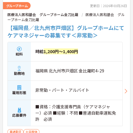
グループホーム
更新日：2026年03月26日
医療法人医和基会 グループホーム金刀比羅
医療法人医和基会 グル
ープホーム金刀比羅
【福岡県／北九州市戸畑区】グループホームにて
ケアマネジャーの募集です＜非常勤＞
時給
1,200円～1,400円
給料
福岡県 北九州市戸畑区 金比羅町4-29
勤務地
非常勤・パート・アルバイト
雇用形態
■資格：介護支援専門員（ケアマネジャ
ー）必須 ■経験：不問 ■普通自動車運転免
応募要件
許 必須
車通勤可
土日祝休