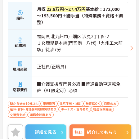
月収
23.8万円～27.4万円
基本給：172,000
～193,500円＋諸手当（特殊業務＋資格＋調
給料
整）
福岡県 北九州市戸畑区 沢見2丁目5-2
ＪＲ鹿児島本線(門司港－八代)「九州工大前
勤務地
駅」徒歩7分
正社員(正職員)
雇用形態
■介護支援専門員必須 ■普通自動車運転免
応募要件
許（AT限定可）必須
駅から徒歩10分以内
車通勤可
住宅手当・補助
無資格OK
日勤のみ
産休･育休･介護休暇取得実績あり
ボーナス・賞与あり
社会保険完備
交通費支給
退職金制度あり
詳細を見る
無料
紹介してもらう