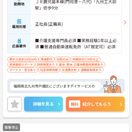
ＪＲ鹿児島本線(門司港－八代)「九州工大前
勤務地
駅」徒歩9分
正社員(正職員)
雇用形態
■介護支援専門員必須 ■実務経験1年以上必
応募要件
須 ■普通自動車運転免許（AT限定可）必須
駅から徒歩10分以内
車通勤可
日勤のみ
年間休日110日以上
資格取得サポート
研修制度あり
産休･育休･介護休暇取得実績あり
ボーナス・賞与あり
社会保険完備
交通費支給
退職金制度あり
福岡県北九州市戸畑区にございますデイサービスの
詳細を見る
無料
紹介してもらう
募集停止