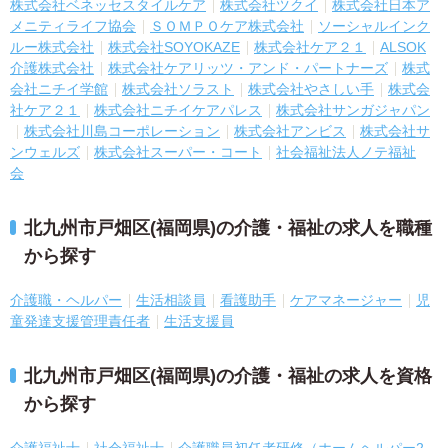
株式会社ベネッセスタイルケア
株式会社ツクイ
株式会社日本ア
メニティライフ協会
ＳＯＭＰＯケア株式会社
ソーシャルインク
ルー株式会社
株式会社SOYOKAZE
株式会社ケア２１
ALSOK
介護株式会社
株式会社ケアリッツ・アンド・パートナーズ
株式
会社ニチイ学館
株式会社ソラスト
株式会社やさしい手
株式会
社ケア２１
株式会社ニチイケアパレス
株式会社サンガジャパン
株式会社川島コーポレーション
株式会社アンビス
株式会社サ
ンウェルズ
株式会社スーパー・コート
社会福祉法人ノテ福祉
会
北九州市戸畑区(福岡県)の介護・福祉の求人を職種
から探す
介護職・ヘルパー
生活相談員
看護助手
ケアマネージャー
児
童発達支援管理責任者
生活支援員
北九州市戸畑区(福岡県)の介護・福祉の求人を資格
から探す