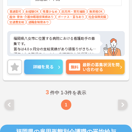
車通勤可
未経験OK
残業少なめ
託児所・育児補助
無資格OK
産休･育休･介護休暇取得実績あり
ボーナス・賞与あり
社会保険完備
交通費支給
退職金制度あり
福岡県八女市に位置する病院における看護助手の募
集です。
賞与は4.0ヶ月分の支給実績があり頑張りがきちんと
評価される職場です。また、利用可能な託児所があ
り、子育て世代の方も安心してご勤務いただけま
最新の募集状況を問
す。
詳細を見る
無料
い合わせる
ご興味のある方には、面接対策ポイントなど、さら
に詳細をお話しいたしますのでお気軽にご相談くだ
さい！
3
件中 1-3件を表示
1
福岡県の雇用形態別介護職の平均給与