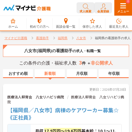
0
0
求人検索
会員登録
メニュー
ホーム
初めての方へ
面談会場一覧
保存した求人
最近見た求人
マイナビ介護職
看護助手
福岡県
八女市
福岡県の看護助手の求人
八女市(福岡県)の看護助手
の求人・転職一覧
3
この条件の介護・福祉求人数
非公開求人
件 ＋
おすすめ順
新着順
月収順
年収順
更新日：2026年07月28日
医療法人柳育会 八女リハビリ病院
医療法人柳育会 八女リハビリ病
院
【福岡県／八女市】病棟のケアワーカー募集☆
《正社員》
月収
17.9万円～19.6万円
基本給：10.1～11.