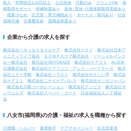
収入
年間休日110日以上
土日祝休
日勤のみ
ブランクOK
資
格取得サポート
研修制度あり
産休･育休･介護休暇取得実績あり
残業少なめ
託児所・育児補助あり
ボーナス・賞与あり
社会
保険完備
交通費支給
退職金制度あり
企業から介護の求人を探す
株式会社ベネッセスタイルケア
株式会社ツクイ
株式会社日本ア
メニティライフ協会
ＳＯＭＰＯケア株式会社
ソーシャルインク
ルー株式会社
株式会社SOYOKAZE
株式会社ケア２１
ALSOK
介護株式会社
株式会社ケアリッツ・アンド・パートナーズ
株式
会社ニチイ学館
株式会社ソラスト
株式会社やさしい手
株式会
社ケア２１
株式会社ニチイケアパレス
株式会社サンガジャパン
株式会社川島コーポレーション
株式会社アンビス
株式会社サ
ンウェルズ
株式会社スーパー・コート
社会福祉法人ノテ福祉
会
八女市(福岡県)の介護・福祉の求人を職種から探す
介護職・ヘルパー
看護助手
ケアマネージャー
生活支援員