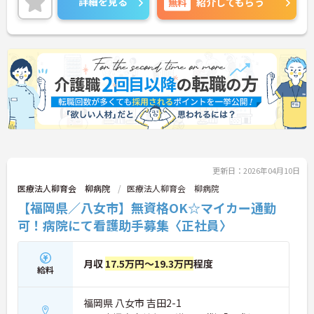
詳細を見る
無料
紹介してもらう
更新日：2026年04月10日
医療法人柳育会 柳病院
医療法人柳育会 柳病院
【福岡県／八女市】無資格OK☆マイカー通勤
可！病院にて看護助手募集〈正社員〉
月収
17.5万円～19.3万円
程度
給料
福岡県 八女市 吉田2-1