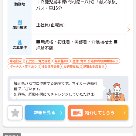
ＪＲ鹿児島本線(門司港－八代)「羽犬塚駅」
勤務地
バス・車15分
正社員(正職員)
雇用形態
■無資格・初任者・実務者・介護福祉士 ■
応募要件
経験不問
車通勤可
託児所・育児補助
無資格OK
産休･育休･介護休暇取得実績あり
ボーナス・賞与あり
社会保険完備
交通費支給
退職金制度あり
福岡県八女市に位置する病院です。マイカー通勤可
能でございます。
無資格、経験不問にてチャレンジしていただけま
す。
福利厚生が充実しておりますので、安心してご就業
いただけます。
詳細を見る
無料
紹介してもらう
ご興味のある方には、面接対策ポイントなど、さら
に詳細をお話しいたしますのでお気軽にご相談くだ
さい！