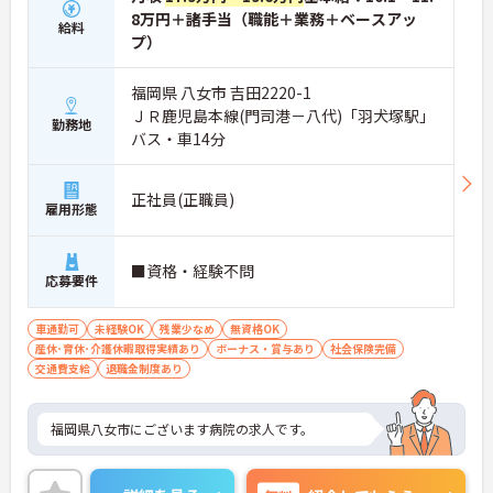
8万円＋諸手当（職能＋業務＋ベースアッ
給料
プ）
福岡県 八女市 吉田2220-1
ＪＲ鹿児島本線(門司港－八代)「羽犬塚駅」
勤務地
バス・車14分
正社員(正職員)
雇用形態
■資格・経験不問
応募要件
車通勤可
未経験OK
残業少なめ
無資格OK
産休･育休･介護休暇取得実績あり
ボーナス・賞与あり
社会保険完備
交通費支給
退職金制度あり
福岡県八女市にございます病院の求人です。