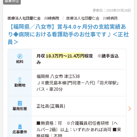
募集停止
更新日：2026年07月28日
医療法人社団慶仁会 川﨑病院
医療法人社団慶仁会 川﨑病院
【福岡県／八女市】賞与4.0ヶ月分の支給実績あ
り◆病院における看護助手のお仕事です♪＜正社
員＞
月収
18.3万円～21.4万円
程度 ※諸手当込
給料
み
福岡県 八女市 津江538
ＪＲ鹿児島本線(門司港－八代)「羽犬塚駅」
勤務地
バス・車20分
正社員(正職員)
雇用形態
■無資格：可 ※介護職員初任者研修（ヘ
ルパー2級）以上：いずれかあれば尚可 ■実
応募要件
務経験：不問