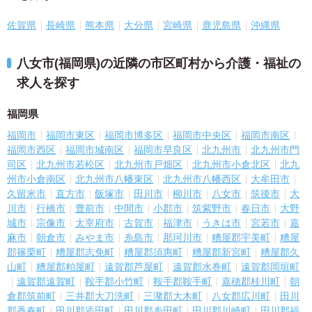
佐賀県
長崎県
熊本県
大分県
宮崎県
鹿児島県
沖縄県
八女市(福岡県)の近隣の市区町村から介護・福祉の
求人を探す
福岡県
福岡市
福岡市東区
福岡市博多区
福岡市中央区
福岡市南区
福岡市西区
福岡市城南区
福岡市早良区
北九州市
北九州市門
司区
北九州市若松区
北九州市戸畑区
北九州市小倉北区
北九
州市小倉南区
北九州市八幡東区
北九州市八幡西区
大牟田市
久留米市
直方市
飯塚市
田川市
柳川市
八女市
筑後市
大
川市
行橋市
豊前市
中間市
小郡市
筑紫野市
春日市
大野
城市
宗像市
太宰府市
古賀市
福津市
うきは市
宮若市
嘉
麻市
朝倉市
みやま市
糸島市
那珂川市
糟屋郡宇美町
糟屋
郡篠栗町
糟屋郡志免町
糟屋郡須惠町
糟屋郡新宮町
糟屋郡久
山町
糟屋郡粕屋町
遠賀郡芦屋町
遠賀郡水巻町
遠賀郡岡垣町
遠賀郡遠賀町
鞍手郡小竹町
鞍手郡鞍手町
嘉穂郡桂川町
朝
倉郡筑前町
三井郡大刀洗町
三潴郡大木町
八女郡広川町
田川
郡香春町
田川郡添田町
田川郡糸田町
田川郡川崎町
田川郡福