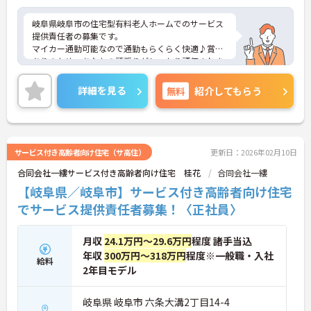
岐阜県岐阜市の住宅型有料老人ホームでのサービス
提供責任者の募集です。
マイカー通勤可能なので通勤もらくらく快適♪賞与
ありのため、あなたの頑張りがしっかり評価されま
す。
ご興味のある方は、面接のポイントをお伝えします
詳細を見る
無料
紹介してもらう
のでお気軽にお問い合せください。
サービス付き高齢者向け住宅（サ高住）
更新日：2026年02月10日
合同会社一縷サービス付き高齢者向け住宅 桂花
合同会社一縷
【岐阜県／岐阜市】サービス付き高齢者向け住宅
でサービス提供責任者募集！〈正社員〉
月収
24.1万円～29.6万円
程度 諸手当込
年収
300万円～318万円
程度※一般職・入社
給料
2年目モデル
岐阜県 岐阜市 六条大溝2丁目14-4