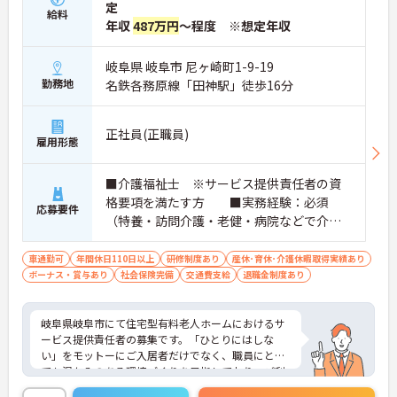
定
給料
年収
487万円
～程度 ※想定年収
岐阜県 岐阜市 尼ヶ崎町1-9-19
勤務地
名鉄各務原線「田神駅」徒歩16分
正社員(正職員)
雇用形態
■介護福祉士 ※サービス提供責任者の資
格要項を満たす方 ■実務経験：必須
応募要件
（特養・訪問介護・老健・病院などで介護
の実務経験が3年程度ある方）☆サ責未経験
スタートの実績多数☆
車通勤可
年間休日110日以上
研修制度あり
産休･育休･介護休暇取得実績あり
ボーナス・賞与あり
社会保険完備
交通費支給
退職金制度あり
岐阜県岐阜市にて住宅型有料老人ホームにおけるサ
ービス提供責任者の募集です。「ひとりにはしな
い」をモットーにご入居者だけでなく、職員にとっ
ても温かみのある環境づくりを目指しており、ご利
用者一人ひとりに寄り添ってサービスを提供してい