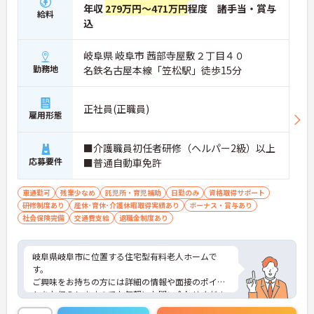
年収
279万円～471万円
程度 諸手当・賞与
給料
込
岐阜県 岐阜市 茜部寺屋敷２丁目４０
勤務地
名鉄名古屋本線「笠松駅」徒歩15分
正社員(正職員)
雇用形態
■介護職員初任者研修（ヘルパー2級）以上
応募要件
■普通自動車免許
車通勤可
残業少なめ
託児所・育児補助
日勤のみ
資格取得サポート
研修制度あり
産休･育休･介護休暇取得実績あり
ボーナス・賞与あり
社会保険完備
交通費支給
退職金制度あり
岐阜県岐阜市に位置する住宅型有料老人ホームで
す。
ご興味をお持ちの方には詳細の情報や面接のポイン
トをお伝えしますのでお気軽にお問い合わせくださ
いませ。