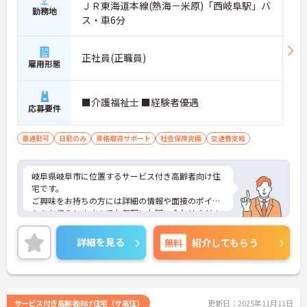
ＪＲ東海道本線(熱海－米原)「西岐阜駅」バ
勤務地
ス・車6分
正社員(正職員)
雇用形態
■介護福祉士 ■経験者優遇
応募要件
車通勤可
日勤のみ
資格取得サポート
社会保険完備
交通費支給
岐阜県岐阜市に位置するサービス付き高齢者向け住
宅です。
ご興味をお持ちの方には詳細の情報や面接のポイン
トをお伝えしますのでお気軽にお問い合わせくださ
いませ。
詳細を見る
無料
紹介してもらう
サービス付き高齢者向け住宅（サ高住）
更新日：2025年11月11日