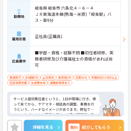
岐阜県 岐阜市 六条北４－６－４
ＪＲ東海道本線(熱海－米原)「岐阜駅」バ
勤務地
ス・車9分
正社員(正職員)
雇用形態
■学歴・資格・経験不問 ■初任者研修、実
務者研修及び介護福祉士の資格があれば尚
応募要件
可
車通勤可
未経験OK
土日祝休
無資格OK
日勤のみ
年間休日110日以上
社会保険完備
交通費支給
退職金制度あり
サービス提供責任者というと、1日中現場に行き、帰
って来てから、ケアマネ・相談員の調整、事務を行
うという、ハードなイメージがあります。弊社で
は、ヘルパーさんに現場を任せ、サ責が調整役に徹
することで、サ責が仕事しやすい環境を整えていま
す。ヘルパーさんが用事、体調不良時に動ける状態
詳細を見る
無料
紹介してもらう
で待機するイメージです。