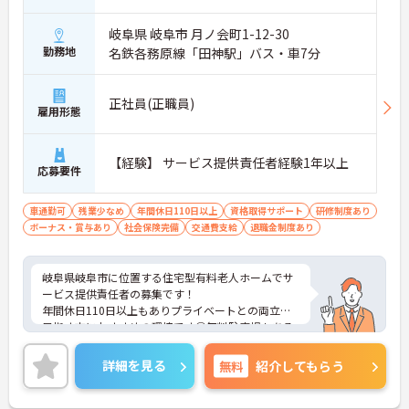
岐阜県 岐阜市 月ノ会町1-12-30
勤務地
名鉄各務原線「田神駅」バス・車7分
正社員(正職員)
雇用形態
【経験】 サービス提供責任者経験1年以上
応募要件
車通勤可
残業少なめ
年間休日110日以上
資格取得サポート
研修制度あり
ボーナス・賞与あり
社会保険完備
交通費支給
退職金制度あり
岐阜県岐阜市に位置する住宅型有料老人ホームでサ
ービス提供責任者の募集です！
年間休日110日以上もありプライベートとの両立を
目指す方におすすめの環境です◎無料駐車場もある
為マイカーでの通勤も楽々♪昇給や賞与制度があ
り、頑張りが評価されてしっかりと還元されます。
詳細を見る
無料
紹介してもらう
さらに各種手当も充実しているのは嬉しいポイント
です◎フォロー体制もあり、経験に関わらず安心し
てスタートできます。