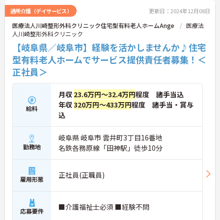
通所介護（デイサービス）
更新日：2024年12月08日
医療法人川崎整形外科クリニック住宅型有料老人ホームAnge
医療法
人川崎整形外科クリニック
【岐阜県／岐阜市】経験を活かしませんか♪住宅
型有料老人ホームでサービス提供責任者募集！＜
正社員＞
月収
23.6万円～32.4万円
程度 諸手当込
年収
320万円～433万円
程度 諸手当・賞与
給料
込
岐阜県 岐阜市 雲井町3丁目16番地
勤務地
名鉄各務原線「田神駅」徒歩10分
正社員(正職員)
雇用形態
■介護福祉士必須 ■経験不問
応募要件