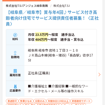
株式会社T.S.Iアンジェス岐阜南鶉
株式会社T.S.I
【岐阜県／岐阜市】賞与年4回♪サービス付き高
齢者向け住宅でサービス提供責任者募集！〈正社
員〉
月収
23.5万円
～程度 諸手当込
給料
年収
404万円
～程度 諸手当・賞与込
岐阜県 岐阜市 岩地１丁目３－１８
ＪＲ高山本線(岐阜－猪谷)「長森駅」徒歩17
勤務地
分
正社員(正職員)
雇用形態
■介護福祉士 ■介護経験 ■一般的なワー
応募要件
ド・エクセル・メール等の操作スキル
車通勤可
残業少なめ
日勤のみ
年間休日110日以上
資格取得サポート