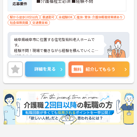
■介護福祉士必須 ■経験不問
応募要件
駅から徒歩10分以内
車通勤可
未経験OK
産休･育休･介護休暇取得実績あり
社会保険完備
交通費支給
岐阜県岐阜市に位置する住宅型有料老人ホームで
す。
経験不問！現場で働きながら経験を積んでいくこと
ができます。
固定のお休みがありますので、プライベートの予定
も立てやすい環境です。
詳細を見る
無料
紹介してもらう
ご興味をお持ちの方はお気軽にお問い合わせくださ
い。