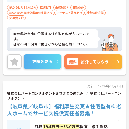
駅から徒歩10分以内
車通勤可
未経験OK
日勤のみ
産休･育休･介護休暇取得実績あり
ボーナス・賞与あり
社会保険完備
交通費支給
岐阜県岐阜市に位置する住宅型有料老人ホームで
す。
経験不問！現場で働きながら経験を積んでいくこと
ができます。
固定のお休みがありますので、プライベートの予定
も立てやすい環境です。
詳細を見る
無料
紹介してもらう
ご興味をお持ちの方はお気軽にお問い合わせくださ
い。
更新日：2024年11月25日
株式会社ハートコンサルタントおひさまの微笑み
株式会社ハートコン
サルタント
【岐阜県／岐阜市】福利厚生充実★住宅型有料老
人ホームでサービス提供責任者募集！
月収
19.4万円～33.0万円
程度 諸手当込