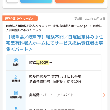
社長が女性であり、「仕事の代わりはいるが、家庭
の母の代わりはいない」という考えから、家庭の主
婦に安心して働いて頂ける職場環境を作ってきまし
た。事務所の職員は、基本的に、土日祝休みの環境
通所介護（デイサービス）
更新日：2024年12月08日
で、家庭・プライベートとの両立をしながら、バラ
医療法人川崎整形外科クリニック住宅型有料老人ホームAnge
医療法
ンスよく仕事をしています。過度にストレスを溜め
人川崎整形外科クリニック
ることなく、休みに息抜きしながら、仕事を続けて
います。
【岐阜県／岐阜市】経験不問／日曜固定休み♪住
プライベートの事情は、1人1人違うため、それに寄
宅型有料老人ホームにてサービス提供責任者の募
り添うように、日々調整をしています。勤務時間の
集＜パート＞
調整や有休取得、他メンバーのフォロー、毎週の部
門ミーティングで、改善点を話し合っています。
仕事はやりがいがあり、かつ働きやすさも大切にし
ている、そんな会社を目指しています。
時給
1,200円
～
給料
現在、事業所で働いている職員には、感じてもらっ
ていると思っています。
ぜひ一度、見学だけでもいいので来て頂いて、職員
岐阜県 岐阜市 雲井町3丁目16番地
に会って、代表と話して頂いて、感じてほしいと思
勤務地
名鉄各務原線「田神駅」徒歩10分
っています。
興味を持った方は、ぜひご応募お待ちしておりま
す。
非常勤・パート・アルバイト
雇用形態