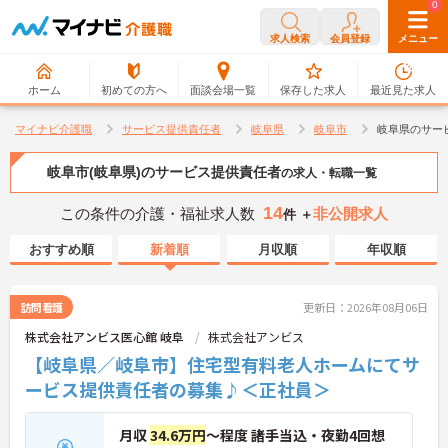
0
0
求人検索
会員登録
メニュー
ホーム
初めての方へ
面談会場一覧
保存した求人
最近見た求人
マイナビ介護職
サービス提供責任者
岐阜県
岐阜市
岐阜県のサー
岐阜市(岐阜県)のサービス提供責任者
の求人・転職一覧
14
この条件の介護・福祉求人数
非公開求人
件 ＋
おすすめ順
新着順
月収順
年収順
訪問看護
更新日：2026年08月06日
株式会社アンビス医心館 岐阜
株式会社アンビス
【岐阜県／岐阜市】住宅型有料老人ホームにてサ
ービス提供責任者の募集♪＜正社員＞
月収
34.6万円
～程度 諸手当込・夜勤4回想