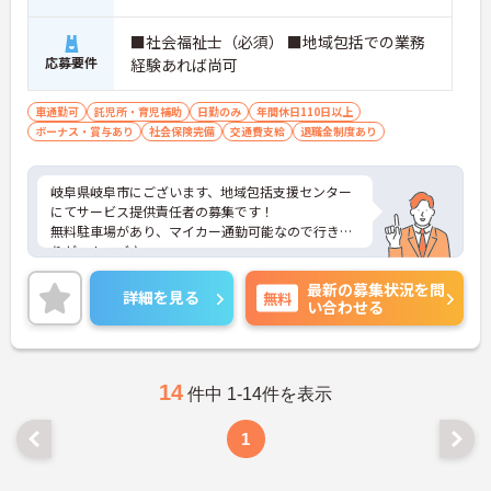
■社会福祉士（必須） ■地域包括での業務
応募要件
経験あれば尚可
車通勤可
託児所・育児補助
日勤のみ
年間休日110日以上
ボーナス・賞与あり
社会保険完備
交通費支給
退職金制度あり
岐阜県岐阜市にございます、地域包括支援センター
にてサービス提供責任者の募集です！
無料駐車場があり、マイカー通勤可能なので行き帰
りがスムーズ♪
育児休暇制度や利用可能な託児施設があり、お子様
最新の募集状況を問
のいらっしゃる方でも安心して働けます★
詳細を見る
無料
い合わせる
ご興味のある方は、マイナビ介護職までお問い合わ
せください。
14
件中 1-14件を表示
1