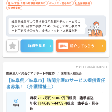
産休･育休･介護休暇取得実績あり
ボーナス・賞与あり
社会保険完備
交通費支給
岐阜県岐阜市に位置する住宅型有料老人ホームでの
求人です。研修が手厚いため、安心してお仕事スタ
ート可能です◎また、提携フィットネス施設が利用
可能★福利厚生が手厚く長く働きやすいです！ご興
味のある方には、面接対策ポイントなど、さらに詳
細をご案内しますのでお気軽にご相談ください！
詳細を見る
無料
紹介してもらう
更新日：2026年06月22日
医療法人和光会ケアサポート寺田25
医療法人和光会
【岐阜県／岐阜市】訪問介護のサービス提供責任
者募集！〈介護福祉士〉
月収
23.2万円～30.7万円
程度 諸手当込
年収
334万円～447万円
程度 諸手当・賞与
給料
込