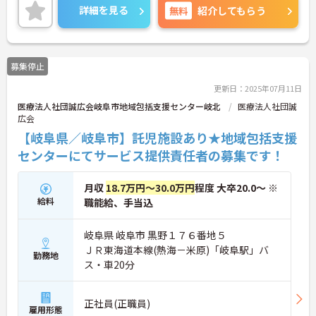
詳細を見る
無料
紹介してもらう
募集停止
更新日：2025年07月11日
医療法人社団誠広会岐阜市地域包括支援センター岐北
医療法人社団誠
広会
【岐阜県／岐阜市】託児施設あり★地域包括支援
センターにてサービス提供責任者の募集です！
月収
18.7万円～30.0万円
程度 大卒20.0～ ※
給料
職能給、手当込
岐阜県 岐阜市 黒野１７６番地５
ＪＲ東海道本線(熱海－米原)「岐阜駅」バ
勤務地
ス・車20分
正社員(正職員)
雇用形態