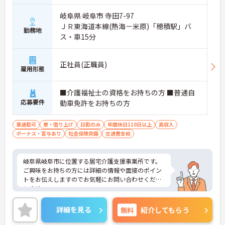
岐阜県 岐阜市 寺田7-97
ＪＲ東海道本線(熱海－米原)「穂積駅」バ
勤務地
ス・車15分
正社員(正職員)
雇用形態
■介護福祉士の資格をお持ちの方 ■普通自
応募要件
動車免許をお持ちの方
車通勤可
寮・借り上げ
日勤のみ
年間休日110日以上
高収入
ボーナス・賞与あり
社会保険完備
交通費支給
岐阜県岐阜市に位置する居宅介護支援事業所です。
ご興味をお持ちの方には詳細の情報や面接のポイン
トをお伝えしますのでお気軽にお問い合わせくださ
いませ。
詳細を見る
無料
紹介してもらう