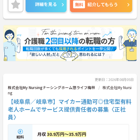
ただける方を募集しています。サービス提供責任者
詳細を見る
無料
紹介してもらう
の経験がなくスタートされた方も多数いらっしゃい
ます。
ご興味のある方には、面接対策ポイントなど、さら
に詳細をお話しいたしますのでお気軽にご相談くだ
さい！
更新日：2026年08月05日
株式会社My Nursingナーシングホーム悠ライフ梅林
株式会社My Nursi
ng
【岐阜県／岐阜市】マイカー通勤可◎住宅型有料
老人ホームでサービス提供責任者の募集〈正社
員〉
月収
30.9万円～35.9万円
給料