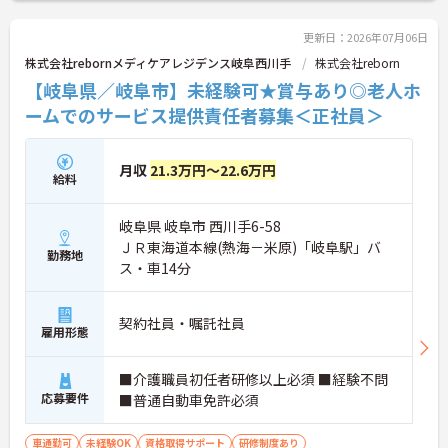
こちらの求人にご興味がございましたら面接のポイ
ントもお伝えしますので是非ご応募お待ちしており
更新日：2026年07月06日
ます。
株式会社rebornメディケアレジデンス岐阜西川手
株式会社reborn
【岐阜県／岐阜市】未経験可★賞与あり◎老人ホ
ームでのサービス提供責任者募集＜正社員＞
月収
21.3万円～22.6万円
給料
岐阜県 岐阜市 西川手6-58
ＪＲ東海道本線(熱海－米原)「岐阜駅」バ
勤務地
ス・車14分
契約社員・嘱託社員
雇用形態
■介護職員初任者研修以上必須 ■経験不問
応募要件
■普通自動車免許必須
車通勤可
未経験OK
資格取得サポート
研修制度あり