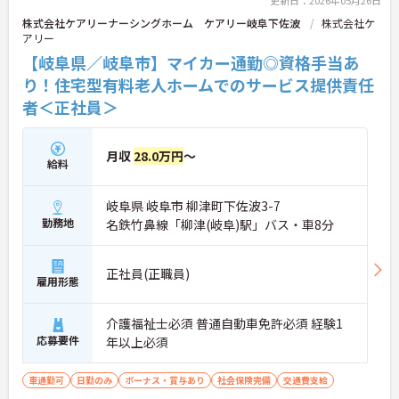
株式会社ケアリーナーシングホーム ケアリー岐阜下佐波
株式会社ケ
アリー
【岐阜県／岐阜市】マイカー通勤◎資格手当あ
り！住宅型有料老人ホームでのサービス提供責任
者＜正社員＞
月収
28.0万円
～
給料
岐阜県 岐阜市 柳津町下佐波3-7
勤務地
名鉄竹鼻線「柳津(岐阜)駅」バス・車8分
正社員(正職員)
雇用形態
介護福祉士必須 普通自動車免許必須 経験1
応募要件
年以上必須
車通勤可
日勤のみ
ボーナス・賞与あり
社会保険完備
交通費支給