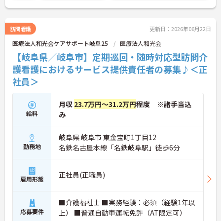
訪問看護
更新日：2026年06月22日
医療法人和光会ケアサポート岐阜25
医療法人和光会
【岐阜県／岐阜市】定期巡回・随時対応型訪問介
護看護におけるサービス提供責任者の募集♪＜正
社員＞
月収
23.7万円～31.2万円
程度 ※諸手当込
給料
み
岐阜県 岐阜市 東金宝町1丁目12
勤務地
名鉄名古屋本線「名鉄岐阜駅」徒歩6分
正社員(正職員)
雇用形態
■介護福祉士 ■実務経験：必須（経験1年以
応募要件
上） ■普通自動車運転免許（AT限定可）