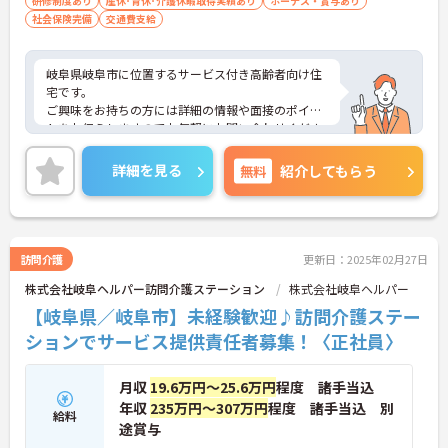
研修制度あり
産休･育休･介護休暇取得実績あり
ボーナス・賞与あり
社会保険完備
交通費支給
岐阜県岐阜市に位置するサービス付き高齢者向け住
宅です。
ご興味をお持ちの方には詳細の情報や面接のポイン
トをお伝えしますのでお気軽にお問い合わせくださ
いませ。
詳細を見る
無料
紹介してもらう
訪問介護
更新日：2025年02月27日
株式会社岐阜ヘルパー訪問介護ステーション
株式会社岐阜ヘルパー
【岐阜県／岐阜市】未経験歓迎♪訪問介護ステー
ションでサービス提供責任者募集！〈正社員〉
月収
19.6万円～25.6万円
程度 諸手当込
年収
235万円～307万円
程度 諸手当込 別
給料
途賞与