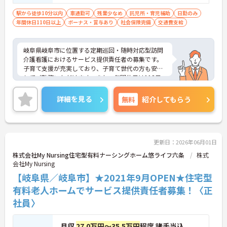
駅から徒歩10分以内
車通勤可
残業少なめ
託児所・育児補助
日勤のみ
年間休日110日以上
ボーナス・賞与あり
社会保険完備
交通費支給
岐阜県岐阜市に位置する定期巡回・随時対応型訪問
介護看護におけるサービス提供責任者の募集です。
子育て支援が充実しており、子育て世代の方も安心
してご勤務いただけます。また、年間休日は113日
もあり、プライベートとのメリハリのある働き方が
可能です。
詳細を見る
無料
紹介してもらう
ご興味のある方には、面接対策ポイントなど、さら
に詳細をお話しいたしますのでお気軽にご相談くだ
さい！
更新日：2026年06月01日
株式会社My Nursing住宅型有料ナーシングホーム悠ライフ六条
株式
会社My Nursing
【岐阜県／岐阜市】★2021年9月OPEN★住宅型
有料老人ホームでサービス提供責任者募集！〈正
社員〉
月収
27.0万円～35.5万円
程度 諸手当込