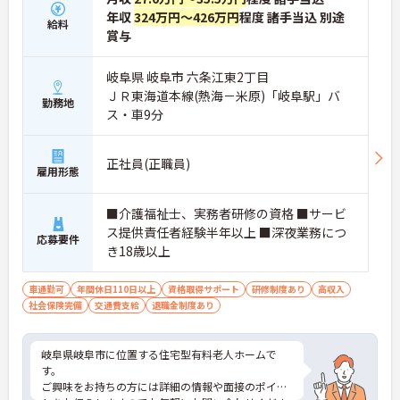
年収
324万円～426万円
程度 諸手当込 別途
給料
賞与
岐阜県 岐阜市 六条江東2丁目
ＪＲ東海道本線(熱海－米原)「岐阜駅」バ
勤務地
ス・車9分
正社員(正職員)
雇用形態
■介護福祉士、実務者研修の資格 ■サービ
ス提供責任者経験半年以上 ■深夜業務につ
応募要件
き18歳以上
車通勤可
年間休日110日以上
資格取得サポート
研修制度あり
高収入
社会保険完備
交通費支給
退職金制度あり
岐阜県岐阜市に位置する住宅型有料老人ホームで
す。
ご興味をお持ちの方には詳細の情報や面接のポイン