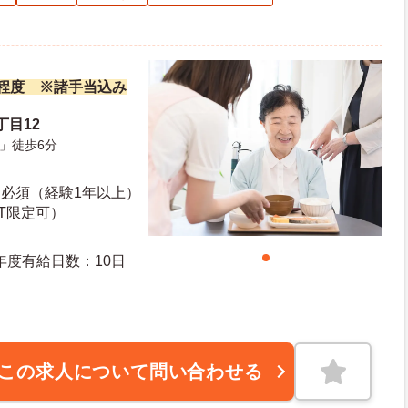
万円程度 ※諸手当込み
丁目12
」徒歩6分
：必須（経験1年以上）
T限定可）
日日数：113日 初年度有給日数：10日
この求人について問い合わせる