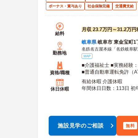
ボーナス・賞与あり
社会保険完備
交通費支給
月収 23.7万円～31.2
給料
岐阜県
岐阜市 東金宝町1
名鉄名古屋本線「名鉄岐阜駅
勤務地
MAP
■介護福祉士 ■実務経験
■普通自動車運転免許（A
資格/職種
有給休暇 介護休暇
年間休
休日休暇
施設見学のご相談
無料