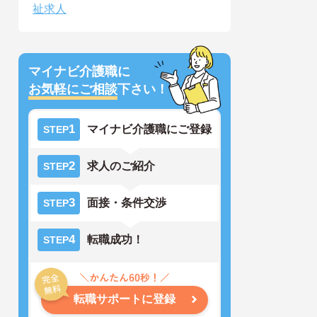
祉求人
マイナビ介護職に
お気軽にご相談
下さい！
1
マイナビ介護職にご登録
STEP
2
求人のご紹介
STEP
3
面接・条件交渉
STEP
4
転職成功！
STEP
転職サポートに登録