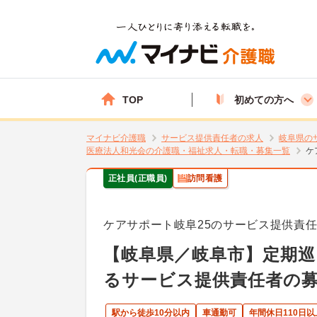
TOP
初めての方へ
マイナビ介護職
サービス提供責任者の求人
岐阜県の
医療法人和光会の介護職・福祉求人・転職・募集一覧
ケ
正社員(正職員)
訪問看護
ケアサポート岐阜25のサービス提供責
【岐阜県／岐阜市】定期巡
るサービス提供責任者の募
駅から徒歩10分以内
車通勤可
年間休日110日以