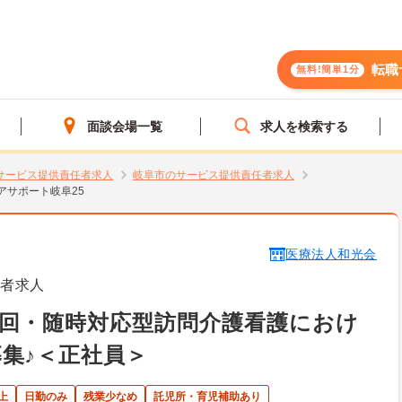
転職
無料!簡単1分
面談会場一覧
求人を検索する
サービス提供責任者求人
岐阜市のサービス提供責任者求人
アサポート岐阜25
医療法人和光会
任者求人
回・随時対応型訪問介護看護におけ
集♪＜正社員＞
上
日勤のみ
残業少なめ
託児所・育児補助あり