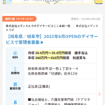
通所介護（デイサービス）
更新日：2026年01月16日
株式会社メディカルラボデイサービスここあ前一色
株式会社メディカ
ルラボ
【岐阜県／岐阜市】2023年6月OPENのデイサー
ビスで管理者募集★
月収
30.0万円～35.0万円
程度 諸手当込
給料
年収
360万円～420万円
程度 別途賞与
岐阜県 岐阜市 前一色１丁目９－４
勤務地
名鉄各務原線「切通駅」徒歩12分
正社員(正職員)
雇用形態
■社会福祉士、介護支援専門員（ケアマネ
ジャー）、介護福祉士、精神保健福祉士、