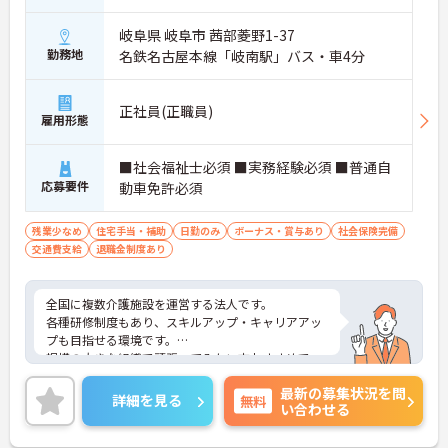
岐阜県 岐阜市 茜部菱野1-37
勤務地
名鉄名古屋本線「岐南駅」バス・車4分
正社員(正職員)
雇用形態
■社会福祉士必須 ■実務経験必須 ■普通自
応募要件
動車免許必須
残業少なめ
住宅手当・補助
日勤のみ
ボーナス・賞与あり
社会保険完備
交通費支給
退職金制度あり
全国に複数介護施設を運営する法人です。
各種研修制度もあり、スキルアップ・キャリアアッ
プも目指せる環境です。
規模の大きな組織で頑張ってみたい方おすすめで
す。
最新の募集状況を問
ご興味のある方はご面接のポイントをお伝えします
詳細を見る
無料
い合わせる
のでお気軽にお問い合わせください。