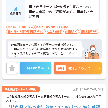
■社会福祉士又は社会福祉主事お持ちの方
■老人施設でのご経験がある方 ■年齢・学
応募要件
齢不問
車通勤可
残業少なめ
託児所・育児補助
日勤のみ
産休･育休･介護休暇取得実績あり
社会保険完備
交通費支給
退職金制度あり
岐阜園岐阜市に位置する介護老人保健施設です。
ご興味をお持ちの方には詳細の情報や面接のポイン
トをお伝えしますのでお気軽にお問い合わせくださ
いませ。
詳細を見る
無料
紹介してもらう
特別養護老人ホーム（特養）
更新日：2025年09月08日
社会福祉法人岐阜老人ホーム第三岐阜老人ホーム
社会福祉法人岐阜老
人ホーム
【岐阜県／岐阜市】就業：17:00まで☆特別養護