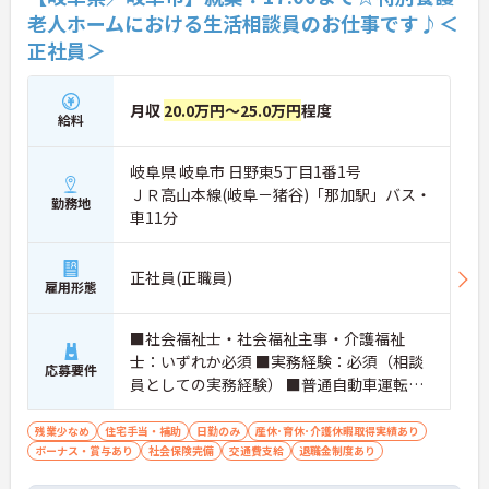
老人ホームにおける生活相談員のお仕事です♪＜
正社員＞
月収
20.0万円～25.0万円
程度
給料
岐阜県 岐阜市 日野東5丁目1番1号
ＪＲ高山本線(岐阜－猪谷)「那加駅」バス・
勤務地
車11分
正社員(正職員)
雇用形態
■社会福祉士・社会福祉主事・介護福祉
士：いずれか必須 ■実務経験：必須（相談
応募要件
員としての実務経験） ■普通自動車運転免
許（AT限定可） ※ハイエースの運転がで
きる方
残業少なめ
住宅手当・補助
日勤のみ
産休･育休･介護休暇取得実績あり
ボーナス・賞与あり
社会保険完備
交通費支給
退職金制度あり