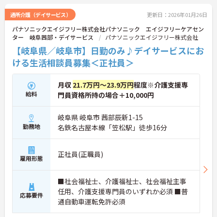
通所介護（デイサービス）
更新日：2026年01月26日
パナソニックエイジフリー株式会社パナソニック エイジフリーケアセン
ター 岐阜茜部・デイサービス
パナソニックエイジフリー株式会社
【岐阜県／岐阜市】日勤のみ♪デイサービスにお
ける生活相談員募集＜正社員＞
月収
21.7万円～23.9万円
程度※介護支援専
給料
門員資格所持の場合＋10,000円
岐阜県 岐阜市 茜部辰新1-15
勤務地
名鉄名古屋本線「笠松駅」徒歩16分
正社員(正職員)
雇用形態
■社会福祉士、介護福祉士、社会福祉主事
任用、介護支援専門員のいずれか必須 ■普
応募要件
通自動車運転免許必須