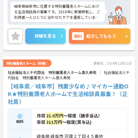
岐阜県岐阜市に位置する特別養護老人ホームにおけ
る生活相談員の募集です。2018年に新築移転し、ご
利用者一人ひとりに合わせたケアを重視していま
す。
就業は17:00までなので、勤務終了後のプライベー
トな時間も充実させることが可能です。
詳細を見る
無料
紹介してもらう
ご興味のある方には、面接対策ポイントなど、さら
に詳細をお話しいたしますのでお気軽にご相談くだ
さい！
特別養護老人ホーム（特養）
更新日：2024年12月21日
社会福祉法人千代田会 特別養護老人ホーム喜久寿苑
社会福祉法人千
代田会 特別養護老人ホーム喜久寿苑
【岐阜県／岐阜市】残業少なめ♪マイカー通勤O
K★特別養護老人ホームで生活相談員募集！〈正
社員〉
月収
21.0万円
～程度（諸手当込）
給料
年収
311万円
～程度(賞与込)
岐阜県 岐阜市 河渡２丁目４５番地