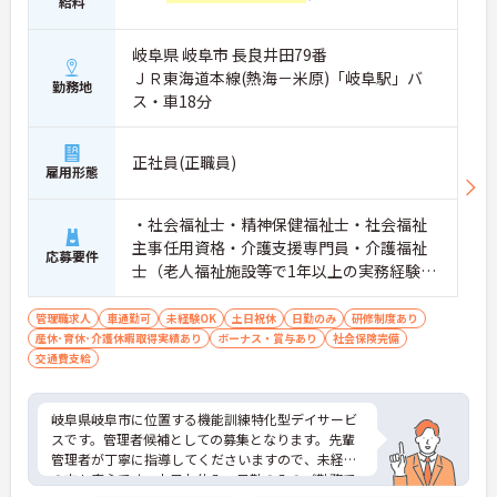
給料
岐阜県 岐阜市 長良井田79番
ＪＲ東海道本線(熱海－米原)「岐阜駅」バ
勤務地
ス・車18分
正社員(正職員)
雇用形態
・社会福祉士・精神保健福祉士・社会福祉
主事任用資格・介護支援専門員・介護福祉
応募要件
士（老人福祉施設等で1年以上の実務経験が
ある人）いずれか ※老人福祉施設等で2年以
上の実務経験がある人 ※管理者未経験OK
管理職求人
車通勤可
未経験OK
土日祝休
日勤のみ
研修制度あり
産休･育休･介護休暇取得実績あり
ボーナス・賞与あり
社会保険完備
交通費支給
岐阜県岐阜市に位置する機能訓練特化型デイサービ
スです。管理者候補としての募集となります。先輩
管理者が丁寧に指導してくださいますので、未経験
の方も安心です。土日お休み、日勤のみのご勤務で