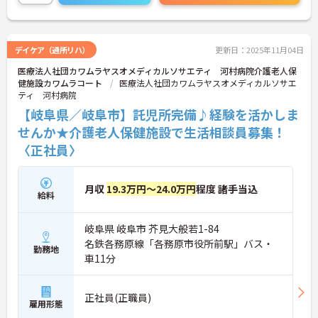
トをお伝えしますので、お気軽にお問い合わせくだ
さいませ。
デイケア（通所リハ）
更新日：2025年11月04日
医療法人社団カワムラヤスオメディカルソサエティ 河村病院介護老人保
健施設カワムラコート
医療法人社団カワムラヤスオメディカルソサエ
ティ 河村病院
【岐阜県／岐阜市】託児所完備♪経験を活かしま
せんか★介護老人保健施設で生活相談員募集！
〈正社員〉
月収
19.3万円～24.0万円
程度 諸手当込
給料
岐阜県 岐阜市 芥見大般若1-84
名鉄各務原線「各務原市役所前駅」バス・
勤務地
車11分
正社員(正職員)
雇用形態