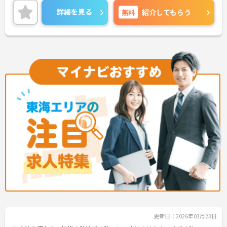
に寄り添い、解決できた時の喜びはひとしおです。
詳細を見る
無料
紹介してもらう
親身な対応ができるあなたを、スタッフみんなが待
っています。
◆年間休日は117日以上あり、シフト制ですが希望
休も考慮してもらえるので予定が立てやすいのが嬉
しいポイントです。有給休暇は1時間単位で取得でき
るので、「ちょっと用事を済ませたい」という時に
も便利。オンとオフを上手に切り替えて、自分らし
い働き方が実現できます。
◆タブレット端末を活用した介護記録システムを導
入♪スタッフ同士の情報共有もスムーズになり、
「ご利用者様と向き合う時間が増えた」と現場でも
好評です。効率よく働けます。
更新日：2026年03月23日