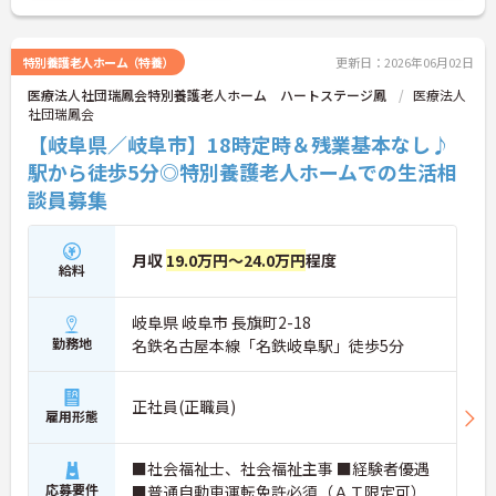
特別養護老人ホーム（特養）
更新日：2026年06月02日
医療法人社団瑞鳳会特別養護老人ホーム ハートステージ鳳
医療法人
社団瑞鳳会
【岐阜県／岐阜市】18時定時＆残業基本なし♪
駅から徒歩5分◎特別養護老人ホームでの生活相
談員募集
月収
19.0万円～24.0万円
程度
給料
岐阜県 岐阜市 長旗町2-18
勤務地
名鉄名古屋本線「名鉄岐阜駅」徒歩5分
正社員(正職員)
雇用形態
■社会福祉士、社会福祉主事 ■経験者優遇
応募要件
■普通自動車運転免許必須（ＡＴ限定可）