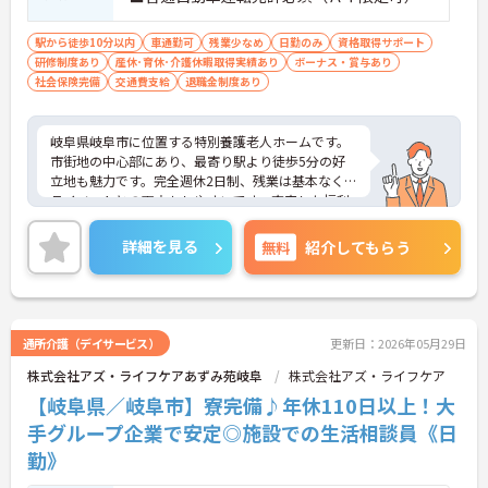
駅から徒歩10分以内
車通勤可
残業少なめ
日勤のみ
資格取得サポート
研修制度あり
産休･育休･介護休暇取得実績あり
ボーナス・賞与あり
社会保険完備
交通費支給
退職金制度あり
岐阜県岐阜市に位置する特別養護老人ホームです。
市街地の中心部にあり、最寄り駅より徒歩5分の好
立地も魅力です。完全週休2日制、残業は基本なくプ
ライベートとの両立もしやすいです。充実した福利
厚生も魅力です。
ご興味をお持ちの方には詳細の情報や面接のポイン
詳細を見る
無料
紹介してもらう
トをお伝えしますのでお気軽にお問い合わせくださ
いませ。
通所介護（デイサービス）
更新日：2026年05月29日
株式会社アズ・ライフケアあずみ苑岐阜
株式会社アズ・ライフケア
【岐阜県／岐阜市】寮完備♪年休110日以上！大
手グループ企業で安定◎施設での生活相談員《日
勤》