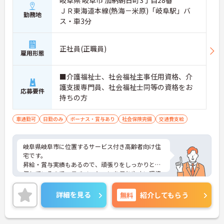
ＪＲ東海道本線(熱海－米原)「岐阜駅」バ
勤務地
ス・車3分
正社員(正職員)
雇用形態
■介護福祉士、社会福祉主事任用資格、介
護支援専門員、社会福祉士同等の資格をお
応募要件
持ちの方
車通勤可
日勤のみ
ボーナス・賞与あり
社会保険完備
交通費支給
岐阜県岐阜市に位置するサービス付き高齢者向け住
宅です。
昇給・賞与実績もあるので、頑張りをしっかりと評
価しているので、モチベーションを保ちやすい環境
です。
マイカー通勤可能なので行き帰りがスムーズです。
詳細を見る
無料
紹介してもらう
ご興味をお持ちの方はお気軽にお問い合わせくださ
い。