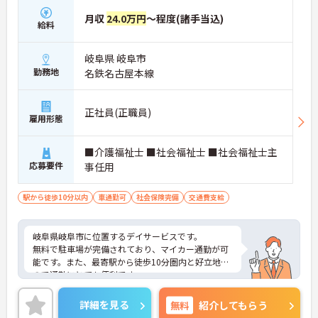
月収
24.0万円
～程度(諸手当込)
給料
岐阜県 岐阜市
勤務地
名鉄名古屋本線
正社員(正職員)
雇用形態
■介護福祉士 ■社会福祉士 ■社会福祉士主
応募要件
事任用
駅から徒歩10分以内
車通勤可
社会保険完備
交通費支給
岐阜県岐阜市に位置するデイサービスです。
無料で駐車場が完備されており、マイカー通勤が可
能です。また、最寄駅から徒歩10分圏内と好立地な
ので通勤にとても便利です。
残業時間はほとんど発生しません。プライベートと
メリハリをつけて勤務して頂けます。
詳細を見る
無料
紹介してもらう
ご興味をお持ちの方には詳細の情報や面接のポイン