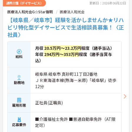
通所介護（デイサービス）
更新日：2026年06月22日
医療法人和光会G☆Star徹明
医療法人和光会
【岐阜県／岐阜市】経験を活かしませんか★リハ
ビリ特化型デイサービスで生活相談員募集！〈正
社員〉
月収
20.5万円～23.2万円
程度（諸手当込）
年収
294万円～353万円
程度（諸手当賞与
給料
込）
岐阜県 岐阜市 真砂町11丁目2番地
ＪＲ東海道本線(熱海－米原)「岐阜駅」徒歩
勤務地
12分
正社員(正職員)
雇用形態
■介護福祉士免許 ■普通自動車免許（AT限
応募要件
定可）