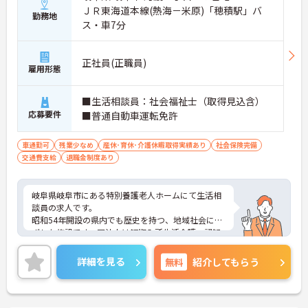
ＪＲ東海道本線(熱海－米原)「穂積駅」バ
勤務地
ス・車7分
正社員(正職員)
雇用形態
■生活相談員：社会福祉士（取得見込含）
応募要件
■普通自動車運転免許
車通勤可
残業少なめ
産休･育休･介護休暇取得実績あり
社会保険完備
交通費支給
退職金制度あり
岐阜県岐阜市にある特別養護老人ホームにて生活相
談員の求人です。
昭和54年開設の県内でも歴史を持つ、地域社会にね
ざした施設です。同法人は短期入所生活介護、認知
症高齢者グループホーム、小規模多機能型居宅介護
など、幅広い事業を展開しています。
詳細を見る
無料
紹介してもらう
質の高い介護サービスの提供を心掛け、専門性の向
上を職員全体で図っているので、安心して経験を積
んでいただけます。ご興味のある方はお気軽にお問
い合わせください。