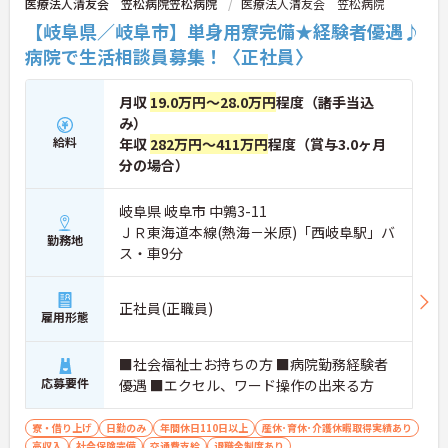
医療法人清友会 笠松病院笠松病院
医療法人清友会 笠松病院
【岐阜県／岐阜市】単身用寮完備★経験者優遇♪
病院で生活相談員募集！〈正社員〉
月収
19.0万円～28.0万円
程度（諸手当込
み）
給料
年収
282万円～411万円
程度（賞与3.0ヶ月
分の場合）
岐阜県 岐阜市 中鶉3-11
ＪＲ東海道本線(熱海－米原)「西岐阜駅」バ
勤務地
ス・車9分
正社員(正職員)
雇用形態
■社会福祉士お持ちの方 ■病院勤務経験者
応募要件
優遇 ■エクセル、ワード操作の出来る方
寮・借り上げ
日勤のみ
年間休日110日以上
産休･育休･介護休暇取得実績あり
高収入
社会保険完備
交通費支給
退職金制度あり