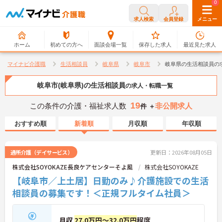
0
0
求人検索
会員登録
メニュー
ホーム
初めての方へ
面談会場一覧
保存した求人
最近見た求人
マイナビ介護職
生活相談員
岐阜県
岐阜市
岐阜県の生活相談員の
岐阜市(岐阜県)の生活相談員
の求人・転職一覧
19
この条件の介護・福祉求人数
非公開求人
件 ＋
おすすめ順
新着順
月収順
年収順
通所介護（デイサービス）
更新日：2026年08月05日
株式会社SOYOKAZE長良ケアセンターそよ風
株式会社SOYOKAZE
【岐阜市／上土居】日勤のみ♪介護施設での生活
相談員の募集です！＜正規フルタイム社員＞
月収
27.0万円～32.0万円
程度