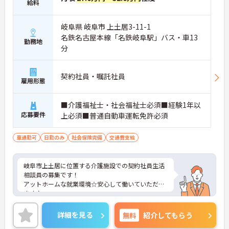
給料
岐阜県 岐阜市 上土居3-11-1
名鉄名古屋本線「名鉄岐阜駅」バス・車13
勤務地
分
契約社員・嘱託社員
雇用形態
■介護福祉士・社会福祉士必須■経験1年以
応募要件
上必須■普通自動車運転免許必須
車通勤可
日勤のみ
社会保険完備
交通費支給
岐阜市上土居に位置する介護施設での契約社員生活
相談員の募集です！
アットホームな就業環境☆安心して働いていただけ
ます♪
ご興味のある方は面接対策ポイントなどお話致しま
すのでお気軽にお問い合わせください。
詳細を見る
無料
紹介してもらう