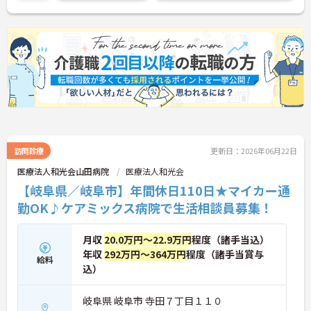
訪問診療
更新日：2026年06月22日
医療法人和光会山田病院
医療法人和光会
【岐阜県／岐阜市】年間休日110日★マイカー通
勤OK♪ケアミックス病院で生活相談員募集！
月収
20.0万円～22.9万円
程度（諸手当込）
年収
292万円～364万円
程度（諸手当賞与
給料
込）
岐阜県 岐阜市 寺田７丁目１１０