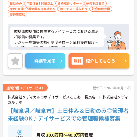
日勤のみ
年間休日110日以上
資格取得サポート
研修制度あり
産休･育休･介護休暇取得実績あり
ボーナス・賞与あり
社会保険完備
交通費支給
岐阜県岐阜市に位置するデイサービスにおける生活
相談員の募集です。
レジャー施設等の割引制度やローン金利優遇制度な
ど、嬉しい福利厚生が充実しています♪
資格取得支援制度あり！スキルアップを目指しやす
い職場です◎
詳細を見る
無料
紹介してもらう
ご興味のある方には面接ポイントをお伝えしますの
で、お気軽にお問い合わせください！
通所介護（デイサービス）
更新日：2026年01月16日
株式会社メディカルラボデイサービスここあ 長良店
株式会社メディ
カルラボ
【岐阜県／岐阜市】土日休み＆日勤のみ◎管理者
未経験OK♪デイサービスでの管理職候補募集
月収
30.0万円～40.0万円
程度