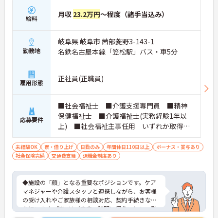
月収
23.2万円
～程度（諸手当込み）
給料
岐阜県 岐阜市 茜部菱野3-143-1
勤務地
名鉄名古屋本線「笠松駅」バス・車5分
正社員(正職員)
雇用形態
■社会福祉士 ■介護支援専門員 ■精神
保健福祉士 ■介護福祉士(実務経験1年以
応募要件
上) ■社会福祉主事任用 いずれか取得さ
れている方 ■普通自動車免許をお持ちの
方 ※厚生労働大臣が定める科目を3科目以上
未経験OK
寮・借り上げ
日勤のみ
年間休日110日以上
ボーナス・賞与あり
社会保険完備
交通費支給
履修していることが成績証明書の提示にて
退職金制度あり
認められる方もご応募可能です。
◆施設の「顔」となる重要なポジションです。ケア
マネジャーや介護スタッフと連携しながら、お客様
の受け入れやご家族様の相談対応、契約手続きなど
を行います。時にはご自宅へ説明に伺うことも。業
務の幅は広いですが、その分、お客様の「困った」