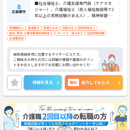
■社会福祉士、介護支援専門員（ケアマネ
ジャー）、介護福祉士（老人福祉施設等で1
応募要件
年以上の実務経験がある人）、精神保健福
祉士、社会福祉主事任用資格、介護職員初
任者研修（老人福祉施設等で1年以上の実務
管理職求人
車通勤可
残業少なめ
日勤のみ
研修制度あり
産休･育休･介護休暇取得実績あり
経験がある人）のいずれかの資格をお持ち
ボーナス・賞与あり
社会保険完備
交通費支給
の方 ■普通自動車免許 ■老人福祉施設等で
2年以上の実務経験 ■未経験の方は応相談
岐阜県岐阜市に位置するデイサービスです。
ご興味をお持ちの方には詳細の情報や面接のポイン
トをお伝えしますのでお気軽にお問い合わせくださ
いませ。
詳細を見る
無料
紹介してもらう