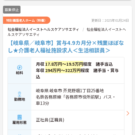
募集停止
特別養護老人ホーム（特養）
更新日：2025年01月24日
社会福祉法人イーストヘルスケアソサエティ
社会福祉法人イーストヘ
ルスケアソサエティ
【岐阜県／岐阜市】賞与4.9カ月分×残業ほぼな
し★介護老人福祉施設求人＜生活相談員＞
月収
17.8万円～19.5万円
程度 諸手当込
年収
294万円～322万円
程度 諸手当・賞与
給料
込
岐阜県 岐阜市 芥見野畑1丁目25番地
名鉄各務原線「各務原市役所前駅」バス・
勤務地
車13分
正社員(正職員)
雇用形態