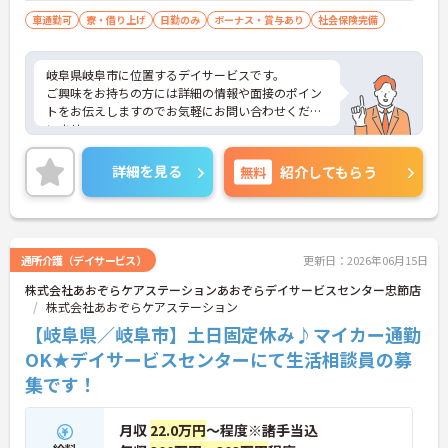
車通勤可
寮・借り上げ
日勤のみ
ボーナス・賞与あり
社会保険完備
岐阜県岐阜市に位置するデイサービスです。
ご興味をお持ちの方には詳細の情報や面接のポイン
トをお伝えしますのでお気軽にお問い合わせくださ
いませ。
詳細を見る
無料
紹介してもらう
通所介護（デイサービス）
更新日：2026年06月15日
株式会社あおぞらケアステーションあおぞらデイサービスセンター忠節店
株式会社あおぞらケアステーション
【岐阜県／岐阜市】土日固定休み♪マイカー通勤
OK★デイサービスセンターにて生活相談員の募
集です！
月収
22.0万円
～程度※諸手当込