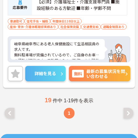
【必須】介護福祉士・介護支援専門員 ■施
応募要件
設経験のある方歓迎 ■年齢・学齢不問
車通勤可
住宅手当・補助
年間休日110日以上
産休･育休･介護休暇取得実績あり
社会保険完備
交通費支給
退職金制度あり
岐阜県岐阜市にある老人保健施設にて生活相談員の
求人です。
無料駐車場が完備されているので、ご自身のお車で
の通勤が可能です。日勤帯のみのご勤務、また残業
時間は月平均5時間程度と少ないのでプライベート
最新の募集状況を問
とのメリハリをつけてご勤務いただける環境ですよ
詳細を見る
無料
い合わせる
◎
ご興味のある方はお気軽にお問い合わせ下さいま
せ。
19
件中 1-19件を表示
1