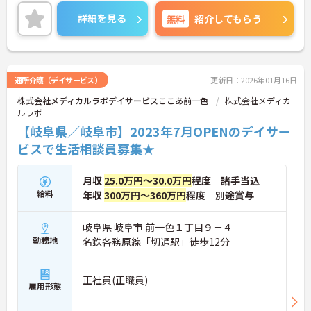
すので、生活リズムを整えやすく無理なくご勤務い
ただけます♪ご興味のある方には、面接対策ポイン
詳細を見る
無料
紹介してもらう
トなど、さらに詳細をお話しいたしますのでお気軽
にご相談ください！
通所介護（デイサービス）
更新日：2026年01月16日
株式会社メディカルラボデイサービスここあ前一色
株式会社メディカ
ルラボ
【岐阜県／岐阜市】2023年7月OPENのデイサー
ビスで生活相談員募集★
月収
25.0万円～30.0万円
程度 諸手当込
給料
年収
300万円～360万円
程度 別途賞与
岐阜県 岐阜市 前一色１丁目９－４
勤務地
名鉄各務原線「切通駅」徒歩12分
正社員(正職員)
雇用形態