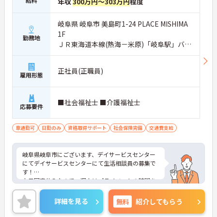
給料
年収
300万円～303万円
程度
岐阜県 岐阜市 美島町1-24 PLACE MISHIMA
1F
勤務地
ＪＲ東海道本線(熱海－米原)「岐阜駅」バ
ス・車11分
正社員(正職員)
雇用形態
■社会福祉士 ■介護福祉士
応募要件
車通勤可
日勤のみ
資格取得サポート
社会保険完備
交通費支給
岐阜県岐阜市にございます、デイサービスセンター
にてデイサービスセンターにて生活相談員の募集で
す！
土日固定休みなので、週末はプライベートの時間を
大切にしていただけます★マイカー通勤OKなので、
通勤も楽々です◎
詳細を見る
無料
紹介してもらう
ご興味のある方は、マイナビ介護職までお問い合わ
せください。