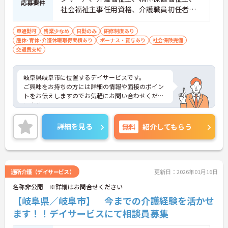
応募要件
社会福祉主事任用資格、介護職員初任者研
修（ヘルパー2級）のいずれかの資格をお持
ちの方 ■普通自動車免許
車通勤可
残業少なめ
日勤のみ
研修制度あり
産休･育休･介護休暇取得実績あり
ボーナス・賞与あり
社会保険完備
交通費支給
岐阜県岐阜市に位置するデイサービスです。
ご興味をお持ちの方には詳細の情報や面接のポイン
トをお伝えしますのでお気軽にお問い合わせくださ
いませ。
詳細を見る
無料
紹介してもらう
通所介護（デイサービス）
更新日：2026年01月16日
名称非公開 ※詳細はお問合せください
【岐阜県／岐阜市】 今までの介護経験を活かせ
ます！！デイサービスにて相談員募集