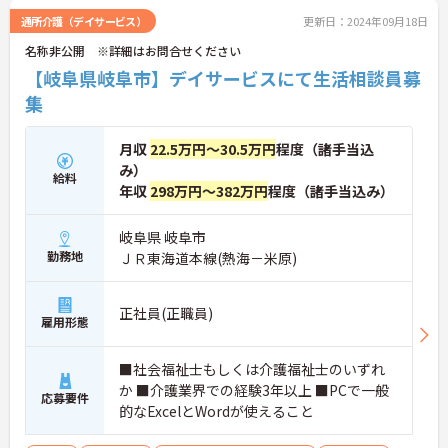
通所介護（デイサービス）
更新日：2024年09月18日
名称非公開 ※詳細はお問合せください
【岐阜県岐阜市】デイサービスにて生活相談員募
集
月収
22.5万円～30.5万円
程度（諸手当込
み）
給料
年収
298万円～382万円
程度（諸手当込み）
岐阜県 岐阜市
勤務地
ＪＲ東海道本線(熱海－米原)
正社員(正職員)
雇用形態
■社会福祉士もしくは介護福祉士のいずれ
か ■介護業界での経験3年以上 ■PCで一般
応募要件
的なExcelとWordが使えること