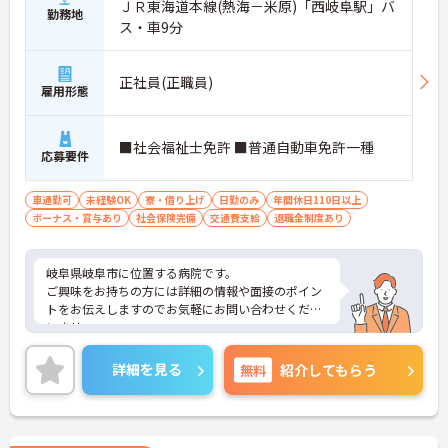
ＪＲ東海道本線(熱海－米原)「西岐阜駅」バ
勤務地
ス・車9分
正社員(正職員)
雇用形態
■社会福祉士免許 ■普通自動車免許一種
応募要件
車通勤可
未経験OK
寮・借り上げ
日勤のみ
年間休日110日以上
ボーナス・賞与あり
社会保険完備
交通費支給
退職金制度あり
岐阜県岐阜市に位置する病院です。
ご興味をお持ちの方には詳細の情報や面接のポイン
トをお伝えしますのでお気軽にお問い合わせくださ
いませ。
詳細を見る
無料
紹介してもらう