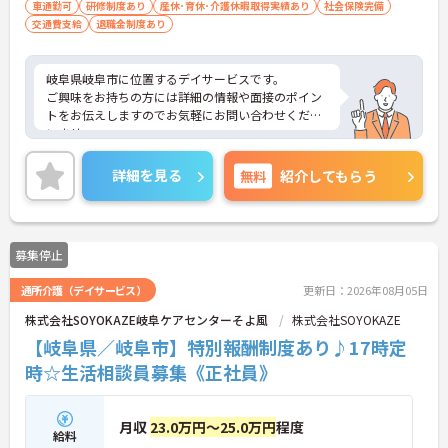
車通勤可
研修制度あり
産休･育休･介護休暇取得実績あり
社会保険完備
交通費支給
退職金制度あり
岐阜県岐阜市に位置するデイサービスです。
ご興味をお持ちの方には詳細の情報や面接のポイン
トをお伝えしますのでお気軽にお問い合わせくださ
いませ。
詳細を見る
無料
紹介してもらう
募集停止
通所介護（デイサービス）
更新日：2026年08月05日
株式会社SOYOKAZE岐阜ケアセンターそよ風
株式会社SOYOKAZE
【岐阜県／岐阜市】特別報酬制度あり♪17時定
時☆生活相談員募集《正社員》
月収
23.0万円～25.0万円
程度
給料