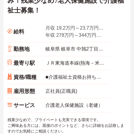
み！残業少なめ♪老人保健施設で介護福
祉士募集！
月収 19.2万円～23.7万円程度（諸手当込み）
給料
年収 278万円～344万円程度（賞与3.0ヶ月分の場合）
勤務地
岐阜県 岐阜市 中鶉2丁目99番地
最寄り駅
ＪＲ東海道本線(熱海－米原)「西岐阜駅」バス・車9分
資格/職種
■介護福祉士資格お持ちの方 ■普通自動車免許（AT限定可）お持ちの方 ※未経験者応相談
雇用形態
正社員(正職員)
サービス
介護老人保健施設（老健）
残業少なめで、プライベートも充実できる環境です。
ご興味ある方には、面接のポイントなど、さらに詳細をお話致しま
すのでお気軽にご相談ください。