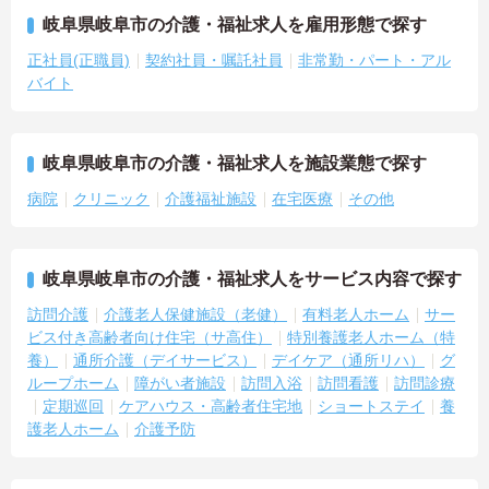
岐阜県岐阜市の介護・福祉求人を雇用形態で探す
正社員(正職員)
契約社員・嘱託社員
非常勤・パート・アル
バイト
岐阜県岐阜市の介護・福祉求人を施設業態で探す
病院
クリニック
介護福祉施設
在宅医療
その他
岐阜県岐阜市の介護・福祉求人をサービス内容で探す
訪問介護
介護老人保健施設（老健）
有料老人ホーム
サー
ビス付き高齢者向け住宅（サ高住）
特別養護老人ホーム（特
養）
通所介護（デイサービス）
デイケア（通所リハ）
グ
ループホーム
障がい者施設
訪問入浴
訪問看護
訪問診療
定期巡回
ケアハウス・高齢者住宅地
ショートステイ
養
護老人ホーム
介護予防