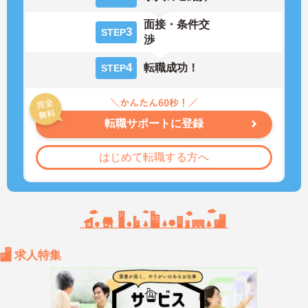
面接・条件交
3
STEP
渉
4
転職成功！
STEP
転職サポートに登録
はじめて転職する方へ
求人特集