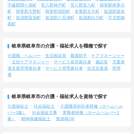
不破郡関ケ原町
安八郡神戸町
安八郡安八町
揖斐郡揖斐川
町
揖斐郡大野町
揖斐郡池田町
本巣郡北方町
加茂郡坂祝
町
加茂郡富加町
加茂郡八百津町
加茂郡白川町
可児郡御
嵩町
岐阜県岐阜市の介護・福祉求人を職種で探す
介護職・ヘルパー
生活相談員
看護助手
ケアマネージャー
主任ケアマネジャー
サービス提供責任者
施設長
児童発
達支援管理責任者
サービス管理責任者
生活支援員
管理
者
岐阜県岐阜市の介護・福祉求人を資格で探す
介護福祉士
社会福祉士
介護職員初任者研修（ホームヘル
パー2級）
社会福祉主事
実務者研修（ホームヘルパー1
級）
精神保健福祉士
無資格OK