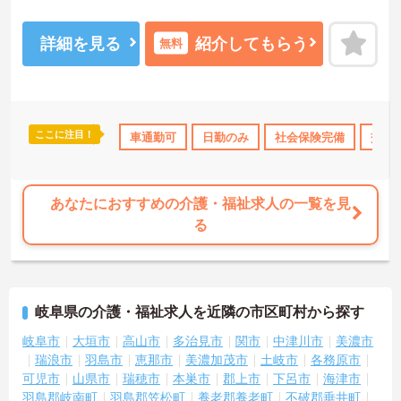
ご興味のある方は面接対策ポイントなどお話致しますのでお気軽に
お問い合わせください。
詳細を見る
紹介してもらう
無料
ここに注目！
なめ
日勤のみ
資格取得サポート
車通勤可
日勤のみ
研修制度あり
社会保険完備
産休･育休･
交通
あなたにおすすめの介護・福祉求人の一覧を見
る
岐阜県の介護・福祉求人を近隣の市区町村から探す
岐阜市
大垣市
高山市
多治見市
関市
中津川市
美濃市
瑞浪市
羽島市
恵那市
美濃加茂市
土岐市
各務原市
可児市
山県市
瑞穂市
本巣市
郡上市
下呂市
海津市
羽島郡岐南町
羽島郡笠松町
養老郡養老町
不破郡垂井町