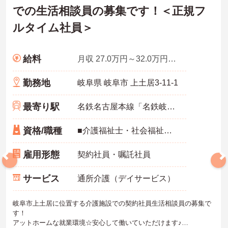
での生活相談員の募集です！＜正規フ
ルタイム社員＞
給料
月収 27.0万円～32.0万円程度
勤務地
岐阜県 岐阜市 上土居3-11-1
最寄り駅
名鉄名古屋本線「名鉄岐阜駅」バス・車13分
資格/職種
■介護福祉士・社会福祉士必須■経験1年以上必須■普通自動車運転免許必須
雇用形態
契約社員・嘱託社員
サービス
通所介護（デイサービス）
岐阜市上土居に位置する介護施設での契約社員生活相談員の募集で
す！
アットホームな就業環境☆安心して働いていただけます♪