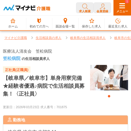
0
1
求人検索
会員登録
メニュー
ホーム
初めての方へ
面談会場一覧
保存した求人
最近見た求人
マイナビ介護職
生活相談員の求人
岐阜県の生活相談員求人
岐阜市の生
医療法人清友会 笠松病院
笠松病院
の生活相談員求人
正社員(正職員)
【岐阜県／岐阜市】単身用寮完備
★経験者優遇♪病院で生活相談員募
集！〈正社員〉
更新日：2026年03月23日 求人番号：701875
勤務地