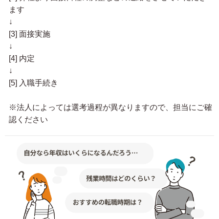
ます
↓
[3] 面接実施
↓
[4] 内定
↓
[5] 入職手続き
※法人によっては選考過程が異なりますので、担当にご確
認ください