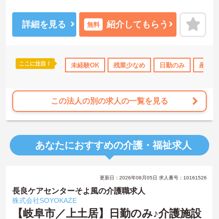
詳細を見る
紹介してもらう
無料
ここに注目！
未経験OK
残業少なめ
日勤のみ
産休･
この法人の別の求人の一覧を見る
あなたにおすすめの介護・福祉求人
更新日：2026年08月05日 求人番号：10161526
長良ケアセンターそよ風の介護職求人
株式会社SOYOKAZE
【岐阜市／上土居】日勤のみ♪介護施設