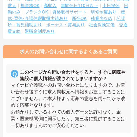
求人
無資格OK
高収入
年間休日110日以上
土日祝休
日
勤のみ
ブランクOK
資格取得サポート
研修制度あり
産
休･育休･介護休暇取得実績あり
新卒OK
残業少なめ
託児
所・育児補助あり
ボーナス・賞与あり
社会保険完備
交通
費支給
退職金制度あり
求人のお問い合わせに関するよくあるご質問
このページから問い合わせをすると、すぐに病院や
施設に個人情報が渡されてしまいますか？
マイナビ介護職へのお問い合わせになりますので、お問
い合わせ後すぐに求人掲載元へ情報をお渡しすることは
ございません。ご本人様より応募の意志を伺ってから改
めて応募となります。
お預かりしているすべての個人データは許可なく、企
業・医療機関側に開示したり、第三者に提供することは
一切ありませんのでご安心ください。